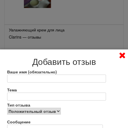
Увлажняющий крем для лица
Clarins — отзывы
Добавить отзыв
Ваше имя (обязательно)
Тема
Тоник для лица Ecolab —
отзывы
Тип отзыва
Сообщение