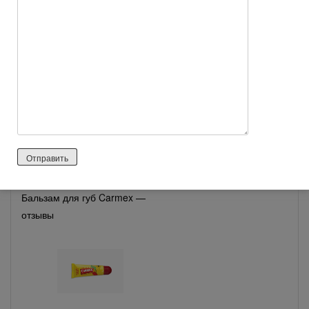
Паста для шугаринга Start epil
— отзывы
Бальзам для губ Carmex —
отзывы