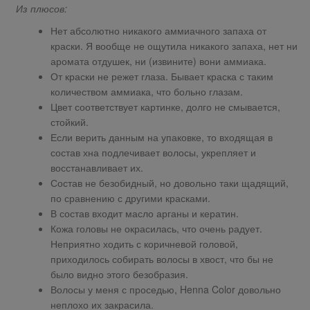
Из плюсов:
Нет абсолютно никакого аммиачного запаха от
краски. Я вообще не ощутила никакого запаха, нет ни
аромата отдушек, ни (извините) вони аммиака.
От краски не режет глаза. Бывает краска с таким
количеством аммиака, что больно глазам.
Цвет соответствует картинке, долго не смывается,
стойкий.
Если верить данным на упаковке, то входящая в
состав хна подлечивает волосы, укрепляет и
восстанавливает их.
Состав не безобидный, но довольно таки щадящий,
по сравнению с другими красками.
В состав входит масло арганы и кератин.
Кожа головы не окрасилась, что очень радует.
Неприятно ходить с коричневой головой,
приходилось собирать волосы в хвост, что бы не
было видно этого безобразия.
Волосы у меня с проседью, Henna Color довольно
неплохо их закрасила.