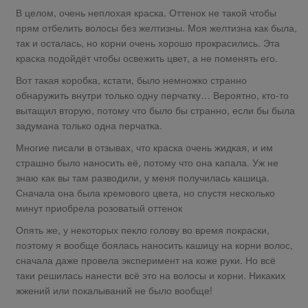
В целом, очень неплохая краска. Оттенок не такой чтобы
прям отбелить волосы без желтизны. Моя желтизна как была,
так и осталась, но корни очень хорошо прокрасились. Эта
краска подойдёт чтобы освежить цвет, а не поменять его.
Вот такая коробка, кстати, было немножко странно
обнаружить внутри только одну перчатку… Вероятно, кто-то
вытащил вторую, потому что было бы странно, если бы была
задумана только одна перчатка.
Многие писали в отзывах, что краска очень жидкая, и им
страшно было наносить её, потому что она капала. Уж не
знаю как вы там разводили, у меня получилась кашица.
Сначала она была кремового цвета, но спустя несколько
минут приобрела розоватый оттенок
Опять же, у некоторых пекло голову во время покраски,
поэтому я вообще боялась наносить кашицу на корни волос,
сначала даже провела эксперимент на коже руки. Но всё
таки решилась нанести всё это на волосы и корни. Никаких
жжений или покалываний не было вообще!