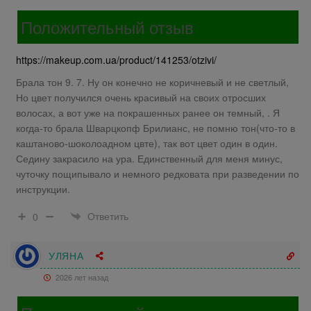
Положительный отзыв
https://makeup.com.ua/product/141253/otzivi/
Брала тон 9. 7. Ну он конечно не коричневый и не светлый,
Но цвет получился очень красивый на своих отросших
волосах, а вот уже на покрашенных ранее он темный, . Я
когда-то брала Шварцкопф Брилианс, не помню тон(что-то в
каштаново-шоколоадном цвте), так вот цвет один в один.
Седину закрасило на ура. Единственный для меня минус,
чуточку пощипывало и немного редковата при разведении по
инструкции.
Ответить
0
УЛЯНА
2026 лет назад