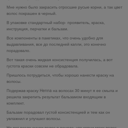
Мне нужно было закрасить отросшие русые корни, а так цвет
волос покрашен в черный.
В упаковке стандартный набор- проявитель, краска,
инструкция, перчатки и бальзам.
Все компоненты в пакетиках, что очень удобно для
выдавливания, все до последней капли, это конечно
порадовало.
Вот такая очень жидкая консистенция получилась, а вот
густота краски совсем не обрадовала.
Пришлось потрудиться, чтобы хорошо нанести краску на
волосы.
Подержав краску Henna на волосах 30 минут я ее смыла и
решила закрепить результат бальзамом входящим в
комплект.
Бальзам порадовал густой консистенцией и тем как он
увлажнил и улучшил волосы.
Но вот после сушки волос я поняла, что корни моих волос