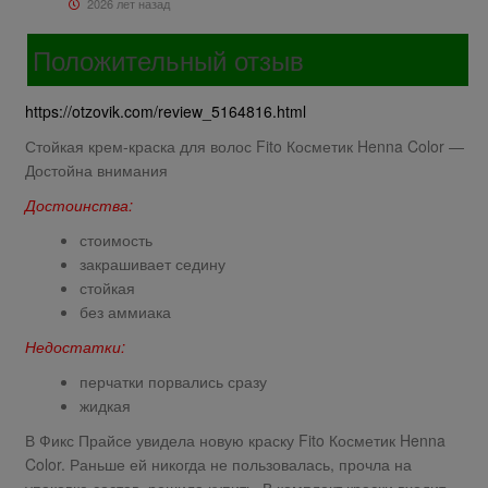
2026 лет назад
Положительный отзыв
https://otzovik.com/review_5164816.html
Стойкая крем-краска для волос Fito Косметик Henna Color —
Достойна внимания
Достоинства:
стоимость
закрашивает седину
стойкая
без аммиака
Недостатки:
перчатки порвались сразу
жидкая
В Фикс Прайсе увидела новую краску Fito Косметик Henna
Color. Раньше ей никогда не пользовалась, прочла на
упаковке состав, решила купить. В комплект краски входит