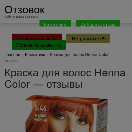
перейти
Отзовок
к
содержанию
Сайт отзывов обо всём
Категории
Добавить отзыв
Отрицательные (4)
Нетральные (8)
Положительные (10)
Главная
»
Косметика
» Краска для волос Henna Color —
отзывы
Краска для волос Henna
Color — отзывы