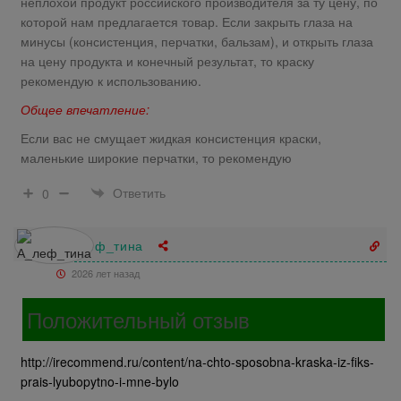
неплохой продукт российского производителя за ту цену, по
которой нам предлагается товар. Если закрыть глаза на
минусы (консистенция, перчатки, бальзам), и открыть глаза
на цену продукта и конечный результат, то краску
рекомендую к использованию.
Общее впечатление:
Если вас не смущает жидкая консистенция краски,
маленькие широкие перчатки, то рекомендую
Ответить
0
А_леф_тина
2026 лет назад
Положительный отзыв
http://irecommend.ru/content/na-chto-sposobna-kraska-iz-fiks-
prais-lyubopytno-i-mne-bylo