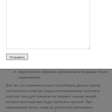
Нейтральный отзыв
https://otzovik.com/review_5082256.html
Достоинства:
Цена
цвет волос после окрашивания
Недостатки:
Жидкая консистенция краски
отвратительные перчатки
недостаточно эффекта увлажнения в бальзаме после
окрашивания.
Для тех, кто первично решил попробовать данную краску
настоятельно советую перед использованием осмотреть
рабочую зону для покраски на предмет лишних вещей,
которые впоследствии будут заляпаны краской. При
окрашивании волос, когда вы расческой равномерно