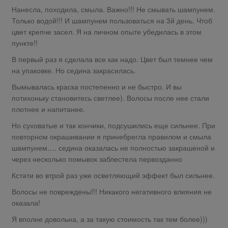
Нанесла, походила, смыла. Важно!!! Не смывать шампунем.
Только водой!!! И шампунем пользоваться на 3й день. Чтоб
цвет крепче засел. Я на личном опыте убедилась в этом
пункте!!
В первый раз я сделала все как надо. Цвет был темнее чем
на упаковке. Но седина закрасилась.
Вымывалась краска постепенно и не быстро. И вы
потихоньку становитесь светлее). Волосы после нее стали
плотнее и напитанее.
Но суховатые и так кончики, подсушились еще сильнее. При
повторном окрашивании я принебрегла правилом и смыла
шампунем…. седина оказалась не полностью закрашеной и
через несколько помывок заблестела первозданно
Кстати во втрой раз уже осветляющий эффект был сильнее.
Волосы не повреждены!!! Никакого негативного влияния не
оказала!
Я вполне довольна, а за такую стоимость так тем более)))