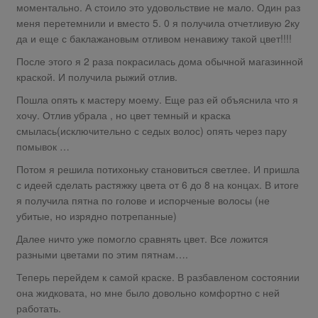
моментально. А стоило это удовольствие не мало. Один раз
меня перетемнили и вместо 5. 0 я получила отчетливую 2ку
да и еще с баклажановым отливом ненавижу такой цвет!!!!
После этого я 2 раза покрасилась дома обычной магазинной
краской. И получила рыжий отлив.
Пошла опять к мастеру моему. Еще раз ей объяснила что я
хочу. Отлив убрала , но цвет темный и краска
смылась(исключительно с седых волос) опять через пару
помывок …
Потом я решила потихоньку становиться светлее. И пришла
с идеей сделать растяжку цвета от 6 до 8 на концах. В итоге
я получила пятна по голове и испорченые волосы (не
убитые, но изрядно потрепанные)
Далее ничто уже помогло сравнять цвет. Все ложится
разными цветами по этим пятнам….
Теперь перейдем к самой краске. В разбавленом состоянии
она жидковата, но мне было довольно комфортно с ней
работать.