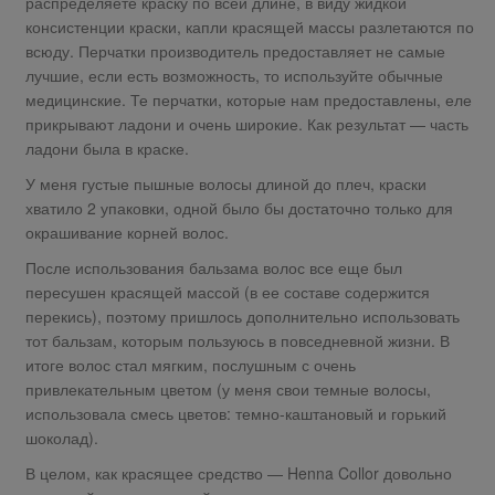
распределяете краску по всей длине, в виду жидкой
консистенции краски, капли красящей массы разлетаются по
всюду. Перчатки производитель предоставляет не самые
лучшие, если есть возможность, то используйте обычные
медицинские. Те перчатки, которые нам предоставлены, еле
прикрывают ладони и очень широкие. Как результат — часть
ладони была в краске.
У меня густые пышные волосы длиной до плеч, краски
хватило 2 упаковки, одной было бы достаточно только для
окрашивание корней волос.
После использования бальзама волос все еще был
пересушен красящей массой (в ее составе содержится
перекись), поэтому пришлось дополнительно использовать
тот бальзам, которым пользуюсь в повседневной жизни. В
итоге волос стал мягким, послушным с очень
привлекательным цветом (у меня свои темные волосы,
использовала смесь цветов: темно-каштановый и горький
шоколад).
В целом, как красящее средство — Henna Collor довольно