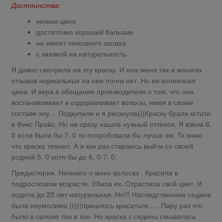
Достоинства:
низкая цена
достаточно хороший бальзам
не имеет химозного запаха
с заявкой на натуральность
Я давно смотрела на эту краску. И она меня так и манила
отзывов нормальных на нее почти нет. Но ее копеечная
цена. И вера в обещание производителя о том, что она
востанавливает и оздоравливает волосы, имея в своем
составе хну… Подкупили и я рискнула)))Краску брала кстати
в Фикс Прайс. Но не сразу нашла нужный оттенок. Я взяла 6.
0 если была бы 7. 0 то попробовала бы лучше ее. Тк знаю
что краска темнит. А я как раз стараюсь выйти со своей
родной 5. 0 хотя-бы до 6. 0-7. 0.
Предистория. Немного о моих волосах . Красила в
подростковом возрасте. Убила их. Отрастила свой цвет. И
ходила до 25 лет натуральная. Но!!! Наследственная седина
была неумолима (((((пришлось краситься….. Пару раз это
было в салоне тон в тон. Но краска с седины смывалась