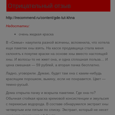
Отрицательный отзыв
http://irecommend.ru/content/gde-tut-khna
Недостатки:
очень жидкая краска
В «Семье» накупила разной всячины, вспомнила, что хотела
еще пакетик хны взять. На кассе продавщица стала меня
склонять к покупке краски на основе хны вместо настоящей
хны. И волосы-то не жжет она, и одна сплошная польза… И
цена смешная — 59 рублей, а вторая пачка бесплатно.
Ладно, уговорили. Думаю, будет там хна с каким-нибудь
красящим порошком, выкину, если не понравится. Цвет —
темно-русый.
Дома открыла пачку и вскрыла пакетики. Где хна-то?
Обычная стойкая краска кремовой консистенции и эмульсия
с перекисью водорода. В составе обнаружился экстракт хны
четвертым или пятым по списку. Экстракт, который не несет
никакого красящего эффекта.