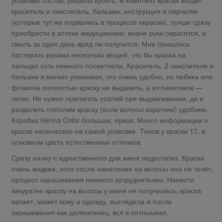
краситель и окислитель, бальзам, инструкция и перчатки
(которые тут же порвались в процессе окраски), лучше сразу
приобрести в аптеке медицинские, иначе руки окрасятся, а
смыть за один день вряд ли получится. Мне пришлось
постирать руками несколько вещей, что бы краска на
пальцах хоть немного посветлела. Краситель, 2 окислителя и
бальзам в мягких упаковках, что очень удобно, из тюбика или
флакона полностью краску не выдавить, а из пакетиков —
легко. Не нужно прилагать усилий при выдавливании, да и
разделить пополам краску (если волосы короткие) удобнее.
Коробка Henna Color большая, яркая. Много информации о
краске напечатано на самой упаковке. Тонов у краски 17, в
основном цвета естественных оттенков.
Сразу начну с единственного для меня недостатка. Краска
очень жидкая, хотя после нанесения на волосы она не течёт,
процесс окрашивания немного затруднителен. Нанести
аккуратно краску на волосы у меня не получилась, краска
капает, мажет кожу и одежду, выглядела я после
окрашивания как далматинец, вся в пятнышках.