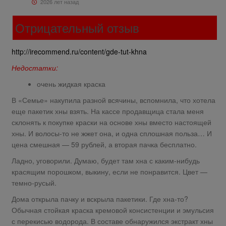
2026 лет назад
Отрицательный отзыв
http://irecommend.ru/content/gde-tut-khna
Недостатки:
очень жидкая краска
В «Семье» накупила разной всячины, вспомнила, что хотела
еще пакетик хны взять. На кассе продавщица стала меня
склонять к покупке краски на основе хны вместо настоящей
хны. И волосы-то не жжет она, и одна сплошная польза… И
цена смешная — 59 рублей, а вторая пачка бесплатно.
Ладно, уговорили. Думаю, будет там хна с каким-нибудь
красящим порошком, выкину, если не понравится. Цвет —
темно-русый.
Дома открыла пачку и вскрыла пакетики. Где хна-то?
Обычная стойкая краска кремовой консистенции и эмульсия
с перекисью водорода. В составе обнаружился экстракт хны