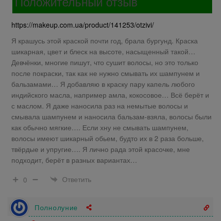
Положительный отзыв
https://makeup.com.ua/product/141253/otzivi/
Я крашусь этой краской почти год, брала бургунд. Краска
шикарная, цвет и блеск на высоте, насыщенный такой…
Девчёнки, многие пишут, что сушит волосы, но это только
после покраски, так как не нужно смывать их шампунем и
бальзамами… Я добавляю в краску пару капель любого
индийского масла, например амла, кокосовое… Всё берёт и
с маслом. Я даже наносила раз на немытые волосы и
смывала шампунем и наносила бальзам-взяла, волосы были
как обычно мягкие…. Если хну не смывать шампунем,
волосы имеют шикарный обьем, будто их в 2 раза больше,
твёрдые и упругие…. Я лично рада этой красочке, мне
подходит, берёт в разных вариантах…
Ответить
0
Полнолуние