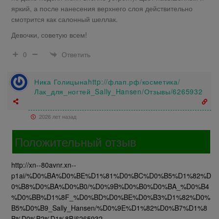
яркий, а после нанесения верхнего слоя действительно
смотрится как салонный шеллак.
Девочки, советую всем!
Ответить
0
Ника Голицынаhttp://флап.рф/косметика/
Лак_для_ногтей_Sally_Hansen/Отзывы/6265932
2026 лет назад
Положительный отзыв
http://xn--80avnr.xn--
p1ai/%D0%BA%D0%BE%D1%81%D0%BC%D0%B5%D1%82%D
0%B8%D0%BA%D0%B0/%D0%9B%D0%B0%D0%BA_%D0%B4
%D0%BB%D1%8F_%D0%BD%D0%BE%D0%B3%D1%82%D0%
B5%D0%B9_Sally_Hansen/%D0%9E%D1%82%D0%B7%D1%8
B%D0%B2%D1%8B/6265932