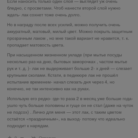
Если наносить только один слой — выглядит уж очень
бледно, с просветами. Чтоб нанести второй слой нужно
ждать- лак сохнет тоже очень долго.
Но в награду после всех усилий, можно получить очень
аккуратный, матовый, милый цвет. Можно покрыть защитным
прозрачным лаком , но мне такой вариант не нравится, т. к.
пропадает матовость цвета.
При насыщенном жизненном укладе (при мытье посуды
несколько раз на дню, бытовых заморочках , частом мытье
рук и т. д. )- лак не выдерживает больше 2- х дней — слезает
крупными сколами. Кстати, в педикюре лак не прошёл
испытание временем- начал слезать дня через 4, но
конечно, не так интенсивно как на руках.
Использую его редко- где-то раза 2 в месяц уже больше года-
ушло чуть больше половины и гуще он не стал (даже на чуток
не подсох) . Лично для меня — этот лак, с таким цветом
остаётся «праздничным», на выход- потому что идеально
подходит к нарядам.
Ответить
0