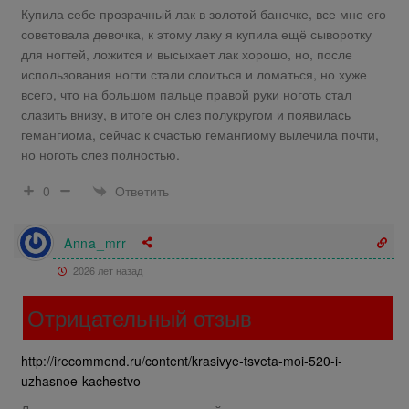
Купила себе прозрачный лак в золотой баночке, все мне его
советовала девочка, к этому лаку я купила ещё сыворотку
для ногтей, ложится и высыхает лак хорошо, но, после
использования ногти стали слоиться и ломаться, но хуже
всего, что на большом пальце правой руки ноготь стал
слазить внизу, в итоге он слез полукругом и появилась
гемангиома, сейчас к счастью гемангиому вылечила почти,
но ноготь слез полностью.
Ответить
0
Anna_mrr
2026 лет назад
Отрицательный отзыв
http://irecommend.ru/content/krasivye-tsveta-moi-520-i-
uzhasnoe-kachestvo