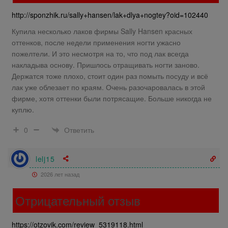
http://sponzhik.ru/sally+hansen/lak+dlya+nogtey?oid=102440
Купила несколько лаков фирмы Sally Hansen красных
оттенков, после недели применения ногти ужасно
пожелтели. И это несмотря на то, что под лак всегда
накладыва основу. Пришлось отращивать ногти заново.
Держатся тоже плохо, стоит один раз помыть посуду и всё
лак уже облезает по краям. Очень разочаровалась в этой
фирме, хотя оттенки были потрясащие. Больше никогда не
куплю.
Ответить
0
lelj15
2026 лет назад
Отрицательный отзыв
https://otzovik.com/review_5319118.html