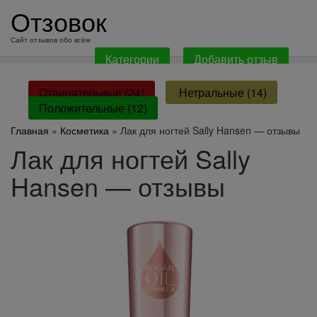
перейти
Отзовок
к
содержанию
Сайт отзывов обо всём
Категории
Добавить отзыв
Отрицательные (24)
Нетральные (14)
Положительные (12)
Главная
»
Косметика
» Лак для ногтей Sally Hansen — отзывы
Лак для ногтей Sally
Hansen — отзывы