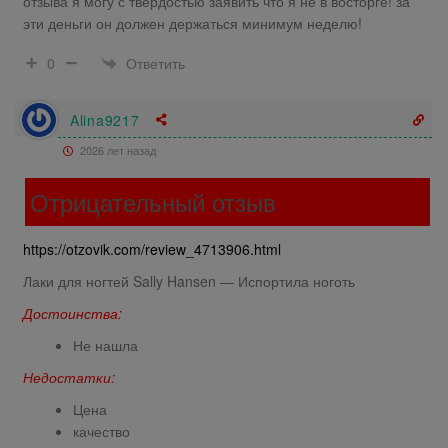
отзыва я могу с твердостью заявить что я не в восторге! за
эти деньги он должен держаться минимум неделю!
Ответить
0
Alina9217
2026 лет назад
Отрицательный отзыв
https://otzovik.com/review_4713906.html
Лаки для ногтей Sally Hansen — Испортила ноготь
Достоинства:
Не нашла
Недостатки:
Цена
качество