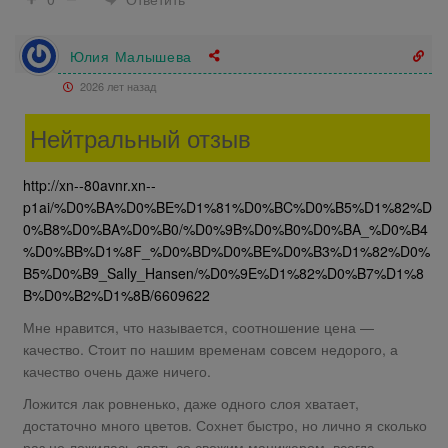
Юлия Малышева
2026 лет назад
Нейтральный отзыв
http://xn--80avnr.xn--
p1ai/%D0%BA%D0%BE%D1%81%D0%BC%D0%B5%D1%82%D
0%B8%D0%BA%D0%B0/%D0%9B%D0%B0%D0%BA_%D0%B4
%D0%BB%D1%8F_%D0%BD%D0%BE%D0%B3%D1%82%D0%
B5%D0%B9_Sally_Hansen/%D0%9E%D1%82%D0%B7%D1%8
B%D0%B2%D1%8B/6609622
Мне нравится, что называется, соотношение цена —
качество. Стоит по нашим временам совсем недорого, а
качество очень даже ничего.
Ложится лак ровненько, даже одного слоя хватает,
достаточно много цветов. Сохнет быстро, но лично я сколько
раз не ложилась спать со свежим маникюром, всегда