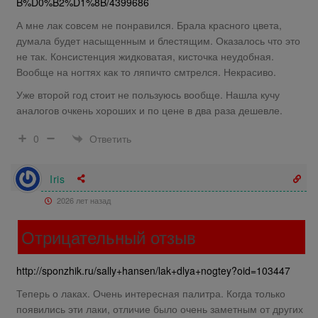
B%D0%B2%D1%8B/4399686
А мне лак совсем не понравился. Брала красного цвета,
думала будет насыщенным и блестящим. Оказалось что это
не так. Консистенция жидковатая, кисточка неудобная.
Вообще на ногтях как то ляпичто смтрелся. Некрасиво.
Уже второй год стоит не пользуюсь вообще. Нашла кучу
аналогов очкень хороших и по цене в два раза дешевле.
Ответить
0
Iris
2026 лет назад
Отрицательный отзыв
http://sponzhik.ru/sally+hansen/lak+dlya+nogtey?oid=103447
Теперь о лаках. Очень интересная палитра. Когда только
появились эти лаки, отличие было очень заметным от других