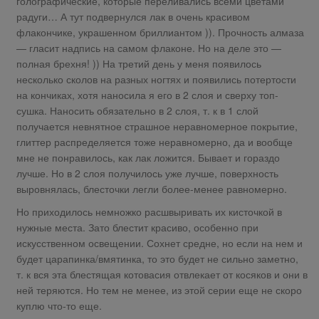
голографические, которые переливались всеми цветами
радуги… А тут подвернулся лак в очень красивом
флакончике, украшенном бриллиантом )). Прочность алмаза
— гласит надпись на самом флаконе. Но на деле это —
полная брехня! )) На третий день у меня появилось
несколько сколов на разных ногтях и появились потертости
на кончиках, хотя наносила я его в 2 слоя и сверху топ-
сушка. Наносить обязательно в 2 слоя, т. к в 1 слой
получается невнятное страшное неравномерное покрытие,
глиттер распределяется тоже неравномерно, да и вообще
мне не понравилось, как лак ложится. Бывает и гораздо
лучше. Но в 2 слоя получилось уже лучше, поверхность
выровнялась, блесточки легли более-менее равномерно.
Но приходилось немножко расшвыривать их кисточкой в
нужные места. Зато блестит красиво, особенно при
искусственном освещении. Сохнет средне, но если на нем и
будет царапинка/вмятинка, то это будет не сильно заметно,
т. к вся эта блестящая котовасия отвлекает от косяков и они в
ней теряются. Но тем не менее, из этой серии еще не скоро
куплю что-то еще.