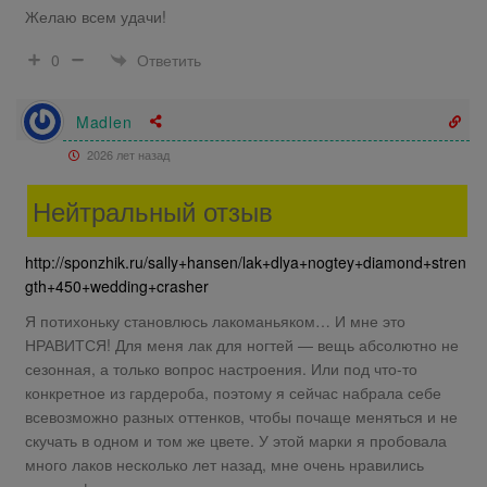
Желаю всем удачи!
Ответить
0
Madlen
2026 лет назад
Нейтральный отзыв
http://sponzhik.ru/sally+hansen/lak+dlya+nogtey+diamond+stren
gth+450+wedding+crasher
Я потихоньку становлюсь лакоманьяком… И мне это
НРАВИТСЯ! Для меня лак для ногтей — вещь абсолютно не
сезонная, а только вопрос настроения. Или под что-то
конкретное из гардероба, поэтому я сейчас набрала себе
всевозможно разных оттенков, чтобы почаще меняться и не
скучать в одном и том же цвете. У этой марки я пробовала
много лаков несколько лет назад, мне очень нравились