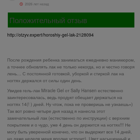
2026 лет назад
Положительный отзыв
http://otzyv.expert/horoshiy-gel-lak-2128094
После рождения ребенка заниматься ежедневно маникюром,
а точнее обновлять лак не только некогда, но и честно говоря
лень… С постоянной готовкой, уборкой и стиркой лак на
ногтях держался от силы один день.
Увидев гель-лак Miracle Gel от Sally Hansen естественно
заинтересовалась, ведь продукт обещает держаться на
ногтях 14(! ) дней. Ну чтож, пока не проверишь не узнаешь=)
Так вот ровно четыре дня назад я нанесла этот
замечательный лак (естественно по инструкции) с верхним
покрытием и о чудо, уже 4 день он держится на ногтях!!! Не
могу быть уверенной конечно, что он выдержит все 14 дней,
но даже неделя меня вполне устроит). Цвет насышенный и