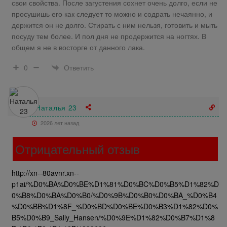
свои свойства. После загустения сохнет очень долго, если не
просушишь его как следует то можно и содрать нечаянно, и
держится он не долго. Стирать с ним нельзя, готовить и мыть
посуду тем более. И пол дня не продержится на ногтях. В
общем я не в восторге от данного лака.
Ответить
0
Наталья 23
2026 лет назад
Отрицательный отзыв
http://xn--80avnr.xn--
p1ai/%D0%BA%D0%BE%D1%81%D0%BC%D0%B5%D1%82%D
0%B8%D0%BA%D0%B0/%D0%9B%D0%B0%D0%BA_%D0%B4
%D0%BB%D1%8F_%D0%BD%D0%BE%D0%B3%D1%82%D0%
B5%D0%B9_Sally_Hansen/%D0%9E%D1%82%D0%B7%D1%8