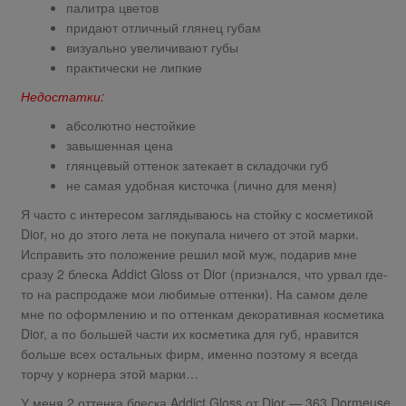
палитра цветов
придают отличный глянец губам
визуально увеличивают губы
практически не липкие
Недостатки:
абсолютно нестойкие
завышенная цена
глянцевый оттенок затекает в складочки губ
не самая удобная кисточка (лично для меня)
Я часто с интересом заглядываюсь на стойку с косметикой
Dior, но до этого лета не покупала ничего от этой марки.
Исправить это положение решил мой муж, подарив мне
сразу 2 блеска Addict Gloss от Dior (признался, что урвал где-
то на распродаже мои любимые оттенки). На самом деле
мне по оформлению и по оттенкам декоративная косметика
Dior, а по большей части их косметика для губ, нравится
больше всех остальных фирм, именно поэтому я всегда
торчу у корнера этой марки…
У меня 2 оттенка блеска Addict Gloss от Dior — 363 Dormeuse