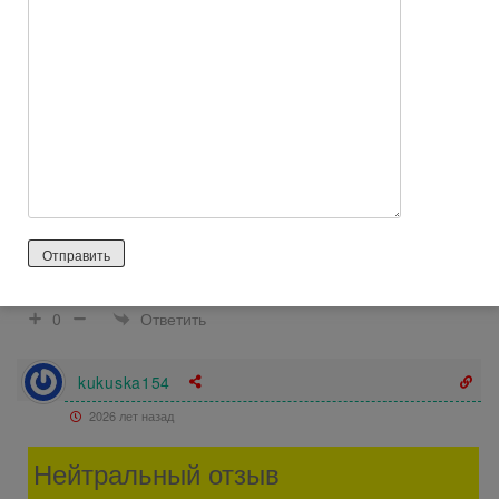
не самые липкие среди блесков
Минусы:
Кроме не самой удобной кисточки есть еще ОДИН И
СУЩЕСТВЕННЫЙ минус! Стойкость!
Её я оцениваю на 3 из 10. Я бы с удовольствием носила бы
такую красоту ну хотя бы часа 3-4, но блеск каким-то
образом самостоятельно улетучивается с губ. Отсюда мне
не понятна высокая цена продукта. Я считаю, что этот блеск
вывозит чисто на упаковке, а производителю пора
задуматься над качеством продукта…
Ответить
0
kukuska154
2026 лет назад
Нейтральный отзыв