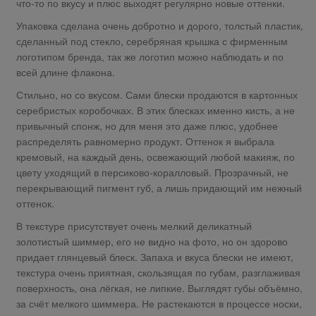
что-то по вкусу и плюс выходят регулярно новые оттенки.
Упаковка сделана очень добротно и дорого, толстый пластик,
сделанный под стекло, серебряная крышка с фирменным
логотипом бренда, так же логотип можно наблюдать и по
всей длине флакона.
Стильно, но со вкусом. Сами блески продаются в картонных
серебристых коробочках. В этих блесках именно кисть, а не
привычный спонж, но для меня это даже плюс, удобнее
распределять равномерно продукт. Оттенок я выбрала
кремовый, на каждый день, освежающий любой макияж, по
цвету уходящий в персиково-коралловый. Прозрачный, не
перекрывающий пигмент губ, а лишь придающий им нежный
оттенок.
В текстуре присутствует очень мелкий деликатный
золотистый шиммер, его не видно на фото, но он здорово
придает глянцевый блеск. Запаха и вкуса блески не имеют,
текстура очень приятная, скользящая по губам, разглаживая
поверхность, она лёгкая, не липкие. Выглядят губы объёмно,
за счёт мелкого шиммера. Не растекаются в процессе носки,