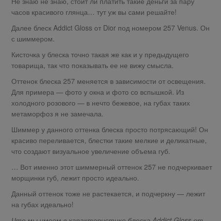
Не знаю не знаю, стоит ли платить такие деньги за пару
часов красивого глянца… тут уж вы сами решайте!
Далее блеск Addict Gloss от Dior под номером 257 Venus. Он
с шиммером.
Кисточка у блеска точно такая же как и у предыдущего
товарища, так что показывать ее не вижу смысла.
Оттенок блеска 257 меняется в зависимости от освещения.
Для примера — фото у окна и фото со вспышкой. Из
холодного розового — в нечто бежевое, на губах таких
метаморфоз я не замечала.
Шиммер у данного оттенка блеска просто потрясающий! Он
красиво переливается, блестки такие мелкие и деликатные,
что создают визуальное увеличение объема губ.
… Вот именно этот шиммерный оттенок 257 не подчеркивает
морщинки губ, лежит просто идеально.
Данный оттенок тоже не растекается, и подчеркну — лежит
на губах идеально!
Что мы имеем в характеристике блеска Addict Gloss от