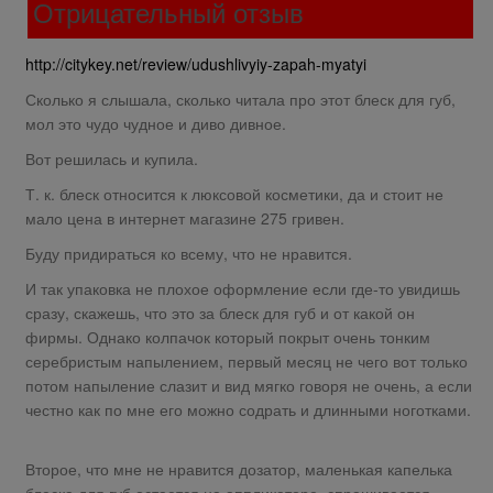
Отрицательный отзыв
http://citykey.net/review/udushlivyiy-zapah-myatyi
Сколько я слышала, сколько читала про этот блеск для губ,
мол это чудо чудное и диво дивное.
Вот решилась и купила.
Т. к. блеск относится к люксовой косметики, да и стоит не
мало цена в интернет магазине 275 гривен.
Буду придираться ко всему, что не нравится.
И так упаковка не плохое оформление если где-то увидишь
сразу, скажешь, что это за блеск для губ и от какой он
фирмы. Однако колпачок который покрыт очень тонким
серебристым напылением, первый месяц не чего вот только
потом напыление слазит и вид мягко говоря не очень, а если
честно как по мне его можно содрать и длинными ноготками.
Второе, что мне не нравится дозатор, маленькая капелька