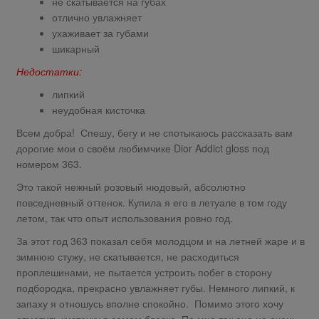
не скатывается на губах
отлично увлажняет
ухаживает за губами
шикарный
Недостатки:
липкий
неудобная кисточка
Всем добра! Спешу, бегу и не спотыкаюсь рассказать вам
дорогие мои о своём любимчике Dior Addict gloss под
номером 363.
Это такой нежный розовый нюдовый, абсолютно
повседневный оттенок. Купила я его в летуале в том году
летом, так что опыт использования ровно год.
За этот год 363 показал себя молодцом и на летней жаре и в
зимнюю стужу, не скатывается, не расходиться
проплешинами, не пытается устроить побег в сторону
подбородка, прекрасно увлажняет губы. Немного липкий, к
запаху я отношусь вполне спокойно. Помимо этого хочу