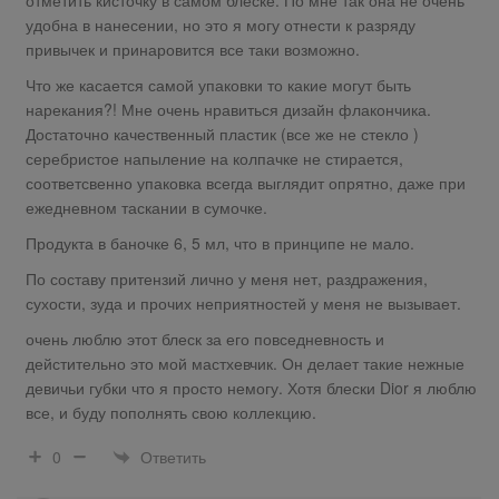
отметить кисточку в самом блеске. По мне так она не очень
удобна в нанесении, но это я могу отнести к разряду
привычек и принаровится все таки возможно.
Что же касается самой упаковки то какие могут быть
нарекания?! Мне очень нравиться дизайн флакончика.
Достаточно качественный пластик (все же не стекло )
серебристое напыление на колпачке не стирается,
соответсвенно упаковка всегда выглядит опрятно, даже при
ежедневном таскании в сумочке.
Продукта в баночке 6, 5 мл, что в принципе не мало.
По составу притензий лично у меня нет, раздражения,
сухости, зуда и прочих неприятностей у меня не вызывает.
очень люблю этот блеск за его повседневность и
дейстительно это мой мастхевчик. Он делает такие нежные
девичьи губки что я просто немогу. Хотя блески Dior я люблю
все, и буду пополнять свою коллекцию.
Ответить
0