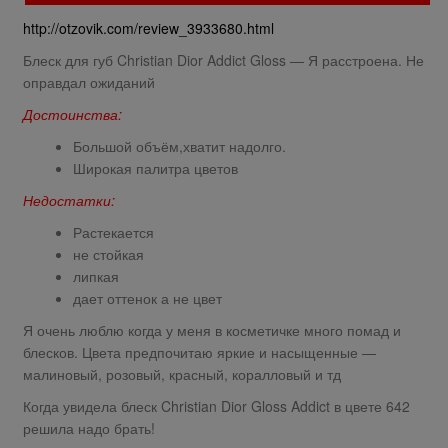
http://otzovik.com/review_3933680.html
Блеск для губ Christian Dior Addict Gloss — Я расстроена. Не
оправдал ожиданий
Достоинства:
Большой объём,хватит надолго.
Широкая палитра цветов
Недостатки:
Растекается
не стойкая
липкая
дает оттенок а не цвет
Я очень люблю когда у меня в косметичке много помад и
блесков. Цвета предпочитаю яркие и насыщенные —
малиновый, розовый, красный, коралловый и тд
Когда увидела блеск Christian Dior Gloss Addict в цвете 642
решила надо брать!