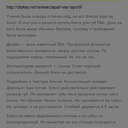
http://citykey.net/review/zapah-vse-isportil
У меня была помада оттенка нюд, но вот блеска еще не
было. В этот раз я решила купить блеск для губ Dior. Цена на
него была выше обычных блесков, поэтому и требования
были высокими.
Дизайн — всем известный Dior. Прозрачный флакон из
качественного материала, сверху круглая штучка. По
ощущением корпус стеклянный. Но это не так.
Аппликатором является — спонж. Стоит хороший
ограничитель. Лишний блеск не достается.
Подробнее о текстуре блеска. Консистенция гелевая.
Довольно таки густая. Блеск действительно разглаживает
рельеф губ. Он увлажняет губы как в процессе носки, так и
после. Не образует белых полосок. Не скатывается на губах.
Не затекает и не растекается. Стойкий, держится 4-5 часов.
Блеск не имеет выраженного оттенка и на губах он
полупрозрачный. Но несмотря на это оттенок получается