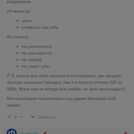
раздражала.
Из минусов:
цена
стойкость так себе
Из плюсов:
не растекается
не скатывается
не липкий
не сушит губы
P. S.
нашла для себя магазин в инстаграмме, где продают
тестеры люксовых брендов, там я и купила оттенок 322 за
900р. Жаль там не всегда есть выбор, но зато цена радует))
Моя коллекция пополнилась еще двумя блесками этой
серии)
Ответить
0
marta02