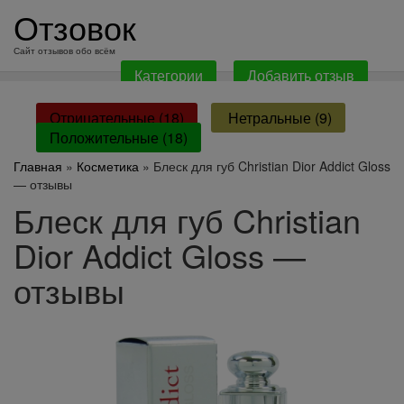
перейти
Отзовок
к
содержанию
Сайт отзывов обо всём
Категории
Добавить отзыв
Отрицательные (18)
Нетральные (9)
Положительные (18)
Главная
»
Косметика
» Блеск для губ Christian Dior Addict Gloss
— отзывы
Блеск для губ Christian
Dior Addict Gloss —
отзывы