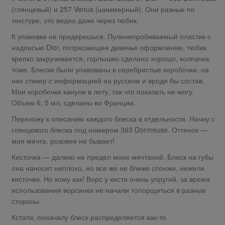
(глянцевый) и 257 Venus (шиммерный). Они разные по
текстуре, это видно даже через тюбик.
К упаковке не придерешься. Пуленепробиваемый пластик с
надписью Dior, потрясающее девичье оформление, тюбик
крепко закручивается, горлышко сделано хорошо, колпачок
тоже. Блески были упакованы в серебристые коробочки, на
них стикер с информацией на русском и вроде бы состав.
Мои коробочки канули в лету, так что показать не могу.
Объем 6, 5 мл, сделаны во Франции.
Перехожу к описанию каждого блеска в отдельности. Начну с
глянцевого блеска под номером 363 Dormeuse. Оттенок —
моя мечта, розовее не бывает!
Кисточка — далеко не предел моих мечтаний. Блеск на губы
она наносит неплохо, но все же не ближе спонжи, нежели
кисточки. Но кому как! Ворс у кисти очень упругий, за время
использования ворсинки не начали топорщиться в разные
стороны.
Кстати, поначалу блеск распределяется как-то