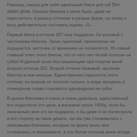
Наконец, нашла для себя идеальный блеск для губ Dior
addict gloss. Сколько блесков у меня было, даже не
пересчитать, в разных оттенках и разных фирм, но этому я
могу действительно поставить оценку «5».
Первый блеск в оттенке 257 мне подарили. Он розовый с
частичками блесток. Запах приятный, практически не
ощущается, кисточка со временем не лохматится. Но самый
главный плюс этого блеска, что от него нет белой полоски на
губах! И данный пункт был решающим при покупке мной
второго оттенка 322. Второй оттенок бежевый, частички
блесток в нем меньше. Единственная странность этого
оттенка, на морозе он полосит сильно, а когда заходишь в
помещение снова становится однородным на губах.
В целом блесками я очень и очень довольна, единственный
его недостаток это цена, в магазине около 1600р, если бы
изначально мне его не подарили, я бы даже и не посмотрела
в его сторону за такие деньги, так как уже сталкивалась с
люксовыми блесками, которые по факту мало чем
отличались от масмаркета, а эта белая полоска меня всегда