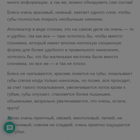
много информации, а так же, можно обнаружить сам состав!
Блеск очень красивый, нежный, хватает одного слоя, чтобы
губы полностью покрыть необычным сиянием.
Аппликатор в виде спонжа, это на самом деле не очень — то
и удобно, так как все — таки хотелось бы, чтобы вместо
спонжика, который имеет вполне неплохую скошенную
форму для более удобного и правильного нанесения,
хотелось бы, что бы маленькая кисточка была вместо
спонжика, но все же — и так не плохо.
Блеск не скатывается, красиво ложится на губы, покалывает
губы слегка когда только наносишь, но позже, все проходит,
за счет такого покалывания, увеличивается поток крови к
губам, губы опухают, становятся более пышными,
объемными, визуально увеличиваются, что очень, кстати,
круто!
Запах очень приятный, свежий, ментоловый, легкий, не
45
навязчивый, совсем не сладкий, очень приятно ощущается
на губах.