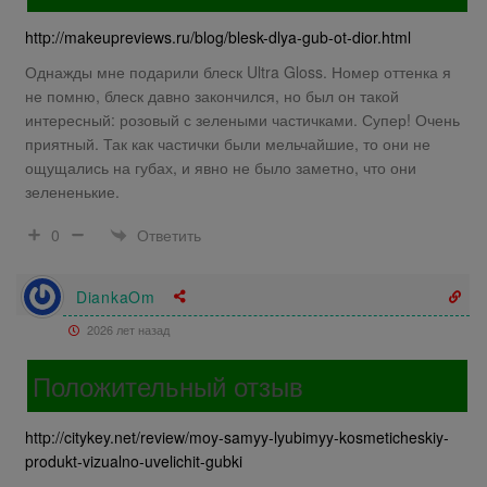
http://makeupreviews.ru/blog/blesk-dlya-gub-ot-dior.html
Однажды мне подарили блеск Ultra Gloss. Номер оттенка я
не помню, блеск давно закончился, но был он такой
интересный: розовый с зелеными частичками. Супер! Очень
приятный. Так как частички были мельчайшие, то они не
ощущались на губах, и явно не было заметно, что они
зелененькие.
Ответить
0
DiankaOm
2026 лет назад
Положительный отзыв
http://citykey.net/review/moy-samyy-lyubimyy-kosmeticheskiy-
produkt-vizualno-uvelichit-gubki