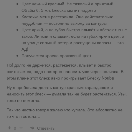
Цвет нежный красный. Не тяжелый а приятный.
Объём 6, 5 мл. Блеска хватит надолго
Кисточка меня расстроила. Она действительно
неудобная — постоянно выхожу за контуры
Цвет яркий, а на губах быстро плывёт и абсолютно не
такой. Липкий и сладкий, если на губах яркий цвет, а
на улице сильный ветер и распущены волосы — это
АД!
Получается красно оранжевый цвет
Но! долго не держится, растекается, плывёт и быстро
впитывается, надо повторно наносить уже через полчаса. В
этом плане этот блеск явно проигрывает Блеску Nouba
Ну я пробовала делать контур красным карандашом и
наносить этот блеск — думала так не будет растекаться. Увы,
тоже не помогло.
Так что честно говоря жалею что купила. Это абсолютно не
то что я хотела…
Ответить
0