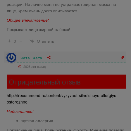
реакции. Но лично меня не устраивает жирная маска на
лице, крем очень долго впитывается.
Общее впечатление:
Покрывает лицо жирной плёнкой.
Ответить
0
ната. ната
2026 лет назад
Отрицательный отзыв
http://irecommend.ru/content/vyzyvaet-silneishuyu-allergiyu-
ostorozhno
Недостатки:
жуткая аллергия
Покраснение лица, боль, жжение, сухость. Мне еще повезло,