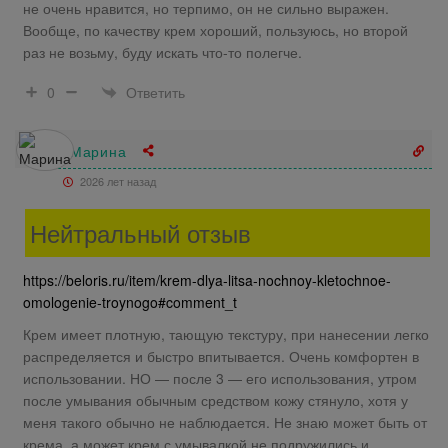
не очень нравится, но терпимо, он не сильно выражен.
Вообще, по качеству крем хороший, пользуюсь, но второй
раз не возьму, буду искать что-то полегче.
Ответить
0
Марина
2026 лет назад
Нейтральный отзыв
https://beloris.ru/item/krem-dlya-litsa-nochnoy-kletochnoe-
omologenie-troynogo#comment_t
Крем имеет плотную, тающую текстуру, при нанесении легко
распределяется и быстро впитывается. Очень комфортен в
использовании. НО — после 3 — его использования, утром
после умывания обычным средством кожу стянуло, хотя у
меня такого обычно не наблюдается. Не знаю может быть от
крема, а может крем с умывалкой не подружились и