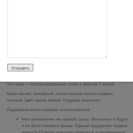
chem-ot-dnevnogo-funktsii-ne-vypolnyaet
Достоинства:
доступная цена
ассортимент широкий всей линейки
приятный запах
Недостатки:
забивает поры
кожа не дышит
Сразу стоит отметить, что ночной крем для лица от «Агафьи»
впечатлил куда более, нежели его собрат из дневной серии.
Тип кожи — комбинированная сухая с жирной Т-зоной.
Крем легкий, нежирный. консистенцию можно назвать
гелевой. Цвет крема белый. Отдушка приятная.
Ощущения после первого использования:
Мне увлажнения не хватило сразу. Впиталось и будто
и не было никакого крема. Однако ощущения первые
минут 5-10 были довольно приятные и увлажненные.