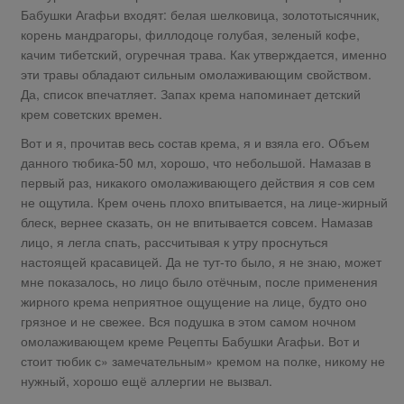
Бабушки Агафьи входят: белая шелковица, золототысячник,
корень мандрагоры, филлодоце голубая, зеленый кофе,
качим тибетский, огуречная трава. Как утверждается, именно
эти травы обладают сильным омолаживающим свойством.
Да, список впечатляет. Запах крема напоминает детский
крем советских времен.
Вот и я, прочитав весь состав крема, я и взяла его. Объем
данного тюбика-50 мл, хорошо, что небольшой. Намазав в
первый раз, никакого омолаживающего действия я сов сем
не ощутила. Крем очень плохо впитывается, на лице-жирный
блеск, вернее сказать, он не впитывается совсем. Намазав
лицо, я легла спать, рассчитывая к утру проснуться
настоящей красавицей. Да не тут-то было, я не знаю, может
мне показалось, но лицо было отёчным, после применения
жирного крема неприятное ощущение на лице, будто оно
грязное и не свежее. Вся подушка в этом самом ночном
омолаживающем креме Рецепты Бабушки Агафьи. Вот и
стоит тюбик с» замечательным» кремом на полке, никому не
нужный, хорошо ещё аллергии не вызвал.