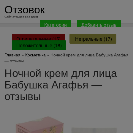
перейти
Отзовок
к
содержанию
Сайт отзывов обо всём
Категории
Добавить отзыв
Отрицательные (15)
Нетральные (17)
Положительные (18)
Главная
»
Косметика
» Ночной крем для лица Бабушка Агафья
— отзывы
Ночной крем для лица
Бабушка Агафья —
отзывы