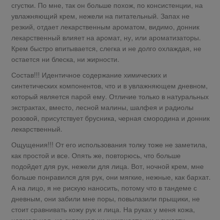
сгустки. По мне, так он больше похож, по консистенции, на
увлажняющий крем, нежели на питательный. Запах не
резкий, отдает лекарственным ароматом, видимо, донник
лекарственный влияет на аромат, ну, или ароматизаторы.
Крем быстро впитывается, слегка и не долго охлаждая, не
остается ни блеска, ни жирности.
Состав!!! Идентичное содержание химических и
синтетических компонентов, что и в увлажняющем дневном,
который является парой ему. Отличие только в натуральных
экстрактах, вместо, лесной малины, шалфея и радиолы
розовой, присутствует брусника, черная смородина и донник
лекарственный.
Ощущения!!! От его использования толку тоже не заметила,
как простой и все. Опять же, повторюсь, что больше
подойдет для рук, нежели для лица. Вот, ночной крем, мне
больше понравился для рук, они мягкие, нежные, как бархат.
А на лицо, я не рискую наносить, потому что в тандеме с
дневным, они забили мне поры, повылазили прыщики, не
стоит сравнивать кожу рук и лица. На руках у меня кожа,