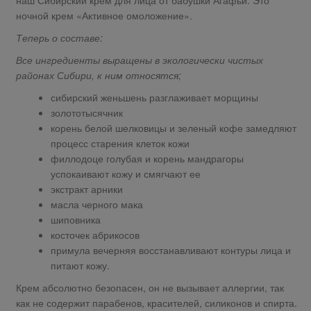
наш Сибирский крем для лица от бабушки Агафьи. Это
ночной крем «Активное омоложение».
Теперь о составе:
Все ингредиенты выращены в экологически чистых
районах Сибири, к ним относятся;
сибирский женьшень разглаживает морщины
золототысячник
корень белой шелковицы и зеленый кофе замедляют
процесс старения клеток кожи
филлодоце голубая и корень мандрагоры
успокаивают кожу и смягчают ее
экстракт арники
масла черного мака
шиповника
косточек абрикосов
примула вечерняя восстанавливают контуры лица и
питают кожу.
Крем абсолютно безопасен, он не вызывает аллергии, так
как не содержит парабенов, красителей, силиконов и спирта.