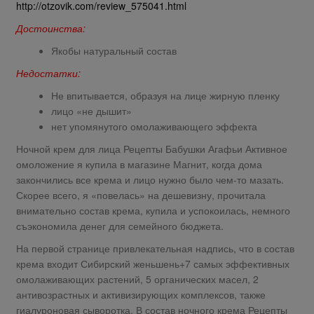
http://otzovik.com/review_575041.html
Достоинства:
Якобы натуральный состав
Недостатки:
Не впитывается, образуя на лице жирную пленку
лицо «не дышит»
нет упомянутого омолаживающего эффекта
Ночной крем для лица Рецепты Бабушки Агафьи Активное
омоложение я купила в магазине Магнит, когда дома
закончились все крема и лицо нужно было чем-то мазать.
Скорее всего, я «повелась» на дешевизну, прочитала
внимательно состав крема, купила и успокоилась, немного
съэкономила денег для семейного бюджета.
На первой странице привлекательная надпись, что в состав
крема входит Сибирский женьшень+7 самых эффективных
омолаживающих растений, 5 органических масел, 2
антивозрастных и активизирующих комплексов, также
гиалуроновая сыворотка. В состав ночного крема Рецепты