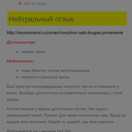
2026 лет назад
Нейтральный отзыв
http://irecommend.ru/content/mozhno-naiti-drugoe-primenenie
Достоинства:
низкая цена
Недостатки:
кожа блестит после использования
немного странный запах
Был приступ неоправданных покупок, так он и оказался у
меня. Вообще достаточно положительно относилась к этой
марке.
Консистенция у крема достаточно густая. На ощупь
жирненький такой. Пахнет для меня непонятно чем. Вряд ли
медом или молоком. Какой-то травой, как мне кажется.
Впитывается не слишком быстро.