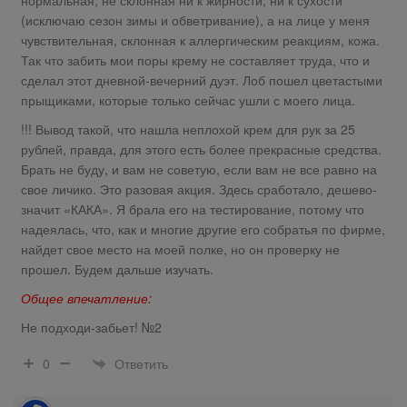
нормальная, не склонная ни к жирности, ни к сухости
(исключаю сезон зимы и обветривание), а на лице у меня
чувствительная, склонная к аллергическим реакциям, кожа.
Так что забить мои поры крему не составляет труда, что и
сделал этот дневной-вечерний дуэт. Лоб пошел цветастыми
прыщиками, которые только сейчас ушли с моего лица.
!!! Вывод такой, что нашла неплохой крем для рук за 25
рублей, правда, для этого есть более прекрасные средства.
Брать не буду, и вам не советую, если вам не все равно на
свое личико. Это разовая акция. Здесь сработало, дешево-
значит «КАКА». Я брала его на тестирование, потому что
надеялась, что, как и многие другие его собратья по фирме,
найдет свое место на моей полке, но он проверку не
прошел. Будем дальше изучать.
Общее впечатление:
Не подходи-забьет! №2
Ответить
0