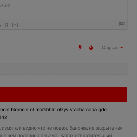
{}
[+]
Старые
orecin-biorecin-ot-morshhin-otzyv-vracha-cena-gde-
142
 измята и видно что не новая, баночка не закрыта как
ьше чем половина обьема. Запах отвратительный.