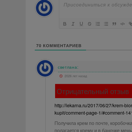
70
КОММЕНТАРИЕВ
светлана:
2026 лет назад
Отрицательный отзыв
http://lekarna.ru/2017/06/27/krem-bi
kupit/comment-page-1/#comment-14
Получила крем по почте, коробочка
полагается крему и в баночке мен