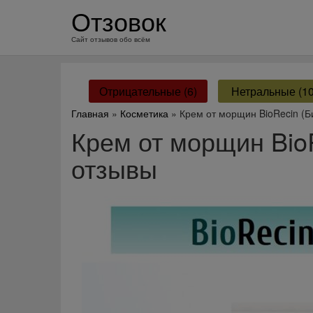
перейти
Отзовок
к
содержанию
Сайт отзывов обо всём
Отрицательные (6)
Нетральные (10
Главная
»
Косметика
» Крем от морщин BioRecin (
Крем от морщин Bio
отзывы