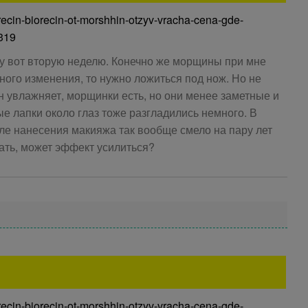
orecin-biorecin-ot-morshhin-otzyv-vracha-cena-gde-
319
жу вот вторую неделю. Конечно же морщины при мне
ного изменения, то нужно ложиться под нож. Но не
н увлажняет, морщинки есть, но они менее заметные и
е лапки около глаз тоже разгладились немного. В
ле нанесения макияжа так вообще смело на пару лет
ать, может эффект усилиться?
orecin-biorecin-ot-morshhin-otzyv-vracha-cena-gde-