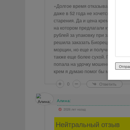
«Долгое время отказывалась от м
даже в 52 года не хочется верить,
старения. Да и цена крема меня о
на котором предлагали купить это
рублей за упаковку при заказе 3 ш
решила заказать Биорецин. Примен
морщин, но еще и получила аллерги
также еще более сухой. Просто ужа
попала на удочку мошенников и мн
крем я думаю помог бы мне. Но теп
0
Ответить
Алина:
2026 лет назад
Нейтральный отзыв