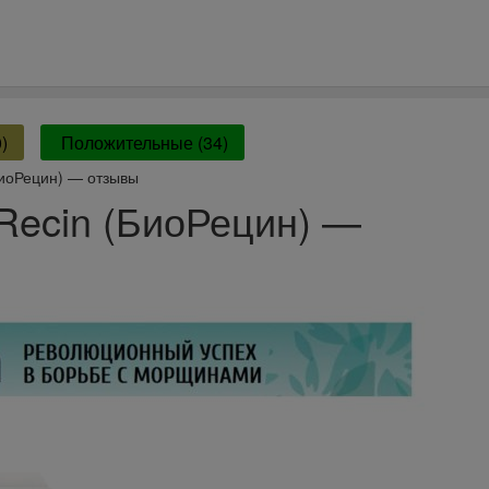
)
Положительные (34)
БиоРецин) — отзывы
Recin (БиоРецин) —