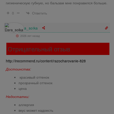
гигиеническую губную, но бальзам мне понравился больше.
Ответить
0
Dara_soika
2026 лет назад
Отрицательный отзыв
http://irecommend.ru/content/razocharovanie-828
Достоинства:
красивый оттенок
прозрачный оттенок
цена
Недостатки:
аллергия
вкус может надоесть