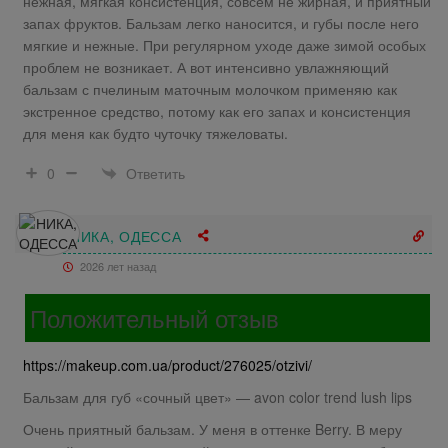
нежная, мягкая консистенция, совсем не жирная, и приятный
запах фруктов. Бальзам легко наносится, и губы после него
мягкие и нежные. При регулярном уходе даже зимой особых
проблем не возникает. А вот интенсивно увлажняющий
бальзам с пчелиным маточным молочком применяю как
экстренное средство, потому как его запах и консистенция
для меня как будто чуточку тяжеловаты.
Ответить
0
НИКА, ОДЕССА
2026 лет назад
Положительный отзыв
https://makeup.com.ua/product/276025/otzivi/
Бальзам для губ «сочный цвет» — avon color trend lush lips
Очень приятный бальзам. У меня в оттенке Berry. В меру