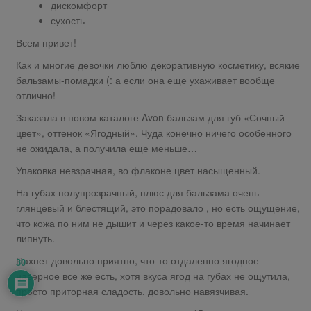
дискомфорт
сухость
Всем привет!
Как и многие девочки люблю декоративную косметику, всякие
бальзамы-помадки (: а если она еще ухаживает вообще
отлично!
Заказала в новом каталоге Avon бальзам для губ «Сочный
цвет», оттенок «Ягодный». Чуда конечно ничего особенного
не ожидала, а получила еще меньше…
Упаковка невзрачная, во флаконе цвет насыщенный.
На губах полупрозрачный, плюс для бальзама очень
глянцевый и блестящий, это порадовало , но есть ощущение,
что кожа по ним не дышит и через какое-то время начинает
липнуть.
Пахнет довольно приятно, что-то отдаленно ягодное
30
наверное все же есть, хотя вкуса ягод на губах не ощутила,
просто приторная сладость, довольно навязчивая.