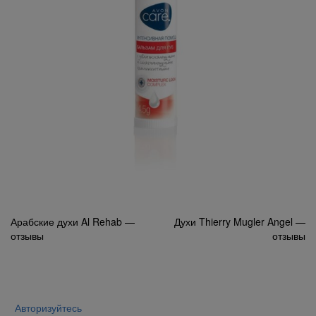
Навигация
Арабские духи Al Rehab —
Духи Thierry Mugler Angel —
отзывы
отзывы
по
записям
Авторизуйтесь