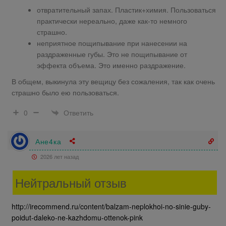
отвратительный запах. Пластик+химия. Пользоваться
практически нереально, даже как-то немного
страшно.
неприятное пощипывание при нанесении на
раздраженные губы. Это не пощипывание от
эффекта объема. Это именно раздражение.
В общем, выкинула эту вещицу без сожаления, так как очень
страшно было ею пользоваться.
Ответить
0
Ане4ка
2026 лет назад
Нейтральный отзыв
http://irecommend.ru/content/balzam-neplokhoi-no-sinie-guby-
poidut-daleko-ne-kazhdomu-ottenok-pink