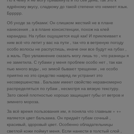
ядрёному вкусу, сладкому до такой степени что немеет язык.
Бррррр.
Об уходе за губками: Он слишком жесткий не в плане
нанесения , а в плане консистенции, похож на клей
карандаш. На губах ощущается ещё как! И приклеивает к
ним всё что летит у вас на пути , так что в ветреную погоду
особо волосы не распустишь, иначе они все будут на губах ,
а жаль. Про увлажнение сказать могу лишь то , что разницы я
не заметила. С губами у меня проблем особо нет , так как
пью много воды , но зимой бывают трещенки , не особо
приятно но это средство навряд ли устранит это
несовершенства . Бальзам имеет свойство неравномерно
распределяться по губам , несмотря на вязкую текстуру.
Зато своей плотностью хорошо защищает губы от ветров и
зимнего мороза.
За всё время пользования им, я поняла что главным » +»
является цвет бальзама. Он придаёт губам сочный ,
красивый, здоровый цвет. Особенно обладательницы
светлой кожи поймут меня. Если нанести в толстый слой ,