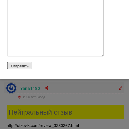
На губы бальзам ложился хорошо, не слишком жирный,
мягкий.
По стоимости очень и очень дешёвый, около 100 руб.
(Сколько сейчас стоит — не знаю).
Если честно, я бы не сказала, что бальзам просто отличный,
скорее на четвёрочку, но попробовать можно.
По крайней мере, в морозы Ваши губки с таким средством не
потрескаются, а вот если губы сильно сухие, то эффекта
особого не будет.
Ответить
0
Yana1190
2026 лет назад
Нейтральный отзыв
http://otzovik.com/review_3230267.html