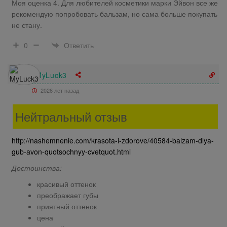
Моя оценка 4. Для любителей косметики марки Эйвон все же
рекомендую попробовать бальзам, но сама больше покупать
не стану.
Ответить
0
MyLuck3
2026 лет назад
Нейтральный отзыв
http://nashemnenie.com/krasota-i-zdorove/40584-balzam-dlya-
gub-avon-quotsochnyy-cvetquot.html
Достоинства:
красивый оттенок
преображает губы
приятный оттенок
цена