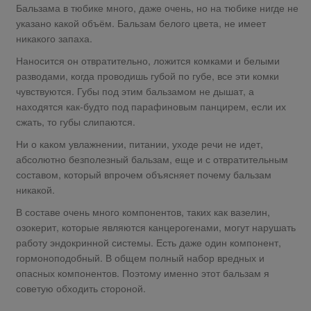
Бальзама в тюбике много, даже очень, но на тюбике нигде не
указано какой объём. Бальзам белого цвета, не имеет
никакого запаха.
Наносится он отвратительно, ложится комками и белыми
разводами, когда проводишь губой по губе, все эти комки
чувствуются. Губы под этим бальзамом не дышат, а
находятся как-будто под парафиновым панцирем, если их
сжать, то губы слипаются.
Ни о каком увлажнении, питании, уходе речи не идет,
абсолютно безполезный бальзам, еще и с отвратительным
составом, который впрочем объясняет почему бальзам
никакой.
В составе очень много компонентов, таких как вазелин,
озокерит, которые являются канцерогенами, могут нарушать
работу эндокринной системы. Есть даже один компонент,
гормоноподобный. В общем полный набор вредных и
опасных компонентов. Поэтому именно этот бальзам я
советую обходить стороной.