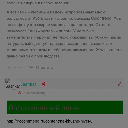
вполне недурна в использовании.
А вот самый любимый из всех испробованных мною
бальзамов от Avon, как ни странно, бальзам Color trend. Хотя
по эффекту это скорее ухаживающая помада. Оттенок
назывался Tart (Фруктовый пирог). У него был
замечательный аромат, неплохо ухаживал за губками, делал
натуральный цвет губ гораздо насыщеннее, с красивым
малиновым оттенком и неброским шиммером. Жаль, что его
давно сняли с производства.
Ответить
0
Sashka1
2026 лет назад
Положительный отзыв
http://irecommend.ru/content/ne-khuzhe-nivei-0