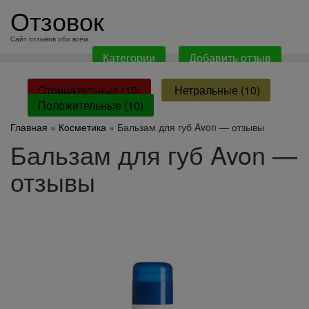
перейти
Отзовок
к
содержанию
Сайт отзывов обо всём
Категории
Добавить отзыв
Отрицательные (10)
Нетральные (10)
Положительные (10)
Главная
»
Косметика
» Бальзам для губ Avon — отзывы
Бальзам для губ Avon —
отзывы