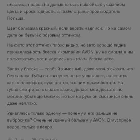
пластика, правда на донышке есть наклейка с указанием
цвета и срока годности, а также страна-производитель
Польша.
Цвет бальзама красный, если верить надписи. Но на самом
деле он белый с розовым оттенком.
На фото этот оттенок плохо видно, но зато хорошо видна
принадлежность блеска к компании AVON, ну не смогла я им
пользоваться, вот и надпись на «теле» блеска цела.
Запах у блеска — слабый химозный, даже можно сказать что
без запаха. Губы он совершенно не увлажняет, наносится
как-то плоховато, сухо что-ли, и с ним некомфортно. На
губах смотрится отвратительно, делает мои достаточно
мелкие губы еще мельче. Но вот на руке он смотрится очень
даже неплохо.
Удивляюсь только одному — почему я его раньше не
выбросила? Очень неудачный бальзам у AVON. В мусорное
ведро, только в ведро.
Ответить
0