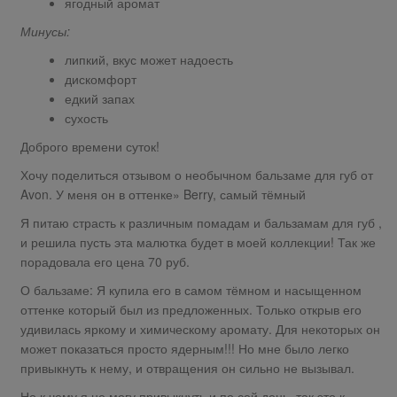
ягодный аромат
Минусы:
липкий, вкус может надоесть
дискомфорт
едкий запах
сухость
Доброго времени суток!
Хочу поделиться отзывом о необычном бальзаме для губ от
Avon. У меня он в оттенке» Berry, самый тёмный
Я питаю страсть к различным помадам и бальзамам для губ ,
и решила пусть эта малютка будет в моей коллекции! Так же
порадовала его цена 70 руб.
О бальзаме: Я купила его в самом тёмном и насыщенном
оттенке который был из предложенных. Только открыв его
удивилась яркому и химическому аромату. Для некоторых он
может показаться просто ядерным!!! Но мне было легко
привыкнуть к нему, и отвращения он сильно не вызывал.
Но к чему я не могу привыкнуть и по сей день, так это к