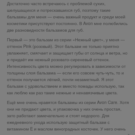
Достаточно часто встречаюсь с проблемой сухих,
шелушащихся и потрескавшихся губ, поэтому такие
бальзамы для меня — очень важный продукт и среди моей
косметики присутствуют постоянно. В Avon мне полюбились
две разновидности бальзамов для губ.
Первый — это бальзам из серии «Нежный цвет», у меня —
оттенок Pink (розовый). Этот бальзам не только приятно
увлажняет, смягчает и защищает губы от солнца и ветра, но
и придаёт им нежный розовато-сиреневый оттенок.
Интенсивность цвета можно регулировать в зависимости от
толщины слоя бальзама — если его совсем чуть-чуть, то и
оттенок получается лёгкий, почти незаметный. Я этот
бальзам с удовольствием и вместо помады использую, так
как люблю как раз такие нежные и ненавязчивые цвета.
Ещё мне очень нравятся бальзамы из серии Avon Care. Хотя
они не придают цвета, и упаковочка у них очень простая,
зато работают замечательно и стоят недорого. Для
ежедневного ухода использую защитный бальзам с
витамином E и маслом виноградных косточек. У него очень