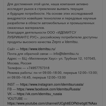
Для достижения этой цели, наша компания активно
исследует рынок в стремлении выявить текущие
и будущие потребности. На основе этих исследований
внедряются новейшие технологии и передовые научные
разработки в области автомобильных и промышленных
смазочных материалов.
Благодаря деятельности ООО «ИДЕМИТСУ
ЛУБРИКАНТС РУС», российскому потребителю доступны
продукты высокого качества Zepro и Idemitsu.
Сайт —
https://www.idemitsu.ru/
Почта для обратной связи — info@idemitsu.ru
Адрес — БЦ «Миллениум Хаус» ул. Трубная 12, 107045,
Москва, Россия
Телефон — +74957757318
Режима работы: пн-чт 09:00–18:00, перерыв 12:00–13:00;
пт 09:00–16:45, перерыв 12:00–13:00
INST —
https://www.instagram.com/idemitsurussia/
FB —
h
ttps://www.facebook.com/IdemitsuRussia/
VK —
https://vk.com/idemitsu_russia
YOUTUBE —
https://www.youtube.com/channel/UCgh8EOPkfre0g87NAax