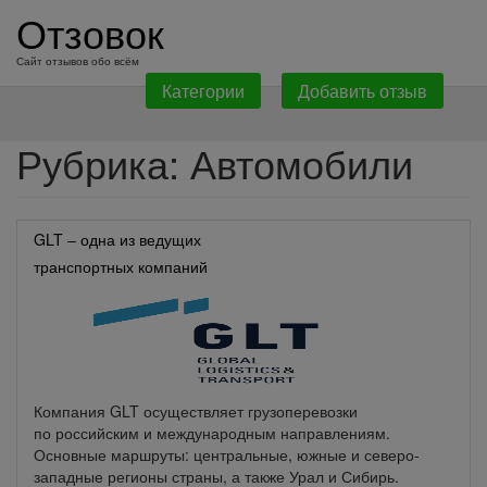
перейти
Отзовок
к
содержанию
Сайт отзывов обо всём
Категории
Добавить отзыв
Рубрика:
Автомобили
GLT – одна из ведущих
транспортных компаний
России в сегменте прямых
перевозок еврофурой.
Компания GLT осуществляет грузоперевозки
по российским и международным направлениям.
Основные маршруты: центральные, южные и северо-
западные регионы страны, а также Урал и Сибирь.