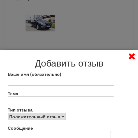
Peugeot 407 — отзывы
Добавить отзыв
владельцев
Ваше имя (обязательно)
Тема
Тип отзыва
Hyundai Creta кроссовер —
отзывы владельцев
Сообщение