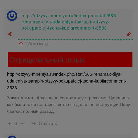
http://otzyvy-mneniya.ru/index.php/stati/565-
renamax-dlya-udaleniya-tsarapin-otzyvy-
pokupatelej-tsena-kupit#comment-3533
2026 лет назад
Отрицательный отзыв
http://otzyvy-mneniya.ru/index.php/stati/565-renamax-dlya-
udaleniya-tsarapin-otzyvy-pokupatelej-tsena-kupit#comment-
3533
Заказал и что, флакон не соответствует рекламе. Царапины
как были так и остались, хотя все делал по инструкции.Полу
чается, полный развод.
Ответить
0