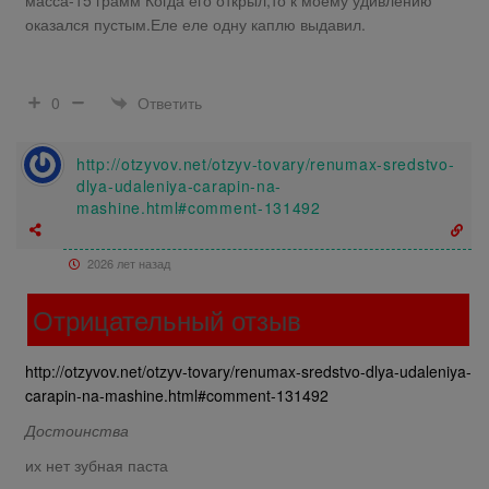
масса-15 грамм Когда его открыл,то к моему удивлению
оказался пустым.Еле еле одну каплю выдавил.
Ответить
0
http://otzyvov.net/otzyv-tovary/renumax-sredstvo-
dlya-udaleniya-carapin-na-
mashine.html#comment-131492
2026 лет назад
Отрицательный отзыв
http://otzyvov.net/otzyv-tovary/renumax-sredstvo-dlya-udaleniya-
carapin-na-mashine.html#comment-131492
Достоинства
их нет зубная паста