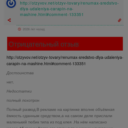
http://otzyvov.net/otzyv-tovary/renumax-sredstvo-
dlya-udaleniya-carapin-na-
mashine.html#comment-133351
2026 лет назад
Отрицательный отзыв
http://otzyvov.net/otzyv-tovary/renumax-sredstvo-dlya-udaleniya-
carapin-na-mashine.html#comment-133351
Достоинства
нет.
Недостатки
полный лохотрон
Полный развод.В рекламе на картинке вполне объёмная
ёмкость сданным средством,а на самом деле прислали
маленький тюбик типа из под клея .На нём написано