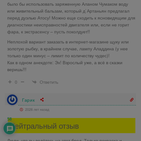
было бы использовать заряженную Аланом Чумаком воду
или живительный бальзам, который д`Артаньян предлагал
перед дуэлью Атосу! Можно еще сходить к ясновидящим для
диагностики неисправностей двигателя или, если не горит
фара, к экстрасенсу – пусть поколдует!!
Неплохой вариант заказать в интернет-магазине щуку или
золотую рыбку, в крайнем случае, лампу Аладдина (у нее
только один минус – лимит по количеству чудес)!
Как в одном анекдоте: Эх! Взрослый уже, а всё в сказки
веришь!!!
Ответить
0
Гарик
2026 лет назад
58
Нейтральный отзыв
Люди, что вы ведётесь на этот бред. Только покраска и