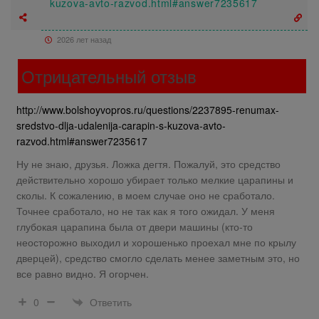
kuzova-avto-razvod.html#answer7235617
2026 лет назад
Отрицательный отзыв
http://www.bolshoyvopros.ru/questions/2237895-renumax-
sredstvo-dlja-udalenija-carapin-s-kuzova-avto-
razvod.html#answer7235617
Ну не знаю, друзья. Ложка дегтя. Пожалуй, это средство
действительно хорошо убирает только мелкие царапины и
сколы. К сожалению, в моем случае оно не сработало.
Точнее сработало, но не так как я того ожидал. У меня
глубокая царапина была от двери машины (кто-то
неосторожно выходил и хорошенько проехал мне по крылу
дверцей), средство смогло сделать менее заметным это, но
все равно видно. Я огорчен.
Ответить
0