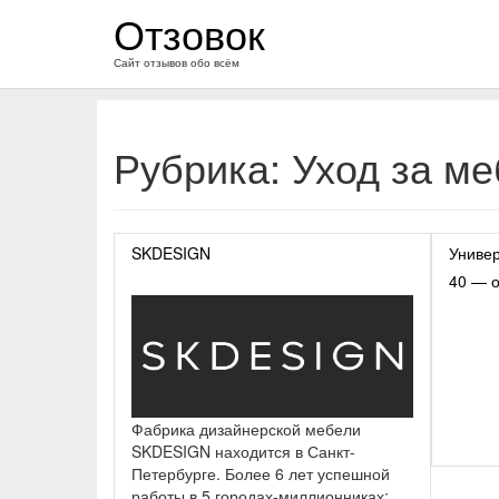
перейти
Отзовок
к
содержанию
Сайт отзывов обо всём
Рубрика:
Уход за м
SKDESIGN
Униве
40 — 
Фабрика дизайнерской мебели
SKDESIGN находится в Санкт-
Петербурге. Более 6 лет успешной
работы в 5 городах-миллионниках: