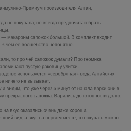
ранмулино-Премиум производителя Алтан,
да не покупала, но всегда предпочитаю брать
ицы.
а — макароны сапожок большой. В комплект входит
 В чём её волшебство непонятно.
вали, то про чей сапожок думали? Про гномика
апоминают пустую раковину улитки.
зводстве используется «серебряная» вода Алтайских
ше ничего не вызывает.
и видим, что уже через 5 минут от начала варки они в
 прекрасного сапожка. Варились до готовности долго.
о на вкус оказались очень даже хороши.
шний вид, а вкус на первом месте, то покупать можно.