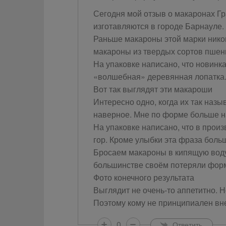
Сегодня мой отзыв о макаронах Г
изготавляются в городе Барнауле.
Раньше макароны этой марки никог
макароны из твердых сортов пшен
На упаковке написано, что новинк
«волшебная» деревянная лопатка.
Вот так выглядят эти макароши
Интересно одно, когда их так назы
наверное. Мне по форме больше н
На упаковке написано, что в прои
гор. Кроме улыбки эта фраза боль
Бросаем макароны в кипящую воду 
большинстве своём потеряли форму
Фото конечного результата
Выглядит не очень-то аппетитно. Н
Поэтому кому не принципиален вне
0
Ответить