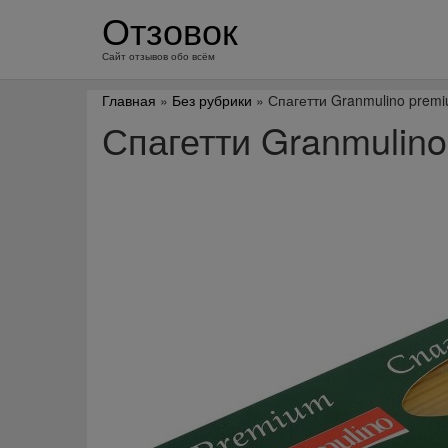
перейти
Отзовок
к
содержанию
Сайт отзывов обо всём
Главная
»
Без рубрики
» Спагетти Granmulino prem
Спагетти Granmulin