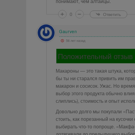
понимают, чем алтайцы.
0
Ответить
Gaurven
56 лет назад
Положительный отзыв
Макароны — это такая штука, котор
бы ты ни старался привить им пра
макарон и сосисок. Ужас. Но время
выбор этого продукта обычно влия
слиплись), стоимость и опыт испо
Довольно долго мы покупали «Паст
стоить, как порезанный на кусочки
выбирать что-то попроще. «Макфа»
дотягивали до предыдущего выбора