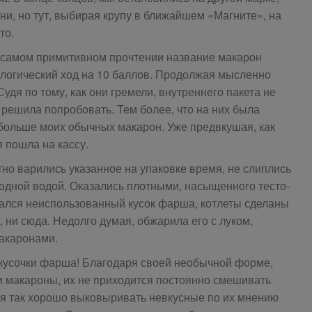
ни, но тут, выбирая крупу в ближайшем «Магните», на
то.
в самом примитивном прочтении название макарон
ологический ход на 10 баллов. Продолжая мысленно
 Судя по тому, как они гремели, внутреннего пакета не
 решила попробовать. Тем более, что на них была
е больше моих обычных макарон. Уже предвкушая, как
я пошла на кассу.
но варились указанное на упаковке время, не слиплись
одной водой. Оказались плотными, насыщенного тесто-
остался неиспользованный кусок фарша, котлеты сделаны
, ни сюда. Недолго думая, обжарила его с луком,
акаронами.
 кусочки фарша! Благодаря своей необычной форме,
и макароны, их не приходится постоянно смешивать
тся так хорошо выковыривать невкусные по их мнению