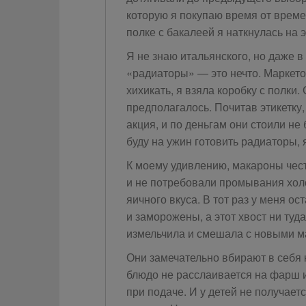
которую я покупаю время от време
полке с бакалеей я наткнулась на э
Я не знаю итальянского, но даже 
«радиаторы» — это нечто. Маркет
хихикать, я взяла коробку с полки.
предполагалось. Почитав этикетку,
акция, и по деньгам они стоили н
буду на ужин готовить радиаторы, 
К моему удивлению, макароны чест
и не потребовали промывания хол
яичного вкуса. В тот раз у меня 
и заморожены, а этот хвост ни туда
измельчила и смешала с новыми м
Они замечательно вбирают в себя
блюдо не расслаивается на фарш 
при подаче. И у детей не получае