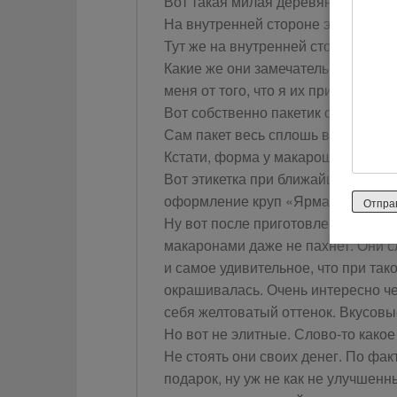
Вот такая милая деревянная лопа
На внутренней стороне этикетки п
Тут же на внутренней стороне про
Какие же они замечательные и пре
меня от того, что я их приобрела.
Вот собственно пакетик с макарона
Сам пакет весь сплошь в фирменн
Кстати, форма у макарошек очень 
Вот этикетка при ближайшем расс
оформление круп «Ярмарка»
Ну вот после приготовления мака
макаронами даже не пахнет. Они 
и самое удивительное, что при так
окрашивалась. Очень интересно че
себя желтоватый оттенок. Вкусовые
Но вот не элитные. Слово-то какое
Не стоять они своих денег. По фак
подарок, ну уж не как не улучшен