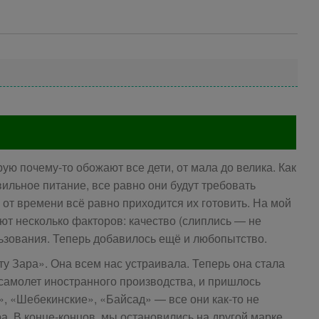
ую почему-то обожают все дети, от мала до велика. Как
вильное питание, все равно они будут требовать
 от времени всё равно приходится их готовить. На мой
ют несколько факторов: качество (слиплись — не
льзования. Теперь добавилось ещё и любопытство.
у Зара». Она всем нас устраивала. Теперь она стала
 самолет иностранного производства, и пришлось
, «Шебекинские», «Байсад» — все они как-то не
. В конце-концов, мы остановились на другой марке,