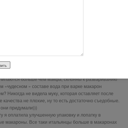
точка с фирменной символикой шла в подарок.
роизводитель заботливо предложил нам рецептик.
изводитель рассказывает об элитности своих макарон.
красные! Просто наивысщее счастье должно быть у
ми без красивой этикетки
ой символике.
оригинальная.
мотрении. Оформление пачки очень похоже на
рон начались разочарования. Никакими элитными
слипаются больше чем макфа, склонны к развариванию
ом «чудесном » составе вода при варке макарон
м? Никогда не видела муку, которая оставляет после
 качества не плохие, ну то есть достаточно съедобные.
 они придумали)))
ту я оплатила улучшенную упаковку и лопатку в
ные макароны. Все таки итальянцы больше в макаронах