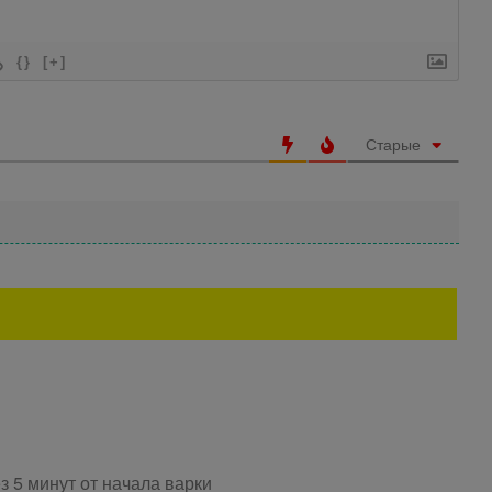
{}
[+]
Старые
 5 минут от начала варки