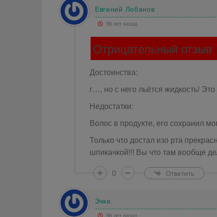
Евгений Лобанов
56 лет назад
Отрицательный отзыв
Достоинства:
г…, но с него льётся жидкость! Это
Недостатки:
Волос в продукте, его сохранил мо
Только что достал изо рта прекра
шпикачкой!!! Вы что там вообще де
0
Ответить
Экка
56 лет назад