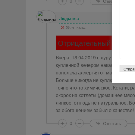
0
Ответить
Людмила
56 лет назад
Отрицательный отзыв
Вчера, 18.04.2019 с дуру дала 2 л
купленной вечером накануне. Делал
поползла аллергия от маленького л
Больше никогда не куплю, ни себе, 
точно что-то химическое. Кстати, 
окорок на котлеты (домашнее мясо 
липкое, отнюдь не натуральное. Бо
за обогащением забыл о качестве!
0
Ответить