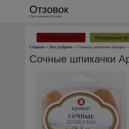
перейти
Отзовок
к
содержанию
Сайт отзывов обо всём
Отрицательные (8)
Нетральные (4)
Главная
»
Без рубрики
» Сочные шпикачки Ариант 
Сочные шпикачки А