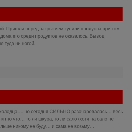
ий. Пришли перед закрытием купили продукты при том
а дома его среди продуктов не оказалось. Вывод
е туда ни ногой.
о холодца…. но сегодня СИЛЬНО разочаровалась… весь
тно что… то ли шкура, то ли сало (хотя на сало не
льше никому не буду… и сама не возьму…