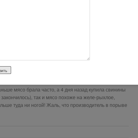
етнему ребенку кусочек сливочной колбасы, Ариант,
а салат, малыш увидел и заревел, что надо. На глазах
омтика. Накапала сразу капель, Зиртек, пронесло.
ни детям. Уж не знаю, что они в колбасу пихают, но
раньше мясо брала часто, а 4 дня назад купила свинины
закончилось), так и мясо похоже на желе-рыхлое,
льше туда ни ногой! Жаль, что производитель в порыве