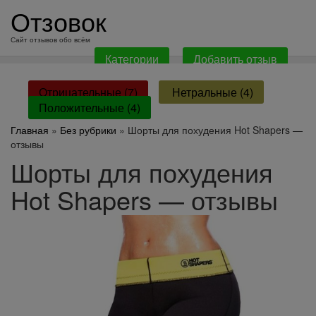
перейти
Отзовок
к
содержанию
Сайт отзывов обо всём
Категории
Добавить отзыв
Отрицательные (7)
Нетральные (4)
Положительные (4)
Главная
»
Без рубрики
» Шорты для похудения Hot Shapers —
отзывы
Шорты для похудения
Hot Shapers — отзывы