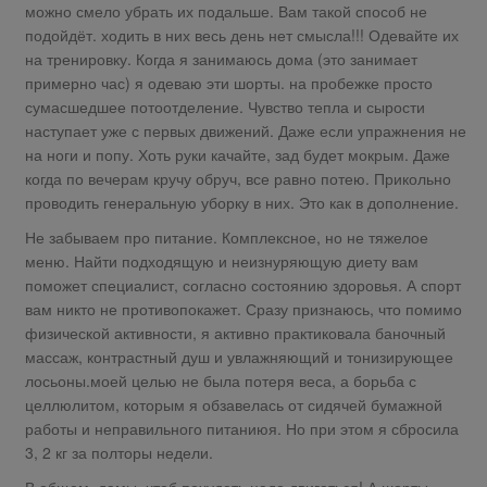
можно смело убрать их подальше. Вам такой способ не
подойдёт. ходить в них весь день нет смысла!!! Одевайте их
на тренировку. Когда я занимаюсь дома (это занимает
примерно час) я одеваю эти шорты. на пробежке просто
сумасшедшее потоотделение. Чувство тепла и сырости
наступает уже с первых движений. Даже если упражнения не
на ноги и попу. Хоть руки качайте, зад будет мокрым. Даже
когда по вечерам кручу обруч, все равно потею. Прикольно
проводить генеральную уборку в них. Это как в дополнение.
Не забываем про питание. Комплексное, но не тяжелое
меню. Найти подходящую и неизнуряющую диету вам
поможет специалист, согласно состоянию здоровья. А спорт
вам никто не противопокажет. Сразу признаюсь, что помимо
физической активности, я активно практиковала баночный
массаж, контрастный душ и увлажняющий и тонизирующее
лосьоны.моей целью не была потеря веса, а борьба с
целлюлитом, которым я обзавелась от сидячей бумажной
работы и неправильного питаниюя. Но при этом я сбросила
3, 2 кг за полторы недели.