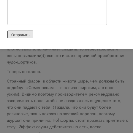
Нейтральный отзыв
Наконец-то я приобрела эти «шуршалки». Долго думала, но
приняла решение, т.к. нашла классный гель для коррекции
фигуры, а для него нужен эффект сауны. Т.к. занимаюсь в
зале, с пленкой часто случаются казусы, то недостаточно
плотно замотала, начинает спадать, то перестаралась и
вены повылазили))) все это и стало причиной приобретения
чудо-шортиков.
Теперь поэтапно:
Странный фасон, в области живота шире, чем должны быть,
подойдут «Семеновнам — в плечах широким, а в попе
узким). Видимо поэтому производителем рекомендовано
заворачивать пояс, чтобы не создавалось ощущение того,
что они падают с тебя. Я ждала, что они будут более
резиновые, ткань похожа на жесткий поролон, поэтому
шуршат они прилично. Но! шорты, стоит признать приятные к
телу . Эффект сауны действительно есть, после