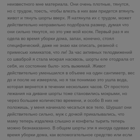
неизвестного мне материала. Они очень плотные, тянутся,
но с трудом, тоесть, чтобы влезть в них вам придется втянуть
живот и тянуть шорты вверх. Я натянула их с трудом, может
действительно неправильно подобрала размер, думая что
они сильно тянутся, но это уже мой косяк. Первый раз я их
одела во время уборки дома, запах, конечно, стоял
специфический, даже не знаю как описать, резиной с
примесью химикатов, что ли! За час активных телодвижений
со шваброй я стала мокрая насквозь, шорты еле отодрала от
себя, их состояние было- хоть выжимай. Живот
действительно уменьшился в объеме на один сантиметр, вес
до и после не измеряла, но я так понимаю это ушла вода,
которая вернется в течении нескольких часов. От простого
лежания на диване шорты тоже становились мокрыми, но
через большее количество времени, и особо В них не
положишь, у меня начинало чесаться все тело. Шуршат они
действительно сильно, муж с дочкой прикалывались, что
маму теперь издалека слышно и конфеты тырить теперь
можно безнаказанно. В общем шорты эти я иногда одеваю во
время уборки дома, как вспомогательное средство или если