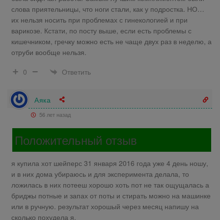
слова приятельницы, что ноги стали, как у подростка. НО…
их нельзя носить при проблемах с гинекологией и при
варикозе. Кстати, по посту выше, если есть проблемы с
кишечником, гречку можно есть не чаще двух раз в неделю, а
отруби вообще нельзя.
Ответить
0
Аяка
56 лет назад
Положительный отзыв
я купила хот шейперс 31 января 2016 года уже 4 день ношу,
и в них дома убираюсь и для эксперимента делала, то
ложилась в них потееш хорошо хоть пот не так ощущалась а
бриджы потные и запах от поты и стирать можно на машинке
или в ручную. результат хорошый через месяц напишу на
сколько похудела я.