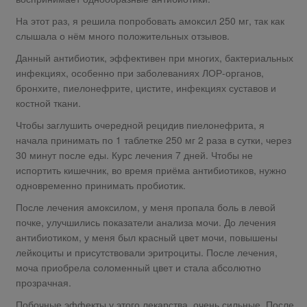
На этот раз, я решила попробовать амоксил 250 мг, так как
слышала о нём много положительных отзывов.
Данный антибиотик, эффективен при многих, бактериальных
инфекциях, особенно при заболеваниях ЛОР-органов,
бронхите, пиелонефрите, цистите, инфекциях суставов и
костной ткани.
Чтобы заглушить очередной рецидив пиелонефрита, я
начала принимать по 1 таблетке 250 мг 2 раза в сутки, через
30 минут после еды. Курс лечения 7 дней. Чтобы не
испортить кишечник, во время приёма антибиотиков, нужно
одновременно принимать пробиотик.
После лечения амоксилом, у меня пропала боль в левой
почке, улучшились показатели анализа мочи. До лечения
антибиотиком, у меня был красный цвет мочи, повышены
лейкоциты и присутствовали эритроциты. После лечения,
моча приобрела соломенный цвет и стала абсолютно
прозрачная.
Побочные эффекты у этого лекарства, очень сильные. После