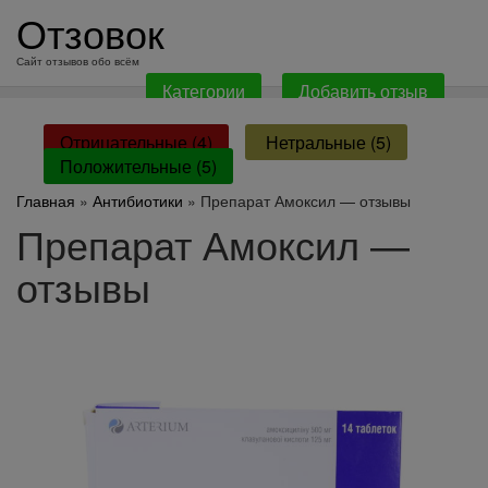
перейти
Отзовок
к
содержанию
Сайт отзывов обо всём
Категории
Добавить отзыв
Отрицательные (4)
Нетральные (5)
Положительные (5)
Главная
»
Антибиотики
» Препарат Амоксил — отзывы
Препарат Амоксил —
отзывы