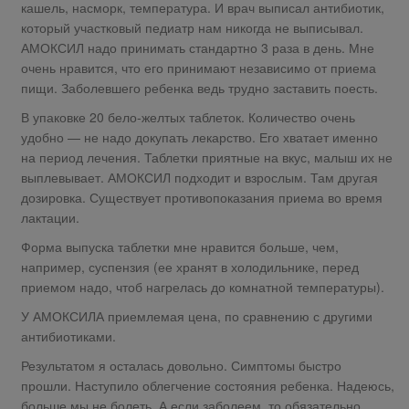
кашель, насморк, температура. И врач выписал антибиотик,
который участковый педиатр нам никогда не выписывал.
АМОКСИЛ надо принимать стандартно 3 раза в день. Мне
очень нравится, что его принимают независимо от приема
пищи. Заболевшего ребенка ведь трудно заставить поесть.
В упаковке 20 бело-желтых таблеток. Количество очень
удобно — не надо докупать лекарство. Его хватает именно
на период лечения. Таблетки приятные на вкус, малыш их не
выплевывает. АМОКСИЛ подходит и взрослым. Там другая
дозировка. Существует противопоказания приема во время
лактации.
Форма выпуска таблетки мне нравится больше, чем,
например, суспензия (ее хранят в холодильнике, перед
приемом надо, чтоб нагрелась до комнатной температуры).
У АМОКСИЛА приемлемая цена, по сравнению с другими
антибиотиками.
Результатом я осталась довольно. Симптомы быстро
прошли. Наступило облегчение состояния ребенка. Надеюсь,
больше мы не болеть. А если заболеем, то обязательно