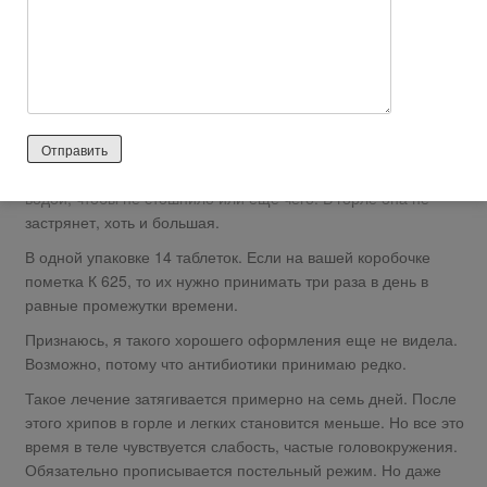
мне прописали антибиотики Амоксил.
На вид они очень приличные, как снаружи, так и внутри.
Сама таблетка внушительных размеров, но трудности с ее
проглатыванием не возникает. таблетка с большой
человеческий ноготь, еще и толстенькая.
Не буду описывать вам какая она на вкус, я не разу ее
полноценно не пробовала. Проще всего проглотить вместе с
водой, чтобы не стошнило или еще чего. В горле она не
застрянет, хоть и большая.
В одной упаковке 14 таблеток. Если на вашей коробочке
пометка К 625, то их нужно принимать три раза в день в
равные промежутки времени.
Признаюсь, я такого хорошего оформления еще не видела.
Возможно, потому что антибиотики принимаю редко.
Такое лечение затягивается примерно на семь дней. После
этого хрипов в горле и легких становится меньше. Но все это
время в теле чувствуется слабость, частые головокружения.
Обязательно прописывается постельный режим. Но даже