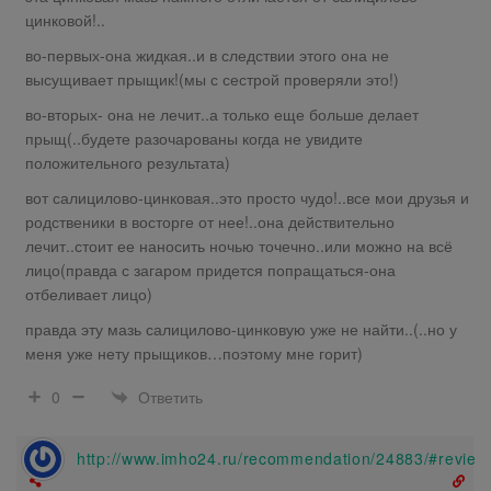
цинковой!..
во-первых-она жидкая..и в следствии этого она не
высущивает прыщик!(мы с сестрой проверяли это!)
во-вторых- она не лечит..а только еще больше делает
прыщ(..будете разочарованы когда не увидите
положительного результата)
вот салицилово-цинковая..это просто чудо!..все мои друзья и
родственики в восторге от нее!..она действительно
лечит..стоит ее наносить ночью точечно..или можно на всё
лицо(правда с загаром придется попращаться-она
отбеливает лицо)
правда эту мазь салицилово-цинковую уже не найти..(..но у
меня уже нету прыщиков…поэтому мне горит)
Ответить
0
http://www.imho24.ru/recommendation/24883/#revie