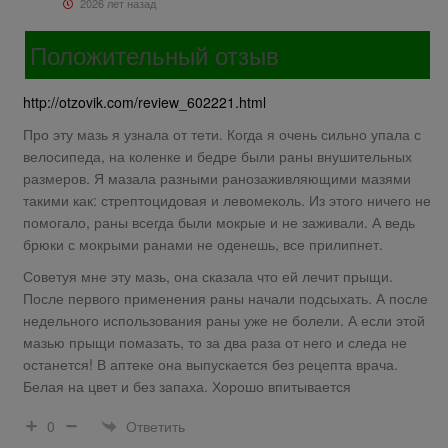
2026 лет назад
Положительный отзыв
http://otzovik.com/review_602221.html
Про эту мазь я узнала от тети. Когда я очень сильно упала с
велосипеда, на коленке и бедре были раны внушительных
размеров. Я мазала разными ранозаживляющими мазями
такими как: стрептоцидовая и левомеколь. Из этого ничего не
помогало, раны всегда были мокрые и не заживали. А ведь
брюки с мокрыми ранами не оденешь, все прилипнет.
Советуя мне эту мазь, она сказала что ей лечит прыщи.
После первого применения раны начали подсыхать. А после
недельного использования раны уже не болели. А если этой
мазью прыщи помазать, то за два раза от него и следа не
останется! В аптеке она выпускается без рецепта врача.
Белая на цвет и без запаха. Хорошо впитывается
Ответить
0