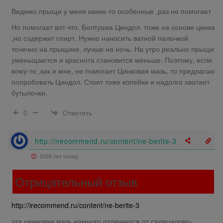
Видимо прыщи у меня какие-то особенные ,раз не помогает
Но помогает вот что. Болтушка Циндол. тоже на основе цинка
,но содержит спирт. Нужно наносить ватной палочкой
точечно на прыщики, лучше на ночь. На утро реально прыщи
уменьщаются и краснота становится меньше. Поэтому, если
кому-то ,как и мне, не помогает Цинковая мазь, то предлагаю
попробовать Циндол. Стоит тоже копейки и надолго хватает
бутылочки.
Ответить
0
http://irecommend.ru/content/ne-berite-3
2026 лет назад
Отрицательный отзыв
http://irecommend.ru/content/ne-berite-3
эта цинковая мазь намного отличается от салицилово-