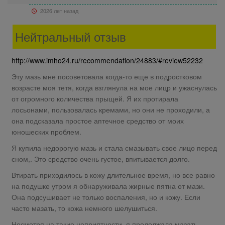
2026 лет назад
Нейтральный отзыв
http://www.imho24.ru/recommendation/24883/#review52232
Эту мазь мне посоветовала когда-то еще в подростковом
возрасте моя тетя, когда взглянула на мое лицр и ужаснулась
от огромного количества прыщей. Я их протирала
лосьонами, пользовалась кремами, но они не проходили, а
она подсказала простое аптечное средство от моих
юношеских проблем.
Я купила недорогую мазь и стала смазывать свое лицо перед
сном,. Это средство очень густое, впитывается долго.
Втирать приходилось в кожу длительное время, но все равно
на подушке утром я обнаруживала жирные пятна от мази.
Она подсушивает не только воспаления, но и кожу. Если
часто мазать, то кожа немного шелушиться.
Несмотря на такие неприятности, я продолжала мазать