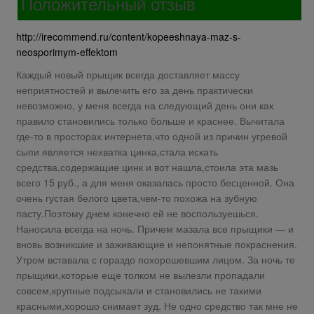
Положительный отзыв
http://irecommend.ru/content/kopeeshnaya-maz-s-
neosporimym-effektom
Каждый новый прыщик всегда доставляет массу
неприятностей и вылечить его за день практически
невозможно, у меня всегда на следующий день они как
правило становились только больше и краснее. Вычитала
где-то в просторах интернета,что одной из причин угревой
сыпи является нехватка цинка,стала искать
средства,содержащие цинк и вот нашла,стоила эта мазь
всего 15 руб., а для меня оказалась просто бесценной. Она
очень густая белого цвета,чем-то похожа на зубную
пасту.Поэтому днем конечно ей не воспользуешься.
Наносила всегда на ночь. Причем мазала все прыщики — и
вновь возникшие и заживающие и непонятные покраснения.
Утром вставала с гораздо похорошевшим лицом. За ночь те
прыщики,которые еще толком не вылезли пропадали
совсем,крупные подсыхали и становились не такими
красными,хорошо снимает зуд. Не одно средство так мне не