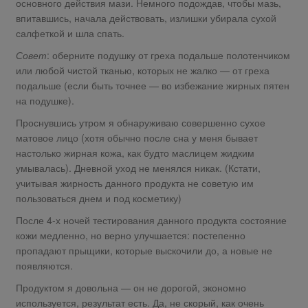
основного действия мази. Немного подождав, чтобы мазь,
впитавшись, начала действовать, излишки убирала сухой
салфеткой и шла спать.
Совет
: оберните подушку от греха подальше полотенчиком
или любой чистой тканью, которых не жалко — от греха
подальше (если быть точнее — во избежание жирных пятен
на подушке).
Проснувшись утром я обнаруживаю совершенно сухое
матовое лицо (хотя обычно после сна у меня бывает
настолько жирная кожа, как будто маслицем жидким
умывалась). Дневной уход не менялся никак. (Кстати,
учитывая жирность данного продукта не советую им
пользоваться днем и под косметику)
После 4-х ночей тестирования данного продукта состояние
кожи медленно, но верно улучшается: постепенно
пропадают прыщики, которые выскочили до, а новые не
появляются.
Продуктом я довольна — он не дорогой, экономно
используется, результат есть. Да, не скорый, как очень