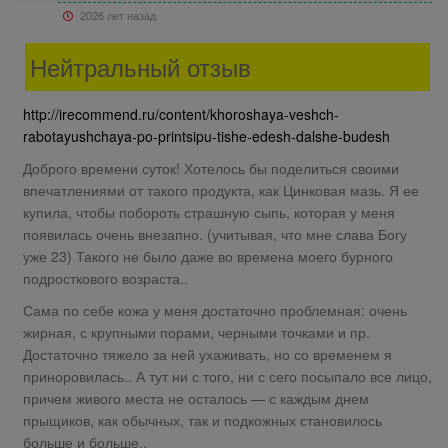
2026 лет назад
Нейтральный отзыв
http://irecommend.ru/content/khoroshaya-veshch-
rabotayushchaya-po-printsipu-tishe-edesh-dalshe-budesh
Доброго времени суток! Хотелось бы поделиться своими
впечатлениями от такого продукта, как Цинковая мазь. Я ее
купила, чтобы побороть страшную сыпь, которая у меня
появилась очень внезапно. (учитывая, что мне слава Богу
уже 23) Такого не было даже во времена моего бурного
подросткового возраста..
Сама по себе кожа у меня достаточно проблемная: очень
жирная, с крупными порами, черными точками и пр.
Достаточно тяжело за ней ухаживать, но со временем я
приноровилась.. А тут ни с того, ни с сего посыпало все лицо,
причем живого места не осталось — с каждым днем
прыщиков, как обычных, так и подкожных становилось
больше и больше..