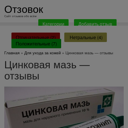
перейти
Отзовок
к
содержанию
Сайт отзывов обо всём
Категории
Добавить отзыв
Отрицательные (2)
Нетральные (4)
Положительные (7)
Главная
»
Для ухода за кожей
» Цинковая мазь — отзывы
Цинковая мазь —
отзывы