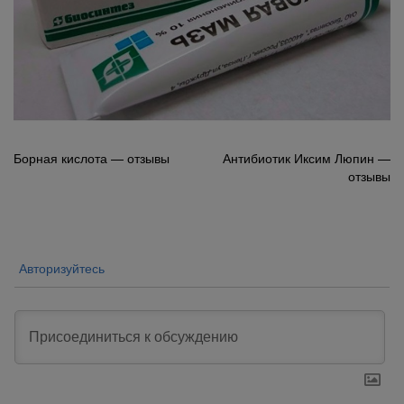
Навигация
Борная кислота — отзывы
Антибиотик Иксим Люпин —
отзывы
по
записям
Авторизуйтесь