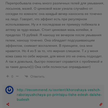
Перепробывала очень много различных гелей для умывания,
лосьонов, мазей. О цинковой мази узнала случайно от
соседки по комнате: она каждый вечер наносила ее точечно
на лицо. Говорит, что эффект есть при регулярном
использовании. Ну и я последовав ее примеру побежала в
аптеку за чудо-мазью. Стоит цинковая мазь копейки, в
пределах 15 рублей. Я наношу ее вечером после умывания
гелем, наношу точечно. Она обладает подсушивающим
эффектом, снимает воспаления. В принципе, она мне
нравится. Но 4 из 5 за то, что жирная слишком. Т.к у меня
кожа сама по себе жирная, для меня это не очень подходит.
А так я довольна, быстро помогает справится с проблемой и
за такие деньги))) Она себя полностью оправдывает)
Ответить
0
http://irecommend.ru/content/khoroshaya-veshch-
rabotayushchaya-po-printsipu-tishe-edesh-dalshe-
budesh