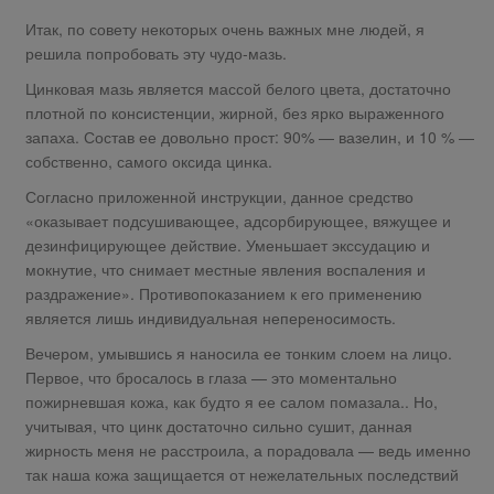
Итак, по совету некоторых очень важных мне людей, я
решила попробовать эту чудо-мазь.
Цинковая мазь является массой белого цвета, достаточно
плотной по консистенции, жирной, без ярко выраженного
запаха. Состав ее довольно прост: 90% — вазелин, и 10 % —
собственно, самого оксида цинка.
Согласно приложенной инструкции, данное средство
«оказывает подсушивающее, адсорбирующее, вяжущее и
дезинфицирующее действие. Уменьшает экссудацию и
мокнутие, что снимает местные явления воспаления и
раздражение». Противопоказанием к его применению
является лишь индивидуальная непереносимость.
Вечером, умывшись я наносила ее тонким слоем на лицо.
Первое, что бросалось в глаза — это моментально
пожирневшая кожа, как будто я ее салом помазала.. Но,
учитывая, что цинк достаточно сильно сушит, данная
жирность меня не расстроила, а порадовала — ведь именно
так наша кожа защищается от нежелательных последствий