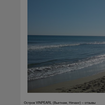
Навигация
Остров VINPEARL (Вьетнам, Нячанг) – отзывы