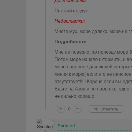
Достоинства:
Свежий воздух
Недостатки:
Много мух, море далеко, море не г
Подробности
Мне не повезло, по приезду море б
Потом море начало штормить, и вод
море наверное для людей которые е
линия к морю( если это не пансио
отсутствует!!!!! Короче если вы ед
Едьте на Азов и не парьтесь, одно 
не сильно хорошо
0
Ответить
Shriated