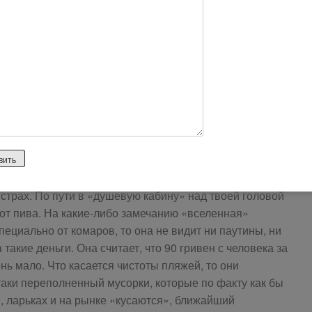
 где. Мы. конечно, нашли выход, но есть как есть. Даже
, она же сторож и она же уборщица. Кое как мы
так мы ее шутя прозвали за ее широкой спектр
 пройти к душу нужно было идти по длинному
горела одна убогая лампочка от которой было очень
 душа.
там скорее всего не слышала. Грязные унитазы,
паутина. Огромное количество паутины, целыми
озвращались жители этого паутинного города, мне
 в два раза. Это как минимум не приятно, не говоря
й страх. По пути в «душевую кабину» над твоей головой
от пива. На какие-либо замечанию «вселенная»
специально от комаров, то она не видит ни паутины, ни
 такие деньги. Она считает, что 90 гривен с человека за
ень мало. Что касается чистоты пляжей, то они
таки переполненный мусорки, которые по факту как бы
фе, ларьках и на рынке «кусаются», ближайший