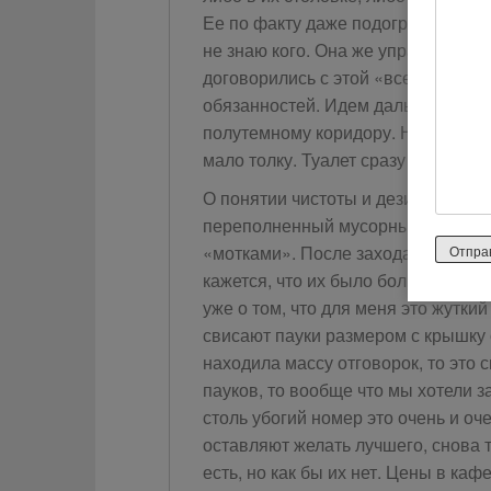
Ее по факту даже подогреть небыло
не знаю кого. Она же управляющая
договорились с этой «вселенной», 
обязанностей. Идем дальше. Чтобы
полутемному коридору. Ночью там 
мало толку. Туалет сразу напротив
О понятии чистоты и дезинфекции 
переполненный мусорные ведра и 
«мотками». После захода солнца в
кажется, что их было больше ровно
уже о том, что для меня это жутки
свисают пауки размером с крышку 
находила массу отговорок, то это 
пауков, то вообще что мы хотели за
столь убогий номер это очень и оч
оставляют желать лучшего, снова 
есть, но как бы их нет. Цены в ка