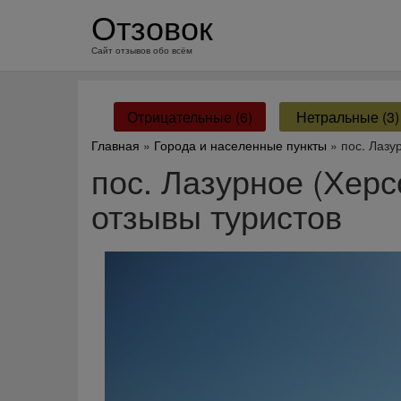
перейти
Отзовок
к
содержанию
Сайт отзывов обо всём
Отрицательные (6)
Нетральные (3)
Главная
»
Города и населенные пункты
» пос. Лазу
пос. Лазурное (Хер
отзывы туристов