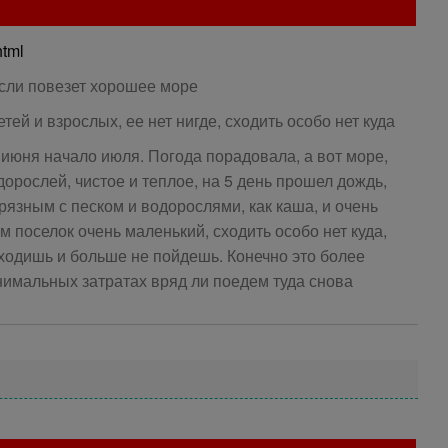
html
если повезет хорошее море
тей и взрослых, ее нет нигде, сходить особо нет куда
 июня начало июля. Погода порадовала, а вот море,
дорослей, чистое и теплое, на 5 день прошел дождь,
грязным с песком и водорослями, как каша, и очень
 поселок очень маленький, сходить особо нет куда,
сходишь и больше не пойдешь. Конечно это более
имальных затратах вряд ли поедем туда снова