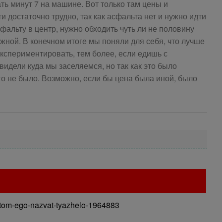
ть минут 7 на машине. Вот только там цены и
 достаточно трудно, так как асфальта нет и нужно идти
сфальту в центр, нужно обходить чуть ли не половину
жной. В конечном итоге мы поняли для себя, что лучше
экспериментировать, тем более, если едишь с
идели куда мы заселяемся, но так как это было
го не было. Возможно, если бы цена была иной, было
rortom-ego-nazvat-tyazhelo-1964883