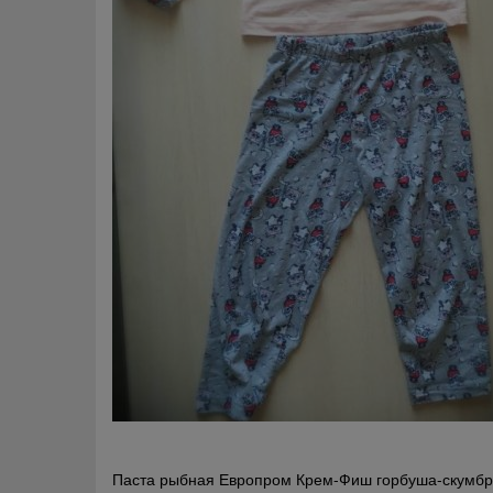
Навигация
Паста рыбная Европром Крем-Фиш горбуша-скумб