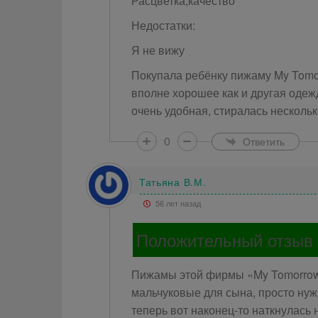
Расцветка,качество
Недостатки:
Я не вижу
Покупала ребёнку пижаму My Tomor
вполне хорошее как и другая одежд
очень удобная, стиралась нескольк
0
Ответить
Татьяна В.М.
56 лет назад
Положительный отзыв
Пижамы этой фирмы «My Tomorrow»
мальчуковые для сына, просто нуж
теперь вот наконец-то наткнулась