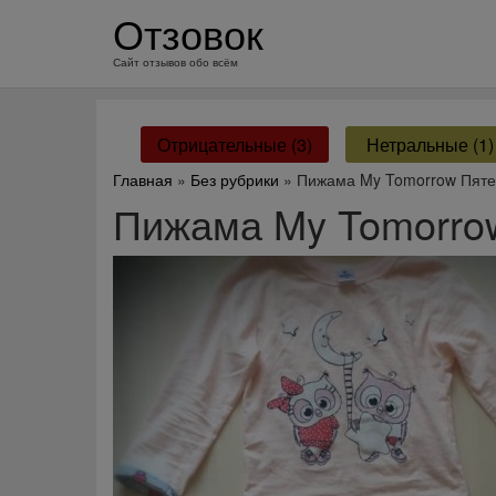
перейти
Отзовок
к
содержанию
Сайт отзывов обо всём
Отрицательные (3)
Нетральные (1)
Главная
»
Без рубрики
» Пижама My Tomorrow Пяте
Пижама My Tomorro