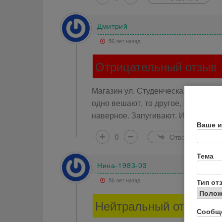
Дмитрий
56 лет назад
Отрицательный отзыв
Магазин ул. Студенческая и Химико
одно вешают, то другое, есть не п
наверное. Запугивают. И посылают
Ваше и
0
Ответить
Тема
Нина-1983-03
56 лет назад
Тип от
Нейтральный отзыв
Сообщ