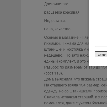
Достоинства:
расцветка красивая
Недостатки:
цена, качество
Осенью в магазине «Пятерочка» н
пижамки. Пижама для мальчика Full 
штанишки и кофточка у некоторых
недешево.) Но зато находятся тол
единый комплект, и это не может н
Разброс по размерам от 110 до 13
(рост 118).
Дома выяснила, что пижама страш
На старшего взяла 134 размер, се
одежду, но со штанишками произо
Сначала испачкал старший, и я по
поменялся, даже с учетом большой