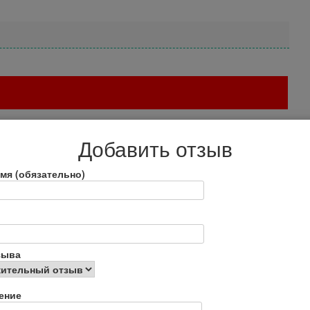
в в Энгельсе, отношение к сотрудникам хамское, тк то
Добавить отзыв
ускают. И полное безобразие. Личная неприязнь
.
мя (обязательно)
зыва
ение