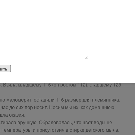
ашла я на полке вещевой вот такие симпатичные
cotton стоила 199р. Правда, если учесть, что
 товарищей кассиров продаются отдельно, выходит
ковые администраторы, которые помнят, что сие есть
е радовать.
4. Взяла младшему 116 (он ростом 112), старшему 128
но маломерит, оставили 116 размер для племянника.
йчас до сих пор носит. Носим мы их, как домашнюю
шла оказия.
стирала вручную. Обрадовалась, что цвет воды не
 температуры и присутствия в стирке детского мыла.