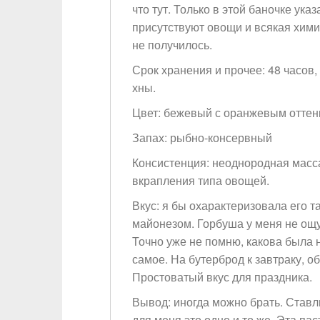
что тут. Только в этой баночке ука
присутствуют овощи и всякая хими
не получилось.
Срок хранения и прочее: 48 часов,
хны.
Цвет: бежевый с оранжевым оттен
Запах: рыбно-консервный
Консистенция: неоднородная масс
вкрапления типа овощей.
Вкус: я бы охарактеризовала его т
майонезом. Горбуша у меня не ощу
Точно уже не помню, какова была н
самое. На бутерброд к завтраку, о
Простоватый вкус для праздника.
Вывод: иногда можно брать. Ставлю
для меня это одно и то же. Эта пас