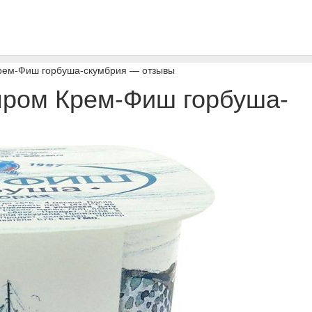
рем-Фиш горбуша-скумбрия — отзывы
пром Крем-Фиш горбуша-