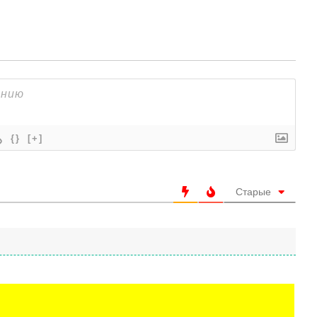
{}
[+]
Старые