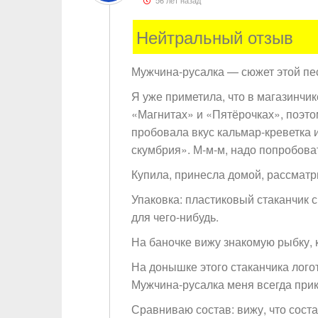
56 лет назад
Нейтральный отзыв
Мужчина-русалка — сюжет этой п
Я уже приметила, что в магазинчи
«Магнитах» и «Пятёрочках», поэто
пробовала вкус кальмар-креветка и
скумбрия». М-м-м, надо попробов
Купила, принесла домой, рассматр
Упаковка: пластиковый стаканчик 
для чего-нибудь.
На баночке вижу знакомую рыбку, к
На донышке этого стаканчика логот
Мужчина-русалка меня всегда при
Сравниваю состав: вижу, что сост