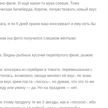
зано филе. И ещё какая-то мука соевая. Тоже
ческая билиберда. Короче, почувствовать новый вкус
 ага, я по 5 дней храню ваш консервант и ему хоть бы
ком (на фото получился слишком жёлтым)
а. Видны рыбные кусочки перетёртого филе, рыжие
ак: консерва из скумбрии в томате, перемешанная с
тилась. возможно, овощи меняют её вкус, не знаю.
а вкус крем-паста «лосось», но думаю, что это то же
беду или ужину — да. Но на праздник — нет.
 этому продукту те же 3 звезды, как и «лососю», ибо
та дешевле на 10 рублей, чем с «креветкой и