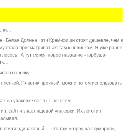
есни…
ке «Белая Долина» эти Крем-фиши стоят дешевле, чем в
му стала присматриваться там к новинкам. Я уже ранее
 лосось . А тут гляжу, новое название «горбуша-
ать…
иваю баночку.
с плёнкой. Пластик прочный, можно потом использовать
ак на упаковке пасты с лососем.
ип, сайт и знак пищевой упаковки. Их логотип
калывал.
ав почти одинаковый — что там «горбуша-скумбрия»,