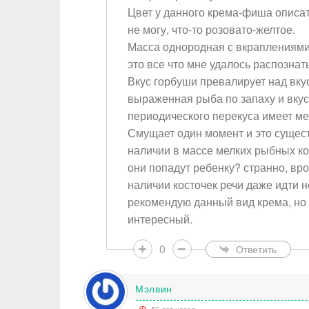
Цвет у данного крема-фиша описать
не могу, что-то розовато-желтое.
Масса однородная с вкраплениями
это все что мне удалось распознать,
Вкус горбуши превалирует над вкус
выраженная рыба по запаху и вкус
периодического перекуса имеет ме
Смущает один момент и это сущес
наличии в массе мелких рыбных кос
они попадут ребенку? странно, в
Ваше и
наличии косточек речи даже идти н
рекомендую данный вид крема, но 
Тема
интересный.
0
Ответить
Тип от
Мэлвин
Сообщ