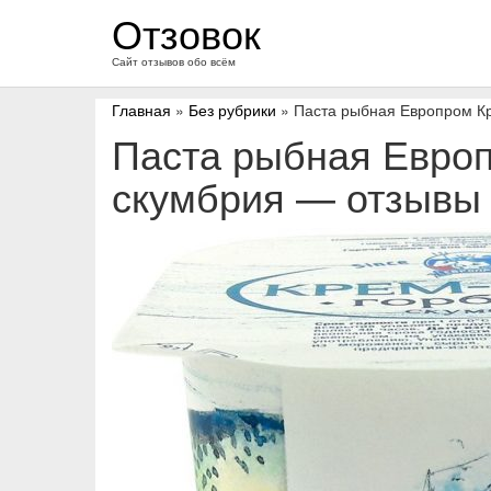
перейти
Отзовок
к
содержанию
Сайт отзывов обо всём
Главная
»
Без рубрики
» Паста рыбная Европром К
Паста рыбная Евро
скумбрия — отзывы