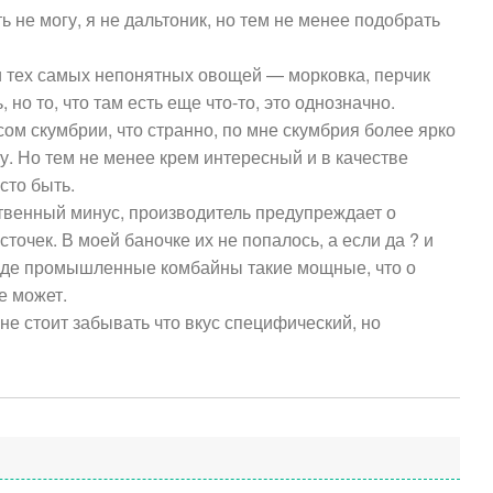
 не могу, я не дальтоник, но тем не менее подобрать
 тех самых непонятных овощей — морковка, перчик
 но то, что там есть еще что-то, это однозначно.
ом скумбрии, что странно, по мне скумбрия более ярко
у. Но тем не менее крем интересный и в качестве
сто быть.
твенный минус, производитель предупреждает о
Добавить отзыв
точек. В моей баночке их не попалось, а если да ? и
роде промышленные комбайны такие мощные, что о
мя (обязательно)
е может.
не стоит забывать что вкус специфический, но
зыва
ение