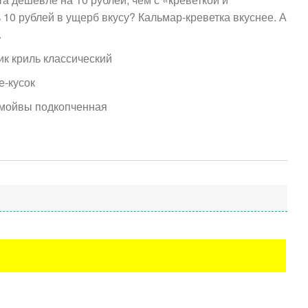
 10 рублей в ущерб вкусу? Кальмар-креветка вкуснее. А
.
к криль классический
-кусок
 мойвы подкопченная