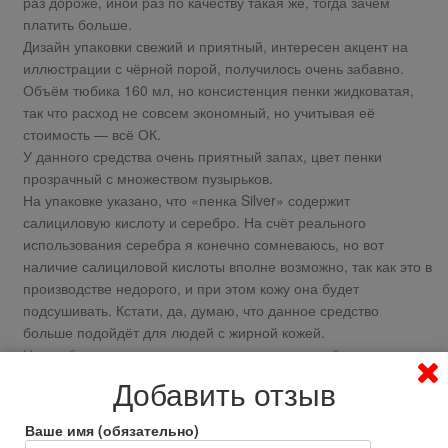
раз дороже, иной раз по качеству такая же, тогда зачем
платить больше.
Дизайн упаковки свежий и приятный, интересен акцент на
иллюстрации с чёрной порой, получилось очень забавно.
Объём тюбика 160 мл, но консистенция пенки жидковатая,
так что расход не совсем экономный, но учитывая её
стоимость — всё ОК.
У данного средства очень приятный запах, цвет пенки
прозрачный с множеством пузырьков.
На упаковке указано, что «пенка Silver» содержит
салициловую кислоту и серебро. На счёт реального
использования серебра я конечно сомневаюсь, но вот
наличие салициловой кислоты вполне возможно, так как это в
производстве недорого, и при этом кожу она будет
подсушивать. Кстати, да, думаю, что данное средство
больше подойдёт для людей с жирной кожей.
Но вообще, не смотря на наличие салициловой кислоты,
пенка кожу сильно не сушит.
Добавить отзыв
Каких-то особых чудес от данной пенки ждать не стоит, но
как обычное средство для умывания меня вполне
Ваше имя (обязательно)
устраивает: не пересушивает кожу, поры не забивает,