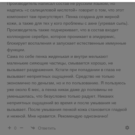
Производитель написал состав не русским языком, но
надпись «с салициловой кислотой» говорит о том, что этот
компонент там присутствует. Пенка создана для жирной
кожи, а также для тех у кого проблемы с акне (угревая сыпь).
Производитель также подчеркивает, что в состав входит
коллоидное серебро, которое проникает в эпидермис,
блокирует воспаления и запускает естественные иммунные
функции.
Сама по себе пенка жиденькая и внутри мелькают
маленькие сияющие частицы, смывается хорошо, не
вызывает раздражения. Кстати при попадании в глаза не
вызывает неприятных ощущений. Средство не только
экономично по деньгам, но и по пользованию. Я пользуюсь
уже около 6 мес, а пенка никак даже до половины не
уменьшилась, что безусловно только радует. Никаких
неприятных ощущений во время и после умывания не
вызывает. После умывания пенкой кожа становится гладкой
и нежной. Мне нравится. Рекомендую однозначно!
Ответить
0