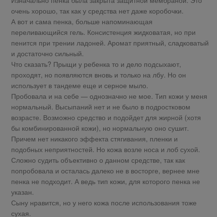
Изначально пенка была закрыта защитной мембраной. Это
очень хорошо, так как у средства нет даже коробочки.
А вот и сама пенка, больше напоминающая
переливающийся гель. Консистенция жидковатая, но при
пенится при трении ладоней. Аромат приятный, сладковатый
и достаточно сильный.
Что сказать? Прыщи у ребенка то и дело подсыхают,
проходят, но появляются вновь и только на лбу. Но он
использует в тандеме еще и серное мыло.
Пробовала и на себе — однозначно не мое. Тип кожи у меня
нормальный. Высыпаний нет и не было в подростковом
возрасте. Возможно средство и подойдет для жирной (хотя
бы комбинированной кожи), но нормальную оно сушит.
Причем нет никакого эффекта стягивания, пленки и
подобных неприятностей. Но кожа возле носа и лоб сухой.
Сложно судить объективно о данном средстве, так как
попробовала и осталась далеко не в восторге, вернее мне
пенка не подходит. А ведь тип кожи, для которого пенка не
указан.
Сыну нравится, но у него кожа после использования тоже
сухая.