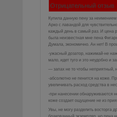
Отрицательный отзыв
Купила данную пену за неимением 
Арко с лавандой для чувствительн
каждый день в самый раз. И цена 
была неизвестная мне пена Фигаро
Думала, экономично. Ан нет! В п
-ужасный дозатор, нажимай-не наж
мало, идет туго и это неудобно и 
— запах не то чтобы неприятный, 
-абсолютно не пенится на коже. Пр
увеличивать расход средства в нес
-при нанесении обнаруживаются не
коже создает ощущение не из прия
Увы, не могу разделить восторга д
бракованный экземпляр, но пена н