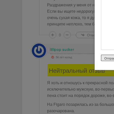
Раздражения у меня от нее не было
Если вы ищете недорогую пену, и в
очень сухая кожа, то я думаю, что
принципе неплохо, тем более за та
0
Ответить
lillipop sucker
56 лет назад
Нейтральный отзыв
Я хоть и отношусь к прекрасной п
исключительно мужскую, во-первых
пена стоит на порядок дороже, во
На Figaro позарилась из-за больш
разочарована.