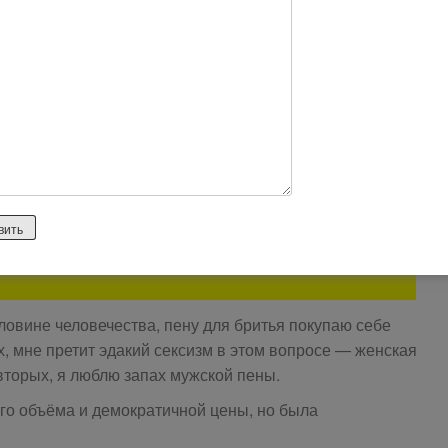
, и бритва по ней скользит тоже достаточно неплохо.
 целом неплохую, то приобретайте ее. Но если у вас
 она вам не подойдет. Вообщем решайте сами. В
кую сумму и такой объем.
оловине человечества, пену для бритья покупаю себе
, мне претит эдакий сексизм в этом вопросе — женская
-вторых, я люблю запах мужской пены.
ого объёма и демократичной цены, но была