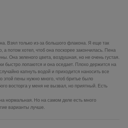
а. Взял только из-за большого флакона. Я еще так
, а потом хотел, чтоб она поскорее закончилась. Пена
ены. Она зеленого цвета, воздушная, но не очень густая.
ки быстро лопаются и она оседает. Плохо держится на
случайно капнуть водой и приходится наносить все
о этой пены нужно много, чтоб бритье было
го восторга у меня не вызвал, но приятный. Есть
ена нормальная. Но на самом деле есть много
угие варианты лучше.