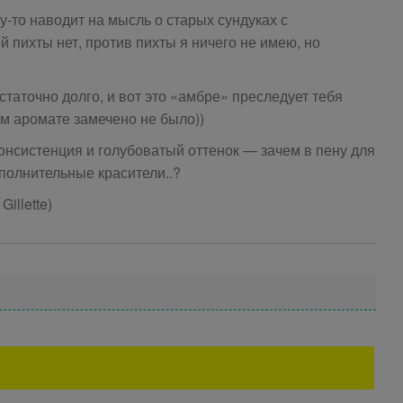
у-то наводит на мысль о старых сундуках с
 пихты нет, против пихты я ничего не имею, но
статочно долго, и вот это «амбре» преследует тебя
ом аромате замечено не было))
нсистенция и голубоватый оттенок — зачем в пену для
полнительные красители..?
illette)