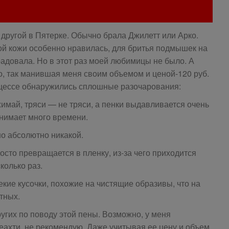
другой в Пятерке. Обычно брала Джилетт или Арко.
ой кожи особенно нравилась, для бритья подмышек на
радовала. Но в этот раз моей любимицы не было. А
, так манившая меня своим объемом и ценой-120 руб.
роцессе обнаружились сплошные разочарования:
имай, тряси — не тряси, а пенки выдавливается очень
занимает много времени.
но абсолютно никакой.
осто превращается в пленку, из-за чего приходится
колько раз.
кие кусочки, похожие на чистящие образивы, что на
тных.
ругих по поводу этой пены. Возможно, у меня
еахти, не рекомендую. Даже учитывая ее цену и объем.