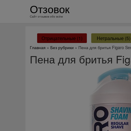
перейти
Отзовок
к
содержанию
Сайт отзывов обо всём
Отрицательные (1)
Нетральные (5)
Главная
»
Без рубрики
» Пена для бритья Figaro Sen
Пена для бритья Fig