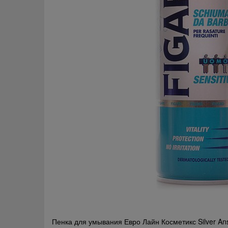
Навигация
Пенка для умывания Евро Лайн Косметикс Silver An