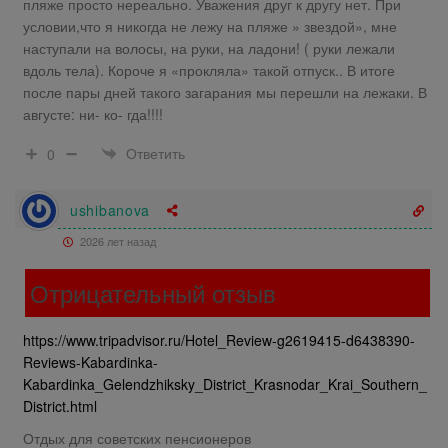
пляже просто нереально. Уважения друг к другу нет. При
условии,что я никогда не лежу на пляже » звездой», мне
наступали на волосы, на руки, на ладони! ( руки лежали
вдоль тела). Короче я «прокляла» такой отпуск.. В итоге
после пары дней такого загарания мы перешли на лежаки. В
августе: ни- ко- гда!!!!
Ответить
0
ushibanova
2026 лет назад
Отрицательный отзыв
https://www.tripadvisor.ru/Hotel_Review-g2619415-d6438390-
Reviews-Kabardinka-
Kabardinka_Gelendzhiksky_District_Krasnodar_Krai_Southern_
District.html
Отдых для советских пенсионеров