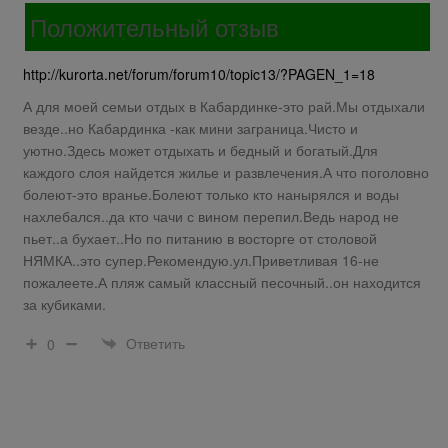
Положительный отзыв
http://kurorta.net/forum/forum10/topic13/?PAGEN_1=18
А для моей семьи отдых в Кабардинке-это рай.Мы отдыхали
везде..но Кабардинка -как мини заграница.Чисто и
уютно.Здесь может отдыхать и бедный и богатый.Для
каждого слоя найдется жилье и развлечения.А что поголовно
болеют-это вранье.Болеют только кто нанырялся и воды
нахлебался..да кто чачи с вином перепил.Ведь народ не
пьет..а бухает..Но по питанию в восторге от столовой
НЯМКА..это супер.Рекомендую.ул.Приветливая 16-не
пожалеете.А пляж самый классный песочный..он находится
за кубиками.
Ответить
0