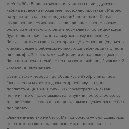
мебель 90х. Ванная грязная, из унитаза воняет, душевая
кабина в плесени и ржавчине, постоянно протекает. Матрас
на кровати явно не ортопедический, постельное белье
стиранное перестиранное- если привыкли к постельному
белью из египетского хлопка в нормальных гостинцах-здесь
будете долго привыкать к этому жесткому шершавому
белью… помимо кровати, которая ещё и скрипела (угу очень
классно семье с ребёнком ночью ,когда ребёнок спит…) есть
ещё шкаф с 2 вешалками, сейф, мини холодильник (мини-
бара нет конечно) тумба с телевизором , чайник , 2 чашки и 2
стакана, а также диван.
Сутки в таком номере нам обошлись в 6950р с питанием .
Однако если мы хотим драмтеатр ребёнку — нужно
доплатить ещё 1800 в сутки. Мы посмотрели на диван,
поняли , что он раскладывается и купили постельное белье
для ребёнка — спала она на раскладывающемся диване без
доп оплаты.
Одеял изначально не было. Мы попросили — они удивились,
что летом все спят под простынями, но принесли все же.