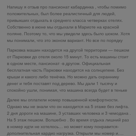
Напишу я отзыв про пансионат кабардинка , чтобы помимо
положительных, был более реалистичный для людей,
привыкших отдыхать в среднего класса четверках отелях.
Собственно в июне мы отдыхали в Мариоте на красной
поляне. Поэтому то, что мы увидели здесь было шоком. Хотя
мы понимали, что это эконом вариант. Но все по порядку
Парковка машин находится на другой территории — пешком
от Парковки до отеля около 15 минут. То есть машины стоит
в одном месте, пансионат -в другом. Официальная
бесплатная часть Парковки находится на солнцепеке. Без
крыши и какого либо тенёчка. Но можно дать охраннику
денег и тебя поставят под дерево. Мы дали 1 тысячу и
спокойно ушли, понимая, что машина всегда будет в теньке
Далее мы оплатили номер повышенной комфортности.
Однако мы не знали что он находится на 5 этаже без лифта.
2 дня дороги на машине, 3 уставших человека и 3 чемодана .
На 5 этаж пешком. Волшебно . Во время отдыха лишний раз
в номер идти не хотелось… но может кому понравится-
дополнительная кардио нагрузка. Открыли мы номер и….