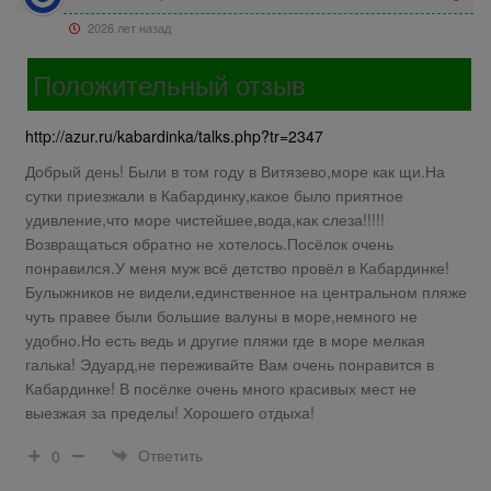
2026 лет назад
Положительный отзыв
http://azur.ru/kabardinka/talks.php?tr=2347
Добрый день! Были в том году в Витязево,море как щи.На
сутки приезжали в Кабардинку,какое было приятное
удивление,что море чистейшее,вода,как слеза!!!!!
Возвращаться обратно не хотелось.Посёлок очень
понравился.У меня муж всё детство провёл в Кабардинке!
Булыжников не видели,единственное на центральном пляже
чуть правее были большие валуны в море,немного не
удобно.Но есть ведь и другие пляжи где в море мелкая
галька! Эдуард,не переживайте Вам очень понравится в
Кабардинке! В посёлке очень много красивых мест не
выезжая за пределы! Хорошего отдыха!
Ответить
0