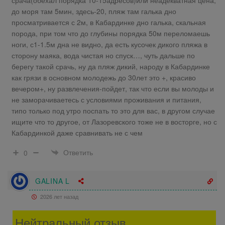
до моря там 5мин, здесь-20, пляж там галька дно
просматривается с 2м, в Кабардинке дно галька, скальная
порода, при том что до глубины порядка 50м переломаешь
ноги, с1-1.5м дна не видно, да есть кусочек дикого пляжа в
сторону маяка, вода чистая но спуск…, чуть дальше по
берегу такой срачь, ну да пляж дикий, народу в Кабардинке
как грязи в основном молодежь до 30лет это +, красиво
вечером+, ну развлечения-пойдет, так что если вы молоды и
не заморачиваетесь с условиями проживания и питания,
типо только под утро поспать то это для вас, в другом случае
ищите что то другое, от Лазоревского тоже не в восторге, но с
Кабардинкой даже сравнивать не с чем
Ответить
0
GALINA L
2026 лет назад
Нейтральный отзыв