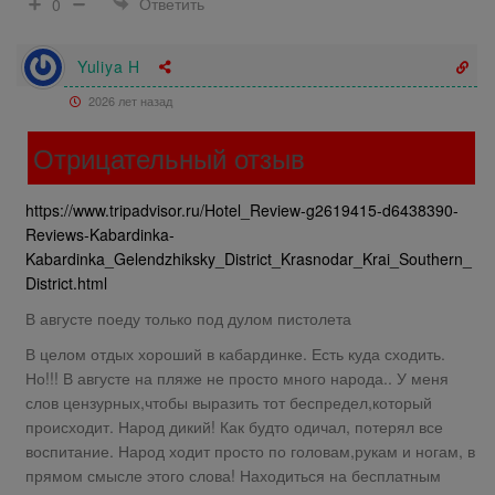
Ответить
0
Yuliya H
2026 лет назад
Отрицательный отзыв
https://www.tripadvisor.ru/Hotel_Review-g2619415-d6438390-
Reviews-Kabardinka-
Kabardinka_Gelendzhiksky_District_Krasnodar_Krai_Southern_
District.html
В августе поеду только под дулом пистолета
В целом отдых хороший в кабардинке. Есть куда сходить.
Но!!! В августе на пляже не просто много народа.. У меня
слов цензурных,чтобы выразить тот беспредел,который
происходит. Народ дикий! Как будто одичал, потерял все
воспитание. Народ ходит просто по головам,рукам и ногам, в
прямом смысле этого слова! Находиться на бесплатным