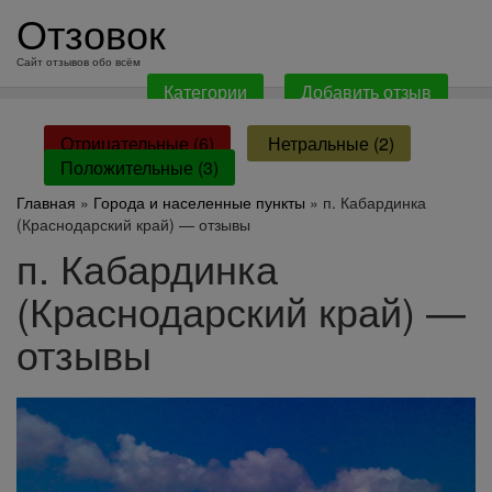
перейти
Отзовок
к
содержанию
Сайт отзывов обо всём
Категории
Добавить отзыв
Отрицательные (6)
Нетральные (2)
Положительные (3)
Главная
»
Города и населенные пункты
» п. Кабардинка
(Краснодарский край) — отзывы
п. Кабардинка
(Краснодарский край) —
отзывы