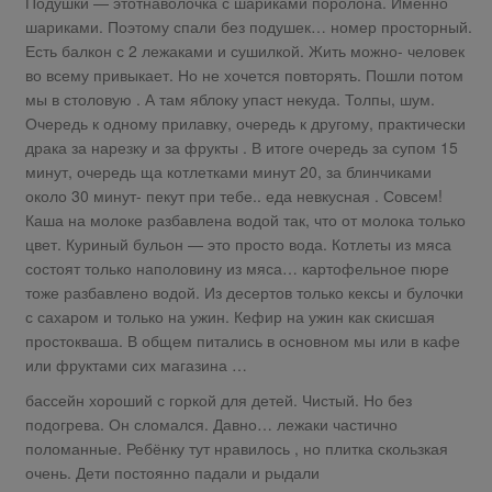
Подушки — этотнаволочка с шариками поролона. Именно
шариками. Поэтому спали без подушек… номер просторный.
Есть балкон с 2 лежаками и сушилкой. Жить можно- человек
во всему привыкает. Но не хочется повторять. Пошли потом
мы в столовую . А там яблоку упаст некуда. Толпы, шум.
Очередь к одному прилавку, очередь к другому, практически
драка за нарезку и за фрукты . В итоге очередь за супом 15
минут, очередь ща котлетками минут 20, за блинчиками
около 30 минут- пекут при тебе.. еда невкусная . Совсем!
Каша на молоке разбавлена водой так, что от молока только
цвет. Куриный бульон — это просто вода. Котлеты из мяса
состоят только наполовину из мяса… картофельное пюре
тоже разбавлено водой. Из десертов только кексы и булочки
с сахаром и только на ужин. Кефир на ужин как скисшая
простокваша. В общем питались в основном мы или в кафе
или фруктами сих магазина …
бассейн хороший с горкой для детей. Чистый. Но без
подогрева. Он сломался. Давно… лежаки частично
поломанные. Ребёнку тут нравилось , но плитка скользкая
очень. Дети постоянно падали и рыдали