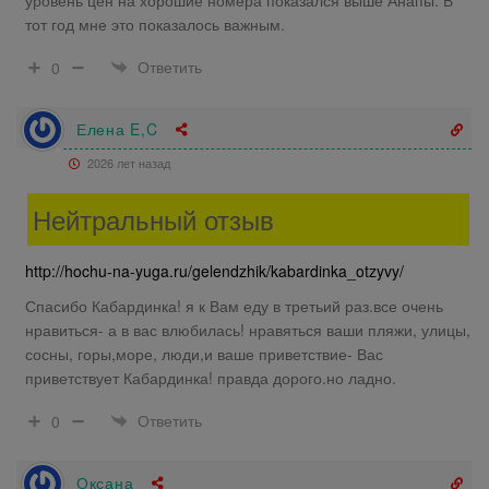
тот год мне это показалось важным.
Ответить
0
Елена E,C
2026 лет назад
Нейтральный отзыв
http://hochu-na-yuga.ru/gelendzhik/kabardinka_otzyvy/
Спасибо Кабардинка! я к Вам еду в третьий раз.все очень
нравиться- а в вас влюбилась! нравяться ваши пляжи, улицы,
сосны, горы,море, люди,и ваше приветствие- Вас
приветствует Кабардинка! правда дорого.но ладно.
Ответить
0
Оксана