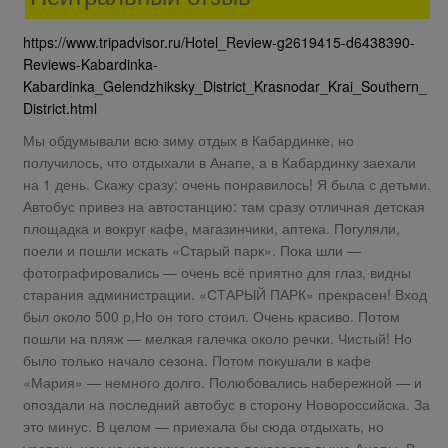
https://www.tripadvisor.ru/Hotel_Review-g2619415-d6438390-
Reviews-Kabardinka-
Kabardinka_Gelendzhiksky_District_Krasnodar_Krai_Southern_
District.html
Мы обдумывали всю зиму отдых в Кабардинке, но
получилось, что отдыхали в Анапе, а в Кабардинку заехали
на 1 день. Скажу сразу: очень понравилось! Я была с детьми.
Автобус привез на автостанцию: там сразу отличная детская
площадка и вокруг кафе, магазинчики, аптека. Погуляли,
поели и пошли искать «Старый парк». Пока шли —
фотографировались — очень всё приятно для глаз, видны
старания администрации. «СТАРЫЙ ПАРК» прекрасен! Вход
был около 500 р,Но он того стоил. Очень красиво. Потом
пошли на пляж — мелкая галечка около речки. Чистый! Но
было только начало сезона. Потом покушали в кафе
«Мария» — немного долго. Полюбовались набережной — и
опоздали на последний автобус в сторону Новороссийска. За
это минус. В целом — приехала бы сюда отдыхать, но
уровень цен на хорошие номера показался выше Анапы. В