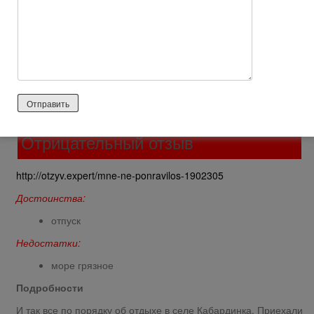
двое чемодан неуда поставить , душевой кабинки нет —
просто штора, телевизор старинный.
Ответить
0
Strandory
2026 лет назад
Отрицательный отзыв
http://otzyv.expert/mne-ne-ponravilos-1902305
Достоинства:
отпуск
Недостатки:
море грязное
Подробности
И так все по порядку об отдыхе в селе Кабардинка. Приехали