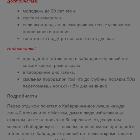
Достоинства:
молодежь до 30 лет это +
красиво вечером +
если вы молоды и не заморачиваетесь с условиями
проживания и питания
типо только под утро поспать то это для вас
Недостатки:
при одной и той же цене в Кабардинке условий нет
совсем кроме грязи и срача,
в Кабардинке дно галька,
скальная порода,при том что до глубины порядка 50м
переломаешь ноги,с1-1.5м дна не видно
Подробности
Перед отдыхом почитал о Кабардинке-все лучше некуда,
лишь 2 плохих и то с Москвы, думал люди избалованны
отдыхом, и все же поехал в Лазоревское, отдохнув там
заехал в Кабардинку и …, начнем, первое-жилье при одной и
той же цене в Кабардинке условий нет совсем кроме грязи и
срача(обехал порядка 10-15адресов)или неадекватная цена,