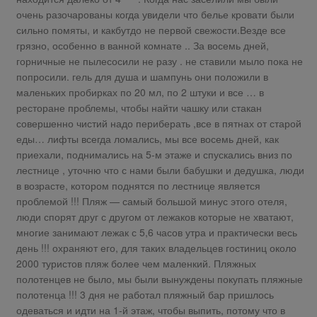
очень разочарованы когда увидели что белье кровати были
сильно помяты, и какбутдо не первой свежости.Везде все
грязно, особенно в ванной комнате .. За восемь дней,
горничные не пылесосили не разу . не ставили мыло пока не
попросили. гель для душа и шампунь они положили в
маленьких пробирках по 20 мл, по 2 штуки и все … в
ресторане проблемы, чтобы найти чашку или стакан
совершенно чистий надо периберать ,все в пятнах от старой
еды… лифты всегда ломались, мы все восемь дней, как
приехали, поднимались на 5-м этаже и спускались вниз по
лестнице , уточню что с нами были бабушки и дедушка, люди
в возрасте, котором поднятся по лестнице является
проблемой !!! Пляж — самый большой минус этого отеля,
люди спорят друг с другом от лежаков которые не хватают,
многие занимают лежак с 5,6 часов утра и практически весь
день !!! охраняют его, для таких владельцев гостиниц около
2000 туристов пляж более чем маленкий. Пляжных
полотенцев не было, мы были вынуждены покупать пляжные
полотенца !!! 3 дня не работал пляжный бар пришлось
одеваться и идти на 1-й этаж, чтобы выпить, потому что в