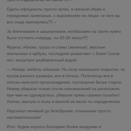
Одеты официанты просто жутко, в грязной обуви и
передниках заляпаных, с выражениях на лицах «и чего вы
все сюда приперлись?!! «
За блинчиками и шашлычками, колбасками на гриле нужно
было отстоять очереди, по 20-30 минут!!!!
Фрукты: яблоки, грушы и сливы (зеленые), вкусные
апельсины и арбузы, последние разметают с боем! Соков
нет, концетрат разбавленный водой.
— Номер: мебель обычная. На полу напольное покрытие, из
кусков разного размера, все в пятнах. Полотенца все в
пятнах неясного происхождения, постельное белье старое.
Номер убирали только после напоминаний на ресепшене,
при чем не однократных, убирали прямо скажем похабно!
Унитаз, ванную и полы в ванной не мыли по определению
Персонал ленивый до безобразия, отношение просто
наплевательское!
Итог: будем изучать Болгарию более въедливо и