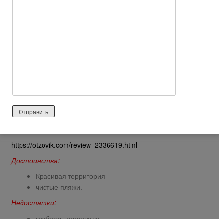
понравилось это курортное местечко. Просто в следующий
раз надо присмотреть другой отель. Друзья не советую вам
этот отель брать на заметку. Но для разнообразия можно
попробовать.
Ответить
0
iris13
2026 лет назад
Нейтральный отзыв
https://otzovik.com/review_2336619.html
Достоинства:
Красивая территория
чистые пляжи.
Недостатки:
грубость персонала