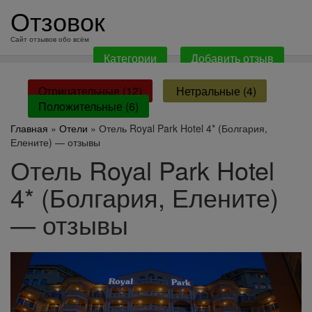
перейти
Отзовок
к
содержанию
Сайт отзывов обо всём
Категории
Добавить отзыв
Отрицательные (12)
Нетральные (4)
Положительные (6)
Главная
»
Отели
» Отель Royal Park Hotel 4* (Болгария,
Елените) — отзывы
Отель Royal Park Hotel
4* (Болгария, Елените)
— отзывы