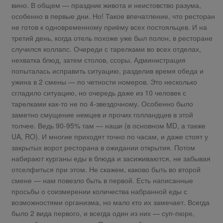
вино. В общем — праздник живота и неистовство разума,
особенно в первые дни. Но! Такое впечатление, что ресторан
не готов к одновременному приёму всех постояльцев. И на
третий день, когда отель похоже уже был полон, в ресторане
случился коллапс. Очереди с тарелками во всех отделах,
нехватка блюд, затем столов, ссоры. Администрация
попыталась исправить ситуацию, разделив время обеда и
ужина в 2 смены — по четности номеров. Это несколько
сгладило ситуацию, но очередь даже из 10 человек с
тарелками как-то не по 4-звездочному. Особенно было
заметно смущение немцев и прочих голландцев в этой
толчее. Ведь 90-95% там — наши (в основном MD, а также
UA, RO). И многие приходят точно по часам, и даже стоят у
закрытых ворот ресторана в ожидании открытия. Потом
набирают курганы еды в блюда и засиживаются, не забывая
отселфиться при этом. Не скажем, каково быть во второй
смене — нам повезло быть в первой. Есть написанные
просьбы о соизмерении количества набранной еды с
возможностями организма, но мало кто их замечает. Всегда
было 2 вида первого, и всегда один из них — суп-пюре,