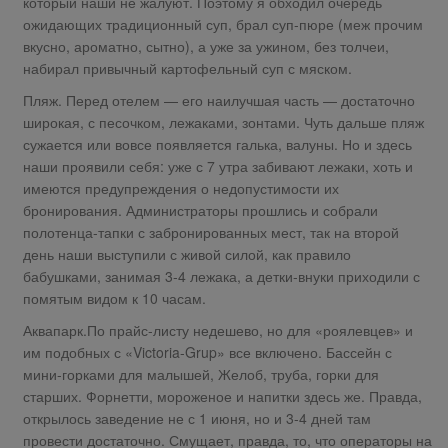
который наши не жалуют. Поэтому я обходил очередь
ожидающих традиционный суп, брал суп-пюре (меж прочим
вкусно, ароматно, сытно), а уже за ужином, без толчеи,
набирал привычный картофельный суп с мяском.
Пляж. Перед отелем — его наилучшая часть — достаточно
широкая, с песочком, лежаками, зонтами. Чуть дальше пляж
сужается или вовсе появляется галька, валуны. Но и здесь
наши проявили себя: уже с 7 утра забивают лежаки, хоть и
имеются предупреждения о недопустимости их
бронирования. Администраторы прошлись и собрали
полотенца-тапки с забронированных мест, так на второй
день наши выступили с живой силой, как правило
бабушками, занимая 3-4 лежака, а детки-внуки приходили с
помятым видом к 10 часам.
Аквапарк.По прайс-листу недешево, но для «роялевцев» и
им подобных с «Victoria-Grup» все включено. Бассейн с
мини-горками для малышей, Желоб, труба, горки для
старших. Форнетти, мороженое и напитки здесь же. Правда,
открылось заведение не с 1 июня, но и 3-4 дней там
провести достаточно. Смущает, правда, то, что операторы на