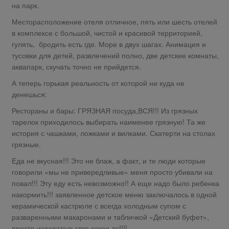
на парк.
Месторасположение отеля отличное, пять или шесть отелей
в комплексе с большой, чистой и красивой территорией,
гулять, бродить есть где. Море в двух шагах. Анимация и
тусовки для детей, развлечений полно, две детские комнаты,
аквапарк, скучать точно не прийдется.
А теперь горькая реальность от которой ни куда не
денешься:
Рестораны и бары: ГРЯЗНАЯ посуда,ВСЯ!!! Из грязных
тарелок приходилось выбирать наименее грязную! Та же
история с чашками, ложками и вилками. Скатерти на столах
грязные.
Еда не вкусная!!! Это не блаж, а факт, и те люди которые
говорили «мы не привередливые» меня просто убивали на
повал!!! Эту еду есть невозможно!! А еще надо было ребенка
накормить!!! заявленное детское меню заключалось в одной
керамической кастрюле с всегда холодным супом с
разваренными макаронами и табличкой «Детский буфет»,
просто издевательство какое-то!!!!