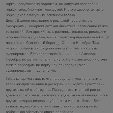
горках, следящие за порядком, не допуская завалов на
горках, спокойно курят меж детей. И это в Европе, активно
борющейся с пагубным влиянием табака.
Досуг. В холле есть панно с рекламой турагентств с
экскурсиями, вечерняя детская дискотека, расписание каких-
то занятий (болгарский язык, разминка-растяжка, рисовалки
и пр.детский досуг).Каждый час ходит маршрутный автобус (4
лева) через Солнечный берег до Старого Несебра. Там
можно пройтись по средневековым улочкам и набрать
сувенирчиков. Есть расписание free-shuttle в Аквапарк
Несебра, но мы не попали на него. Но и окрестностях отеля
можно побродить по парку или прибарахлиться
сувенирчиками — цены те же.
Уже в конце мы узнали, что на рецепции можно получить
талончик-приглашение в ресторан, или ходить в рестораны
других отелей этой группы. Правда, готовится всё равно
здесь и только развозится по соседям.Также оказалось, что в
других номерах исправно убирают и меняют белье. Все
зависит видимо от степени ответственности каждого из
работников обслуживающего персонала.