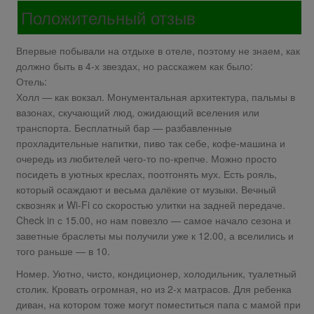
Положительный отзыв
Впервые побывали на отдыхе в отеле, поэтому не знаем, как
должно быть в 4-х звездах, но расскажем как было:
Отель:
Холл — как вокзал. Монументальная архитектура, пальмы в
вазонах, скучающий люд, ожидающий вселения или
транспорта. Бесплатный бар — разбавленные
прохладительные напитки, пиво так себе, кофе-машина и
очередь из любителей чего-то по-крепче. Можно просто
посидеть в уютных креслах, поотгонять мух. Есть рояль,
который осаждают и весьма далёкие от музыки. Вечный
сквозняк и Wi-Fi со скоростью улитки на задней передаче.
Check in с 15.00, но нам повезло — самое начало сезона и
заветные браслеты мы получили уже к 12.00, а вселились и
того раньше — в 10.
Номер. Уютно, чисто, кондиционер, холодильник, туалетный
столик. Кровать огромная, но из 2-х матрасов. Для ребенка
диван, на котором тоже могут поместиться папа с мамой при