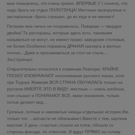
мне показалось, что очень грязно. ВПЕРВЫЕ (! ) поняла, что
надо брать на отдых ПОЛОТЕНЦА! Местные-заскорузлые и
застиранные -брать страшно, да их еще и не меняют!
Питание мне лично не понравилось. Поварам — твердая
двойка! Те рестораны, которые здесь есть, таковыми
называться не могут, не имеют право: заводские столовые,
не более.Особенно поразила ДРАНАЯ скатерть в желтых
пятнах…Даже и присаживаться за стол не стала…
Зас(т)ранцы!
Отвратительно относятся к славянам.Повторю: КРАЙНЕ
ПЛОХО! ИЗОБРАЖАЮТ непонимание русского языка, хотя
при Тодоре Живкове ВСЯ СТРАНА ОБУЧАЛАСЬ только на
русском.ИМЕЙТЕ ЭТО В ВИДУ: местные — очень злобные,
они слышат и ПОНИМАЮТ ВСЕ, вами сказанное, только
потом делают вид…
Грязные, потные и хамоватые немцы-отдельная история.Им-
только что …запчасти не облизывают.Вместе с тем, картина
маслом: 2 день «счастья»,пошли на пляж, обошли со
стороны фасада, по отмостке. И вдруг ПРЯМО на голову