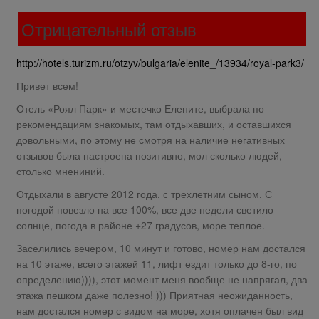
Отрицательный отзыв
http://hotels.turizm.ru/otzyv/bulgaria/elenite_/13934/royal-park3/
Привет всем!
Отель «Роял Парк» и местечко Елените, выбрала по
рекомендациям знакомых, там отдыхавших, и оставшихся
довольными, по этому не смотря на наличие негативных
отзывов была настроена позитивно, мол сколько людей,
столько мнениний.
Отдыхали в августе 2012 года, с трехлетним сыном. С
погодой повезло на все 100%, все две недели светило
солнце, погода в районе +27 градусов, море теплое.
Заселились вечером, 10 минут и готово, номер нам достался
на 10 этаже, всего этажей 11, лифт ездит только до 8-го, по
определению)))), этот момент меня вообще не напрягал, два
этажа пешком даже полезно! ))) Приятная неожиданность,
нам достался номер с видом на море, хотя оплачен был вид