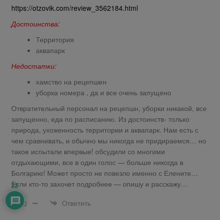
https://otzovik.com/review_3562184.html
Достоинства:
Территория
аквапарк
Недостатки:
хамство на рецепшен
уборка номера , да и все очень запущено
Отвратительный персонал на рецепшн, уборки никакой, все
запущенно, еда по расписанию. Из достоинств- только
природа, ухоженность территории и аквапарк. Нам есть с
чем сравнивать, и обычно мы никогда не придираемся… но
такое испытали впервые! обсудили со многими
отдыхающими, все в один голос — больше никогда в
Болгарию! Может просто не повезло именно с Елените…
Если кто-то захочет подробнее — опишу и расскажу…
22
Ответить
0