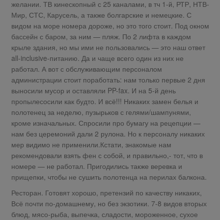
желании. ТВ кинескопный с 25 каналами, в тч 1-й, РТР, НТВ-
Мир, СТС, Карусель, а также болгарские и немецкие. С
видом на море номера дороже, но это того стоит. Под окном
бассейн с баром, за ним — пляж. По 2 лифта в каждом
крыле здания, но мы ими не пользовались — это наш ответ
all-inclusive-питанию. Да и чаще всего один из них не
работал. А вот с обслуживающим персоналом
администрации стоит поработать: нам только первые 2 дня
выносили мусор и оставляли PP-fax. И на 5-й день
пропылесосили как будто. И всё!!! Никаких замен белья и
полотенец за неделю, пузырьков с гелями/шампунями,
кроме изначальных. Спросили про бумагу на рецепции —
нам без церемоний дали 2 рулона. Но к персоналу никаких
мер видимо не применили.Кстати, знакомые нам
рекомендовали взять фен с собой, и правильно,- тот, что в
номере — не работал. Пригодились также веревка и
прищепки, чтобы не сушить полотенца на перилах балкона.
Ресторан. Готовят хорошо, претензий по качеству никаких,
Всё почти по-домашнему, но без экзотики. 7-8 видов вторых
блюд, мясо-рыба, выпечка, сладости, мороженное, сухое