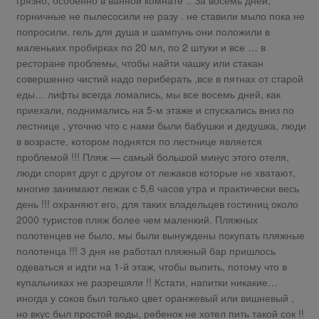
горничные не пылесосили не разу . не ставили мыло пока не
попросили. гель для душа и шампунь они положили в
маленьких пробирках по 20 мл, по 2 штуки и все … в
ресторане проблемы, чтобы найти чашку или стакан
совершенно чистий надо периберать ,все в пятнах от старой
еды… лифты всегда ломались, мы все восемь дней, как
приехали, поднимались на 5-м этаже и спускались вниз по
лестнице , уточню что с нами были бабушки и дедушка, люди
в возрасте, котором поднятся по лестнице является
проблемой !!! Пляж — самый большой минус этого отеля,
люди спорят друг с другом от лежаков которые не хватают,
многие занимают лежак с 5,6 часов утра и практически весь
день !!! охраняют его, для таких владельцев гостиниц около
2000 туристов пляж более чем маленкий. Пляжных
полотенцев не было, мы были вынуждены покупать пляжные
полотенца !!! 3 дня не работал пляжный бар пришлось
одеваться и идти на 1-й этаж, чтобы выпить, потому что в
купальниках не разрешяли !! Кстати, напитки никакие…
иногда у соков был только цвет оранжевый или вишневый ,
но вкус был простой воды, ребенок не хотел пить такой сок !!