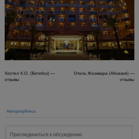
Навигация
Хостел Х.О. (Витебск) —
Отель Жоэквара (Абхазия) —
отзывы
отзывы
по
записям
Авторизуйтесь