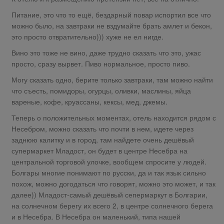
Питание, это что то ещё, бездарный повар испортил все что
можно было, на завтраки не вздумайте брать амлет и бекон,
это просто отвратительно))) хуже не ел нигде.
Вино это тоже не вино, даже трудно сказать что это, ужас
просто, сразу вырвет. Пиво нормальное, просто пиво.
Могу сказать одно, берите только завтраки, там можно найти
что съесть, помидоры, огурцы, оливки, маслины, яйца
вареные, кофе, круассаны, кексы, мед, джемы.
Теперь о положительных моментах, отель находится рядом с
Несебром, можно сказать что почти в нем, идете через
заднюю калитку и в город, там найдете очень дешёвый
супермаркет Младост, он будет в центре Несебра на
центральной торговой улочке, вообщем спросите у людей.
Болгары многие понимают по русски, да и так язык сильно
похож, можно догодаться что говорят, можно это может, и так
далее)) Младост-самый дешёвый сепермаркут в Болгарии,
на солнечном берегу их всего 2, в центре солнечного берега
и в Несебра. В Несебра он маленький, типа нашей