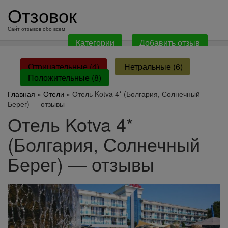
перейти
Отзовок
к
содержанию
Сайт отзывов обо всём
Категории
Добавить отзыв
Отрицательные (4)
Нетральные (6)
Положительные (8)
Главная
»
Отели
» Отель Kotva 4* (Болгария, Солнечный
Берег) — отзывы
Отель Kotva 4*
(Болгария, Солнечный
Берег) — отзывы