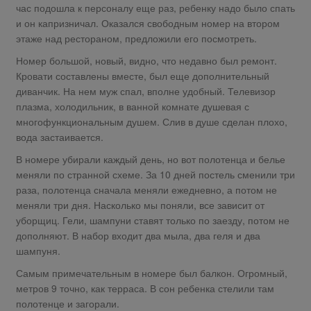
час подошла к персоналу еще раз, ребенку надо было спать
и он капризничал. Оказался свободным номер на втором
этаже над рестораном, предложили его посмотреть.
Номер большой, новый, видно, что недавно был ремонт.
Кровати составлены вместе, был еще дополнительный
диванчик. На нем муж спал, вполне удобный. Телевизор
плазма, холодильник, в ванной комнате душевая с
многофункциональным душем. Слив в душе сделан плохо,
вода застаивается.
В номере убирали каждый день, но вот полотенца и белье
меняли по странной схеме. За 10 дней постель сменили три
раза, полотенца сначала меняли ежедневно, а потом не
меняли три дня. Насколько мы поняли, все зависит от
уборщиц. Гели, шампуни ставят только по заезду, потом не
дополняют. В набор входит два мыла, два геля и два
шампуня.
Самым примечательным в номере был балкон. Огромный,
метров 9 точно, как терраса. В сон ребенка стелили там
полотенце и загорали.