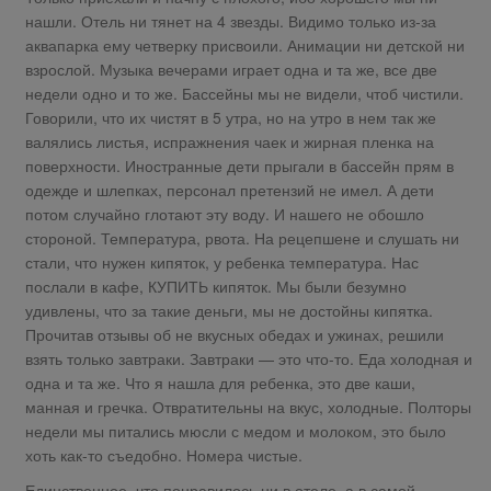
нашли. Отель ни тянет на 4 звезды. Видимо только из-за
аквапарка ему четверку присвоили. Анимации ни детской ни
взрослой. Музыка вечерами играет одна и та же, все две
недели одно и то же. Бассейны мы не видели, чтоб чистили.
Говорили, что их чистят в 5 утра, но на утро в нем так же
валялись листья, испражнения чаек и жирная пленка на
поверхности. Иностранные дети прыгали в бассейн прям в
одежде и шлепках, персонал претензий не имел. А дети
потом случайно глотают эту воду. И нашего не обошло
стороной. Температура, рвота. На рецепшене и слушать ни
стали, что нужен кипяток, у ребенка температура. Нас
послали в кафе, КУПИТЬ кипяток. Мы были безумно
удивлены, что за такие деньги, мы не достойны кипятка.
Прочитав отзывы об не вкусных обедах и ужинах, решили
взять только завтраки. Завтраки — это что-то. Еда холодная и
одна и та же. Что я нашла для ребенка, это две каши,
манная и гречка. Отвратительны на вкус, холодные. Полторы
недели мы питались мюсли с медом и молоком, это было
хоть как-то съедобно. Номера чистые.
Единственное, что понравилось ни в отеле, а в самой