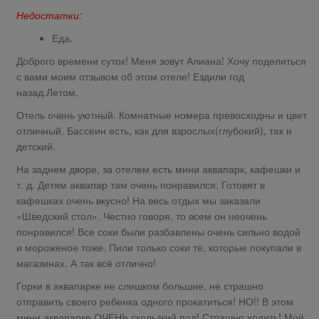
Недостатки:
Еда.
Доброго времени суток! Меня зовут Алиана! Хочу поделиться
с вами моим отзывом об этом отеле! Ездили год
назад.Летом.
Отель очень уютный. Комнатные номера превосходны и цвет
отличный. Бассеин есть, как для взрослых(глубокий), так и
детский.
На заднем дворе, за отелем есть мини аквапарк, кафешки и
т. д. Детям аквапар там очень понравился. Готовят в
кафешках очень вкусно! На весь отдых мы заказали
«Шведский стол». Честно говоря, то всем он неочень
понравился! Все соки были разбавлены очень сильно водой
и мороженое тоже. Пили только соки те, которые покупали в
магазинах. А так всё отлично!
Горки в аквапарке не слишком большие, не страшно
отправить своего ребенка одного прокатиться! НО!! В этом
мини аквапарке ОЧЕНЬ скользкий пол! Страшно ходить! Мой