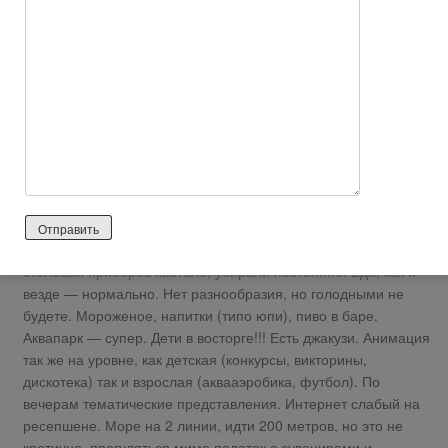
2026 лет назад
Положительный отзыв
https://tophotels.ru/viewrate/?id=1700944
Отдыхала с детьми в июне 2016 года, посоветовала
подружке — она с семьёй была в 2017 году. Номера
просторные, мебель сравнительно новая!!! Уборка номера
отличная, всегда пополняли моющими принадлежностями
(шампунь, гель-душ, туалетная бумага). Бассейны чистились
регулярно с утра. Ресторан чистый, просторный. Посуды и
столовых приборов хватало, убирали постоянно. Еда, как и
везде — нормально. Нет разнообразия, но голодными не
будете. Мороженое, напитки (типо юпи), пиво в баре.
Аквапарк — супер. Дети в восторге!!! Есть джакузи. Анимация
так же на уровне, как детская (конкурсы, викторины,
дискотека) так и взрослая (аквааэробика, футбол). По
вечерам тематические представления. Интернет слабый на
ресепшене. Море на 2 линии, идти 200 метров, но это не
кретично, прогуляться мимо палаток с сувенирами и