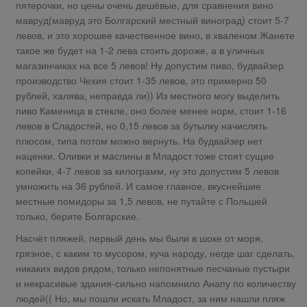
пятерочки, но цены очень дешёвые, для сравнения вино
мавруд(мавруд это Болгарский местный виноград) стоит 5-7
левов, и это хорошее качественное вино, в хваленом Жанете
такое же будет на 1-2 лева стоить дороже, а в уличных
магазинчиках на все 5 левов! Ну допустим пиво, будвайзер
производство Чехия стоит 1-35 левов, это примерно 50
рублей, халява, неправда ли)) Из местного могу выделить
пиво Каменица в стекле, оно более менее норм, стоит 1-16
левов в Сладостей, но 0,15 левов за бутылку начислять
плюсом, типа потом можно вернуть. На будвайзер нет
наценки. Оливки и маслины в Младост тоже стоят сущие
копейки, 4-7 левов за килограмм, ну это допустим 5 левов
умножить на 36 рублей. И самое главное, вкуснейшие
местные помидоры за 1,5 левов, не путайте с Польшей
только, берите Болгарские.
Насчёт пляжей, первый день мы были в шоке от моря,
грязное, с каким то мусором, куча народу, негде шаг сделать,
никаких видов рядом, только непонятные песчаные пустыри
и некрасивые здания-сильно напомнило Анапу по количеству
людей(( Но, мы пошли искать Младост, за ним нашли пляж