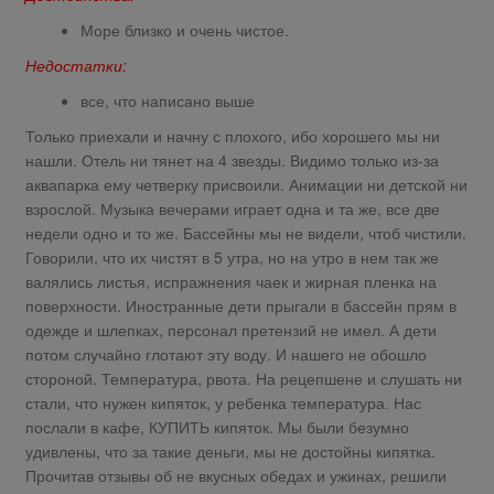
Море близко и очень чистое.
Недостатки:
все, что написано выше
Только приехали и начну с плохого, ибо хорошего мы ни
нашли. Отель ни тянет на 4 звезды. Видимо только из-за
аквапарка ему четверку присвоили. Анимации ни детской ни
взрослой. Музыка вечерами играет одна и та же, все две
недели одно и то же. Бассейны мы не видели, чтоб чистили.
Говорили, что их чистят в 5 утра, но на утро в нем так же
валялись листья, испражнения чаек и жирная пленка на
поверхности. Иностранные дети прыгали в бассейн прям в
одежде и шлепках, персонал претензий не имел. А дети
потом случайно глотают эту воду. И нашего не обошло
стороной. Температура, рвота. На рецепшене и слушать ни
стали, что нужен кипяток, у ребенка температура. Нас
послали в кафе, КУПИТЬ кипяток. Мы были безумно
удивлены, что за такие деньги, мы не достойны кипятка.
Прочитав отзывы об не вкусных обедах и ужинах, решили