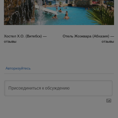
Навигация
Хостел Х.О. (Витебск) —
Отель Жоэквара (Абхазия) —
отзывы
отзывы
по
записям
Авторизуйтесь