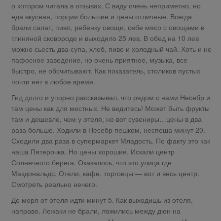
о котором читала в отзывах. С виду очень неприметно, но
еда вкусная, порции большие и цены отличные. Всегда
брали салат, пиво, ребенку овощи, себе мясо с овощами в
глиняной сковороде и выходило 25 лев. В обед на 10 лев
можно сьесть два супа, хлеб, пиво и холодный чай. Хоть и не
пафосное заведение, но очень приятное, музыка, все
быстро, не обсчитывают. Как показатель, столиков пустых
почти нет в любое время.
Гид долго и упорно рассказывал, что рядом с нами Несебр и
там цены как для местных. Не ведитесь! Может быть фрукты
там и дешевле, чем у отеля, но вот сувениры…цены в два
раза больше. Ходили в Несебр пешком, неспеша минут 20.
Сходили два раза в супермаркет Младость. По факту это как
наша Пятерочка. Но цены хорошие. Искали центр
Солнечного берега. Оказалось, что это улица где
Макдональдс. Отели, кафе, торговцы — вот и весь центр.
Смотреть реально нечего.
До моря от отеля идти минут 5. Как выходишь из отеля,
направо. Лежаки не брали, ложились между дюн на