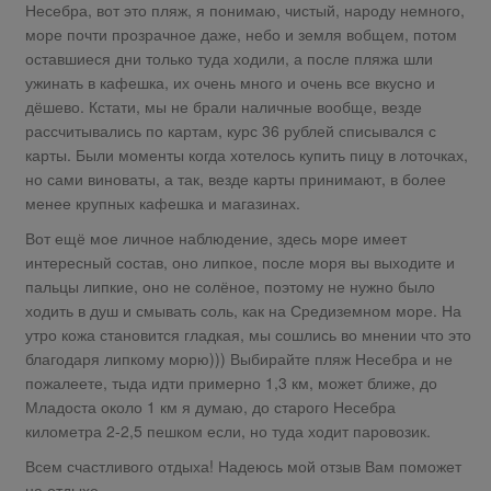
Несебра, вот это пляж, я понимаю, чистый, народу немного,
море почти прозрачное даже, небо и земля вобщем, потом
оставшиеся дни только туда ходили, а после пляжа шли
ужинать в кафешка, их очень много и очень все вкусно и
дёшево. Кстати, мы не брали наличные вообще, везде
рассчитывались по картам, курс 36 рублей списывался с
карты. Были моменты когда хотелось купить пицу в лоточках,
но сами виноваты, а так, везде карты принимают, в более
менее крупных кафешка и магазинах.
Вот ещё мое личное наблюдение, здесь море имеет
интересный состав, оно липкое, после моря вы выходите и
пальцы липкие, оно не солёное, поэтому не нужно было
ходить в душ и смывать соль, как на Средиземном море. На
утро кожа становится гладкая, мы сошлись во мнении что это
благодаря липкому морю))) Выбирайте пляж Несебра и не
пожалеете, тыда идти примерно 1,3 км, может ближе, до
Младоста около 1 км я думаю, до старого Несебра
километра 2-2,5 пешком если, но туда ходит паровозик.
Всем счастливого отдыха! Надеюсь мой отзыв Вам поможет
на отдыхе.