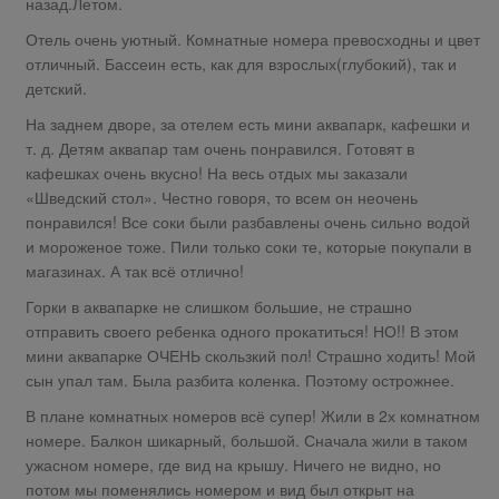
назад.Летом.
Отель очень уютный. Комнатные номера превосходны и цвет
отличный. Бассеин есть, как для взрослых(глубокий), так и
детский.
На заднем дворе, за отелем есть мини аквапарк, кафешки и
т. д. Детям аквапар там очень понравился. Готовят в
кафешках очень вкусно! На весь отдых мы заказали
«Шведский стол». Честно говоря, то всем он неочень
понравился! Все соки были разбавлены очень сильно водой
и мороженое тоже. Пили только соки те, которые покупали в
магазинах. А так всё отлично!
Горки в аквапарке не слишком большие, не страшно
отправить своего ребенка одного прокатиться! НО!! В этом
мини аквапарке ОЧЕНЬ скользкий пол! Страшно ходить! Мой
сын упал там. Была разбита коленка. Поэтому острожнее.
В плане комнатных номеров всё супер! Жили в 2х комнатном
номере. Балкон шикарный, большой. Сначала жили в таком
ужасном номере, где вид на крышу. Ничего не видно, но
потом мы поменялись номером и вид был открыт на