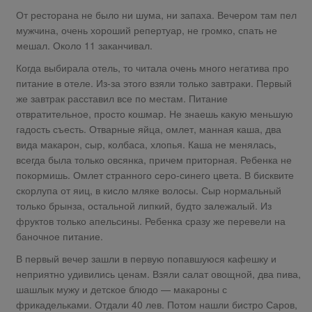
От ресторана не было ни шума, ни запаха. Вечером там пел
мужчина, очень хороший репертуар, не громко, спать не
мешал. Около 11 заканчивал.
Когда выбирала отель, то читала очень много негатива про
питание в отеле. Из-за этого взяли только завтраки. Первый
же завтрак расставил все по местам. Питание
отвратительное, просто кошмар. Не знаешь какую меньшую
гадость съесть. Отварные яйца, омлет, манная каша, два
вида макарон, сыр, колбаса, хлопья. Каша не менялась,
всегда была только овсянка, причем приторная. Ребенка не
покормишь. Омлет странного серо-синего цвета. В бисквите
скорлупа от яиц, в кисло мляке волосы. Сыр нормальный
только брынза, остальной липкий, будто залежалый. Из
фруктов только апельсины. Ребенка сразу же перевели на
баночное питание.
В первый вечер зашли в первую попавшуюся кафешку и
неприятно удивились ценам. Взяли салат овощной, два пива,
шашлык мужу и детское блюдо — макароны с
фрикадельками. Отдали 40 лев. Потом нашли бистро Саров,