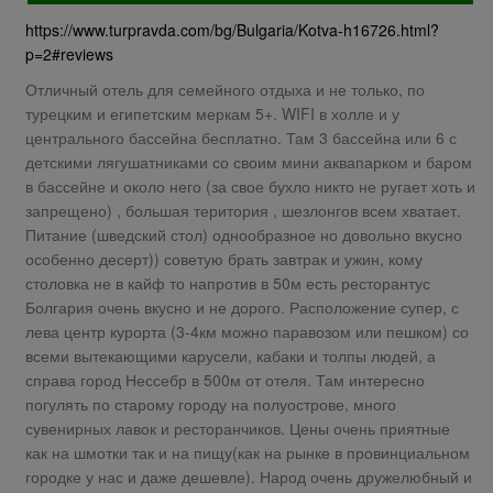
https://www.turpravda.com/bg/Bulgaria/Kotva-h16726.html?
p=2#reviews
Отличный отель для семейного отдыха и не только, по
турецким и египетским меркам 5+. WIFI в холле и у
центрального бассейна бесплатно. Там 3 бассейна или 6 с
детскими лягушатниками со своим мини аквапарком и баром
в бассейне и около него (за свое бухло никто не ругает хоть и
запрещено) , большая територия , шезлонгов всем хватает.
Питание (шведский стол) однообразное но довольно вкусно
особенно десерт)) советую брать завтрак и ужин, кому
столовка не в кайф то напротив в 50м есть ресторантус
Болгария очень вкусно и не дорого. Расположение супер, с
лева центр курорта (3-4км можно паравозом или пешком) со
всеми вытекающими карусели, кабаки и толпы людей, а
справа город Нессебр в 500м от отеля. Там интересно
погулять по старому городу на полуострове, много
сувенирных лавок и ресторанчиков. Цены очень приятные
как на шмотки так и на пищу(как на рынке в провинциальном
городке у нас и даже дешевле). Народ очень дружелюбный и