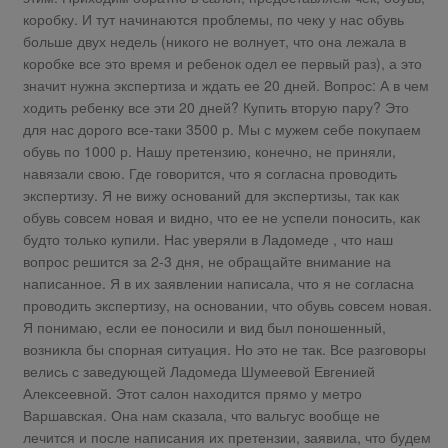
коробку. И тут начинаются проблемы, по чеку у нас обувь
больше двух недель (никого не волнует, что она лежала в
коробке все это время и ребенок одел ее первый раз), а это
значит нужна экспертиза и ждать ее 20 дней. Вопрос: А в чем
ходить ребенку все эти 20 дней? Купить вторую пару? Это
для нас дорого все-таки 3500 р. Мы с мужем себе покупаем
обувь по 1000 р. Нашу претензию, конечно, не приняли,
навязали свою. Где говорится, что я согласна проводить
экспертизу. Я не вижу оснований для экспертизы, так как
обувь совсем новая и видно, что ее не успели поносить, как
будто только купили. Нас уверяли в Ладомеде , что наш
вопрос решится за 2-3 дня, не обращайте внимание на
написанное. Я в их заявлении написала, что я не согласна
проводить экспертизу, на основании, что обувь совсем новая.
Я понимаю, если ее поносили и вид был поношенный,
возникла бы спорная ситуация. Но это не так. Все разговоры
велись с заведующей Ладомеда Шумеевой Евгенией
Алексеевной. Этот салон находится прямо у метро
Варшавская. Она нам сказала, что вальгус вообще не
лечится и после написания их претензии, заявила, что будем