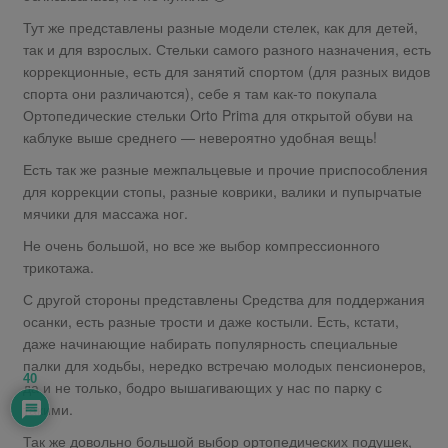
Тут же представлены разные модели стелек, как для детей,
так и для взрослых. Стельки самого разного назначения, есть
коррекционные, есть для занятий спортом (для разных видов
спорта они различаются), себе я там как-то покупала
Ортопедические стельки Orto Prima для открытой обуви на
каблуке выше среднего — невероятно удобная вещь!
Есть так же разные межпальцевые и прочие приспособления
для коррекции стопы, разные коврики, валики и пупырчатые
мячики для массажа ног.
Не очень большой, но все же выбор компрессионного
трикотажа.
С другой стороны представлены Средства для поддержания
осанки, есть разные трости и даже костыли. Есть, кстати,
даже начинающие набирать популярность специальные
палки для ходьбы, нередко встречаю молодых пенсионеров,
40
да и не только, бодро вышагивающих у нас по парку с
такими.
Так же довольно большой выбор ортопедических подушек,