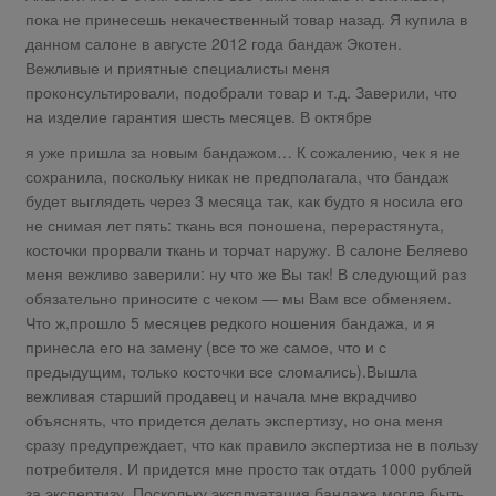
пока не принесешь некачественный товар назад. Я купила в
данном салоне в августе 2012 года бандаж Экотен.
Вежливые и приятные специалисты меня
проконсультировали, подобрали товар и т.д. Заверили, что
на изделие гарантия шесть месяцев. В октябре
я уже пришла за новым бандажом… К сожалению, чек я не
сохранила, поскольку никак не предполагала, что бандаж
будет выглядеть через 3 месяца так, как будто я носила его
не снимая лет пять: ткань вся поношена, перерастянута,
косточки прорвали ткань и торчат наружу. В салоне Беляево
меня вежливо заверили: ну что же Вы так! В следующий раз
обязательно приносите с чеком — мы Вам все обменяем.
Что ж,прошло 5 месяцев редкого ношения бандажа, и я
принесла его на замену (все то же самое, что и с
предыдущим, только косточки все сломались).Вышла
вежливая старший продавец и начала мне вкрадчиво
объяснять, что придется делать экспертизу, но она меня
сразу предупреждает, что как правило экспертиза не в пользу
потребителя. И придется мне просто так отдать 1000 рублей
за экспертизу. Поскольку эксплуатация бандажа могла быть