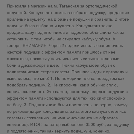
Приехала в магазин на м. Таганская за ортопедической
подушкой. Консультант помогла выбрать подушку, предложив
прилечь на кушетку, на 2 разные подушки и сравнить. В итоге
подушка была выбрана и куплена. Консультант также
продала пару подпяточников и подробно объяснила как их
установить, с тем, чтобы не стирался каблук у обуви. А
теперь, ВНИМАНИЕ! Через 2 недели использования очень
жесткой подушки с эффектом памяти пришлось от нее
отказаться, поскольку начались очень сильные головные
боли и дискомфорт в шее. Низкий каблук моей обуви с
подпятачниками стерся совсем. Пришлось идти к ортопеду и
выяснилось, что мне: 1. Не померили плечо, перед тем как
подобрать подушку. 2. Не спросили, как я обычно сплю,
ворочаюсь или нет. Это важно, поскольку твердые подушки с
эффектом памяти используются для тех, кто спит спокойно
на боку. 3. Подпяточники были поставлены не верно, замечу,
по рекомендации консультанта из-за этого каблуки стерлись
совсем (к сожалению, на имя консультанта не обратила
внимание). ИТОГ: на ветер выброшено 3500 руб., за подушку
и подпяточники, так как вернуть подушку и, конечно,