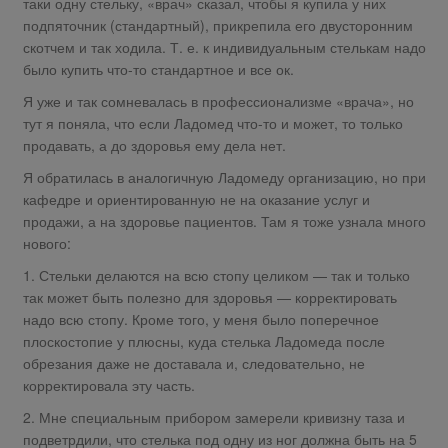
таки одну стельку, «врач» сказал, чтобы я купила у них
подпяточник (стандартный), прикрепила его двусторонним
скотчем и так ходила. Т. е. к индивидуальным стелькам надо
было купить что-то стандартное и все ок.
Я уже и так сомневалась в профессионализме «врача», но
тут я поняла, что если Ладомед что-то и может, то только
продавать, а до здоровья ему дела нет.
Я обратилась в аналогичную Ладомеду организацию, но при
кафедре и ориентированную не на оказание услуг и
продажи, а на здоровье пациентов. Там я тоже узнала много
нового:
1. Стельки делаются на всю стопу целиком — так и только
так может быть полезно для здоровья — корректировать
надо всю стопу. Кроме того, у меня было поперечное
плоскостопие у плюсны, куда стелька Ладомеда после
обрезания даже не доставала и, следовательно, не
корректировала эту часть.
2. Мне специальным прибором замерели кривизну таза и
подветрдили, что стелька под одну из ног должна быть на 5