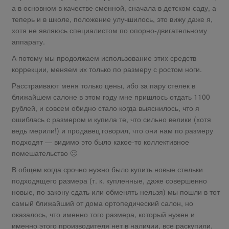
а в основном в качестве сменной, сначала в детском саду, а
теперь и в школе, положение улучшилось, это вижу даже я,
хотя не являюсь специалистом по опорно-двигательному
аппарату.
А потому мы продолжаем использование этих средств
коррекции, меняем их только по размеру с ростом ноги.
Расстраивают меня только цены, ибо за пару стелек в
ближайшем салоне в этом году мне пришлось отдать 1100
рублей, и совсем обидно стало когда выяснилось, что я
ошиблась с размером и купила те, что сильно велики (хотя
ведь мерили!) и продавец говорил, что они нам по размеру
подходят — видимо это было какое-то коллективное
помешательство 🙁
В общем когда срочно нужно было купить новые стельки
подходящего размера (т. к. купленные, даже совершенно
новые, по закону сдать или обменять нельзя) мы пошли в тот
самый ближайший от дома ортопедический салон, но
оказалось, что именно того размера, который нужен и
именно этого производителя нет в наличии, все раскупили.