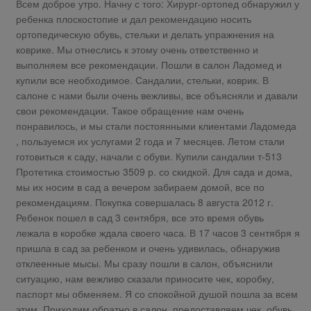
Всем доброе утро. Начну с того: Хирург-ортопед обнаружил у
ребенка плоскостопие и дал рекомендацию носить
ортопедическую обувь, стельки и делать упражнения на
коврике. Мы отнеслись к этому очень ответственно и
выполняем все рекомендации. Пошли в салон Ладомед и
купили все необходимое. Сандалии, стельки, коврик. В
салоне с нами были очень вежливы, все объясняли и давали
свои рекомендации. Такое обращение нам очень
понравилось, и мы стали постоянными клиентами Ладомеда
, пользуемся их услугами 2 года и 7 месяцев. Летом стали
готовиться к саду, начали с обуви. Купили сандалии т-513
Протетика стоимостью 3509 р. со скидкой. Для сада и дома,
мы их носим в сад а вечером забираем домой, все по
рекомендациям. Покупка совершалась 8 августа 2012 г.
Ребенок пошел в сад 3 сентября, все это время обувь
лежала в коробке ждала своего часа. В 17 часов 3 сентября я
пришла в сад за ребенком и очень удивилась, обнаружив
отклеенные мысы. Мы сразу пошли в салон, объяснили
ситуацию, нам вежливо сказали приносите чек, коробку,
паспорт мы обменяем. Я со спокойной душой пошла за всем
этим. Приходим обратно в салон, предоставляем чек, обувь,