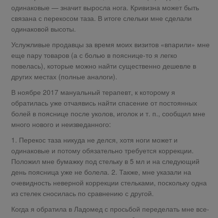
одинаковые — значит выросла нога. Кривизна может быть
связана с перекосом таза. В итоге слельки мне сделали
одинаковой высоты.
Услужливые продавцы за время моих визитов «впарили» мне
еще пару товаров (а с болью в пояснице-то я легко
повелась), которые можно найти существенно дешевле в
других местах (полные аналоги).
В ноябре 2017 мануальный терапевт, к которому я
обратилась уже отчаявись найти спасение от постоянных
болей в пояснице после уколов, иголок и т. п., сообщил мне
много нового и неизведанного:
1. Перекос таза никуда не делся, хотя ноги может и
одинаковые и потому обязательно требуется коррекции.
Положил мне бумажку под стельку в 5 мл и на следующий
день поясница уже не болела. 2. Также, мне указали на
очевидность неверной коррекции стельками, поскольку одна
из стелек сносилась по сравнению с другой.
Когда я обратила в Ладомед с просьбой переделать мне все-