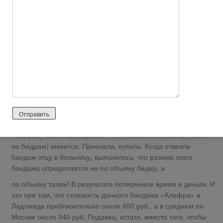
Татьяна П
2026 лет назад
Отрицательный отзыв
https://otzyvov.net/otzyv-tovary/609-ladomed-set-
ortopedicheskih-salonov.html
Продали товар большего размера20.05.2013 обратилась в
салон на Парке культуры за бандажом. Предварительно по
телефону мне подтвердили, что нужный мне размер (100 см
по бедрам) имеется. Приехала, купила. Когда отвезла
бандаж отцу в больницу, выяснилось, что размер этого
бандажа определяется не по объему бедер, а
по объему талии! В результате потерянное время и деньги. И
это при том, что стоимость данного бандажа «Алефра» в
Ладомеде приблизительно около 650 руб., а в среднем по
Москве около 340 руб. Подавец, кстати, вместо того, чтобы