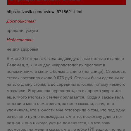
https://otzovik.com/review_5718621.html
Достоинства:
продажи, услуги
Недостатки:
не для здоровья
В мае 2017 года заказала индивидуальные стельки в салоне
Ладомед, т. к. мне дал невропотолог их проспект в
поликлиннике в связи с болью в спине (пояснице). Стоимость
стелек составила около 9 976 руб. Стельки были сделаны не
на всю длину стопы, а до середины плюсны, потому немного
мозолили. Я принесла переделать, но их просто укоротили
еще. Фото итоговых стелек прилагается. Когда я заказывала
стельки и меня осматривал, как мне сказали, врач, то я
упомняула, что в юности мне готоворили о том, что под одну
из ног мне нужно подкладывать что-то, поскольку длина ног
разная и она никогда уже не поменяется, на что врач
посмотрел на меня и сказал, что по юбке (?!) видно, что ноги