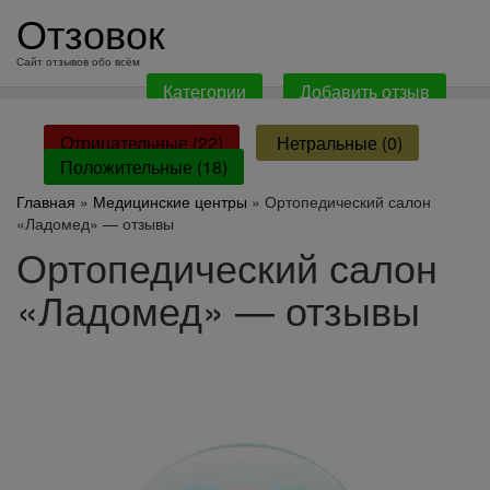
перейти
Отзовок
к
содержанию
Сайт отзывов обо всём
Категории
Добавить отзыв
Отрицательные (22)
Нетральные (0)
Положительные (18)
Главная
»
Медицинские центры
» Ортопедический салон
«Ладомед» — отзывы
Ортопедический салон
«Ладомед» — отзывы