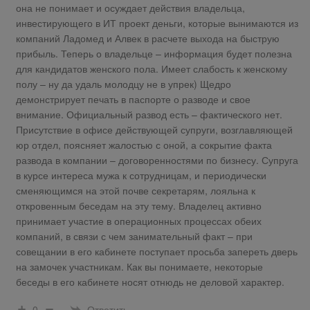
она не понимает и осуждает действия владельца,
инвестирующего в ИТ проект деньги, которые вынимаются из
компаний Ладомед и Алвек в расчете выхода на быструю
прибыль. Теперь о владельце – информация будет полезна
для кандидатов женского пола. Имеет слабость к женскому
полу – ну да удаль молодцу не в упрек) Щедро
демонстрирует печать в паспорте о разводе и свое
внимание. Официальный развод есть – фактического нет.
Присутствие в офисе действующей супруги, возглавляющей
юр отдел, поясняет жалостью с оной, а сокрытие факта
развода в компании – договоренностями по бизнесу. Супруга
в курсе интереса мужа к сотрудницам, и периодически
сменяющимся на этой почве секретарям, лояльна к
откровенным беседам на эту тему. Владелец активно
принимает участие в операционных процессах обеих
компаний, в связи с чем занимательный факт – при
совещании в его кабинете поступает просьба запереть дверь
на замочек участникам. Как вы понимаете, некоторые
беседы в его кабинете носят отнюдь не деловой характер.
Ответить
0