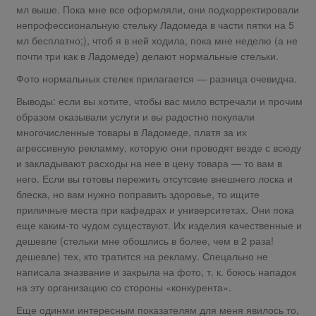
мл выше. Пока мне все оформляли, они подкорректировали
непрофессиональную стельку Ладомеда в части пятки на 5
мл бесплатно;), чтоб я в ней ходила, пока мне неделю (а не
почти три как в Ладомеде) делают нормальные стельки.
Фото нормальных стелек прилагается — разница очевидна.
Выводы: если вы хотите, чтобы вас мило встречали и прочим
образом оказывали услуги и вы радостно покупали
многочисленные товары в Ладомеде, платя за их
агрессивную рекламму, которую они проводят везде с всюду
и закладывают расходы на нее в цену товара — то вам в
него. Если вы готовы пережить отсутсвие внешнего лоска и
блеска, но вам нужно поправить здоровье, то ищите
приличные места при кафедрах и университетах. Они пока
еще каким-то чудом существуют. Их изделия качественные и
дешевле (стельки мне обошлись в более, чем в 2 раза!
дешевле) тех, кто тратится на рекламу. Спецально не
написала зназвание и закрыла на фото, т. к. боюсь нападок
на эту организацию со стороны «конкурента».
Еще одинми интересным показателям для меня явилось то,