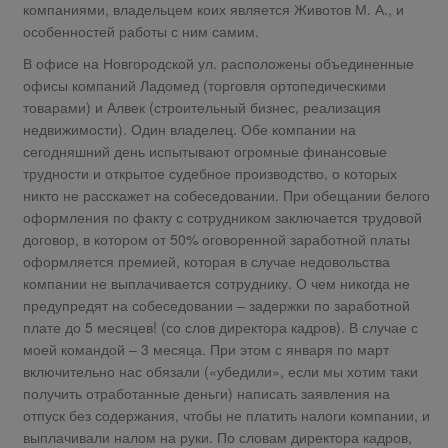
компаниями, владельцем коих является Животов М. А., и
особенностей работы с ним самим.
В офисе на Новгородской ул. расположены объединенные
офисы компаний Ладомед (торговля ортопедическими
товарами) и Алвек (строительный бизнес, реализация
недвижимости). Один владелец. Обе компании на
сегодняшний день испытывают огромные финансовые
трудности и открытое судебное производство, о которых
никто не расскажет на собеседовании. При обещании белого
оформления по факту с сотрудником заключается трудовой
договор, в котором от 50% оговоренной заработной платы
оформляется премией, которая в случае недовольства
компании не выплачивается сотруднику. О чем никогда не
предупредят на собеседовании – задержки по заработной
плате до 5 месяцев! (со слов директора кадров). В случае с
моей командой – 3 месяца. При этом с января по март
включительно нас обязали («убедили», если мы хотим таки
получить отработанные деньги) написать заявления на
отпуск без содержания, чтобы не платить налоги компании, и
выплачивали налом на руки. По словам директора кадров,