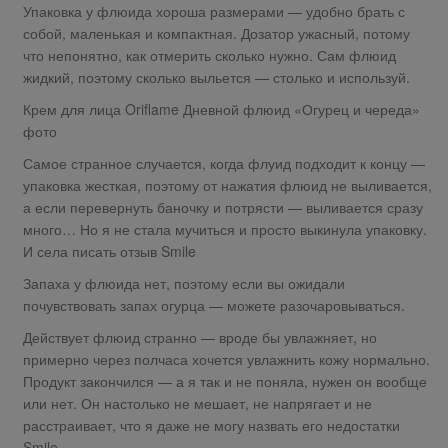
Упаковка у флюида хороша размерами — удобно брать с
собой, маленькая и компактная. Дозатор ужасный, потому
что непонятно, как отмерить сколько нужно. Сам флюид
жидкий, поэтому сколько выльется — столько и используй.
Крем для лица Oriflame Дневной флюид «Огурец и череда»
фото
Самое странное случается, когда флуид подходит к концу —
упаковка жесткая, поэтому от нажатия флюид не выливается,
а если перевернуть баночку и потрясти — выливается сразу
много… Но я не стала мучиться и просто выкинула упаковку.
И села писать отзыв Smile
Запаха у флюида нет, поэтому если вы ожидали
почувствовать запах огурца — можете разочаровываться.
Действует флюид странно — вроде бы увлажняет, но
примерно через полчаса хочется увлажнить кожу нормально.
Продукт закончился — а я так и не поняла, нужен он вообще
или нет. Он настолько не мешает, не напрягает и не
расстраивает, что я даже не могу назвать его недостатки
Smile