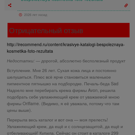
2026 лет назад
Отрицательный отзыв
http://irecommend.ru/content/krasivye-katalogi-bespoleznaya-
kosmetika-foto-rezultata
Недостатки:
— дорогой, абсолютно бесполезный продукт
Вступление. Мне 26 лет. Сухая кожа лица и постоянно
шелушиться. Плюс всё ярче становиться маленькое
пигментное пятнышко на подбородке. Печаль-беда Sad
Надоело мне перебирать крема фирмы Avon, решила
подобрать себе увлажняющий крем от уважаемой мною
фирмы Oriflame. (Видимо, я её уважала, потому что там
цены выше).
Перерыла весь каталог и вот она — моя прелесть!
Увлажняющий крем, да ещё и с солнцезащитой, да ещё и
отбеливающий! Купила. Сейчас он стоит в каталоге 299