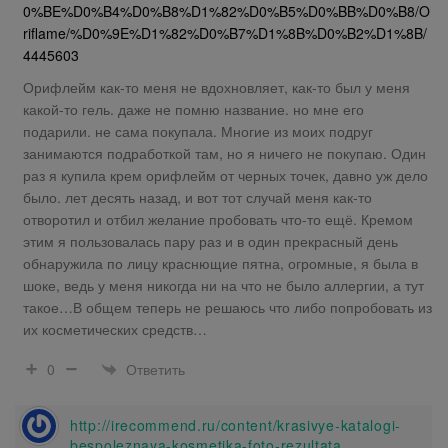
0%BE%D0%B4%D0%B8%D1%82%D0%B5%D0%BB%D0%B8/O
riflame/%D0%9E%D1%82%D0%B7%D1%8B%D0%B2%D1%8B/
4445603
Орифлейм как-то меня не вдохновляет, как-то был у меня
какой-то гель. даже не помню название. но мне его
подарили. не сама покупала. Многие из моих подруг
занимаются подработкой там, но я ничего не покупаю. Один
раз я купила крем орифлейм от черных точек, давно уж дело
было. лет десять назад, и вот тот случай меня как-то
отворотил и отбил желание пробовать что-то ещё. Кремом
этим я пользовалась пару раз и в один прекрасный день
обнаружила по лицу краснющие пятна, огромные, я была в
шоке, ведь у меня никогда ни на что не было аллергии, а тут
такое…В общем теперь не решаюсь что либо попробовать из
их косметических средств…
Ответить
0
http://irecommend.ru/content/krasivye-katalogi-
bespoleznaya-kosmetika-foto-rezultata