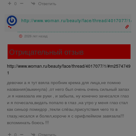
Ответить
0
http://www.woman.ru/beauty/face/thread/4017077/1
2026 лет назад
Отрицательный отзыв
http://www.woman.ru/beauty/face/thread/4017077/1/#m2574749
1
девочки а я тут взяла пробник крема для лица,не помню
названия(выкинула) ,от него был очень очень сильный запах
,и я намазала им руки , и забыла, ну конечно зачесался глаз
и я почесала,видать попало в глаз ,на утро у меня глаз стал
как синьор помидор ,текли слёзы,присутствия чего то в
глазу,чесался и болел,короче я с орифлеймом завязала!!!
вспоминать боюсь !!!
Ответить
0