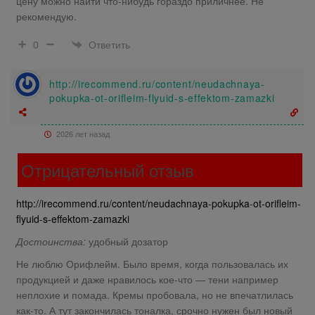
цену можно найти что-нибудь гораздо приличнее. Не
рекомендую.
Ответить
0
http://irecommend.ru/content/neudachnaya-
pokupka-ot-orifleim-flyuid-s-effektom-zamazki
2026 лет назад
Отрицательный отзыв
http://irecommend.ru/content/neudachnaya-pokupka-ot-orifleim-
flyuid-s-effektom-zamazki
Достоинства:
удобный дозатор
Не люблю Орифлейм. Было время, когда пользовалась их
продукцией и даже нравилось кое-что — тени например
неплохие и помада. Кремы пробовала, но не впечатлилась
как-то. А тут закончилась тоналка, срочно нужен был новый