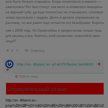
ром было больно открывать. Когда посмотрела в зеркало —
ужаснулась! Рот был стянут, как кисет и появились морщины
на верхней губе, да еще полностью не открывался, столовая
ложка пролезала с трудом. Долго я делала упражнения на
растяжку, но все равно еще остается это безобразие. Борюсь
уже с 2008 года. Из Орифлейма я предпочитаю только тушь
для ресниц и все. Бойтесь этой косметики, пожалейте свои
лица!!!
Ответить
0
http://xn--80avnr.xn--p1ai//Oriflame//4445603
2026 лет назад
Отрицательный отзыв
http://xn--80avnr.xn--
p1ai/%D0%BF%D1%80%D0%BE%D0%B8%D0%B7%D0%B2%D