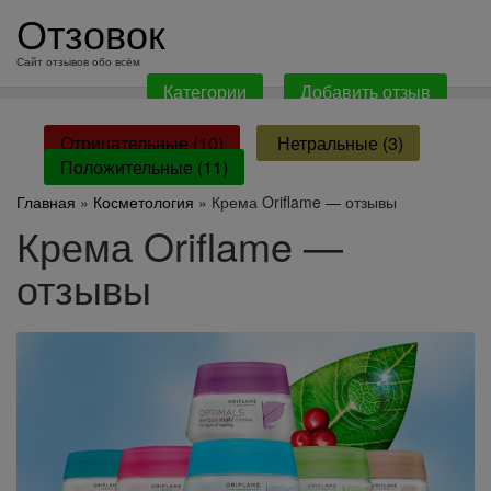
перейти
Отзовок
к
содержанию
Сайт отзывов обо всём
Категории
Добавить отзыв
Отрицательные (10)
Нетральные (3)
Положительные (11)
Главная
»
Косметология
» Крема Oriflame — отзывы
Крема Oriflame —
отзывы