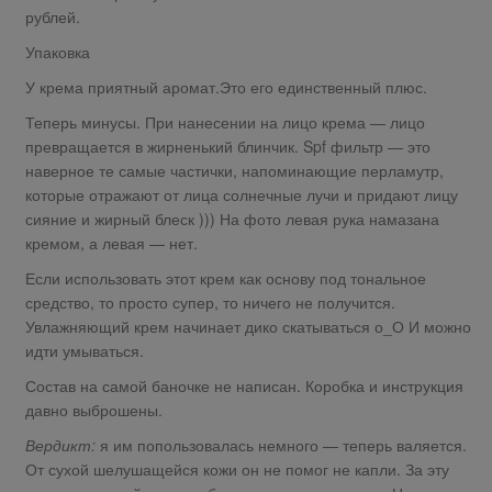
рублей.
Упаковка
У крема приятный аромат.Это его единственный плюс.
Теперь минусы. При нанесении на лицо крема — лицо
превращается в жирненький блинчик. Spf фильтр — это
наверное те самые частички, напоминающие перламутр,
которые отражают от лица солнечные лучи и придают лицу
сияние и жирный блеск ))) На фото левая рука намазана
кремом, а левая — нет.
Если использовать этот крем как основу под тональное
средство, то просто супер, то ничего не получится.
Увлажняющий крем начинает дико скатываться о_О И можно
идти умываться.
Состав на самой баночке не написан. Коробка и инструкция
давно выброшены.
Вердикт:
я им попользовалась немного — теперь валяется.
От сухой шелушащейся кожи он не помог не капли. За эту