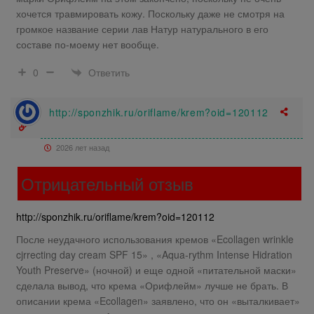
хочется травмировать кожу. Поскольку даже не смотря на
громкое название серии лав Натур натурального в его
составе по-моему нет вообще.
Ответить
0
http://sponzhik.ru/oriflame/krem?oid=120112
2026 лет назад
Отрицательный отзыв
http://sponzhik.ru/oriflame/krem?oid=120112
После неудачного использования кремов «Ecollagen wrinkle
cjrrecting day cream SPF 15» , «Aqua-rythm Intense Hidration
Youth Preserve» (ночной) и еще одной «питательной маски»
сделала вывод, что крема «Орифлейм» лучше не брать. В
описании крема «Ecollagen» заявлено, что он «выталкивает»