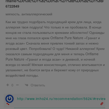
riflame/%D0%9E%D1%82%D0%B7%D1%8B%D0%B2%D1%8B/
6722849
мягкость. антиаллергический
Как же трудно подобрать подходящий крем для лица, когда
аллергия твоя подруга! Что только я не пробовала. В конце
концов не стала пользоваться кремами абсолютно! Однажды
мне на глаза попался крем Oriflame Pure Nature «Гранат и
ягода асаи» Сначала меня привлек тонкий запах и нежно
розовый цвет. Попробовала! О чудо! Никакой аллергии! Крем
оказался самым подходящим для меня и теперь Oriflame
Pure Nature «Гранат и ягода асаи» и дневной, и ночной
всегда со мной! Мягкая консистенция, отлично впитывается и
увлажняет, не боится ветра и бережет кожу от природных
воздействий погоды.
Ответить
0
http://www.imho24.ru/recommendation/5624/#review