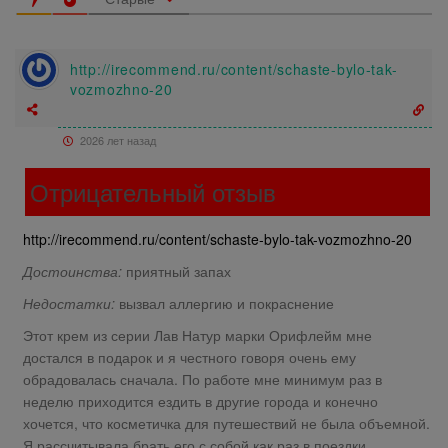
http://irecommend.ru/content/schaste-bylo-tak-
vozmozhno-20
2026 лет назад
Отрицательный отзыв
http://irecommend.ru/content/schaste-bylo-tak-vozmozhno-20
Достоинства:
приятный запах
Недостатки:
вызвал аллергию и покраснение
Этот крем из серии Лав Натур марки Орифлейм мне
достался в подарок и я честного говоря очень ему
обрадовалась сначала. По работе мне минимум раз в
неделю приходится ездить в другие города и конечно
хочется, что косметичка для путешествий не была объемной.
Я рассчитывала брать его с собой как раз в поездки.