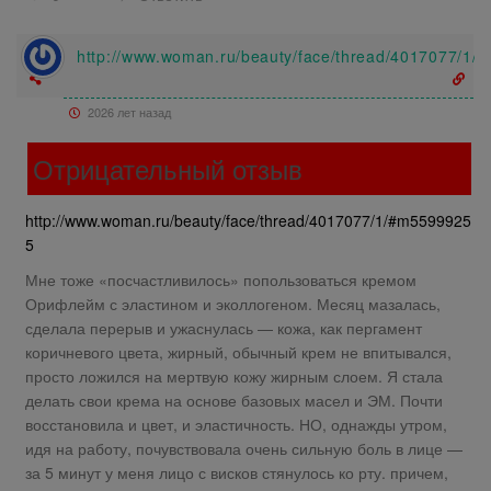
http://www.woman.ru/beauty/face/thread/4017077/1
2026 лет назад
Отрицательный отзыв
http://www.woman.ru/beauty/face/thread/4017077/1/#m5599925
5
Мне тоже «посчастливилось» попользоваться кремом
Орифлейм с эластином и эколлогеном. Месяц мазалась,
сделала перерыв и ужаснулась — кожа, как пергамент
коричневого цвета, жирный, обычный крем не впитывался,
просто ложился на мертвую кожу жирным слоем. Я стала
делать свои крема на основе базовых масел и ЭМ. Почти
восстановила и цвет, и эластичность. НО, однажды утром,
идя на работу, почувствовала очень сильную боль в лице —
за 5 минут у меня лицо с висков стянулось ко рту. причем,