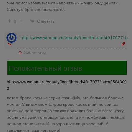
мне помог избавиться от неприятных жгучих ощущениях.
Советую брать не пожалеете.
Ответить
0
http://www.woman.ru/beauty/face/thread/4017077/1
2026 лет назад
Положительный отзыв
http://www.woman.ru/beauty/face/thread/4017077/1/#m2564369
0
летом брала крем из серии Essentials, это большая баночка
желтая.С витамином Е.крем вроде как летний, но сейчас
опять на него перешла так как подходит больше всего. кожу
после умывания стягивает сильно, а им помажешь , нежная
нежная становится. И на утро цвет лица хороший. А
танальники тоже неплохие)