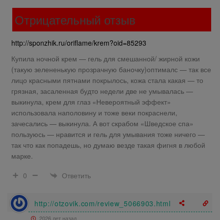
Отрицательный отзыв
http://sponzhik.ru/oriflame/krem?oid=85293
Купила ночной крем — гель для смешанной/ жирной кожи
(такую зелененькую прозрачную баночку)оптималс — так все
лицо красными пятнами покрылось, кожа стала какая — то
грязная, засаленная будто недели две не умывалась —
выкинула, крем для глаз «Невероятный эффект»
использовала наполовину и тоже веки покраснели,
зачесались — выкинула. А вот скрабом «Шведское спа»
пользуюсь — нравится и гель для умывания тоже ничего —
так что как попадешь, но думаю везде такая фигня в любой
марке.
Ответить
0
http://otzovik.com/review_5066903.html
2026 лет назад