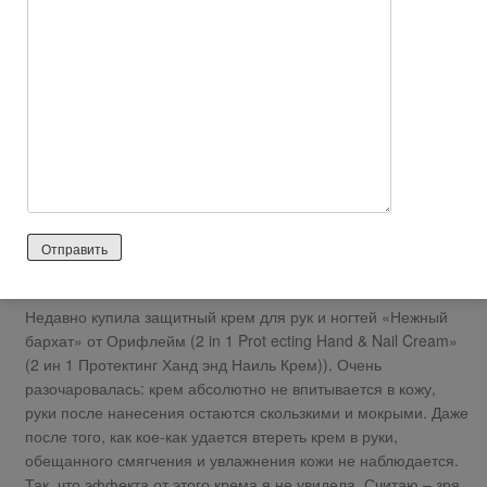
Ответить
0
http://ru.badgood.info/reviews/content/ujasnyiy_krem
2026 лет назад
Отрицательный отзыв
http://ru.badgood.info/reviews/content/ujasnyiy_krem_ot_orifley
m
Недавно купила защитный крем для рук и ногтей «Нежный
бархат» от Орифлейм (2 in 1 Prot ecting Hand & Nail Cream»
(2 ин 1 Протектинг Ханд энд Наиль Крем)). Очень
разочаровалась: крем абсолютно не впитывается в кожу,
руки после нанесения остаются скользкими и мокрыми. Даже
после того, как кое-как удается втереть крем в руки,
обещанного смягчения и увлажнения кожи не наблюдается.
Так, что эффекта от этого крема я не увидела. Считаю – зря