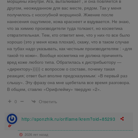
морщины изнутри. Ага, выталкивает , и она повляется в
другом, неожиданном для вас месте, рядом. Так у меня
получилось с носогубной морщиной. Жжение после
нанесения ощутимое, кожа краснеет и вздувается. Не знаю,
что за химию производители туда толкают, но косметика
отвратительная. Тем, кто ответит мне, что у них-то все было
хорошо (это у меня кожа плохая), скажу, что в таком случае
на тубах надо указывать, как честным производителям : «для
такой-то кожи». Вообще косметика не должна причинять
вред коже любого типа. Обратилась к дистрибьютору —
«директору»))))) с вопросом о составе, почему такая
реакция; ответ был вполне предсказуемым: «В первый раз
слышу». Эту фразу она мне щебетала все время разговора.
В общем, ставлю «Орифлейму» твердую «2».
Ответить
0
http://sponzhik.ru/oriflame/krem?oid=85293
2026 лет назад