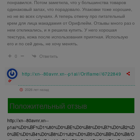
понравился. Потом заметила, что у большинства товаров
одинаковый запах, что порадовало. Упаковки тоже хорошие,
но не во всех случаях. А теперь отмечу про питательный
крем для лица макадамия от Орифлейм. Отзывы много раз о
нем откликались, и я решила купить. У него хорошая
текстура, кожа после использования приятная. Использую
его и по сей день, не хочу менять.
Ответить
0
http://xn--80avnr.xn--p1ai//Oriflame//6722849
2026 лет назад
Положительный отзыв
http://xn--80avnr.xn--
p1ai/%D0%BF%D1%80%D0%BE%D0%B8%D0%B7%D0%B2%D
0%BE%D0%B4%D0%B8%D1%82%D0%B5%D0%BB%D0%B8/O