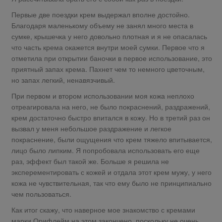
Первые две поездки крем выдержал вполне достойно.
Благодаря маленькому объему не занял много места в
сумке, крышечка у него довольно плотная и я не опасалась
что часть крема окажется внутри моей сумки. Первое что я
отметила при открытии баночки в первое использование, это
приятный запах крема. Пахнет чем то немного цветочным,
но запах легкий, ненавязчивый.
При первом и втором использовании моя кожа неплохо
отреагировала на него, не было покраснений, раздражений,
крем достаточно быстро впитался в кожу. Но в третий раз он
вызвал у меня небольшое раздражение и легкое
покраснение, были ощущения что крем тяжело впитывается,
лицо было липким. Я попробовала использовать его еще
раз, эффект был такой же. Больше я решила не
эксперементировать с кожей и отдала этот крем мужу, у него
кожа не чувствительная, так что ему было не принципиально
чем пользоваться.
Как итог скажу, что наверное мое знакомство с кремами
марки Орифлейм на этом закончено, поскольку не очень