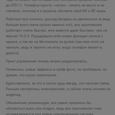
до iOS 11. Телефон просто «летал», ничего не висло и не
глючило, поэтому я и решила обновить свой 6S и SE мужа.
Работает все отлично, расход батареи не увеличился (а ведь
больше всего меня пугало именно это), все приложения
работают очень быстро, мне кажется даже быстрее, чем на
версии 10.3.3. Порадовала себя новая функция записи с
экрана, а так же не беспокоить за рулем (как мне этого не
хватало, ведь я терпеть не могу, когда телефон звонит в
дороге).
Пункт управления теперь можно редактировать.
Появились новые эффекты в лайф фото, не пробовала, но
думаю, что штука прикольная.
Единственное, за что я сняла одну звезду, это палочки связи.
Раньше смотрелось поинтереснее, а сейчас очень похоже на
андроид.
Обновление рекомендую, все равно пришлось бы
обновиться рано или поздно, ведь все приложения тоже
оптимизируются под новую операционную систему.