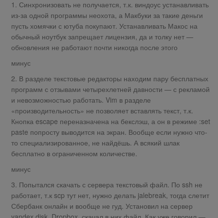
1. Синхронизовать не получается, т.к. виндоус устанавливать
из-за одной программы неохота, а Макбуки за такие деньги
пусть хомячки с ютуба покупают. Устанавливать Макос на
обычный ноутбук запрещает лицензия, да и толку нет —
обновления не работают почти никогда после этого
минус
2. В разделе текстовые редакторы находим пару бесплатных
программ с отзывами четырехлетней давности — с рекламой
и невозможностью работать. Vim в разделе
«производительность» не позволяет вставлять текст, т.к.
Кнопка escape переназначена на бекслэш, а он в режиме :set
paste попросту выводится на экран. Вообще если нужно что-
то специализированное, не найдёшь. А всякий шлак
бесплатно в ограниченном количестве.
минус
3. Попытался скачать с сервера текстовый файл. По ssh не
работает, т.к scp тут нет, нужно делать jalebreak, тогда слетит
Сбербанк онлайн и вообще не гуд. Установил на сервер
yandex disk, Dropbox, скачал в них файл. Как уже говорил —