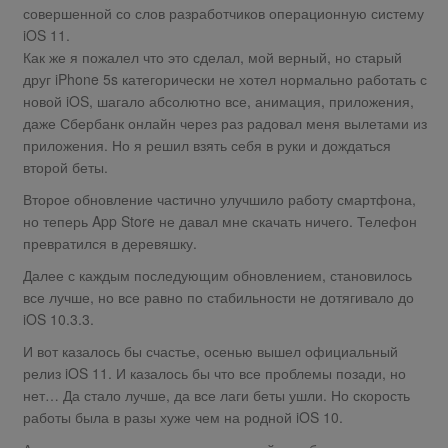
совершенной со слов разработчиков операционную систему
iOS 11.
Как же я пожалел что это сделал, мой верный, но старый
друг iPhone 5s категорически не хотел нормально работать с
новой iOS, шагало абсолютно все, анимация, приложения,
даже Сбербанк онлайн через раз радовал меня вылетами из
приложения. Но я решил взять себя в руки и дождаться
второй беты.
Второе обновление частично улучшило работу смартфона,
но теперь App Store не давал мне скачать ничего. Телефон
превратился в деревяшку.
Далее с каждым последующим обновлением, становилось
все лучше, но все равно по стабильности не дотягивало до
iOS 10.3.3.
И вот казалось бы счастье, осенью вышел официальный
релиз iOS 11. И казалось бы что все проблемы позади, но
нет… Да стало лучше, да все лаги беты ушли. Но скорость
работы была в разы хуже чем на родной iOS 10.