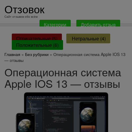
перейти
Отзовок
к
содержанию
Сайт отзывов обо всём
Категории
Добавить отзыв
Отрицательные (5)
Нетральные (4)
Положительные (6)
Главная
»
Без рубрики
» Операционная система Apple IOS 13
— отзывы
Операционная система
Apple IOS 13 — отзывы