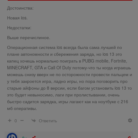
Достоинства:
Новая ios.
Недостатки:
Выше перечислиное.
Операционная система ios всегда была сама лучшей по
плане автономности и сбережения заряда, но ios 13 это
капец хочешь нормально поиграть в PUBG mobile, Fortnite,
MINECRAFT, GTA и Call Of Duty потому-что ты когда играешь
можешь снизу вверх не по осторожности провести пальцем и
у тебя закроется игра, ладно игры, но пора поговорить про
старые айфоны до 8 версии, если багом установить ios 13 то
это будет невыносимо, лаги при пролистывании, очень
быстро садится зарядка, игры лагают как на ноутбуке с 216
мб оперативы.
Ответить
0
Ди