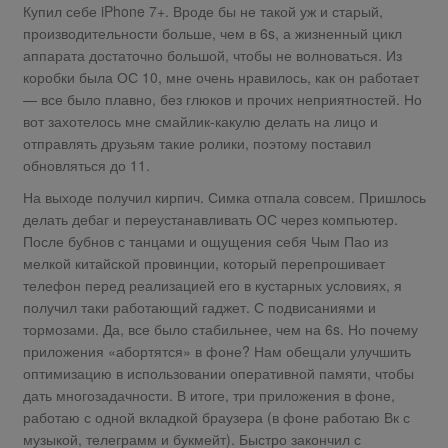
Купил себе iPhone 7+. Вроде бы не такой уж и старый,
производительности больше, чем в 6s, а жизненный цикл
аппарата достаточно большой, чтобы не волноваться. Из
коробки была ОС 10, мне очень нравилось, как он работает
— все было плавно, без глюков и прочих неприятностей. Но
вот захотелось мне смайлик-какулю делать на лицо и
отправлять друзьям такие ролики, поэтому поставил
обновляться до 11.
На выходе получил кирпич. Симка отпала совсем. Пришлось
делать дебаг и переустанавливать ОС через компьютер.
После бубнов с танцами и ощущения себя Чым Пао из
мелкой китайской провинции, который перепрошивает
телефон перед реализацией его в кустарных условиях, я
получил таки работающий гаджет. С подвисаниями и
тормозами. Да, все было стабильнее, чем на 6s. Но почему
приложения «абортятся» в фоне? Нам обещали улучшить
оптимизацию в использовании оперативной памяти, чтобы
дать многозадачности. В итоге, три приложения в фоне,
работаю с одной вкладкой браузера (в фоне работаю Вк с
музыкой, телеграмм и букмейт). Быстро закончил с