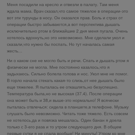
Меня посадили на кресло и отвезли в палату. Там меня
ждала мама. Врач сказал,что самое тяжелое в операции-это
вот эти турунды в носу. Он оказался прав. Боль и страх от
операции быстро забываются,а вот перспектива дышать
исключительно ртом в ближайшие 2 дня меня пугала. Очень
хотелось вдохнуть,но это невозможно. Мне сделали укол и
сказали,что нужно бы поспать. Но тут началась самая
жесть…
Ни о каком сне не могло быть и речи. Спать и дышать ртом я
физически не могла. Мне постоянно казалось,что я
задыхаюсь. Сильно болела голова и нос. Укол мне не помог.
В горло начала стекать какая-то слизь,от нее дышать было
еще тяжелее. Я пыталась ее откашлять,но безуспешно.
Температура была,но не высокая (37.4). После операции
она может быть и 38,и выше-это нормально! Я всячески
пыталась отвлечься: сидела в планшете,в телефоне. Музыку
слушать было невозможно. Читать тоже тяжело. Есть совсем
не хотелось,да и повязка мешалась. Один банан я доела
только с 3-его раза и то утром следующего дня. В общем
первые сутки я не спала вообще! Ни минуты! Утром ко мне