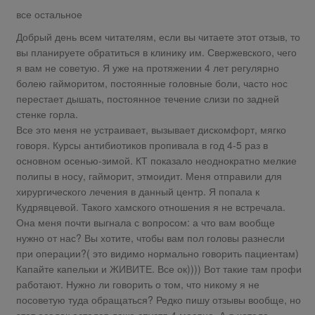
все остальное
Добрый день всем читателям, если вы читаете этот отзыв, то
вы планируете обратиться в клинику им. Свержевского, чего
я вам не советую. Я уже на протяжении 4 лет регулярно
болею гайморитом, постоянные головные боли, часто нос
перестает дышать, постоянное течение слизи по задней
стенке горла.
Все это меня не устраивает, вызывает дискомфорт, мягко
говоря. Курсы антибиотиков пропивала в год 4-5 раз в
основном осенью-зимой. КТ показало неоднократно мелкие
полипы в носу, гайморит, этмоидит. Меня отправили для
хирургического лечения в данный центр. Я попала к
Кудрявцевой. Такого хамского отношения я не встречала.
Она меня почти выгнала с вопросом: а что вам вообще
нужно от нас? Вы хотите, чтобы вам пол головы разнесли
при операции?( это видимо нормально говорить пациентам)
Капайте капельки и ЖИВИТЕ. Все ок)))) Вот такие там профи
работают. Нужно ли говорить о том, что никому я не
посоветую туда обращаться? Редко пишу отзывы вообще, но
этот осадок остался даже спустя 4 месяца. А я хотела