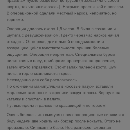
шорты, так что «шиковала»). Накрыли простынкой и повезли.
В операционной сделали местный наркоз, неприятно, но
терпимо.
Операция длилась около 1,5 часов. Я была в сознании и
шутила с девушкой-врачом. Где-то через час наркоз начал
отходить. От нервов, длительной неподвижности и
возвращающейся чувствительности пришли болевые
ощущения. Операция неприятная. Специальным буром
пилят кость в носу, приборами проверяют направление,
затем что-то вправляют. Стоит запах паленой кости, шум
пилы, в горле скапливается кровь.
Неожиданно для себя расплакалась.
По окончании манипуляций в носовые пазухи вставили
марлевые тампоны и закрепили вокруг головы. Вернули на
каталку и спустили в палату.
Ну, выглядела я далеко не красавицей и не героем:
Очень боялась, что выступят послеоперационные синяки и я
буду недели две ходить как боксер после нокаута. Этого не
произошло. Синяков не было. Нос разнесло, смешная