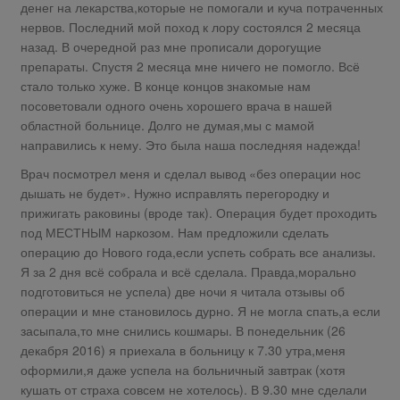
денег на лекарства,которые не помогали и куча потраченных
нервов. Последний мой поход к лору состоялся 2 месяца
назад. В очередной раз мне прописали дорогущие
препараты. Спустя 2 месяца мне ничего не помогло. Всё
стало только хуже. В конце концов знакомые нам
посоветовали одного очень хорошего врача в нашей
областной больнице. Долго не думая,мы с мамой
направились к нему. Это была наша последняя надежда!
Врач посмотрел меня и сделал вывод «без операции нос
дышать не будет». Нужно исправлять перегородку и
прижигать раковины (вроде так). Операция будет проходить
под МЕСТНЫМ наркозом. Нам предложили сделать
операцию до Нового года,если успеть собрать все анализы.
Я за 2 дня всё собрала и всё сделала. Правда,морально
подготовиться не успела) две ночи я читала отзывы об
операции и мне становилось дурно. Я не могла спать,а если
засыпала,то мне снились кошмары. В понедельник (26
декабря 2016) я приехала в больницу к 7.30 утра,меня
оформили,я даже успела на больничный завтрак (хотя
кушать от страха совсем не хотелось). В 9.30 мне сделали