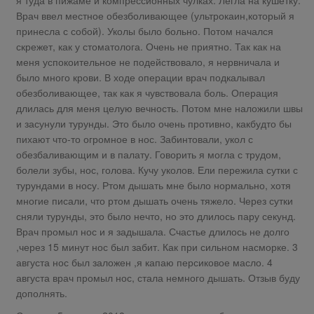
Врач ввел местное обезболивающее (ультрокаин,который я
принесла с собой). Уколы было больно. Потом начался
скрежет, как у стоматолога. Очень не приятно. Так как на
меня успокоительное не подействовало, я нервничала и
было много крови. В ходе операции врач подкалывал
обезболивающее, так как я чувствовала боль. Операция
длилась для меня целую вечность. Потом мне наложили швы
и засунули турунды. Это было очень противно, какбудто бы
пихают что-то огромное в нос. Забинтовали, укол с
обезбаливающим и в палату. Говорить я могла с трудом,
болели зубы, нос, голова. Кучу уколов. Ели пережила сутки с
турундами в носу. Ртом дышать мне было нормально, хотя
многие писали, что ртом дышать очень тяжело. Через сутки
сняли турунды, это было нечто, но это длилось пару секунд.
Врач промыл нос и я задышала. Счастье длилось не долго
,через 15 минут нос был забит. Как при сильном насморке. 3
августа нос был заложен ,я капаю персиковое масло. 4
августа врач промыл нос, стала немного дышать. Отзыв буду
дополнять.