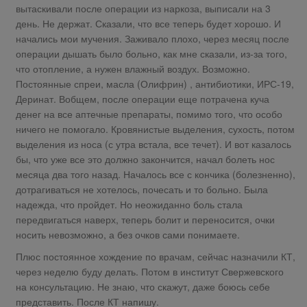
вытаскивали после операции из наркоза, выписали на 3
день. Не держат. Сказали, что все теперь будет хорошо. И
начались мои мучения. Заживало плохо, через месяц после
операции дышать было больно, как мне сказали, из-за того,
что отопление, а нужен влажный воздух. Возможно.
Постоянные спреи, масла (Олифрин) , антибиотики, ИРС-19,
Деринат. Вобщем, после операции еще потрачена куча
денег на все аптечные препараты, помимо того, что особо
ничего не помогало. Кровянистые выделения, сухость, потом
выделения из носа (с утра встала, все течет). И вот казалось
бы, что уже все это должно закончится, начал болеть нос
месяца два того назад. Началось все с кончика (болезненно),
дотрагиваться не хотелось, почесать и то больно. Была
надежда, что пройдет. Но неожиданно боль стала
передвигаться наверх, теперь болит и переносится, очки
носить невозможно, а без очков сами понимаете.
Плюс постоянное хождение по врачам, сейчас назначили КТ,
через неделю буду делать. Потом в институт Свержевского
на консультацию. Не знаю, что скажут, даже боюсь себе
представить. После КТ напишу.