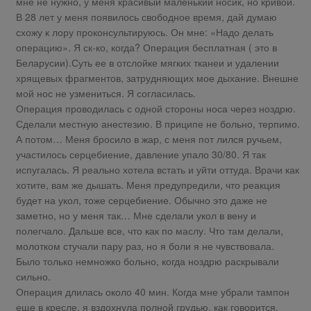
мне не нужно, у меня красивый маленький носик, но кривой.
В 28 лет у меня появилось свободное время, дай думаю
схожу к лору проконсультируюсь. Он мне: «Надо делать
операцию». Я ск-ко, когда? Операция бесплатная ( это в
Беларусии).Суть ее в отслойке мягких тканеи и удалении
хрящевых фрагментов, затрудняющих мое дыхание. Внешне
мой нос не узмениться. Я согласилась.
Операция проводилась с одной стороны носа через ноздрю.
Сделали местную анестезию. В приципе не больно, терпимо.
А потом… Меня бросило в жар, с меня пот лился ручьем,
участилось серцебиение, давление упало 30/80. Я так
испугалась. Я реально хотела встать и уйти оттуда. Врачи как
хотите, вам же дышать. Меня предупредили, что реакция
будет на укол, тоже серцебиение. Обычно это даже не
заметно, но у меня так… Мне сделали укол в вену и
полегчало. Дальше все, что как по маслу. Что там делали,
молотком стучали пару раз, но я боли я не чувствовала.
Было только немножко больно, когда ноздрю раскрывали
сильно.
Операция длилась около 40 мин. Когда мне убрали тампон
еще в кресле, я вздохнула полной грудью, как говорится.