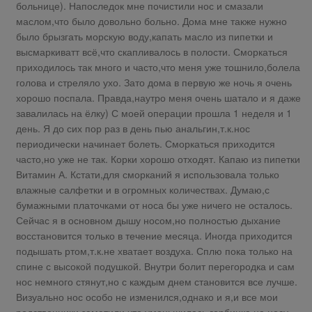
больнице). Напоследок мне почистили нос и смазали
маслом,что было довольно больно. Дома мне также нужно
было брызгать морскую воду,капать масло из пипетки и
высмаркиватт всё,что скапливалось в полости. Сморкаться
приходилось так много и часто,что меня уже тошнило,болела
голова и стреляло ухо. Зато дома в первую же ночь я очень
хорошо поспала. Правда,наутро меня очень шатало и я даже
завалилась на ёлку) С моей операции прошла 1 неделя и 1
день. Я до сих пор раз в день пью анальгин,т.к.нос
периодически начинает болеть. Сморкаться приходится
часто,но уже не так. Корки хорошо отходят. Капаю из пипетки
Витамин А. Кстати,для сморканий я использовала только
влажные салфетки и в огромных количествах. Думаю,с
бумажными платочками от носа бы уже ничего не осталось.
Сейчас я в основном дышу носом,но полностью дыхание
восстановится только в течение месяца. Иногда приходится
подышать ртом,т.к.не хватает воздуха. Сплю пока только на
спине с высокой подушкой. Внутри болит перегородка и сам
нос немного стянут,но с каждым днем становится все лучше.
Визуально нос особо не изменился,однако и я,и все мои
родственники заметили,что уменьшилась горбинка на носу.