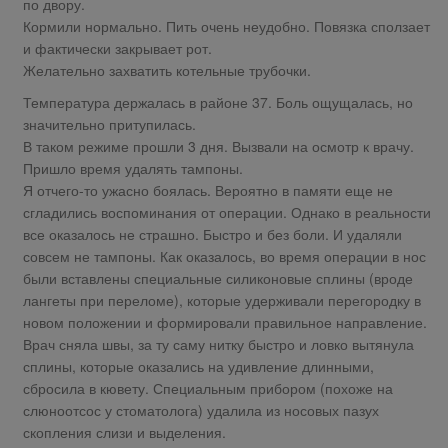
по двору.
Кормили нормально. Пить очень неудобно. Повязка сползает
и фактически закрывает рот.
Желательно захватить котельные трубочки.
Температура держалась в районе 37. Боль ощущалась, но
значительно притупилась.
В таком режиме прошли 3 дня. Вызвали на осмотр к врачу.
Пришло время удалять тампоны.
Я отчего-то ужасно боялась. Вероятно в памяти еще не
сгладились воспоминания от операции. Однако в реальности
все оказалось не страшно. Быстро и без боли. И удаляли
совсем не тампоны. Как оказалось, во время операции в нос
были вставлены специальные силиконовые сплины (вроде
лангеты при переломе), которые удерживали перегородку в
новом положении и формировали правильное направление.
Врач сняла швы, за ту саму нитку быстро и ловко вытянула
сплины, которые оказались на удивление длинными,
сбросила в кювету. Специальным прибором (похоже на
слюноотсос у стоматолога) удалила из носовых пазух
скопления слизи и выделения.