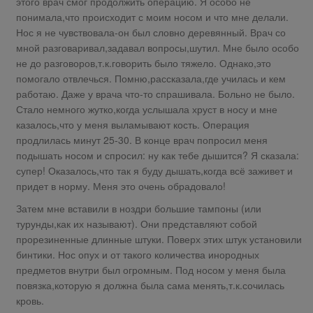
этого врач смог продолжить операцию. Я особо не
понимала,что происходит с моим носом и что мне делали.
Нос я не чувствовала-он был словно деревянный. Врач со
мной разговаривал,задавал вопросы,шутил. Мне было особо
не до разговоров,т.к.говорить было тяжело. Однако,это
помогало отвлечься. Помню,рассказала,где училась и кем
работаю. Даже у врача что-то спрашивала. Больно не было.
Стало немного жутко,когда услышала хруст в носу и мне
казалось,что у меня выламывают кость. Операция
продлилась минут 25-30. В конце врач попросил меня
подышать носом и спросил: ну как тебе дышится? Я сказала:
супер! Оказалось,что так я буду дышать,когда всё заживет и
придет в норму. Меня это очень обрадовало!
Затем мне вставили в ноздри большие тампоны (или
турунды,как их называют). Они представляют собой
прорезиненные длинные штуки. Поверх этих штук установили
бинтики. Нос опух и от такого количества инородных
предметов внутри был огромным. Под носом у меня была
повязка,которую я должна была сама менять,т.к.сочилась
кровь.