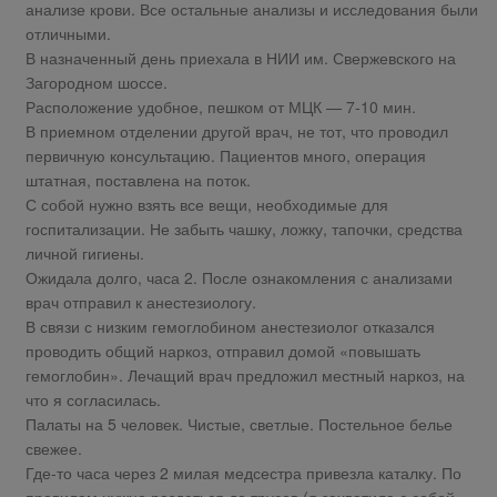
анализе крови. Все остальные анализы и исследования были
отличными.
В назначенный день приехала в НИИ им. Свержевского на
Загородном шоссе.
Расположение удобное, пешком от МЦК — 7-10 мин.
В приемном отделении другой врач, не тот, что проводил
первичную консультацию. Пациентов много, операция
штатная, поставлена на поток.
С собой нужно взять все вещи, необходимые для
госпитализации. Не забыть чашку, ложку, тапочки, средства
личной гигиены.
Ожидала долго, часа 2. После ознакомления с анализами
врач отправил к анестезиологу.
В связи с низким гемоглобином анестезиолог отказался
проводить общий наркоз, отправил домой «повышать
гемоглобин». Лечащий врач предложил местный наркоз, на
что я согласилась.
Палаты на 5 человек. Чистые, светлые. Постельное белье
свежее.
Где-то часа через 2 милая медсестра привезла каталку. По
правилам нужно раздеться до трусов (я захватила с собой