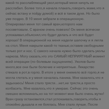
какой-то расслабляющий укол,который меня ничуть не
расслабил. Более того,я начала плакать,говорить маме,что я
сейчас встану и пойду домой) и всё в таком духе. Но было
уже поздно. В 10 меня забрали в операционную.
Оперировал меня тот самый врач,которого нам
посоветовали. С врачом очень повезло! Он меня всячески
успокаивал,объяснял,что будет делать и что всё будет
хорошо! В операционной на меня надели шапочку и я легла
на стол. Меня накрыли какой-то тканью,оставив свободными
только рот и нос. С самого начала нужно было сделать уколы
наркоза. Могу сказать,что это САМЫЙ НЕПРИЯТНЫЙ момент
всей операции (по болевым ощущениям). Уколов было
много,все они были болючие и неприятные. Лекарство
стекало в рот,в горло. В итоге у меня онемело всё горло,я не
могла глотать и у меня началась паника. Мне казалось,что я
задыхаюсь! Меня стало трясти…нет,не трясти,а просто
колбасить. Мне казалось,что я умираю. Сейчас это очень
смешно вспоминать,но на тот момент мне было очень жутко!
Врач сразу остановился,стал успокаивать,говорить,чтобы я
спокойно дышала и не боялась. Мне стало лучше. После