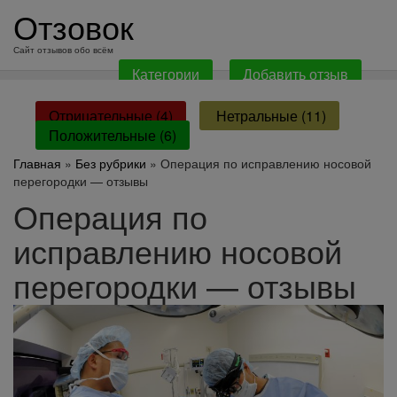
перейти
Отзовок
к
содержанию
Сайт отзывов обо всём
Категории
Добавить отзыв
Отрицательные (4)
Нетральные (11)
Положительные (6)
Главная
»
Без рубрики
» Операция по исправлению носовой
перегородки — отзывы
Операция по
исправлению носовой
перегородки — отзывы