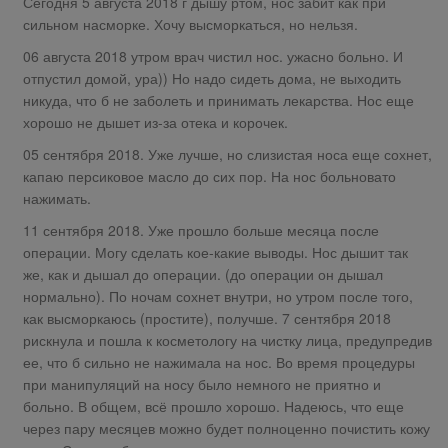
Сегодня 5 августа 2018 г дышу ртом, нос забит как при
сильном насморке. Хочу высморкаться, но нельзя.
06 августа 2018 утром врач чистил нос. ужасно больно. И
отпустил домой, ура)) Но надо сидеть дома, не выходить
никуда, что б не заболеть и принимать лекарства. Нос еще
хорошо не дышет из-за отека и корочек.
05 сентября 2018. Уже лучше, но слизистая носа еще сохнет,
капаю персиковое масло до сих пор. На нос больновато
нажимать.
11 сентября 2018. Уже прошло больше месяца после
операции. Могу сделать кое-какие выводы. Нос дышит так
же, как и дышал до операции. (до операции он дышал
нормально). По ночам сохнет внутри, но утром после того,
как высморкаюсь (простите), получше. 7 сентября 2018
рискнула и пошла к косметологу на чистку лица, предупредив
ее, что б сильно не нажимала на нос. Во время процедуры
при манипуляций на носу было немного не приятно и
больно. В общем, всё прошло хорошо. Надеюсь, что еще
через пару месяцев можно будет полноценно почистить кожу