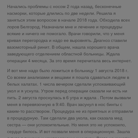
Начались проблемы с носом 2 года назад, бесконечные
насморки, которые длились по две недели. Решила я
заняться этим вопросом в начале 2018 года. Обходила всех
лоров Белгород. Назначали мне и лечение и процедуры
всякие и ничего не помогало. Врачи говорили, что у меня
кривая перегородка и надо ее выровнять. Диагноз ставили
вазомоторный ринит. В общем, нашла хорошего врача
заведующего отделением областной больницы. Ждала
операции 4 месяца. За это время перечитала весь интернет.
И вот мне надо было ложиться в больницу 1 августа 2018 г.
Со всеми анализами и вещами я пошла сдаваться людям в
белых халатах. 1 числа вечером сделали успокаивающий
укол и я уснула. Утром перед операции сказали ни есть ни
пить. 2 августа проснулась в 6 утра и ждала . Потом вызвали
меня в перевязочную в 9:40. Врач засунул в нос бинты с
каким-то расствором. Процедура не из приятных и отправили
в процедурную. Там сделали два укола, как сказала мед
сестра — они успокоительные. Но меня это не успокоило,
сердце билось. И вот позвали меня в операционную. Зашла
я туда в пижаме и компрессионных чулках. Легла на кушетку.