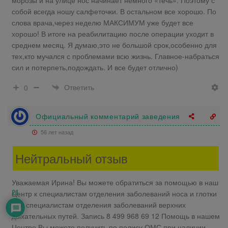
собой всегда ношу салфеточки. В остальном все хорошо. По
слова врача,через неделю МАКСИМУМ уже будет все
хорошо! В итоге на реабилитацию после операции уходит в
среднем месяц. Я думаю,это не большой срок,особенно для
тех,кто мучался с проблемами всю жизнь. Главное-набраться
сил и потерпеть,подождать. И все будет отлично)
Ответить
0
Официальный комментарий заведения
56 лет назад
Нейтральный отзыв
Уважаемая Ирина! Вы можете обратиться за помощью в наш
Центр к специалистам отделения заболеваний носа и глотки
21
или специалистам отделения заболеваний верхних
дыхательных путей. Запись 8 499 968 69 12 Помощь в нашем
Центре Вы можете получить по полису ОМС при наличии