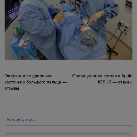
Навигация
Операция по удалению
Операционная система Apple
косточек у большого пальца —
IOS 13 — отзывы
по
отзывы
записям
Авторизуйтесь