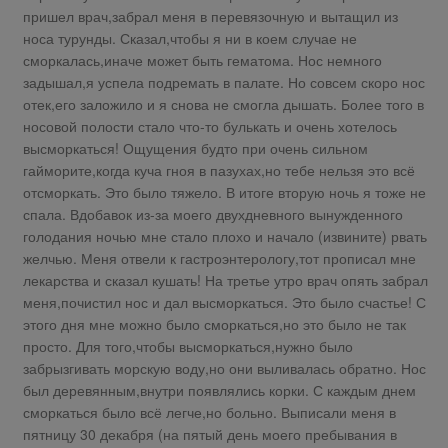
пришел врач,забрал меня в перевязочную и вытащил из
носа турунды. Сказал,чтобы я ни в коем случае не
сморкалась,иначе может быть гематома. Нос немного
задышал,я успела подремать в палате. Но совсем скоро нос
отек,его заложило и я снова не смогла дышать. Более того в
носовой полости стало что-то булькать и очень хотелось
высморкаться! Ощущения будто при очень сильном
гайморите,когда куча гноя в пазухах,но тебе нельзя это всё
отсморкать. Это было тяжело. В итоге вторую ночь я тоже не
спала. Вдобавок из-за моего двухдневного вынужденного
голодания ночью мне стало плохо и начало (извините) рвать
желчью. Меня отвели к гастроэнтерологу,тот прописал мне
лекарства и сказал кушать! На третье утро врач опять забрал
меня,почистил нос и дал высморкаться. Это было счастье! С
этого дня мне можно было сморкаться,но это было не так
просто. Для того,чтобы высморкаться,нужно было
забрызгивать морскую воду,но они выливалась обратно. Нос
был деревянным,внутри появлялись корки. С каждым днем
сморкаться было всё легче,но больно. Выписали меня в
пятницу 30 декабря (на пятый день моего пребывания в