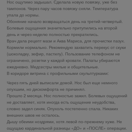
Нос ощутимо задышал. Сделала новую повязку, уже без
тампонов. Через пару часов повязку сняли. Температура
упала до нормы.
Обоняние начало возвращаться день на третий-четвертый.
Болевые ощущения значительно притупились на второй
день и через неделю полностью прекратились.
Врач дала рецепт мази и Аква Мариса, для прочистки пазух.
Кормили нормально. Рекомендую захватить перекус от скуки
(шоколадку, зефир, пастилу). Пользование телефоном не
ограничено, розетки у каждой кровати. Палаты убираются
ежедневно. Медсестры милые и общительные.
В коридоре витрина с профильными скульптурками:
Через пять дней выписали домой. Нос был еще немного
опухшим, но дискомфорта не причинял.
Прошло 2 месяца. Нос полностью зажил. Болевых ощущений
не доставляет, хотя иногда есть ощущение неудобства,
словно задел синяк. Опухоль постепенно спала. Никаких
внешних швов не осталось.
Дышу обеими ноздрями, хотя левой по-прежнему хуже. Не
ощущаю кардинальной разницы «ДО» и «ПОСЛЕ» операции.