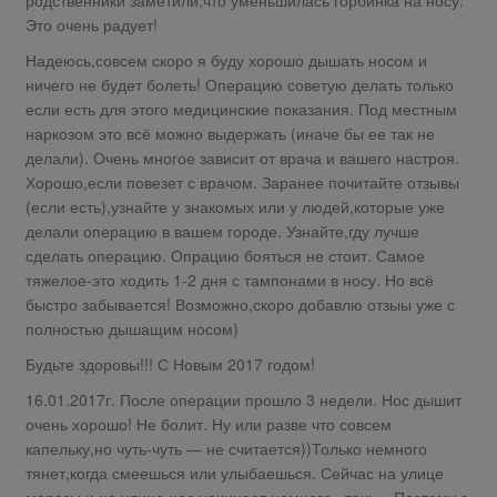
Это очень радует!
Надеюсь,совсем скоро я буду хорошо дышать носом и
ничего не будет болеть! Операцию советую делать только
если есть для этого медицинские показания. Под местным
наркозом это всё можно выдержать (иначе бы ее так не
делали). Очень многое зависит от врача и вашего настроя.
Хорошо,если повезет с врачом. Заранее почитайте отзывы
(если есть),узнайте у знакомых или у людей,которые уже
делали операцию в вашем городе. Узнайте,гду лучше
сделать операцию. Опрацию бояться не стоит. Самое
тяжелое-это ходить 1-2 дня с тампонами в носу. Но всё
быстро забывается! Возможно,скоро добавлю отзыы уже с
полностью дышащим носом)
Будьте здоровы!!! С Новым 2017 годом!
16.01.2017г. После операции прошло 3 недели. Нос дышит
очень хорошо! Не болит. Ну или разве что совсем
капельку,но чуть-чуть — не считается))Только немного
тянет,когда смеешься или улыбаешься. Сейчас на улице
морозы и на улице нос начинает немного «течь». Поэтому с