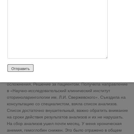
проявляться стало только с возрастом и постепенно
усиливалось.
В поликлинике врач предложила сделать бесплатную
операцию по ОМС.
Решающей была мысль: если не сейчас, то когда?
Для читателей поясню, если вас выраженные побочные
эффекты не беспокоят, то вероятно не стоит и делать.
Септопластика — это серьезная операция, полноценное
хирургическое вмешательство под общим наркозом (по
показаниям — местный), со всеми возможными вариантами
послеоперационных осложнений.
Первым делом обсудила с врачом в поликлинике нюансы и
осложнения. Решение за пациентом. Получила направление
в «Научно-исследовательский клинический институт
оториноларингологии им. Л.И. Свержевского». Съездила на
консультацию со специалистом, взяла список анализов.
Список достаточно внушительный, важно обратить внимание
на сроки действия результатов анализов и их не нарушать.
На сбор анализов ушел почти месяц. У меня хроническая
анемия, гемоглобин снижен. Это было отражено в общем