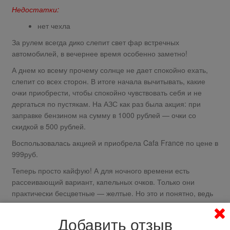
Недостатки:
нет чехла
За рулем всегда дико слепит свет фар встречных
автомобилей, в вечернее время особенно заметно!
А днем ко всему прочему солнце не дает спокойно ехать,
слепит со всех сторон. В итоге начала вычитывать, какие
очки приобрести, чтобы спокойно чувствовать себя и не
дергаться по пустякам. На АЗС как раз была акция: при
заправке бензином на сумму в 1000 рублей — очки со
скидкой в 500 рублей.
Воспользовалась акцией и приобрела Cafa France по цене в
999руб.
Теперь просто кайфую! А для ночного времени есть
рассеивающий вариант, капельных очков. Только они
практически бесцветные — желтые. Но это и понятно, ведь
ночью затемнение не к чему — главное галогенки и
чрезмерно яркий свет приглушить.
Добавить отзыв