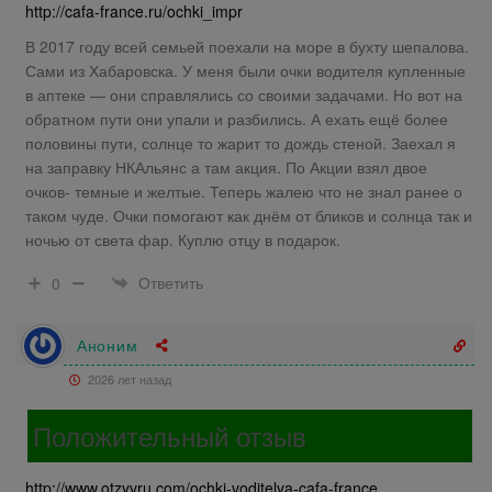
http://cafa-france.ru/ochki_impr
В 2017 году всей семьей поехали на море в бухту шепалова.
Сами из Хабаровска. У меня были очки водителя купленные
в аптеке — они справлялись со своими задачами. Но вот на
обратном пути они упали и разбились. А ехать ещё более
половины пути, солнце то жарит то дождь стеной. Заехал я
на заправку НКАльянс а там акция. По Акции взял двое
очков- темные и желтые. Теперь жалею что не знал ранее о
таком чуде. Очки помогают как днём от бликов и солнца так и
ночью от света фар. Куплю отцу в подарок.
Ответить
0
Аноним
2026 лет назад
Положительный отзыв
http://www.otzyvru.com/ochki-voditelya-cafa-france