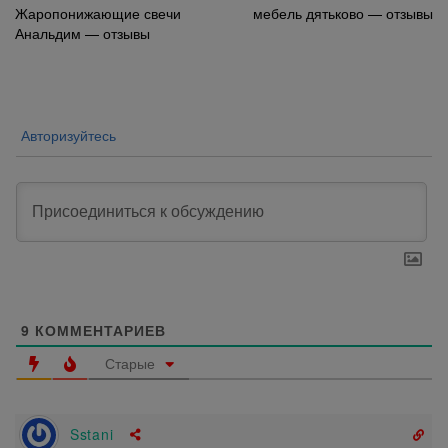
Навигация
Жаропонижающие свечи
мебель дятьково — отзывы
Анальдим — отзывы
по
записям
Авторизуйтесь
9
КОММЕНТАРИЕВ
Старые
Sstani