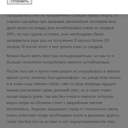
Давненько я хотел приобрести антибликовые очки водителя,
да все денег было жалко так как стоили они не дешево.
Продавались они на заправочной станции Крайс Нефть. И
совсем случайно при заправке автомобиля топливом мне
дали купон на скидку для антибликовых очков со скидкой
39%, но при одном условии, мне необходимо было
заправиться еще раз на получении 2 купона более 20
литров. И после этого я мог купить очки со скидкой.
Можно было взять простые солнцезащитные, но как-то я
больше склонялся попробовать именно антибликовые.
После того как я купил очки решил их испробовать в темное
время суток, конечно был дискомфорт, на улице итак темно,
а в очках еще темнее стало, свет от фар впереди идущих
машин рассеивает даже дальний свет, но в таких очках
лучше ездить днем, так как без очков в темноте получше
видно когда на обочине стоит с аварийным светом
автомобиль. Хорошо защищают глаза от солнечного света,
очень помогают когда необходимо ехать в дальнюю дорогу,
глаза так быстро не устают и нет переутомляемости глаз.