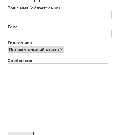
Советую к приобретению — однозначно!!!
Ваше имя (обязательно)
Ответить
0
Тема
Чаюк Сергей
2026 лет назад
Тип отзыва
Положительный отзыв
Сообщение
http://irecommend.ru/content/pomoshch-pri-vozhdenii-
avtomobilya
Достоинства:
защита глаз от ультрафиолета
защищают от солнца
рассеивают свет встречного автомобиля
Недостатки:
дорогие