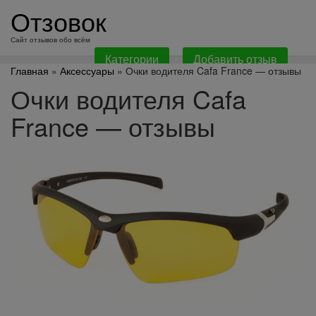
перейти
Отзовок
к
содержанию
Сайт отзывов обо всём
Категории
Добавить отзыв
Главная
»
Аксессуары
» Очки водителя Cafa France — отзывы
Очки водителя Cafa
France — отзывы