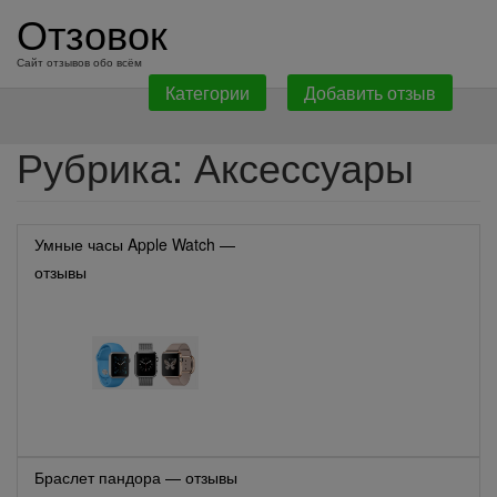
перейти
Отзовок
к
содержанию
Сайт отзывов обо всём
Категории
Добавить отзыв
Рубрика:
Аксессуары
Умные часы Apple Watch —
отзывы
Браслет пандора — отзывы