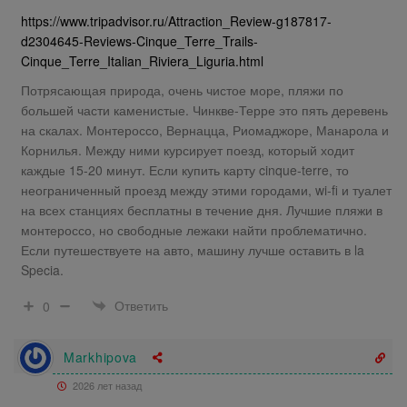
https://www.tripadvisor.ru/Attraction_Review-g187817-
d2304645-Reviews-Cinque_Terre_Trails-
Cinque_Terre_Italian_Riviera_Liguria.html
Потрясающая природа, очень чистое море, пляжи по
большей части каменистые. Чинкве-Терре это пять деревень
на скалах. Монтероссо, Вернацца, Риомаджоре, Манарола и
Корнилья. Между ними курсирует поезд, который ходит
каждые 15-20 минут. Если купить карту cinque-terre, то
неограниченный проезд между этими городами, wi-fi и туалет
на всех станциях бесплатны в течение дня. Лучшие пляжи в
монтероссо, но свободные лежаки найти проблематично.
Если путешествуете на авто, машину лучше оставить в la
Specia.
Ответить
0
Markhipova
2026 лет назад