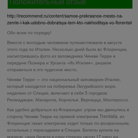
Положительный отзыв
http://irecommend.ru/content/samoe-prekrasnoe-mesto-na-
zemle-i-kak-udobno-dobratsya-tem-kto-nakhoditsya-vo-florentsii
Обо всем по порядку!
Вместе с молодым человеком путешествовали в августе
этого года по Италии. Несколько дней были во Флоренции,
насмотревшись фото из заповедника Чинкве Терре и
передачи Познера и Урганта «Их Италия», решили
отправиться в это чудесное место.
Чинкве Терре — это национальный заповедник Италии,
который находится на побережье Лигурийского моря,
недалеко от Специи, включает в себя 5 городков:
Риомаджоре, Манарола, Корнилья, Вернацца, Монтероссо.
Как удобно добраться из Флоренции: утром мы двинулись в
сторону Чинкве Терре на прямой электричке Trenitalia, из
Флоренции такая электричка ходит только по воскресеньям,
остальные с пересадками в Специи. Билеты купили на
вокзале, цена билета в одну сторону около 17 евро на