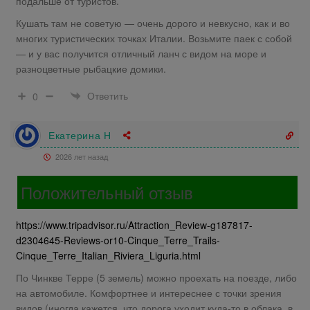
подальше от туристов.
Кушать там не советую — очень дорого и невкусно, как и во
многих туристических точках Италии. Возьмите паек с собой
— и у вас получится отличный ланч с видом на море и
разноцветные рыбацкие домики.
Ответить
0
Екатерина Н
2026 лет назад
Положительный отзыв
https://www.tripadvisor.ru/Attraction_Review-g187817-
d2304645-Reviews-or10-Cinque_Terre_Trails-
Cinque_Terre_Italian_Riviera_Liguria.html
По Чинкве Терре (5 земель) можно проехать на поезде, либо
на автомобиле. Комфортнее и интереснее с точки зрения
видов (иногда кажется, что дорога уходит куда-то в облака, в