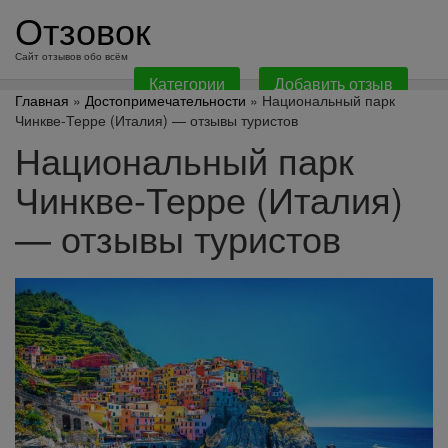
перейти
Отзовок
к
содержанию
Сайт отзывов обо всём
Категории
Добавить отзыв
Главная
»
Достопримечательности
» Национальный парк
Чинкве-Терре (Италия) — отзывы туристов
Национальный парк
Чинкве-Терре (Италия)
— отзывы туристов