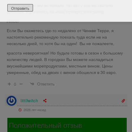
Монтероссо — мы не попали, так как у нас не хватило
времени, торопились на нашу прямую электричку…
Итог:
Если Вы окажетесь где-то недалеко от Чинкве Терре, я
настоятельно рекомендую поехать туда если не на
несколько дней, то хотя бы на один! Вы не пожалеете,
красота невероятная! Но будьте готовы в сезон к большому
количеству людей. В городках Вы можете насладиться
вкуснейшими морепродуктами, местным вином. Цены
умеренные, обед на двоих с вином обошелся в 30 евро.
Ответить
0
littllwitch
2026 лет назад
Положительный отзыв