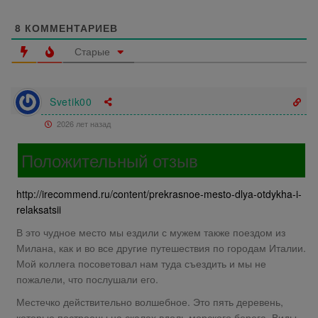
8
КОММЕНТАРИЕВ
Старые
Svetik00
2026 лет назад
Положительный отзыв
http://irecommend.ru/content/prekrasnoe-mesto-dlya-otdykha-i-
relaksatsii
В это чудное место мы ездили с мужем также поездом из
Милана, как и во все другие путешествия по городам Италии.
Мой коллега посоветовал нам туда съездить и мы не
пожалели, что послушали его.
Местечко действительно волшебное. Это пять деревень,
которые построены на скалах вдоль морского берега. Виды