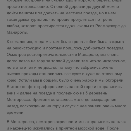
просто потрясающие. От одной деревни до другой можно
дойти пешком или доехать на местном поезде, но в нем
такая давка туристов, что проще прогуляться по тропе
любви, которая простирается вдоль скалы от Риомаджоре до
Манаролы.
К сожалению, когда мы там были тропа любви была закрыта
на реконструкцию и поэтому пришлось добираться поездом.
Осмотрев достопримечательности в Манароле, мы очень
долго лезла на гору за толпой думали там что-то интересное,
но в итоге так и не дошли, потому что забрались очень
высоко проходы становились все хуже и хуже по отвесному
краю. Устали мы в общем, было очень жарко и мы обгорели.
В итоге по фотографировались на этой горе и отправились
вниз и далее на поезде в последнюю из 5 деревень
Монтероссо. Времени оставалось мало до возвращения
назад, восхождение на гору и спуск с нее заняли очень много
времени.
В Монтероссо, осмотрев окресности мы отправились на пляж
и наконец-то искупались в приятной морской воде. После