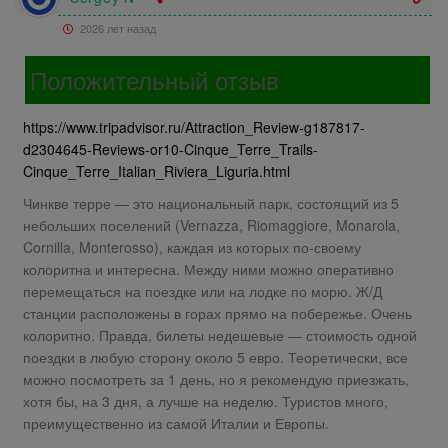
2026 лет назад
Положительный отзыв
https://www.tripadvisor.ru/Attraction_Review-g187817-
d2304645-Reviews-or10-Cinque_Terre_Trails-
Cinque_Terre_Italian_Riviera_Liguria.html
Чинкве терре — это национальный парк, состоящий из 5
небольших поселений (Vernazza, Riomaggiore, Monarola,
Cornilla, Monterosso), каждая из которых по-своему
колоритна и интересна. Между ними можно оперативно
перемещаться на поездке или на лодке по морю. Ж/Д
станции расположены в горах прямо на побережье. Очень
колоритно. Правда, билеты недешевые — стоимость одной
поездки в любую сторону около 5 евро. Теоретически, все
можно посмотреть за 1 день, но я рекомендую приезжать,
хотя бы, на 3 дня, а лучше на неделю. Туристов много,
преимущественно из самой Италии и Европы.