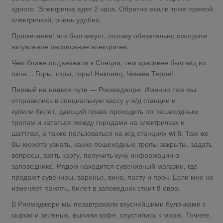
одного. Электричка едет 2 часа. Обратно ехали тоже прямой
электричкой, очень удобно.
Примечание: это был август, потому обязательно смотрите
актуальное расписание электричек.
Чем ближе подъезжали к Специи, тем красивее был вид из
окон… Горы, горы, горы! Наконец, Чинкве Терре!
Первый на нашем пути — Риомаджоре. Именно там мы
отправились в специальную кассу у ж/д станции и
купили билет, дающий право проходить по пешеходным
тропам и кататься между городами на электричках и
шаттлах, а также пользоваться на ж/д станциях wi-fi. Там же
Вы можете узнать, какие пешеходные тропы закрыты, задать
вопросы, взять карту, получить кучу информации о
заповеднике. Рядом находится сувенирный магазин, где
продают сувениры, варенье, вино, пасту и проч. Если мне не
изменяет память, билет в заповедник стоит 8 евро.
В Риомаджоре мы позавтракали вкуснейшими булочками с
сыром и зеленью, выпили кофе, спустились к морю. Точнее,