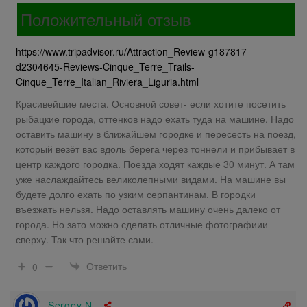
Положительный отзыв
https://www.tripadvisor.ru/Attraction_Review-g187817-
d2304645-Reviews-Cinque_Terre_Trails-
Cinque_Terre_Italian_Riviera_Liguria.html
Красивейшие места. Основной совет- если хотите посетить
рыбацкие города, оттенков надо ехать туда на машине. Надо
оставить машину в ближайшем городке и пересесть на поезд,
который везёт вас вдоль берега через тоннели и прибывает в
центр каждого городка. Поезда ходят каждые 30 минут. А там
уже наслаждайтесь великолепными видами. На машине вы
будете долго ехать по узким серпантинам. В городки
въезжать нельзя. Надо оставлять машину очень далеко от
города. Но зато можно сделать отличные фотографиии
сверху. Так что решайте сами.
Ответить
0
Sergey N