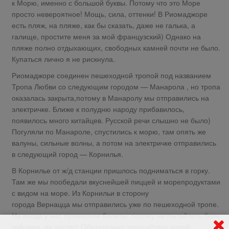
к Морю, именно с большой буквы. Потому что это Море
просто невероятное! Мощь, сила, оттенки! В Риомаджоре
есть пляж, на пляже, как бы сказать, даже не галька, а
галище, простите меня за мой французский) Однако на
пляже полно отдыхающих, свободных камней почти не было.
Купаться лично я не рискнула.
Риомаджоре соединен пешеходной тропой под названием
Тропа Любви со следующим городом — Манарола , но тропа
оказалась закрыта,потому в Манаролу мы отправились на
электричке. Ближе к полудню народу прибавилось,
появилось много китайцев. Русской речи слышно не было)
Погуляли по Манароле, спустились к морю, там опять же
валуны, сильные волны, а потом на электричке отправились
в следующий город — Корнилья.
В Корнилье от ж/д станции пришлось подниматься в горку.
Там же мы пообедали вкуснейшей пиццей и морепродуктами
с видом на море. Из Корнильи в сторону
города Вернацца мы отправились уже по пешеходной тропе.
На входе у нас проверили билеты, потому не пытайтесь быть
зайцами, не пустят) Обязательно запасайтесь водой,