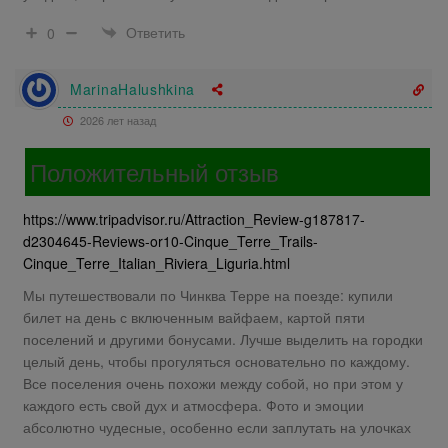
Ответить
0
MarinaHalushkina
2026 лет назад
Положительный отзыв
https://www.tripadvisor.ru/Attraction_Review-g187817-
d2304645-Reviews-or10-Cinque_Terre_Trails-
Cinque_Terre_Italian_Riviera_Liguria.html
Мы путешествовали по Чинква Терре на поезде: купили
билет на день с включенным вайфаем, картой пяти
поселений и другими бонусами. Лучше выделить на городки
целый день, чтобы прогуляться основательно по каждому.
Все поселения очень похожи между собой, но при этом у
каждого есть свой дух и атмосфера. Фото и эмоции
абсолютно чудесные, особенно если заплутать на улочках