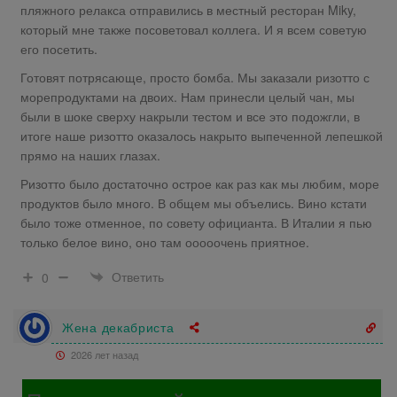
пляжного релакса отправились в местный ресторан Miky,
который мне также посоветовал коллега. И я всем советую
его посетить.
Готовят потрясающе, просто бомба. Мы заказали ризотто с
морепродуктами на двоих. Нам принесли целый чан, мы
были в шоке сверху накрыли тестом и все это подожгли, в
итоге наше ризотто оказалось накрыто выпеченной лепешкой
прямо на наших глазах.
Ризотто было достаточно острое как раз как мы любим, море
продуктов было много. В общем мы объелись. Вино кстати
было тоже отменное, по совету официанта. В Италии я пью
только белое вино, оно там ооооочень приятное.
Ответить
0
Жена декабриста
2026 лет назад