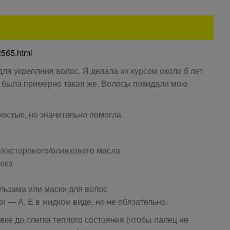
32565.html
ля укреплния волос. Я делала их курсом около 5 лет
и была примерно такая же. Волосы покидали мою
остью, но значительно помогла.
/касторового/оливкового масла
сока
льзама или маски для волос
 — А, Е в жидком виде, но не обязательно.
вке до слегка теплого состояния (чтобы палец не