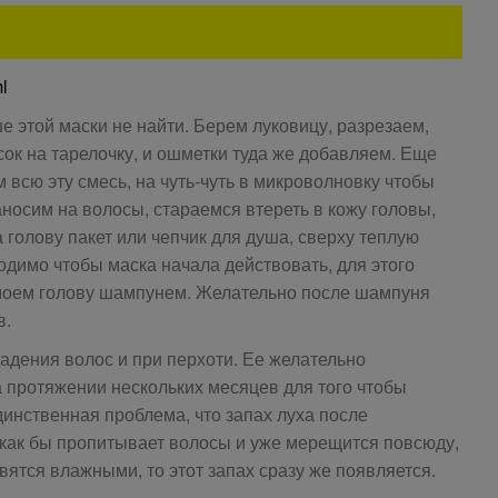
l
е этой маски не найти. Берем луковицу, разрезаем,
ок на тарелочку, и ошметки туда же добавляем. Еще
всю эту смесь, на чуть-чуть в микроволновку чтобы
аносим на волосы, стараемся втереть в кожу головы,
голову пакет или чепчик для душа, сверху теплую
одимо чтобы маска начала действовать, для этого
 моем голову шампунем. Желательно после шампуня
в.
адения волос и при перхоти. Ее желательно
а протяжении нескольких месяцев для того чтобы
динственная проблема, что запах луха после
 как бы пропитывает волосы и уже мерещится повсюду,
вятся влажными, то этот запах сразу же появляется.