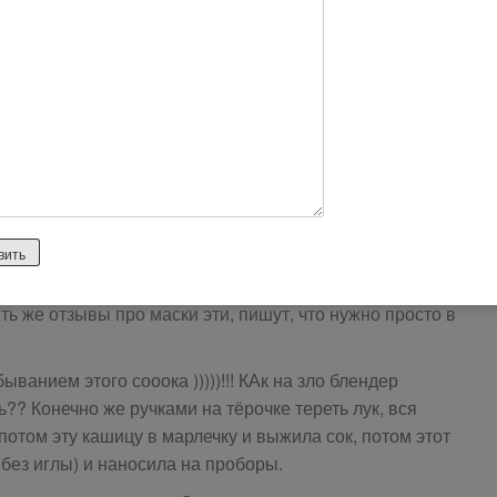
shaya-masochka-dlya-volos-no-est-bolshoi-minuuuuss
 волосами, читали всё вычитывала какие маски есть
лась на луковую маску, о её чудодейственных
езть, и растут быстрее.. Посмотрев фото результатов
.
пте сок репчатого лука + один куриный желток + сок
не алое, обрывать листочки с него, поэтому я решила
ять же отзывы про маски эти, пишут, что нужно просто в
ыванием этого сооока )))))!!! КАк на зло блендер
ь?? Конечно же ручками на тёрочке тереть лук, вся
 потом эту кашицу в марлечку и выжила сок, потом этот
без иглы) и наносила на проборы.