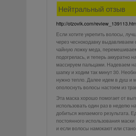
Нейтральный отзыв
http://otzovik.com/review_139113.htm
Если хотите укрепить волосы, лучш
через чеснокодавку выдавливаем с
чайную ложку меда, перемешиваем 
подогрелась, и теперь аккуратно н
массируем пальцами. Надеваем на 
шапку и ходим так минут 30. Необх
нужно тепло. Далее идем в душ и
ополоснуть волосы настоем из тра
Эта маска хорошо помогает от вып
использовать один раз в неделю н
добиться желаемого результата. Е
постоянного использования маски
и если волосы намокают или стано