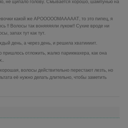
жгло, не щипало голову. Смывается хорошо, шампунью на
девочки какой же АРОООООМАААААТ, то это пипец, я
юсь !! Волосы так воняяяяли луком!! Сухие вроде ни
сы, запах тут как тут.
ждый день, а через день, и решила хватиииит.
о пришлось отложить, жалко парикмахера, как она
..
 хорошая, волосы действительно перестают лезть, но
ьтата её нужно делать длительно, чтобы заметить