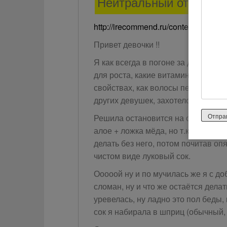
Нейтральный отзыв
http://irecommend.ru/content/khoro
Привет девочки !!
Я как всегда в погоне за длинными
для роста, какие витамины, наткну
свойствах, как волосы перестают л
других девушек, захотелось и мнее.
Решила остановится на одном реце
алое + ложка мёда, но т.к жалко м
делать без него, потом почитав оп
чистом виде луковый сок.
Ооооой ну и по мучилась же я с доб
сломан, ну и что же остаётся делат
уревелась, ну ладно это пол беды,
сок я набирала в шприц (обычный, 