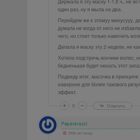
Держала я эту маску 1-1,5 ч., не 
один раз, ну я мыла на два.
Перейдем же к этомуу минусууу, 
думала не когда от него не избавл
чего, но стоит только намочить воло
Делала я маску эту 2 недели, не ка
Хотела подстричь кончики волос, н
бедненькая будет нюхать этот запах
Подведу итог, масочка в принципе
наверное для более такового резул
эффект.
0
Ответить
Papararazzi
2026 лет назад