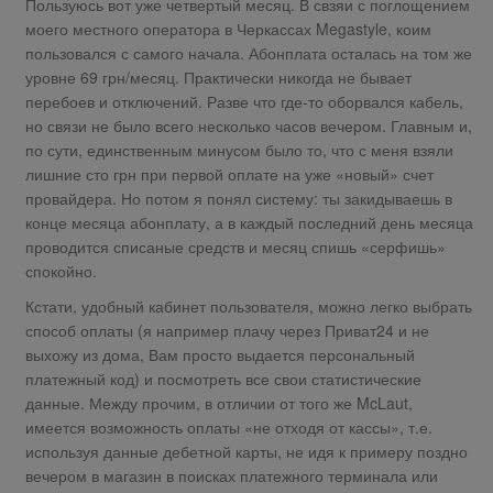
Пользуюсь вот уже четвертый месяц. В свзяи с поглощением
моего местного оператора в Черкассах Megastyle, коим
пользовался с самого начала. Абонплата осталась на том же
уровне 69 грн/месяц. Практически никогда не бывает
перебоев и отключений. Разве что где-то оборвался кабель,
но связи не было всего несколько часов вечером. Главным и,
по сути, единственным минусом было то, что с меня взяли
лишние сто грн при первой оплате на уже «новый» счет
провайдера. Но потом я понял систему: ты закидываешь в
конце месяца абонплату, а в каждый последний день месяца
проводится списаные средств и месяц спишь «серфишь»
спокойно.
Кстати, удобный кабинет пользователя, можно легко выбрать
способ оплаты (я например плачу через Приват24 и не
выхожу из дома, Вам просто выдается персональный
платежный код) и посмотреть все свои статистические
данные. Между прочим, в отличии от того же McLaut,
имеется возможность оплаты «не отходя от кассы», т.е.
используя данные дебетной карты, не идя к примеру поздно
вечером в магазин в поисках платежного терминала или