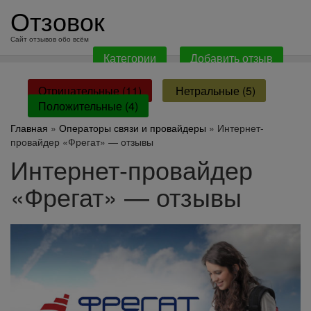
перейти
Отзовок
к
содержанию
Сайт отзывов обо всём
Категории
Добавить отзыв
Отрицательные (11)
Нетральные (5)
Положительные (4)
Главная
»
Операторы связи и провайдеры
» Интернет-
провайдер «Фрегат» — отзывы
Интернет-провайдер
«Фрегат» — отзывы