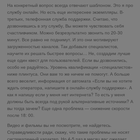
На конкретный вопрос всегда отвечают шаблоном. Это я про
службу онлайн. Но есть еще интереснее экземпляры. В-
третьих, телефонная служба поддержки. Считаю, что
дозвонившись в эту службу, Вы можете чувствовать себя
счастливчиком. Можно безрезультатно звонить по 20-30
минут. Все равно не поднимут. И это они мотивируют
загруженностью каналов. Так добавьте специалистов,
научите их решать быстрее вопросы… Не, создадим лучше
еще один квест для пользователей. Если вы дозвонились,
особо не радуйтесь. Уровень квалификации «специалистов»
ниже плинтуса. Они вам то же ничем не помогут. А больше
всего веселит, информация от автомата «Если вы не хотите
ждать оператора, напишите в онлайн-службу поддержки». А
как я напишу если у меня нет интернета? То есть у меня
должны быть всегда под рукой альтернативные источники? А
вы тогда зачем? Еще одна проблема — снижение скорости
после 18: 00.
Видео и фильмы вы не посмотрите, не найдетесь.
Справедливости ради, скажу, что такие проблемы не носят
систематичный характер. Но 4-5 раз в месяц вас ожидает