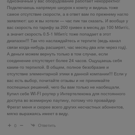
однозначный у вас оборудование работает некорректно!
Подключаешь напрямую шнурок к компу и видишь тоже
самое отсутствие скорости, а в ответ вам по прежнему нагло
заявляют: шо ж вы хотели — час пик так сказать. И вообще у
вас скорость по тарифу за 200 гривен в месяц до 100 Мбит/с,
а значит скорость 0.5-1 Мбит/с тоже попадает в этот
диапазон!!! Так что наслаждайтесь и терпите (ведь канал
связи когда-нибудь расширят, час месяц-два или через год).
А деньги можем вернуть только в том случае, если
соединение отсутствует более 24 часов. Ощущаешь себя
каким-то терпилой. В общем, полное безобразие и
отсутствие элементарной этики в данной компании!!! Если у
вас есть выбор, почитайте отзывы и не принимайте
поспешных решений, чего бы вам только не наобещали.
Купил себе WI-FI роутер у Интертелекома для постоянного
доступа во всемирную паутину, потому что провайдер
Фрегат меня и скорее всего других несчастных абонентов,
мягко выражаясь имеет в виду.
Ответить
0