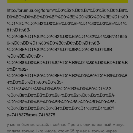
http://forumua.org/forum/%D0%B2%D0%B7%D0%B0%D0%B8%
D0%BC%D0%BE%D0%BF%D0%BE%D0%BC%D0%BE%D1%89
%D1%8C/%D0%B2%D0%BE%D0%BF%D1%80%D0%BE%D1%
81%D1%8B-
%D0%BE%D1%82%D0%B2%D0%B5%D1%82%D1%8B/741655
6-%D0%BD%D1%83%D0%B6%D0%BD%D1%8B-
%D0%BE%D1%82%D0%B7%D1%8B%D0%B2%D1%8B-
%D0%BE%D0%B1-
%D0%B8%D0%BD%D1%82%D0%B5%D1%80%D0%BD%D0%B
5%D1%82-
%D0%BF%D1%80%D0%BE%D0%B2%D0%B0%D0%B9%D0%B
4%D0%B5%D1%80%D0%B5-
%D1%84%D1%80%D0%B5%D0%B3%D0%B0%D1%82-
%D0%B8%D0%BB%D0%B8-%D0%B2%D0%B5%D0%BA-
%D0%B2%D0%BE%D0%BB%D0%B8-%D0%BD%D0%B5-
%D0%B2%D0%B8%D0%B4%D0%B0%D1%82%D1%8C?
p=7418375#post7418375
у меня был мегастайл. сейчас Фрегат. единственный минус
оплата только 1-го числа. стоит 65 грмес и только через