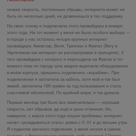
низкая скорость, постоянные обрывы, интернета может не
быть по несколько дней, не дозвонишься в тех поддержку.
На свою голову я подключила этого провайдера в январе
этого года. На тот момент у меня не было особого выбора —
в городе у нас осталось четыре крупных интернет
провайдера: Киевстар, Воля, Триолан и Фрегат (Вегу и
Укртелеком как интернет не рассматриваю в принципе). У
того провайдера с которого я переходила на Фрегат в тот
момент пока по городу шла авария вырезали оборудование
в моём корпусе, пришлось подключить «кораблик». При
подключении я заплатила за кабель, хотя мой и так был
живой, заплатила 100 гривен за год пользования и стала
счастливой абоненткой. По крайней мере, я так думала.
Первые месяца три было все замечательно — хорошая
скорость, нет обрывов, да ещё и цена отличная. Но,
наверное, с марта этого года пошли проблемы: интернет
начал «укладываться спать» ровно с 0: 01 и до восьми утра.
Я студентка заочного отделения, у меня сессия в самом
разгаре, а Фрегат решил устроить себе каникулы! Потом