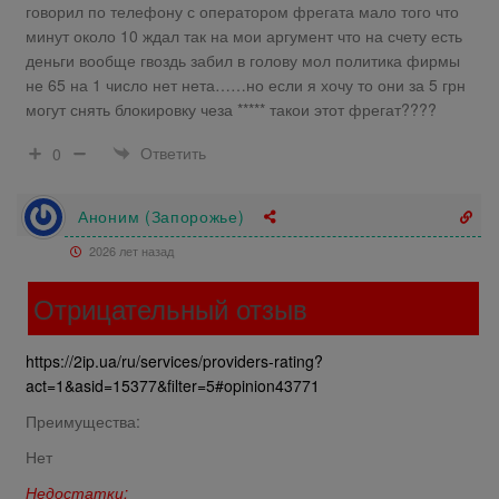
говорил по телефону с оператором фрегата мало того что
минут около 10 ждал так на мои аргумент что на счету есть
деньги вообще гвоздь забил в голову мол политика фирмы
не 65 на 1 число нет нета……но если я хочу то они за 5 грн
могут снять блокировку чеза ***** такои этот фрегат????
Ответить
0
Аноним (Запорожье)
2026 лет назад
Отрицательный отзыв
https://2ip.ua/ru/services/providers-rating?
act=1&asid=15377&filter=5#opinion43771
Преимущества:
Нет
Недостатки: