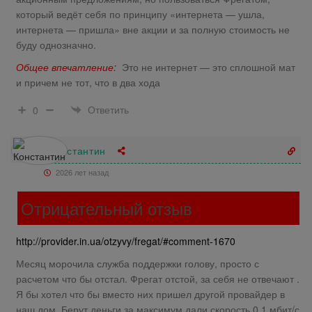
который ведёт себя по принципу «интернета — ушла,
интернета — пришла» вне акции и за полную стоимость не
буду однозначно.
Общее впечатление:
Это не интернет — это сплошной мат
и причем не тот, что в два хода
Ответить
0
Константин
2026 лет назад
Отрицательный отзыв
http://provider.in.ua/otzyvy/fregat/#comment-1670
Месяц морочила служба поддержки голову, просто с
расчетом что бы отстал. Фрегат отстой, за себя не отвечают .
Я бы хотел что бы вместо них пришел другой провайдер в
наш дом. Берут деньги за максимум дали скорость 0,1 мбит/с