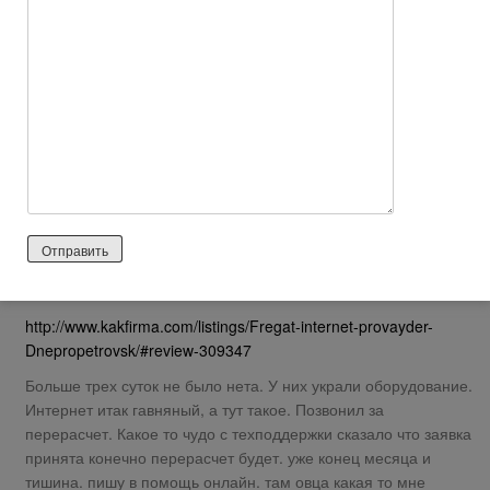
я с мобильного должна потратить 5 грн, чтобы подать заявку
на перерасчет.
Ни кому не рекомендую!!!!
Ответить
0
василий
2026 лет назад
Отрицательный отзыв
http://www.kakfirma.com/listings/Fregat-internet-provayder-
Dnepropetrovsk/#review-309347
Больше трех суток не было нета. У них украли оборудование.
Интернет итак гавняный, а тут такое. Позвонил за
перерасчет. Какое то чудо с техподдержки сказало что заявка
принята конечно перерасчет будет. уже конец месяца и
тишина. пишу в помощь онлайн. там овца какая то мне