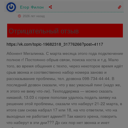
Егор Филон
2026 лет назад
Отрицательный отзыв
https://vk.com/topic-19682318_31776266?post=4117
Абонент Мегалинка. С марта месяца этого года подключение
полное г! Постоянно обрыв связи, поиска хоста и т.д. Мало
того, во время общения с техпо, через некоторое время идёт
срыв звонка и соотвественно набор номера заново и
рассказывание проблемы, тел. дозвона 098-734-44-44. В
последний дозвон сказали, что у вас ужасный пинг (надо же,
я этого не вижу что-ли). Техподдержка — можно сказать
никакой, 13.03 с горем пополам удалось подать заявку на
решение этой проблемы, сказали что наберут 21-22 марта, в
итоге сам снова набрал 17 или 18, на что ответили, что на
выходных не работает админ!!! Так какого хрена, говорить
что наберут в эти дни??? До сих пор нет звонка и инет