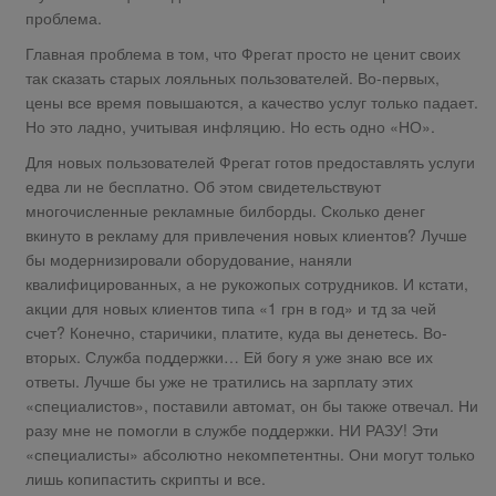
проблема.
Главная проблема в том, что Фрегат просто не ценит своих
так сказать старых лояльных пользователей. Во-первых,
цены все время повышаются, а качество услуг только падает.
Но это ладно, учитывая инфляцию. Но есть одно «НО».
Для новых пользователей Фрегат готов предоставлять услуги
едва ли не бесплатно. Об этом свидетельствуют
многочисленные рекламные билборды. Сколько денег
вкинуто в рекламу для привлечения новых клиентов? Лучше
бы модернизировали оборудование, наняли
квалифицированных, а не рукожопых сотрудников. И кстати,
акции для новых клиентов типа «1 грн в год» и тд за чей
счет? Конечно, старичики, платите, куда вы денетесь. Во-
вторых. Служба поддержки… Ей богу я уже знаю все их
ответы. Лучше бы уже не тратились на зарплату этих
«специалистов», поставили автомат, он бы также отвечал. Ни
разу мне не помогли в службе поддержки. НИ РАЗУ! Эти
«специалисты» абсолютно некомпетентны. Они могут только
лишь копипастить скрипты и все.