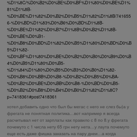
%D1%8C/%D0%B2%D0%BE%D0%BF%D1%80%D0%BE%D1%
81%D1%8B-
%D0%BE%D1%82%D0%B2%D0%B5%D1%82%D1%8B/741655
6-%D0%BD%D1%83%D0%B6%D0%BD%D1%8B-
%D0%BE%D1%82%D0%B7%D1%8B%D0%B2%D1%8B-
%D0%BE%D0%B1-
%D0%B8%D0%BD%D1%82%D0%B5%D1%80%D0%BD%D0%B
5%D1%82-
%D0%BF%D1%80%D0%BE%D0%B2%D0%B0%D0%B9%D0%B
4%D0%B5%D1%80%D0%B5-
%D1%84%D1%80%D0%B5%D0%B3%D0%B0%D1%82-
%D0%B8%D0%BB%D0%B8-%D0%B2%D0%B5%D0%BA-
%D0%B2%D0%BE%D0%BB%D0%B8-%D0%BD%D0%B5-
%D0%B2%D0%B8%D0%B4%D0%B0%D1%82%D1%8C?
p=7418361#post7418361
хотел добавить одно что был бы мегас с него не слез бы)а у
фрегата не понятная политика…вот например я всегда
расчитывал нет от зарплаты как правило с 8 по 8.у фрегата
почемуто с 1 числа нету 65 грн нету нета…у лаута почемуто
еще есть даже фишка заказать на пару днеи…а когда