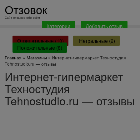
перейти
Отзовок
к
содержанию
Сайт отзывов обо всём
Категории
Добавить отзыв
Отрицательные (10)
Нетральные (2)
Положительные (8)
Главная
»
Магазины
» Интернет-гипермаркет Техностудия
Tehnostudio.ru — отзывы
Интернет-гипермаркет
Техностудия
Tehnostudio.ru — отзывы