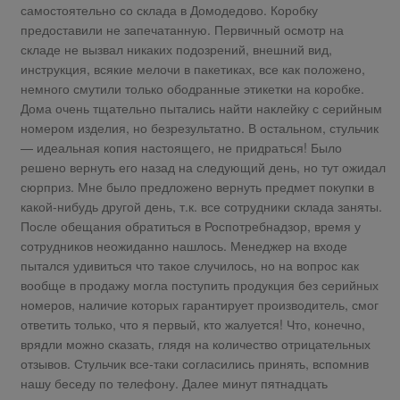
самостоятельно со склада в Домодедово. Коробку
предоставили не запечатанную. Первичный осмотр на
складе не вызвал никаких подозрений, внешний вид,
инструкция, всякие мелочи в пакетиках, все как положено,
немного смутили только ободранные этикетки на коробке.
Дома очень тщательно пытались найти наклейку с серийным
номером изделия, но безрезультатно. В остальном, стульчик
— идеальная копия настоящего, не придраться! Было
решено вернуть его назад на следующий день, но тут ожидал
сюрприз. Мне было предложено вернуть предмет покупки в
какой-нибудь другой день, т.к. все сотрудники склада заняты.
После обещания обратиться в Роспотребнадзор, время у
сотрудников неожиданно нашлось. Менеджер на входе
пытался удивиться что такое случилось, но на вопрос как
вообще в продажу могла поступить продукция без серийных
номеров, наличие которых гарантирует производитель, смог
ответить только, что я первый, кто жалуется! Что, конечно,
врядли можно сказать, глядя на количество отрицательных
отзывов. Стульчик все-таки согласились принять, вспомнив
нашу беседу по телефону. Далее минут пятнадцать