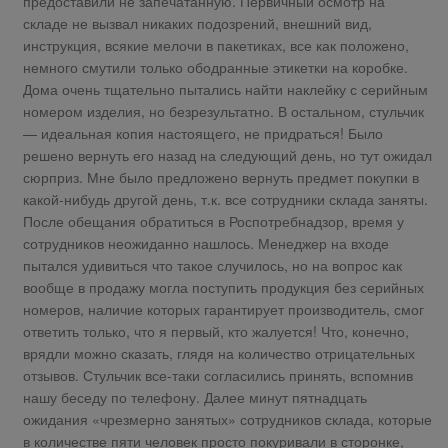
предоставили не запечатанную. Первичный осмотр на
складе не вызвал никаких подозрений, внешний вид,
инструкция, всякие мелочи в пакетиках, все как положено,
немного смутили только ободранные этикетки на коробке.
Дома очень тщательно пытались найти наклейку с серийным
номером изделия, но безрезультатно. В остальном, стульчик
— идеальная копия настоящего, не придраться! Было
решено вернуть его назад на следующий день, но тут ожидал
сюрприз. Мне было предложено вернуть предмет покупки в
какой-нибудь другой день, т.к. все сотрудники склада заняты.
После обещания обратиться в Роспотребнадзор, время у
сотрудников неожиданно нашлось. Менеджер на входе
пытался удивиться что такое случилось, но на вопрос как
вообще в продажу могла поступить продукция без серийных
номеров, наличие которых гарантирует производитель, смог
ответить только, что я первый, кто жалуется! Что, конечно,
врядли можно сказать, глядя на количество отрицательных
отзывов. Стульчик все-таки согласились принять, вспомнив
нашу беседу по телефону. Далее минут пятнадцать
ожидания «чрезмерно занятых» сотрудников склада, которые
в количестве пяти человек просто покуривали в сторонке,