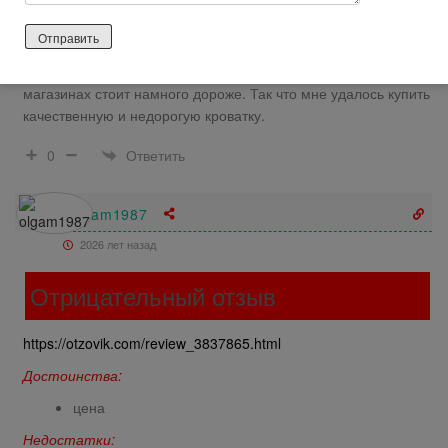
следующий день кроватка была у нас. К качеству материла
нет претензий, оно на высоте. Все детали хорошо
обработаны, ребенок не поранится. А еще понравилось то
что цена приемлемая. Аналогичная кроватка в других
магазинах стоит намного дороже. Так что мне удалось купить
качественную и недорогую кроватку.
Ответить
0
olgam1987
2026 лет назад
Отрицательный отзыв
https://otzovik.com/review_3837865.html
Достоинства:
цена
Недостатки: