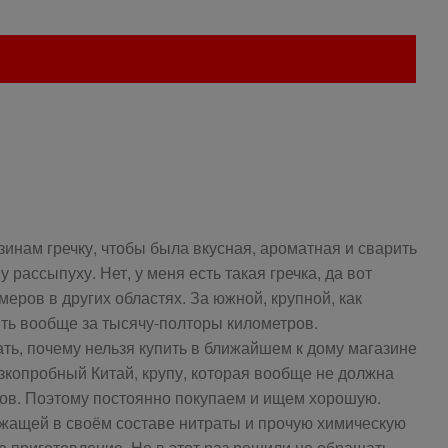
зинам гречку, чтобы была вкусная, ароматная и сварить
рассыпуху. Нет, у меня есть такая гречка, да вот
меров в других областях. За южной, крупной, как
ить вообще за тысячу-полторы километров.
ать, почему нельзя купить в ближайшем к дому магазине
изкопробный Китай, крупу, которая вообще не должна
нов. Поэтому постоянно покупаем и ищем хорошую.
ржащей в своём составе нитраты и прочую химическую
е приготовление. Но в этот раз решили не обращать