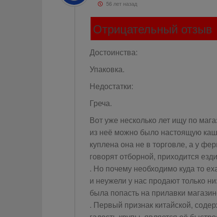
56 лет назад
Отрицательный отзыв
Достоинства:
Упаковка.
Недостатки:
Греча.
Вот уже несколько лет ищу по мага
из неё можно было настоящую кашу 
куплена она не в торговле, а у фер
говорят отборной, приходится езд
. Но почему необходимо куда то ех
и неужели у нас продают только н
была попасть на прилавки магази
. Первый признак китайской, соде
гадость крупы, является её быстро