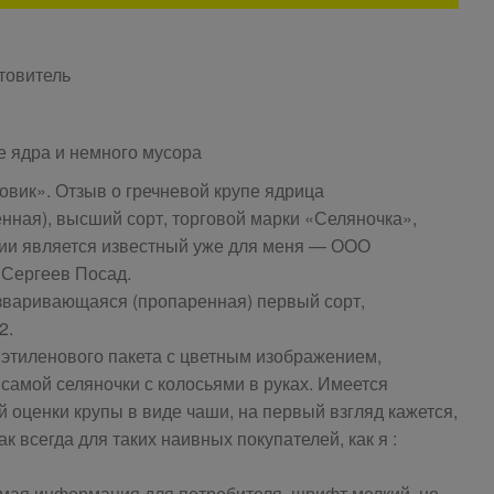
товитель
е ядра и немного мусора
овик». Отзыв о гречневой крупе ядрица
ная), высший сорт, торговой марки «Селяночка»,
ции является известный уже для меня — ООО
 Сергеев Посад.
зваривающаяся (пропаренная) первый сорт,
2.
иэтиленового пакета с цветным изображением,
амой селяночки с колосьями в руках. Имеется
й оценки крупы в виде чаши, на первый взгляд кажется,
ак всегда для таких наивных покупателей, как я :
имая информация для потребителя, шрифт мелкий, но