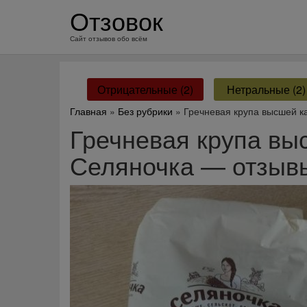
перейти
Отзовок
к
содержанию
Сайт отзывов обо всём
Отрицательные (2)
Нетральные (2)
Главная
»
Без рубрики
» Гречневая крупа высшей к
Гречневая крупа вы
Селяночка — отзыв