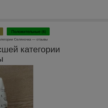
Положительные (6)
атегории Селяночка — отзывы
сшей категории
ы