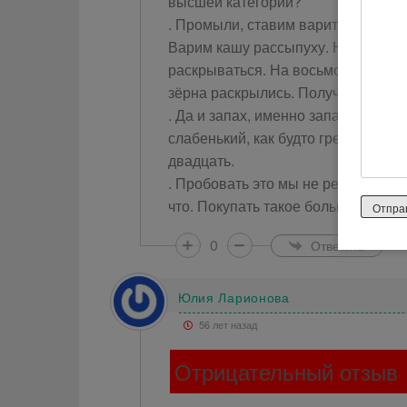
высшей категории?
. Промыли, ставим варить. В инстр
Варим кашу рассыпуху. Но уже на 
раскрываться. На восьмой минуте к
зёрна раскрылись. Получилась не 
. Да и запах, именно запах, а не а
слабенький, как будто гречку хран
двадцать.
. Пробовать это мы не решились, д
что. Покупать такое больше не буду
0
Ответить
Юлия Ларионова
56 лет назад
Отрицательный отзыв