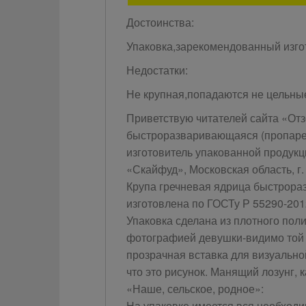
Достоинства:
Упаковка,зарекомендованный изго
Недостатки:
Не крупная,попадаются не цельны
Приветствую читателей сайта «Отз
быстроразваривающаяся (пропарен
изготовитель упакованной продук
«Скайфуд», Московская область, г.
Крупа гречневая ядрица быстрора
изготовлена по ГОСТу Р 55290-201
Упаковка сделана из плотного пол
фотографией девушки-видимо той с
прозрачная вставка для визуально
что это рисунок. Манящий лозунг, к
«Наше, сельское, родное»:
На упаковке имеется вся необход