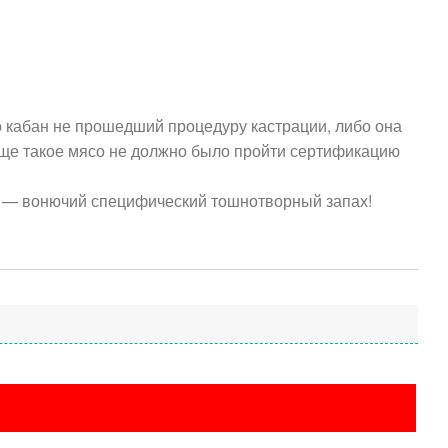
 кабан не прошедший процедуру кастрации, либо она
бще такое мясо не должно было пройти сертификацию
 — вонючий специфический тошнотворный запах!
Добавить отзыв
мя (обязательно)
зыва
ение