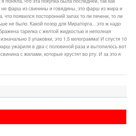
 я поняла, что эта покупка была последней, так как
 не фарш из свинины и говядины, это фарш из жира и
а, что появился посторонний запах то ли печени, то ли
ньше не было. Какой позор для Мираторга…это ж надо
бражена тарелка с желтой жидкостью и неполная
значально 3 упаковки, это 1,5 килограмма! И спустя 10
рш ужариля в два с половиной раза и вытопилось вот
свинина с жилами, которые хрустят во рту. И за это я