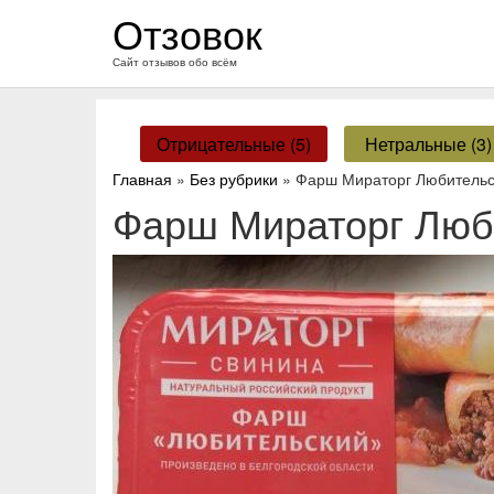
перейти
Отзовок
к
содержанию
Сайт отзывов обо всём
Отрицательные (5)
Нетральные (3)
Главная
»
Без рубрики
» Фарш Мираторг Любительс
Фарш Мираторг Люб