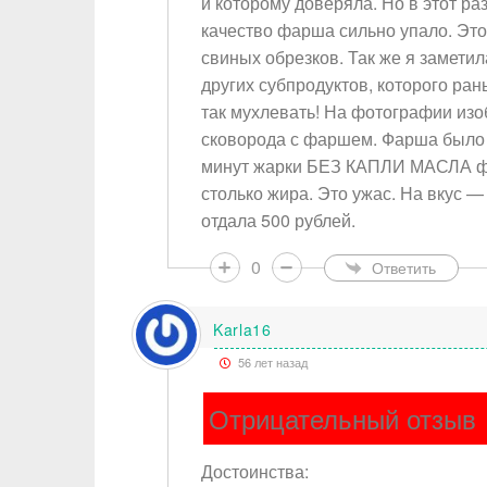
и которому доверяла. Но в этот раз
качество фарша сильно упало. Это
свиных обрезков. Так же я заметил
других субпродуктов, которого ра
так мухлевать! На фотографии изо
сковорода с фаршем. Фарша было и
минут жарки БЕЗ КАПЛИ МАСЛА фа
столько жира. Это ужас. На вкус — 
отдала 500 рублей.
0
Ответить
Karla16
56 лет назад
Отрицательный отзыв
Достоинства: