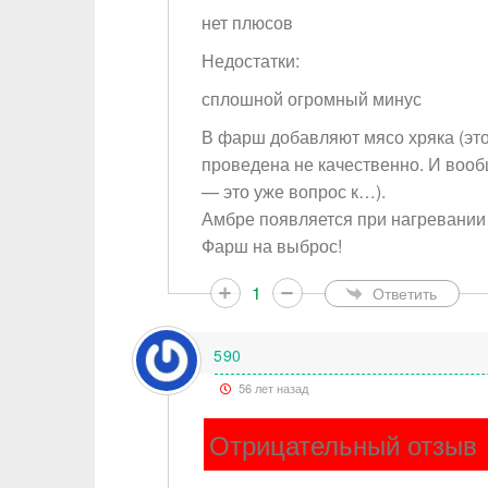
нет плюсов
Недостатки:
сплошной огромный минус
В фарш добавляют мясо хряка (это
проведена не качественно. И воо
— это уже вопрос к…).
Амбре появляется при нагревании
Фарш на выброс!
Ваше и
1
Ответить
Тема
590
56 лет назад
Тип от
Отрицательный отзыв
Сообщ