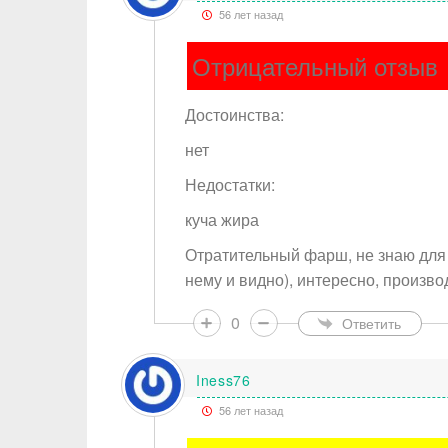
56 лет назад
Отрицательный отзыв
Достоинства:
нет
Недостатки:
куча жира
Отратительный фарш, не знаю для ч
нему и видно), интересно, произво
0
Ответить
Iness76
56 лет назад