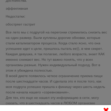
Достоинства:
эффективная
Недостатки:
обостряет гастрит
Все лето мы с подругой на перегонки стремились снизить вес
на один размер. Были куплены дорогие обновки, которые
стали катализатором процесса. Когда стало ясно, что она
успешнее идет к цели, пришлось пытать ее)), в чем секрет.
Каждая девушка, я так полагаю, любого возраста, знает КАК
именно снижают вес. Но тут важно понять, что у всех
организмы разные. Нужен индивидуальный подход. Вот в
этом я убеждена полностью.
В моей диете появилось четкое ограничение приема пищи
после шестнадцати часов. И сделала это я после того, как
моя подруга успешно пришла к финишу через шесть недель
после начала нашего «соревнования».
Для тех, кто еще не нашел эту информацию в сети, могу
сказать, что в шестнадцать часов в ЛЮБОМ организме
происходит выброс инсулина. Что приводит к ощущению