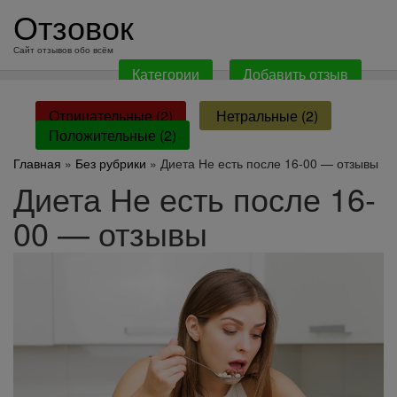
перейти
Отзовок
к
содержанию
Сайт отзывов обо всём
Категории
Добавить отзыв
Отрицательные (2)
Нетральные (2)
Положительные (2)
Главная
»
Без рубрики
» Диета Не есть после 16-00 — отзывы
Диета Не есть после 16-
00 — отзывы