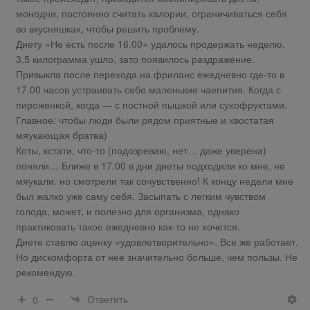
монодни, постоянно считать калории, ограничиваться себя
во вкусняшках, чтобы решить проблему.
Диету «Не есть после 16.00» удалось продержать неделю.
3,5 килограмма ушло, зато появилось раздражение.
Привыкла после перехода на фриланс ежедневно где-то в
17.00 часов устраивать себе маленькие чаепития. Когда с
пироженкой, когда — с постной пышкой или сухофруктами.
Главное: чтобы люди были рядом приятные и хвостатая
мяукающая братва)
Коты, кстати, что-то (подозреваю, нет… даже уверена)
поняли… Ближе в 17.00 в дни диеты подходили ко мне, не
мяукали. но смотрели так сочувственно! К концу недели мне
был жалко уже саму себя. Засыпать с легким чувством
голода, может, и полезно для организма, однако
практиковать такое ежедневно как-то не хочется.
Диете ставлю оценку «удовлетворительно». Все же работает.
Но дискомфорта от нее значительно больше, чем пользы. Не
рекомендую.
Ответить
0