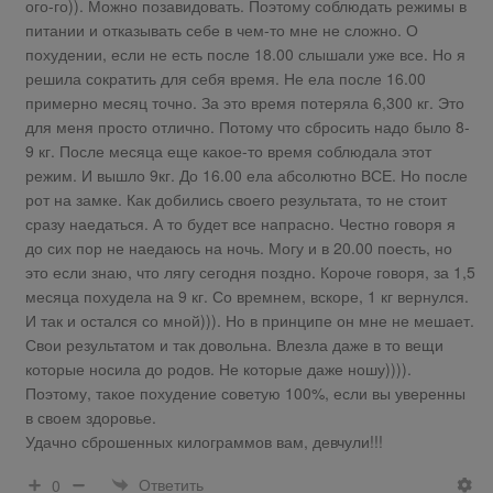
ого-го)). Можно позавидовать. Поэтому соблюдать режимы в
питании и отказывать себе в чем-то мне не сложно. О
похудении, если не есть после 18.00 слышали уже все. Но я
решила сократить для себя время. Не ела после 16.00
примерно месяц точно. За это время потеряла 6,300 кг. Это
для меня просто отлично. Потому что сбросить надо было 8-
9 кг. После месяца еще какое-то время соблюдала этот
режим. И вышло 9кг. До 16.00 ела абсолютно ВСЕ. Но после
рот на замке. Как добились своего результата, то не стоит
сразу наедаться. А то будет все напрасно. Честно говоря я
до сих пор не наедаюсь на ночь. Могу и в 20.00 поесть, но
это если знаю, что лягу сегодня поздно. Короче говоря, за 1,5
месяца похудела на 9 кг. Со времнем, вскоре, 1 кг вернулся.
И так и остался со мной))). Но в принципе он мне не мешает.
Свои результатом и так довольна. Влезла даже в то вещи
которые носила до родов. Не которые даже ношу)))).
Поэтому, такое похудение советую 100%, если вы уверенны
в своем здоровье.
Удачно сброшенных килограммов вам, девчули!!!
Ответить
0