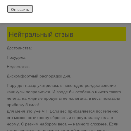
Неонила Полякова
56 лет назад
Нейтральный отзыв
Достоинства:
Похудела.
Недостатки:
Дискомфортный распорядок дня.
Пару дет назад ухитрилась в новогодне-рождественские
каникулы поправиться. И вроде бы особенно ничего такого
не ела, на жирные продукты не налегала, в весы показали
прибавку 5 кило!
Для меня это уже ЧП. Если вес прибавляется постепенно,
его можно потихоньку сбросить и вернуть массу тела в
норму. С резким набором веса — намного сложнее. Если
такое происходит, приходится комбинировать диеты,