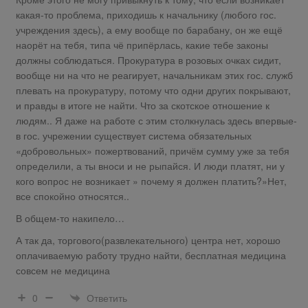
какая-то проблема, приходишь к начальнику (любого гос.
учреждения здесь), а ему вообще по барабану, он же ещё
наорёт на тебя, типа чё припёрлась, какие тебе законы
должны соблюдаться. Прокуратура в розовых очках сидит,
вообще ни на что не реагирует, начальникам этих гос. служб
плевать на прокуратуру, потому что одни других покрывают,
и правды в итоге не найти. Что за скотское отношение к
людям.. Я даже на работе с этим столкнулась здесь впервые-
в гос. учрежении существует система обязательных
«добровольных» пожертвований, причём сумму уже за тебя
определили, а ты вноси и не рыпайся. И люди платят, ни у
кого вопрос не возникает » почему я должен платить?»Нет,
все спокойно относятся..
В общем-то накипело…
А так да, торгового(развлекательного) центра нет, хорошо
оплачиваемую работу трудно найти, бесплатная медицина
совсем не медицина
Ответить
0