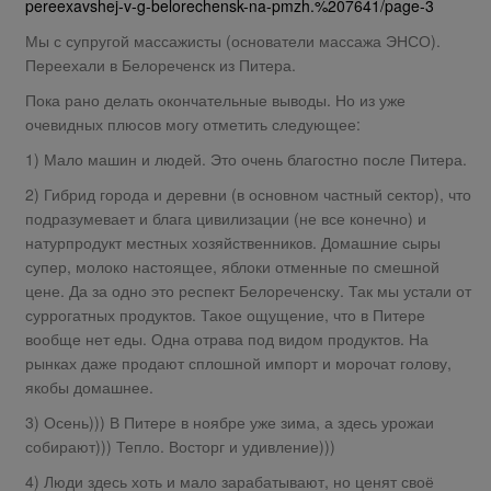
pereexavshej-v-g-belorechensk-na-pmzh.%207641/page-3
Мы с супругой массажисты (основатели массажа ЭНСО).
Переехали в Белореченск из Питера.
Пока рано делать окончательные выводы. Но из уже
очевидных плюсов могу отметить следующее:
1) Мало машин и людей. Это очень благостно после Питера.
2) Гибрид города и деревни (в основном частный сектор), что
подразумевает и блага цивилизации (не все конечно) и
натурпродукт местных хозяйственников. Домашние сыры
супер, молоко настоящее, яблоки отменные по смешной
цене. Да за одно это респект Белореченску. Так мы устали от
суррогатных продуктов. Такое ощущение, что в Питере
вообще нет еды. Одна отрава под видом продуктов. На
рынках даже продают сплошной импорт и морочат голову,
якобы домашнее.
3) Осень))) В Питере в ноябре уже зима, а здесь урожаи
собирают))) Тепло. Восторг и удивление)))
4) Люди здесь хоть и мало зарабатывают, но ценят своё