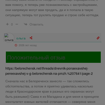
вам помогу, я теперь уже познакомилась с застройщиками,
они напрямую могут вам продать, да и я попала в такую
ситуацию, теперь тот рухлять продаю и строю себе коттедж.
Ответить
0
ольга
2026 лет назад
Положительный отзыв
https://belorechensk.net/threads/dnevnik-ponaexavshej-
pereexavshej-v-g-belorechensk-na-pmzh.%207641/page-2
Сначала нас в Белореченск занесло — так сложились
обстоятельства, а потом я приятно удивилась насколько
люди в Краснодарском крае в разных его окраинах могут
быть разными)) Сама я из Магадана и для меня в принципе
менталитет южных жителей отличается — северяне меня