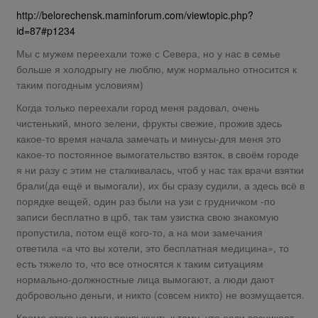
http://belorechensk.maminforum.com/viewtopic.php?
id=87#p1234
Мы с мужем переехали тоже с Севера, но у нас в семье
больше я холодрыгу не люблю, муж нормально относится к
таким погодным условиям)
Когда только переехали город меня радовал, очень
чистенький, много зелени, фрукты свежие, прожив здесь
какое-то время начала замечать и минусы-для меня это
какое-то постоянное вымогательство взяток, в своём городе
я ни разу с этим не сталкивалась, чтоб у нас так врачи взятки
брали(да ещё и вымогали), их бы сразу судили, а здесь всё в
порядке вещей, один раз были на узи с грудничком -по
записи бесплатно в црб, так там узистка свою знакомую
пропустила, потом ещё кого-то, а на мои замечания
ответила «а что вы хотели, это бесплатная медицина», то
есть тяжело то, что все относятся к таким ситуациям
нормально-должностные лица вымогают, а люди дают
добровольно деньги, и никто (совсем никто) не возмущается.
Кроме этого не могу привыкнуть к тому, что если возникает