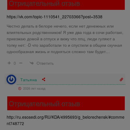
Отрицательный отзыв
https://vk.com/topic-1110541_22703366?post=3538
Честно делать в белоре нечего, если нет денежных или
влиятельных родственников! Я уже два года в сочи работаю,
приезжаю домой в отпуск и вижу что ппц, люди гуляют а
толку нет: -D что заработали то и спустили в общем скучная
однообразная жизнь и подняться сложно там будет…
Ответить
0
Татьяна
2026 лет назад
Отрицательный отзыв
http://ru.esosedi.org/RU/KDA/4995693/g_belorechensk/#comme
nt748772