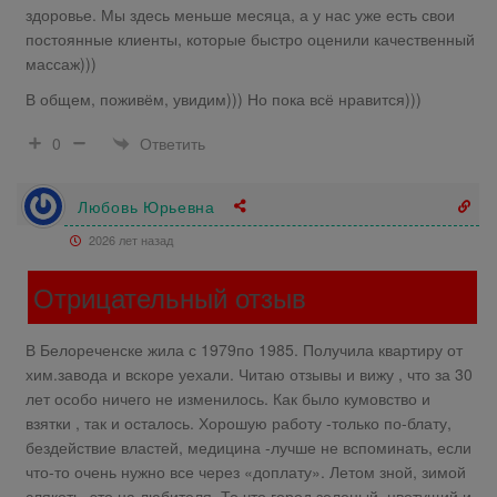
здоровье. Мы здесь меньше месяца, а у нас уже есть свои
постоянные клиенты, которые быстро оценили качественный
массаж)))
В общем, поживём, увидим))) Но пока всё нравится)))
Ответить
0
Любовь Юрьевна
2026 лет назад
Отрицательный отзыв
В Белореченске жила с 1979по 1985. Получила квартиру от
хим.завода и вскоре уехали. Читаю отзывы и вижу , что за 30
лет особо ничего не изменилось. Как было кумовство и
взятки , так и осталось. Хорошую работу -только по-блату,
бездействие властей, медицина -лучше не вспоминать, если
что-то очень нужно все через «доплату». Летом зной, зимой
слякоть, это на любителя. То что город зеленый, цветущий и