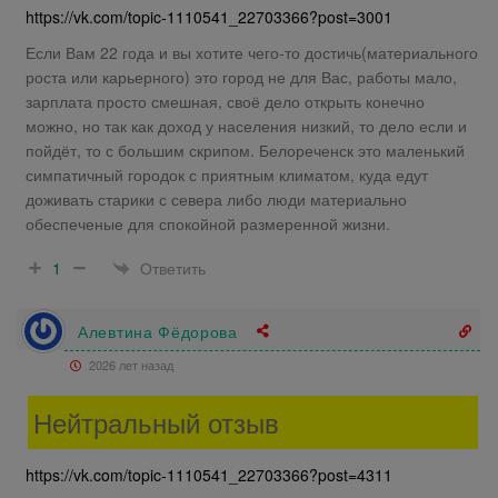
https://vk.com/topic-1110541_22703366?post=3001
Если Вам 22 года и вы хотите чего-то достичь(материального
роста или карьерного) это город не для Вас, работы мало,
зарплата просто смешная, своё дело открыть конечно
можно, но так как доход у населения низкий, то дело если и
пойдёт, то с большим скрипом. Белореченск это маленький
симпатичный городок с приятным климатом, куда едут
доживать старики с севера либо люди материально
обеспеченые для спокойной размеренной жизни.
Ответить
1
Алевтина Фёдорова
2026 лет назад
Нейтральный отзыв
https://vk.com/topic-1110541_22703366?post=4311