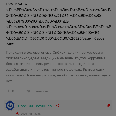
B2%D1%8B-
%D0%BF%D0%B5%D1%80%D0%B5%D0%B5%D1%85%D0%B
0%D0%B2%D1%88%D0%B8%D1%85-%D0%BD%D0%B0-
%D0%9F%D0%9C%D0%96-%D0%B2-
%D0%9A%D1%80%D0%B0%D1%81%D0%BD%D0%BE%D0%B
4%D0%B0%D1%80%D1%81%D0%BA%D0%B8%D0%B9-
%D0%BA%D1%80%D0%B0%D0%B9.%20325/page-10#post-
7482
Приехали в Белореченск с Сибири, до сих пор жалеем и
обязательно уедем. Медицина на нуле, кругом коррупция,
без взятки никто пальцем не пошевелит, люди хотят
зарабатывать и, при этом, ничего не делать. Кругом одни
завистники. А насчет работы, не обольщайтесь, ничего здесь
нет…
Ответить
0
Евгений Вотинцев
2026 лет назад