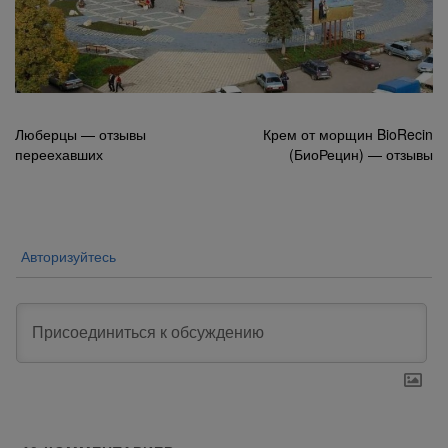
Навигация
Люберцы — отзывы
Крем от морщин BioRecin
переехавших
(БиоРецин) — отзывы
по
записям
Авторизуйтесь