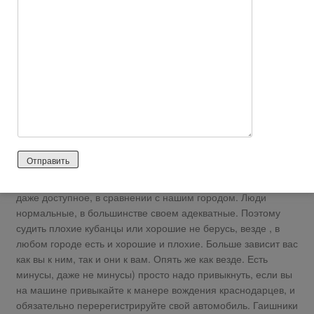
маленьких городках невозможно найти работу, во-вторых
очень низкий уровень образования. После школы в большом
городе мы были в шоке. Насчет турков не соглашусь, у нас
соседи были молодая пара очень хорошие отзывчивые
ребята. Так вот про Белореченск, такие городки и станицы
это все-таки идеальный вариант для пенсионеров, а мы
помыкались там 4 месяца, продали дом и переехали в
Краснодар. С работой проблем нет, нашли сразу же,
зарплаты приличные жить можно. Образование на уровне,
большой город есть большой город, так вот если есть детки
школьники советую не ехать в маленькие городки. Мы сами
из Оренбурга, скажу сразу , что жилье в Краснодаре очень
даже доступное, в сравнении с нашим городом. Люди
нормальные, в большинстве своем адекватные. Поэтому
судить плохие кубанцы или хорошие не берусь, везде , в
любом городе есть и хорошие и плохие. Больше зависит вас
как вы к ним, так и они к вам. Опять же как везде. Есть
минусы, даже не минусы) просто надо привыкнуть, если вы
на машине привыкайте к манере вождения краснодарцев, и
обязательно перерегистрируйте свой автомобиль. Гаишники