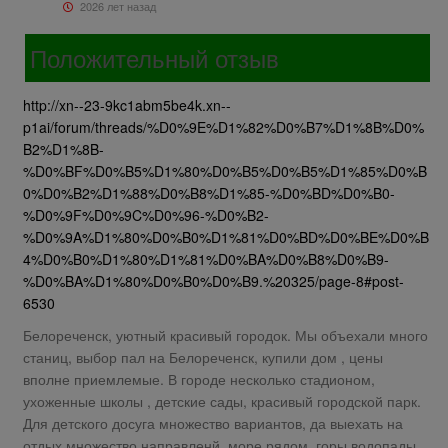
2026 лет назад
Положительный отзыв
http://xn--23-9kc1abm5be4k.xn--
p1ai/forum/threads/%D0%9E%D1%82%D0%B7%D1%8B%D0%
B2%D1%8B-
%D0%BF%D0%B5%D1%80%D0%B5%D0%B5%D1%85%D0%B
0%D0%B2%D1%88%D0%B8%D1%85-%D0%BD%D0%B0-
%D0%9F%D0%9C%D0%96-%D0%B2-
%D0%9A%D1%80%D0%B0%D1%81%D0%BD%D0%BE%D0%B
4%D0%B0%D1%80%D1%81%D0%BA%D0%B8%D0%B9-
%D0%BA%D1%80%D0%B0%D0%B9.%20325/page-8#post-
6530
Белореченск, уютный красивый городок. Мы объехали много
станиц, выбор пал на Белореченск, купили дом , цены
вполне приемлемые. В городе несколько стадионом,
ухоженные школы , детские сады, красивый городской парк.
Для детского досуга множество вариантов, да выехать на
отдых множество направленй, море рядом, горы водопады