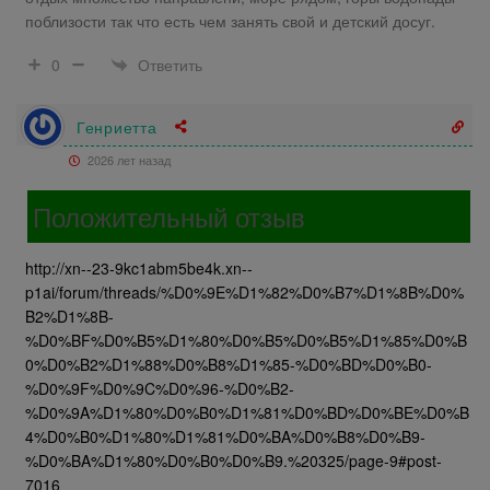
поблизости так что есть чем занять свой и детский досуг.
Ответить
0
Генриетта
2026 лет назад
Положительный отзыв
http://xn--23-9kc1abm5be4k.xn--
p1ai/forum/threads/%D0%9E%D1%82%D0%B7%D1%8B%D0%
B2%D1%8B-
%D0%BF%D0%B5%D1%80%D0%B5%D0%B5%D1%85%D0%B
0%D0%B2%D1%88%D0%B8%D1%85-%D0%BD%D0%B0-
%D0%9F%D0%9C%D0%96-%D0%B2-
%D0%9A%D1%80%D0%B0%D1%81%D0%BD%D0%BE%D0%B
4%D0%B0%D1%80%D1%81%D0%BA%D0%B8%D0%B9-
%D0%BA%D1%80%D0%B0%D0%B9.%20325/page-9#post-
7016