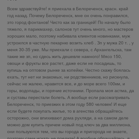
Всем здравствуйте! я приехала в Белореченск, красн. край
год назад. Почему Белореченск, мне он очень понравился,
это город фонтанов! Чисто как за границей! По началу было
тяжело, я парикмахер, салонов тут очень много, но мастеров
хороших мало, поэтому набивала клиентов новинками, муж
устроился в частную пекарню возить хлеб . Зп у мужа 20 т. , у
меня 30-35 уже. Мы приехали с севера, с Архангельска, там
такие же зп, но сдесь жить дешевле намного! Мясо 150,
овощи и фрукты все растет, даже если не посадишь, то
купишь на оптовом рынке за копейки. Честно скажу боялась
ехать, тут нет ни знакомых, ни родственников, но рискнула,
сейчас не жалею, нравится все, и до море всего 100км, и
горы, водопады, и горячие источники. Пропала моя астма, да
и суставы перестали болеть. А вообще если рассматривать
Белореченск, то приезжих в этом году 580 человек! И еще
если будете покупать жилье, то в агенства обращайтесь
осторожно, они впихивают дома рухляди, а на самом деле
можно дом купить причем новый под ключ за два миллиона,
они пользуются тем, что вы города и пригорода не знаете,
поэтому сами искать не поедите! А вообще обращайтесь, я