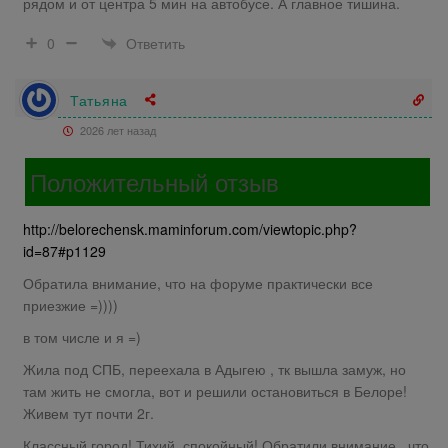
рядом и от центра 5 мин на автобусе. А главное тишина.
Ответить
0
Татьяна
2026 лет назад
Положительный отзыв
http://belorechensk.maminforum.com/viewtopic.php?
id=87#p1129
Обратила внимание, что на форуме практически все
приезжие =))))
в том числе и я =)
Жила под СПБ, переехала в Адыгею , тк вышла замуж, но
там жить не смогла, вот и решили остановиться в Белоре!
Живем тут почти 2г.
Классный город! Тихий, спокойный! Обратили внимание , что