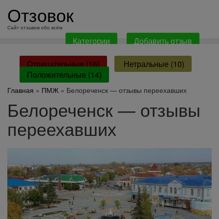
перейти
Отзовок
к
содержанию
Сайт отзывов обо всём
Категории
Добавить отзыв
Отрицательные (16)
Нетральные (10)
Положительные (14)
Главная
»
ПМЖ
» Белореченск — отзывы переехавших
Белореченск — отзывы
переехавших