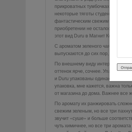
прикроватных тумбочках). Время 
некоторые тяготы студенческого бы
фантастическим свежим сочным за
приобретении не осталось (может, я
этот вид Duru в Магнит Косметик и
С ароматом зеленого чая я время 
выпускаются до сих пор, но в танд
По внешнему виду интереснее и п
оттенок ярче, сочнее. Упаковка у 
и Duru упакованы одинаково — в г
упаковка, мне кажется, важна тольк
от магазина до дома. Важнее все ж
По аромату их ранжировать сложно 
свежим зеленым, но все три пахну
звучит «суше» и больше соответст
чуть химичнее, но все три аромата