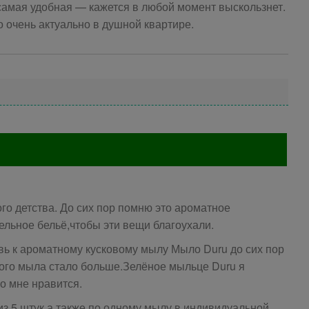
самая удобная — кажется в любой момент выскользнет.
о очень актуально в душной квартире.
го детства. До сих пор помню это ароматное
ельное бельё,чтобы эти вещи благоухали.
вь к ароматному кусковому мылу Мыло Duru до сих пор
того мыла стало больше.Зелёное мыльце Duru я
о мне нравится.
из 5 штук,а также по одному мылу в индивидуальной