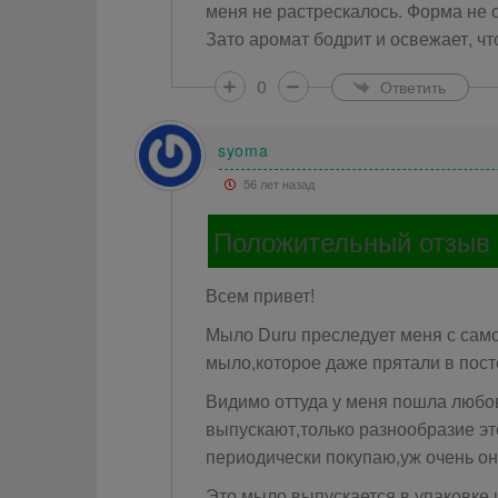
меня не растрескалось. Форма не 
Зато аромат бодрит и освежает, чт
0
Ответить
syoma
56 лет назад
Положительный отзыв
Всем привет!
Мыло Duru преследует меня с само
мыло,которое даже прятали в пост
Видимо оттуда у меня пошла любо
выпускают,только разнообразие э
периодически покупаю,уж очень он
Это мыло выпускается в упаковке 