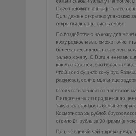
самый слабый запах у Palmolive, D
Dove положить в шкаф, то все вещи
Duru даже в открытых упаковках з
открытии дверцы очень слабо.
По воздействию на кожу для меня
кожу редкое мыло сможет очистить
более агрессивное, после него ко
только в жару. С Duru я не намыли
как мне кажется, оно более «глице
чтобы оно сушило кожу рук. Размыл
раскисает, если в мыльнице задер
Стоимость зависит от аппетитов м
Пятерочке часто продается по цене
такую же стоимость большие бруски
Косметик за 36 рублей брусок весом
стоило 21 рубль за 80 грамм (в чек
Duru «Зеленый чай + крем» неидеа