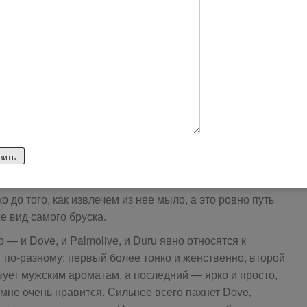
было чудесное и воспоминания хорошие, несмотря на
та. Помню, что очень хотела купить такое же мыло с
пахом зелени, но почему-то воспоминания о его
 тогда его так и не купила?). А полгода назад увидела
 не смогла пройти мимо, тем более была скидка.
от времени покупала Dove и Palmolive — оба
еме с отдушкой огурца.
ривлекательнее именно Duru — полосатое и зеленый
Dove солиднее выглядит — картонная коробка. Palmolive
лянцевую бумагу, отличаются только рисунком. Но
о до того, как извлечем из нее мыло, а это ровно путь
е вид самого бруска.
— и Dove, и Palmolive, и Duru явно относятся к
т по-разному: первый более тонко и женственно, второй
вует мужским ароматам, а последний — ярко и просто,
 мне очень нравится. Сильнее всего пахнет Dove,