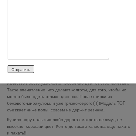
не подходят… Все чаще и чаще стали покупать иную марку!
Ответить
0
УлыбкаЧеширскогоКота
2026 лет назад
Отрицательный отзыв
http://otzyvy.by/tm_odegda_i_obuv/18101.html
Качество просто ужасное!!!! Особенно цвет быстро исчезает.
Такое впечатление, что делают колготы, для того, чтобы их
можно было одеть только один раз. После стирки из
бежевого-миракулюм. и уже грязно-серого)))))Модель TOP
съезжает ниже попы, совсем не держит резинка.
Купила пару польских-любо дорого смотреть-не жмут, не
высокие. хороший цвет. Конте до такого качества еще пахать
и пахать!!!