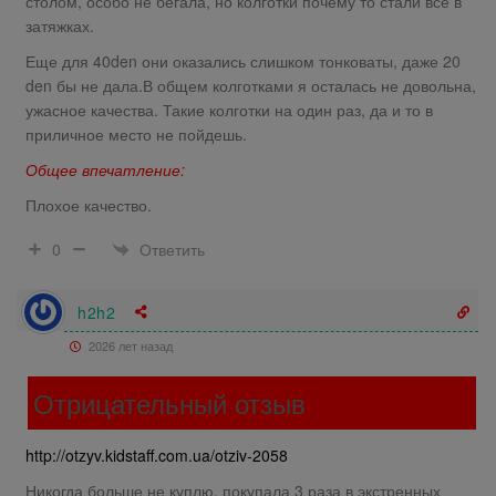
столом, особо не бегала, но колготки почему то стали все в
затяжках.
Еще для 40den они оказались слишком тонковаты, даже 20
den бы не дала.В общем колготками я осталась не довольна,
ужасное качества. Такие колготки на один раз, да и то в
приличное место не пойдешь.
Общее впечатление:
Плохое качество.
Ответить
0
h2h2
2026 лет назад
Отрицательный отзыв
http://otzyv.kidstaff.com.ua/otziv-2058
Никогда больше не куплю, покупала 3 раза в экстренных