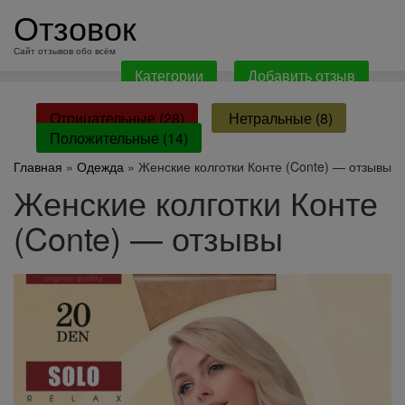
перейти
Отзовок
к
содержанию
Сайт отзывов обо всём
Категории
Добавить отзыв
Отрицательные (28)
Нетральные (8)
Положительные (14)
Главная
»
Одежда
» Женские колготки Конте (Conte) — отзывы
Женские колготки Конте
(Conte) — отзывы