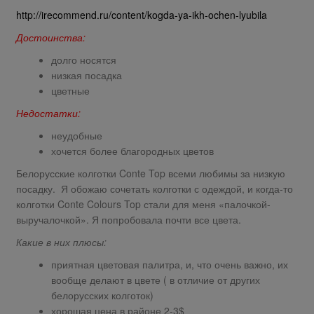
http://irecommend.ru/content/kogda-ya-ikh-ochen-lyubila
Достоинства:
долго носятся
низкая посадка
цветные
Недостатки:
неудобные
хочется более благородных цветов
Белорусские колготки Conte Top всеми любимы за низкую
посадку. Я обожаю сочетать колготки с одеждой, и когда-то
колготки Conte Colours Top стали для меня «палочкой-
выручалочкой». Я попробовала почти все цвета.
Какие в них плюсы:
приятная цветовая палитра, и, что очень важно, их
вообще делают в цвете ( в отличие от других
белорусских колготок)
хорошая цена в районе 2-3$