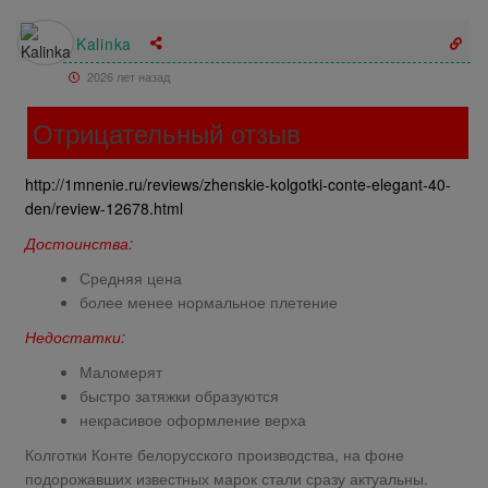
Kalinka
2026 лет назад
Отрицательный отзыв
http://1mnenie.ru/reviews/zhenskie-kolgotki-conte-elegant-40-
den/review-12678.html
Достоинства:
Средняя цена
более менее нормальное плетение
Недостатки:
Маломерят
быстро затяжки образуются
некрасивое оформление верха
Колготки Конте белорусского производства, на фоне
подорожавших известных марок стали сразу актуальны.