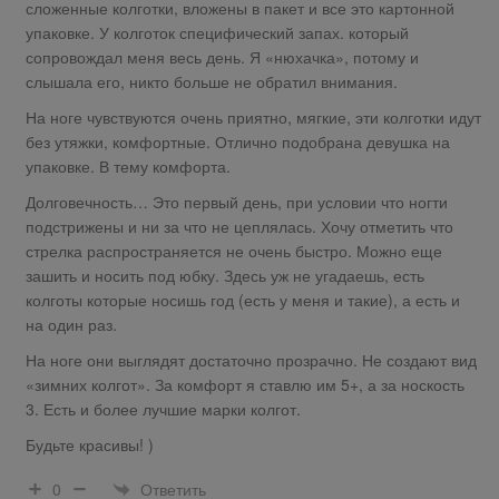
сложенные колготки, вложены в пакет и все это картонной
упаковке. У колготок специфический запах. который
сопровождал меня весь день. Я «нюхачка», потому и
слышала его, никто больше не обратил внимания.
На ноге чувствуются очень приятно, мягкие, эти колготки идут
без утяжки, комфортные. Отлично подобрана девушка на
упаковке. В тему комфорта.
Долговечность… Это первый день, при условии что ногти
подстрижены и ни за что не цеплялась. Хочу отметить что
стрелка распространяется не очень быстро. Можно еще
зашить и носить под юбку. Здесь уж не угадаешь, есть
колготы которые носишь год (есть у меня и такие), а есть и
на один раз.
На ноге они выглядят достаточно прозрачно. Не создают вид
«зимних колгот». За комфорт я ставлю им 5+, а за носкость
3. Есть и более лучшие марки колгот.
Будьте красивы! )
Ответить
0