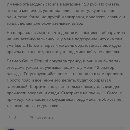
Именно эта модель стоила в магазине 129 руб. Но сказать,
что они мне очень уж понравились не могу. Купила, еще
одни, тоже Конте, но другой маркировки, подороже, сравню и
тогда сделаю уже окончательный вывод.
Не понравилось мне то, что достав из пакетика я обнаружила
на них затяжку-залысину. И у меня подозрение, что она там
уже была. Потом в первый же день образовалась еще одна,
причем на коленке, так что уже под мини-юбку не оденешь.
Размер Conte Elegant покупала тройку, и они мне были так
это, даже узковаты, учитывая еще что у меня 42 размер
одежды. Регулирующийся пояс — не поняла в чем прелесть.
Просто пояс и все, ниже его делать, будет собираться
гармошкой. Шортиков нет, есть только прямоугольники для
прочности впереди и сзади. Смотрится не очень : ). Омса, к
примеру, хоть какие-то кружавчеки придумала, чтоб хоть не
так позорно выглядело все.
Ответить
0