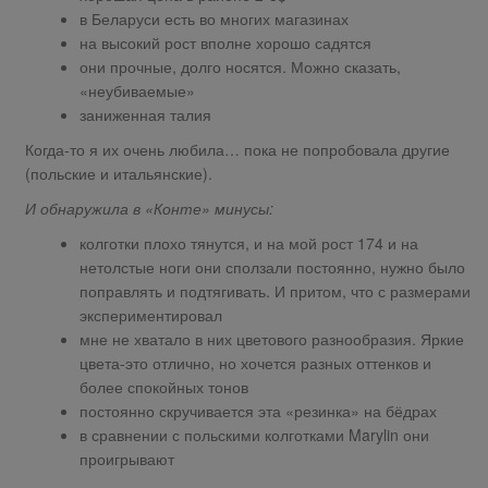
в Беларуси есть во многих магазинах
на высокий рост вполне хорошо садятся
они прочные, долго носятся. Можно сказать,
«неубиваемые»
заниженная талия
Когда-то я их очень любила… пока не попробовала другие
(польские и итальянские).
И обнаружила в «Конте» минусы:
колготки плохо тянутся, и на мой рост 174 и на
нетолстые ноги они сползали постоянно, нужно было
поправлять и подтягивать. И притом, что с размерами
экспериментировал
мне не хватало в них цветового разнообразия. Яркие
цвета-это отлично, но хочется разных оттенков и
более спокойных тонов
постоянно скручивается эта «резинка» на бёдрах
в сравнении с польскими колготками Marylin они
проигрывают