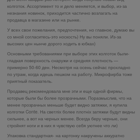
колготок. Ассортимент то и дело меняется, и выбор, из-за
незнания новинок, приходится частично возлагать на
продавца в магазине или на рынке.
У всех свои пожелания, предпочтения, но главное, думаю вы
со мной согласитесь-это носкость) Ну вы поняли. Из-за
высоких цен нынче дорого ходить в юбках)
Основными требованиями при выборе этих колготок были-
гладкая поверхность снаружи и средняя плотность —
примерно 50-60 ден. Несмотря на осень сейчас прохладно
по утрам, когда идешь пешком на работу. Микрофирба тоже
приятный показатель.
Продавец рекомендовала мне эти и еще одной фирмы,
которые были бы более прозрачными. Поразмыслив, что на
менее прозрачных меньше будет видно затяжки, я купила
колготки Conte. На светліх более плотніх затяжки будут видны
сильнее, а вот на черных менее. Всегда беру черные, они
стройнят ноги и в них я чувствую себя уютнее что ли)
Упаковка стандартная- на картонку накручены аккуратно