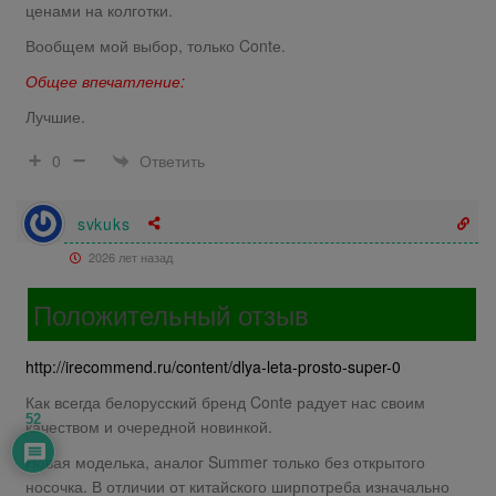
ценами на колготки.
Вообщем мой выбор, только Contе.
Общее впечатление:
Лучшие.
Ответить
0
svkuks
2026 лет назад
Положительный отзыв
http://irecommend.ru/content/dlya-leta-prosto-super-0
Как всегда белорусский бренд Conte радует нас своим
52
качеством и очередной новинкой.
Новая моделька, аналог Summer только без открытого
носочка. В отличии от китайского ширпотреба изначально