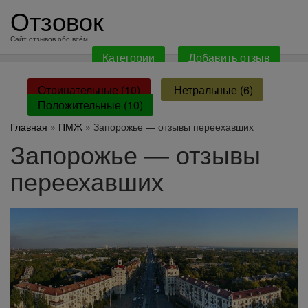
перейти
Отзовок
к
содержанию
Сайт отзывов обо всём
Категории
Добавить отзыв
Отрицательные (10)
Нетральные (6)
Положительные (10)
Главная
»
ПМЖ
» Запорожье — отзывы переехавших
Запорожье — отзывы
переехавших