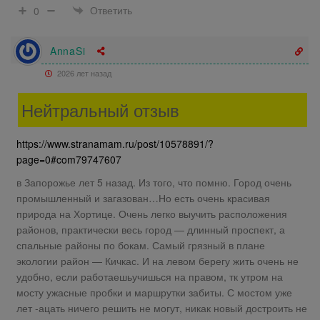
Ответить
0
AnnaSi
2026 лет назад
Нейтральный отзыв
https://www.stranamam.ru/post/10578891/?
page=0#com79747607
в Запорожье лет 5 назад. Из того, что помню. Город очень
промышленный и загазован…Но есть очень красивая
природа на Хортице. Очень легко выучить расположения
районов, практически весь город — длинный проспект, а
спальные районы по бокам. Самый грязный в плане
экологии район — Кичкас. И на левом берегу жить очень не
удобно, если работаешьучишься на правом, тк утром на
мосту ужасные пробки и маршрутки забиты. С мостом уже
лет -ацать ничего решить не могут, никак новый достроить не