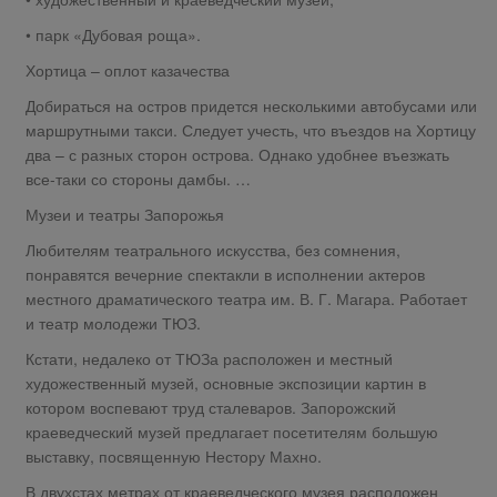
• парк «Дубовая роща».
Хортица – оплот казачества
Добираться на остров придется несколькими автобусами или
маршрутными такси. Следует учесть, что въездов на Хортицу
два – с разных сторон острова. Однако удобнее въезжать
все-таки со стороны дамбы. …
Музеи и театры Запорожья
Любителям театрального искусства, без сомнения,
понравятся вечерние спектакли в исполнении актеров
местного драматического театра им. В. Г. Магара. Работает
и театр молодежи ТЮЗ.
Кстати, недалеко от ТЮЗа расположен и местный
художественный музей, основные экспозиции картин в
котором воспевают труд сталеваров. Запорожский
краеведческий музей предлагает посетителям большую
выставку, посвященную Нестору Махно.
В двухстах метрах от краеведческого музея расположен