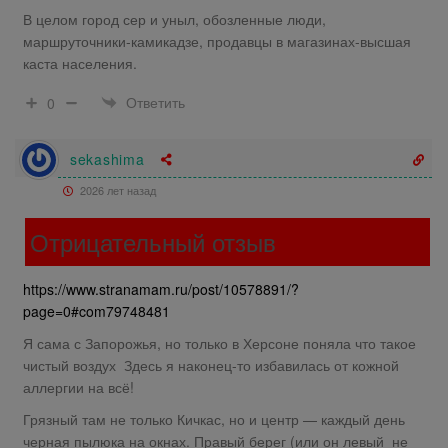
В целом город сер и уныл, обозленные люди,
маршруточники-камикадзе, продавцы в магазинах-высшая
каста населения.
Ответить
0
sekashima
2026 лет назад
Отрицательный отзыв
https://www.stranamam.ru/post/10578891/?
page=0#com79748481
Я сама с Запорожья, но только в Херсоне поняла что такое
чистый воздух Здесь я наконец-то избавилась от кожной
аллергии на всё!
Грязный там не только Кичкас, но и центр — каждый день
черная пылюка на окнах. Правый берег (или он левый не