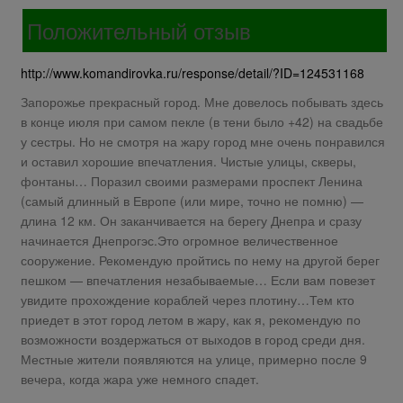
Положительный отзыв
http://www.komandirovka.ru/response/detail/?ID=124531168
Запорожье прекрасный город. Мне довелось побывать здесь
в конце июля при самом пекле (в тени было +42) на свадьбе
у сестры. Но не смотря на жару город мне очень понравился
и оставил хорошие впечатления. Чистые улицы, скверы,
фонтаны… Поразил своими размерами проспект Ленина
(самый длинный в Европе (или мире, точно не помню) —
длина 12 км. Он заканчивается на берегу Днепра и сразу
начинается Днепрогэс.Это огромное величественное
сооружение. Рекомендую пройтись по нему на другой берег
пешком — впечатления незабываемые… Если вам повезет
увидите прохождение кораблей через плотину…Тем кто
приедет в этот город летом в жару, как я, рекомендую по
возможности воздержаться от выходов в город среди дня.
Местные жители появляются на улице, примерно после 9
вечера, когда жара уже немного спадет.