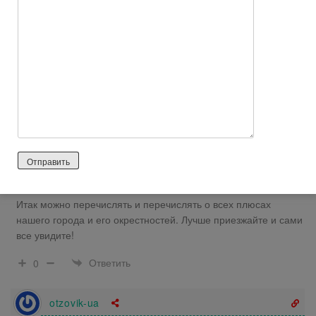
я родилась и прожила 5 лет/ все равно через день уже
хочется домой, потому что в гостях хорошо, а дома лучше. И
пусть говорят, что город наш весь в дыму и весь в выбросах
от заводов, все равно на другой я его не променяла бы.
Запорожье известно островом Хортица, который разделяет
город на левый и правый берег. У нас очень много красивых
мест, как на Хортице в заповеднике, так и просто по городу.
Ничто не сравниться с такими закатами.
Чего стоят Запорожские степи и поля, засеянные пшеницей.
Ведь не везде же дымят заводы, и выбрасываются
химические отходы.
Итак можно перечислять и перечислять о всех плюсах
нашего города и его окрестностей. Лучше приезжайте и сами
все увидите!
Ответить
0
otzovik-ua