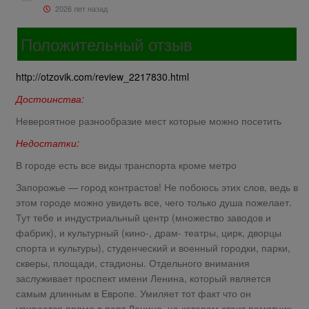
2026 лет назад
Положительный отзыв
http://otzovik.com/review_2217830.html
Достоинства:
Невероятное разнообразие мест которые можно посетить
Недостатки:
В городе есть все виды транспорта кроме метро
Запорожье — город контрастов! Не побоюсь этих слов, ведь в
этом городе можно увидеть все, чего только душа пожелает.
Тут тебе и индустриальный центр (множество заводов и
фабрик), и культурный (кино-, драм- театры, цирк, дворцы
спорта и культуры), студенческий и военный городки, парки,
скверы, площади, стадионы. Отдельного внимания
заслуживает проспект имени Ленина, который является
самым длинным в Европе. Умиляет тот факт что он
упирается прямо в порт Ленина, на котором стоит памятник