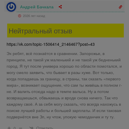
Андрей Бачкала
2026 лет назад
Нейтральный отзыв
https://vk.com/topic-1506414_2146467?post=43
Эх ребят, всё познаётся в сравнении. Запорожье, в
принципе, не такой уж маленький и не такой уж бедненький
город. Я тут после универа хорошо по области помотался, и
могу смело заявить, что бывает в разы хуже. Вот только,
когда попадаешь за границу, в страны, так сказать «первого
мира», возникает ощущение, что сам ты живёшь в полном г-
не. И валить отсюда надо в темпе вальса. Ну а потом
возвращаешься, обвыкаешь и вроде снова ничего. Так что
каждому своё. А за себя могу сказать, что всегда нахожусь в
поиске лучшей работы и большей зарплаты. И если таковая
подвернётся вне Зп, ну чтож, упокую чемоданчик и ту ту.
Ответить
0