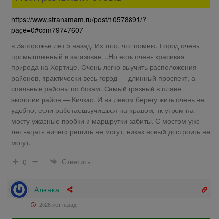
https://www.stranamam.ru/post/10578891/?
page=0#com79747607
в Запорожье лет 5 назад. Из того, что помню. Город очень
промышленный и загазован…Но есть очень красивая
природа на Хортице. Очень легко выучить расположения
районов, практически весь город — длинный проспект, а
спальные районы по бокам. Самый грязный в плане
экологии район — Кичкас. И на левом берегу жить очень не
удобно, если работаешьучишься на правом, тк утром на
мосту ужасные пробки и маршрутки забиты. С мостом уже
лет -ацать ничего решить не могут, никак новый достроить не
могут.
Ответить
0
Аленка
2026 лет назад