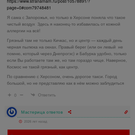
https://www.stranamam.ru/post/10578891/?
page=0#com79748481
Я сама с Запорожья, но только в Херсоне поняла что такое
чистый воздух Здесь я наконец-то избавилась от кожной
аллергии на всё!
Грязный там не только Кичкас, но и центр — каждый день
черная пылюка на окнах. Правый берег (или он левый не
помню, который через Днепрогэс) и Бабурка удобно, только
если Вы работаете там же, но там гораздо чище. Наверное,
Космос не такой грязный, как центр.
По сравнению с Херсоном, очень дорогое такси. Город
большой, но не представляю как в нём можно заблудиться
Ответить
0
Мастерица ответов
2026 лет назад