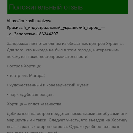
Положительный отзыв
https://tonkosti.ru/otzyv/
Красивый_индустриальный_украинский_город_—
_о_Запорожье-186344397
Запорожье является одним из областных центров Украины.
Для того, кто никогда не был в этом городе, интересными
покажутся такие достопримечательности:
• остров Хортица;
• театр им. Магара;
• художественный и краеведческий музеи;
• парк «Дубовая роща».
Хортица – оплот казачества
Добираться на остров придется несколькими автобусами или
маршрутными такси. Следует учесть, что въездов на Хортицу
два – с разных сторон острова. Однако удобнее въезжать
все-таки со стороны дамбы. …