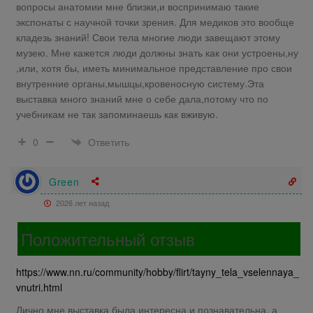
вопросы анатомии мне близки,и воспринимаю такие
экспонаты с научной точки зрения. Для медиков это вообще
кладезь знаний! Свои тела многие люди завещают этому
музею. Мне кажется люди должны знать как они устроены,ну
,или, хотя бы, иметь минимальное представление про свои
внутренние органы,мышцы,кровеносную систему.Эта
выставка много знаний мне о себе дала,потому что по
учебникам не так запоминаешь как вживую.
Ответить
0
Green
2026 лет назад
Положительный отзыв
https://www.nn.ru/community/hobby/flirt/tayny_tela_vselennaya_
vnutri.html
Лично мне выставка была интересна и познавательна, а