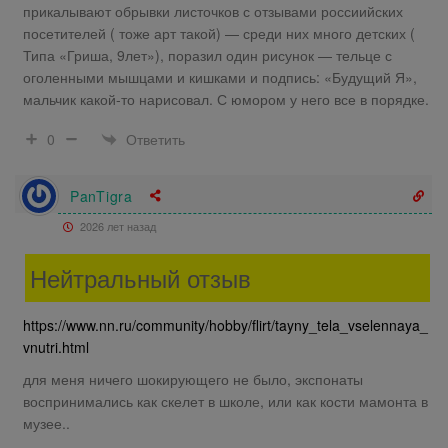
прикалывают обрывки листочков с отзывами россиийских
посетителей ( тоже арт такой) — среди них много детских (
Типа «Гриша, 9лет»), поразил один рисунок — тельце с
оголенными мышцами и кишками и подпись: «Будущий Я»,
мальчик какой-то нарисовал. С юмором у него все в порядке.
Ответить
0
PanTigra
2026 лет назад
Нейтральный отзыв
https://www.nn.ru/community/hobby/flirt/tayny_tela_vselennaya_
vnutri.html
для меня ничего шокирующего не было, экспонаты
воспринимались как скелет в школе, или как кости мамонта в
музее..