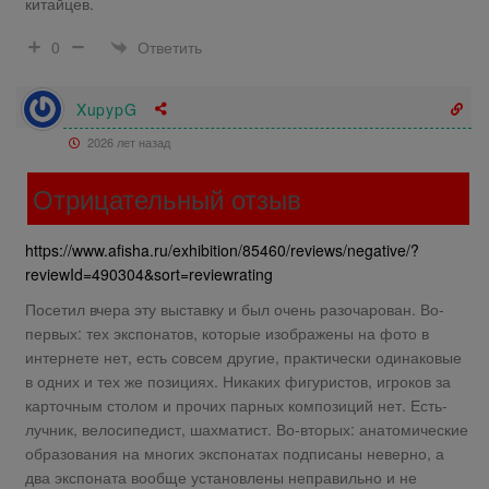
китайцев.
Ответить
0
XupypG
2026 лет назад
Отрицательный отзыв
https://www.afisha.ru/exhibition/85460/reviews/negative/?
reviewId=490304&sort=reviewrating
Посетил вчера эту выставку и был очень разочарован. Во-
первых: тех экспонатов, которые изображены на фото в
интернете нет, есть совсем другие, практически одинаковые
в одних и тех же позициях. Никаких фигуристов, игроков за
карточным столом и прочих парных композиций нет. Есть-
лучник, велосипедист, шахматист. Во-вторых: анатомические
образования на многих экспонатах подписаны неверно, а
два экспоната вообще установлены неправильно и не