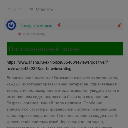
Ответить
0
Тимур Лемешко
2026 лет назад
Положительный отзыв
https://www.afisha.ru/exhibition/85460/reviews/positive/?
reviewId=484235&sort=reviewrating
Великолепная выставка! Огромное количество экспонатов,
каждый из которых чрезвычайно интересен. Удивительная
технология полимерного метода позволяет увидеть ткани в
их ественном виде, так, как они были при сохранении.
Разрезы органов, тканей, тела целиком. Особенно
впечатляют структуры кровеносной системы: мельчайшие
капилляры сердца, почек. Полная наглядная модель всей
кровеносной системы руки! Черзвычайно наглядно,
познавательно. У каждого стенда можно было бы стоять