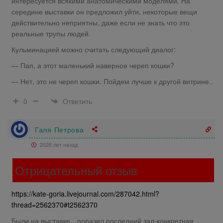
интересуется всякими анатомическими моделями. На
середине выставки он предложил уйти, некоторые вещи
действительно неприятны, даже если не знать что это
реальные трупы людей.
Кульминацией можно считать следующий диалог:
— Пап, а этот маленький наверное череп кошки?
— Нет, это не череп кошки. Пойдем лучше к другой витрине..
Ответить
0
Галя Петрова
2026 лет назад
Отрицательный отзыв
https://kate-goria.livejournal.com/287042.html?
thread=2562370#t2562370
Были на выставке…поразил последний зал-конкретная