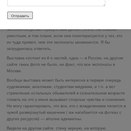
vselennaja-vnutri/msg314967/?
IMSESSID=pf5ifblvg6r8tba3msb3fdstr0&#msg314967
дети, да, но они воспринимают такое адекватнее и легче
всего. Другой вопрос, что откровенная «порнуха» среди
экспонатов делает присутствие детей…э-э-э…не совсем
уместным, в том плане, если они поинтересуются у тех, кто
их туда привел, чем эти экспонаты занимаются. Я бы
затруднилась ответить.
Выставка состоит из 4-х частей, одна — в России, на другом
сайте таких фото не было, не факт, что все экспонаты в
Москве.
Вообще выставка может быть интересна в первую очередь
художникам, анатомам, студентам-медикам, и т.п. а вот
стремление остальных обывателей в сознательном возрасте
глазеть на это у меня вызывает спорные чувства и сомнения.
Не могу гарантировать, что все, кто с вожделением пялится в
чужой разверзнутый кишечник ( аж нагибаются на фотках с
других ресурсов) — вполне адекватны.
Видела на другом сайте стену черную, на которую