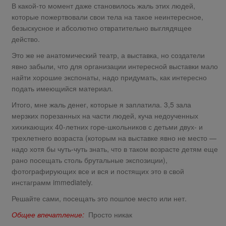
В какой-то момент даже становилось жаль этих людей,
которые пожертвовали свои тела на такое неинтересное,
безыскусное и абсолютно отвратительно выглядящее
действо.
Это же не анатомический театр, а выставка, но создатели
явно забыли, что для организации интересной выставки мало
найти хорошие экспонаты, надо придумать, как интересно
подать имеющийся материал.
Итого, мне жаль денег, которые я заплатила. 3,5 зала
мерзких порезанных на части людей, куча недоученных
хихикающих 40-летних горе-школьников с детьми двух- и
трехлетнего возраста (которым на выставке явно не место —
надо хотя бы чуть-чуть знать, что в таком возрасте детям еще
рано посещать столь брутальные экспозиции),
фотографирующих все и вся и постящих это в свой
инстаграмм immediately.
Решайте сами, посещать это пошлое место или нет.
Общее впечатление:
Просто никак