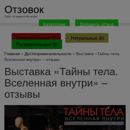
перейти
Отзовок
к
содержанию
Сайт отзывов обо всём
Категории
Добавить отзыв
Отрицательные (7)
Нетральные (6)
Положительные (5)
Главная
»
Достопримечательности
» Выставка «Тайны тела.
Вселенная внутри» – отзывы
Выставка «Тайны тела.
Вселенная внутри» –
отзывы