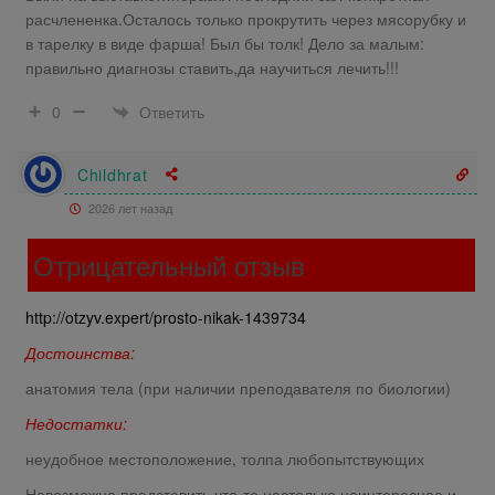
расчлененка.Осталось только прокрутить через мясорубку и
в тарелку в виде фарша! Был бы толк! Дело за малым:
правильно диагнозы ставить,да научиться лечить!!!
Ответить
0
Childhrat
2026 лет назад
Отрицательный отзыв
http://otzyv.expert/prosto-nikak-1439734
Достоинства:
анатомия тела (при наличии преподавателя по биологии)
Недостатки:
неудобное местоположение, толпа любопытствующих
Невозможно представить что-то настолько неинтересное и