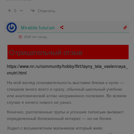
Ответить
0
Mirabile futurum
2026 лет назад
Отрицательный отзыв
https://www.nn.ru/community/hobby/flirt/tayny_tela_vselennaya_
vnutri.html
На мой взгляд познавательность выставки близка к нулю —
слишком много всего и сразу, обычный школьный учебник
или анатомический атлас несравненно полезнее. Во всяком
случае я ничего нового не узнал.
Конечно, распиленные трупы и усохшие пиписьки вызвают
определенный болезненный интерес — но не более.
Ходил с восьмилетним мальчиком который живо