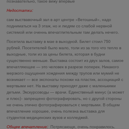
познавательно, такое вижу впервые
Недостатки:
сам выствавочный зал в арт центре «Ветошный», надо
подниматься на 3 этаж, но и людям со слабой нервной
системой или оченнь впечатлительным там делать нечего.
Посетила выставку в мае в выходной. Билет стоил 750
рублей. Посетителей было мало, толи из за того что тепло в
выходные, толи из за цены билета, которая в будни
существенно меньше. Выставка состоит из двух залов, самое
впечатляющее — это человек в разрезе поперек. Никакого
мерзкого ощущения хождения между трупов или мумий не
возникает — все экспонаты похожи на пластик, ассоциаций с
мертвыми нет. На выставку приходят даже с маленькими
детьми. Экскурсоводы — врачи. Единственый минус (а может
и плюс)- запрещено фотографировать, но с другой стороны
не очень этично фотографироваться с мертвыми. В общем
впечатление хорошее, очень полезна выставка для
студентов медицинских вузов и колледжей.
Общее впечатление:
Потрясающе, очень понравилось.