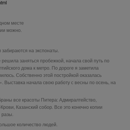
html
дном месте
ии можно.
и забираются на экспонаты.
е решила заняться пробежкой, начала свой путь по
тийского дома к метро. По дороге я заметила
оилось. Собственно этой постройкой оказалась
. Выставка начала свою работу с весны по осень, на
браны все красоты Питера: Адмиралтейство,
Крови, Казанский собор. Все это конечно копии
 разы.
ольшое количество людей.