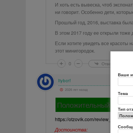
И хоть есть вывеска, чтоб экспонат
ни говорит. Особенно дети, которы
Прошлый год, 2016, выставка была
В этом 2017 году ее открыли тоже 
Если хотите увидеть все красоты н
этот минигородок.
0
Ответить
Ваше и
ltybcrf
2026 лет назад
Тема
Положительный отзыв
Тип от
https://otzovik.com/review_2692089.
Сообщ
Достоинства: