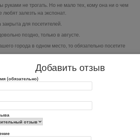
ы руками не трогать. Но не мало тех, кому она ни о чем
е любят залезть на экспонат.
 закрыта для посетителей.
довольно поздно, только в августе.
ашего города в одном место, то обязательно посетите
Добавить отзыв
мя (обязательно)
зыва
html
ение