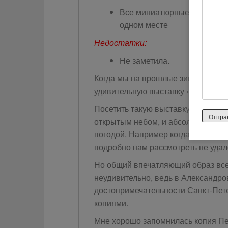
Все миниатюрные прекрасны
одном месте
Недостатки:
Не заметила.
Когда мы на прошлые зимние каник
удивительную выставку «Петербург
Посетить такую выставку может лю
открытым небом, и абсолютно бесп
погодой. Например когда мы до не
подробно нам рассмотреть не удал
Но общий впечатляющий образ всех 
неудивительно, ведь в Александро
достопримечательности Санкт-Пете
копиями.
Мне хорошо запомнилась копия Пе