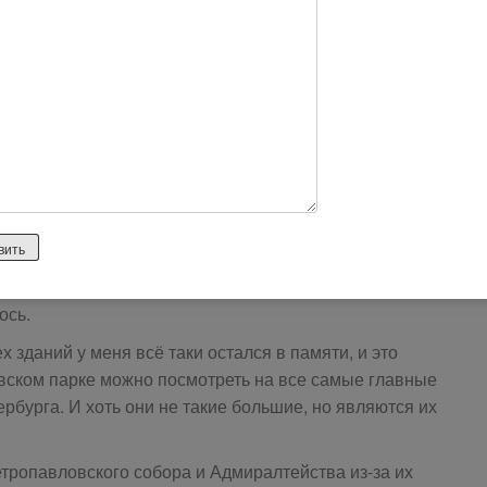
е копии достопримечательностей Санкт-Петербурга в
улы ездили в Санкт -Петербург, то посетили
 в миниатюре» (Россия, Санкт-Петербург).
бой желающий, так как она находится в парке- под
латна. Это конечно хорошо, но только если повезёт с
ё доехали, то она была присыпана снегом, поэтому всё
ось.
зданий у меня всё таки остался в памяти, и это
вском парке можно посмотреть на все самые главные
рбурга. И хоть они не такие большие, но являются их
тропавловского собора и Адмиралтейства из-за их