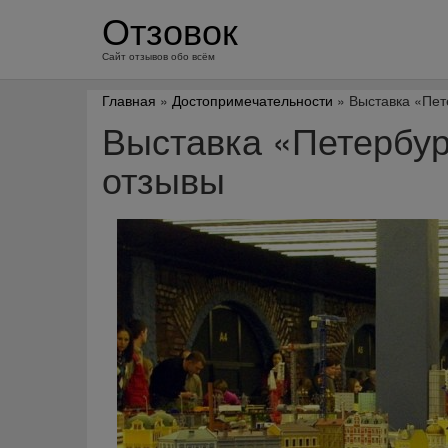
перейти
Отзовок
к
содержанию
Сайт отзывов обо всём
Главная
»
Достопримечательности
» Выставка «Пет
Выставка «Петербу
отзывы