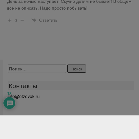
День за ночью наступает! Скучно детям не бывает! В общем
всё не описать, Надо просто побывать!
Ответить
0
Найти:
Контакты
18
info@otzovok.ru
Все права защищены ©