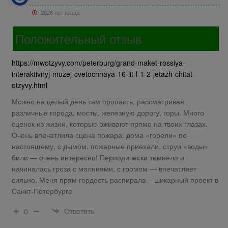
2026 лет назад
Положительный отзыв
https://mwotzyvy.com/peterburg/grand-maket-rossiya-
interaktivnyj-muzej-cvetochnaya-16-lit-l-1-2-jetazh-chitat-
otzyvy.html
Можно на целый день там пропасть, рассматривая
различные города, мосты, железную дорогу, горы. Много
сценок из жизни, которые оживают прямо на твоих глазах.
Очень впечатлила сцена пожара: дома «горели» по-
настоящему, с дымом, пожарные приехали, струи «воды»
били — очень интересно! Периодически темнело и
начиналась гроза с молниями, с громом — впечатляет
сильно. Меня прям гордость распирала – шикарный проект в
Санкт-Петербурге
Ответить
0