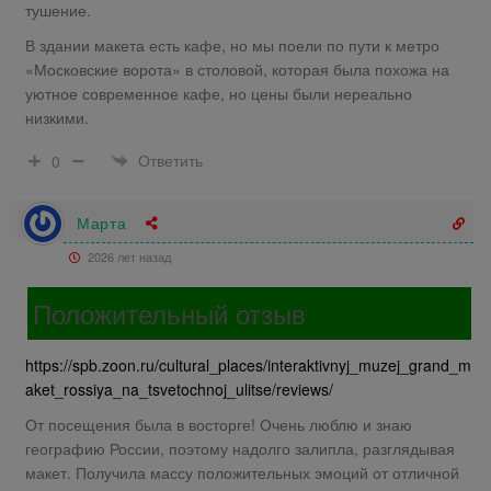
тушение.
В здании макета есть кафе, но мы поели по пути к метро
«Московские ворота» в столовой, которая была похожа на
уютное современное кафе, но цены были нереально
низкими.
Ответить
0
Марта
2026 лет назад
Положительный отзыв
https://spb.zoon.ru/cultural_places/interaktivnyj_muzej_grand_m
aket_rossiya_na_tsvetochnoj_ulitse/reviews/
От посещения была в восторге! Очень люблю и знаю
географию России, поэтому надолго залипла, разглядывая
макет. Получила массу положительных эмоций от отличной