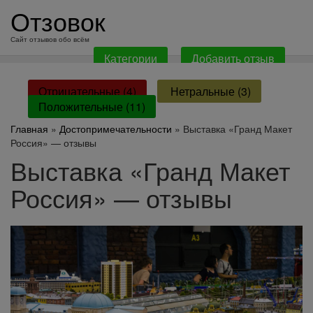
перейти
Отзовок
к
содержанию
Сайт отзывов обо всём
Категории
Добавить отзыв
Отрицательные (4)
Нетральные (3)
Положительные (11)
Главная
»
Достопримечательности
» Выставка «Гранд Макет
Россия» — отзывы
Выставка «Гранд Макет
Россия» — отзывы