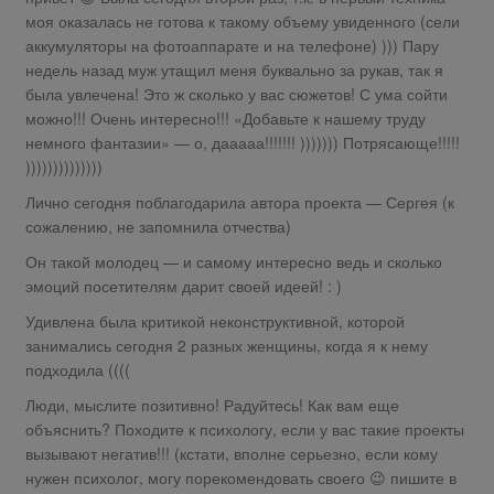
моя оказалась не готова к такому объему увиденного (сели
аккумуляторы на фотоаппарате и на телефоне) ))) Пару
недель назад муж утащил меня буквально за рукав, так я
была увлечена! Это ж сколько у вас сюжетов! С ума сойти
можно!!! Очень интересно!!! «Добавьте к нашему труду
немного фантазии» — о, дааааа!!!!!!! ))))))) Потрясающе!!!!!
))))))))))))))
Лично сегодня поблагодарила автора проекта — Сергея (к
сожалению, не запомнила отчества)
Он такой молодец — и самому интересно ведь и сколько
эмоций посетителям дарит своей идеей! : )
Удивлена была критикой неконструктивной, которой
занимались сегодня 2 разных женщины, когда я к нему
подходила ((((
Люди, мыслите позитивно! Радуйтесь! Как вам еще
объяснить? Походите к психологу, если у вас такие проекты
вызывают негатив!!! (кстати, вполне серьезно, если кому
нужен психолог, могу порекомендовать своего 😉 пишите в