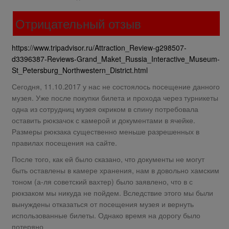
Отрицательный отзыв
https://www.tripadvisor.ru/Attraction_Review-g298507-
d3396387-Reviews-Grand_Maket_Russia_Interactive_Museum-
St_Petersburg_Northwestern_District.html
Сегодня, 11.10.2017 у нас не состоялось посещение данного
музея. Уже после покупки билета и прохода через турникеты
одна из сотрудниц музея окриком в спину потребовала
оставить рюкзачок с камерой и документами в ячейке.
Размеры рюкзака существенно меньше разрешенных в
правилах посещения на сайте.
После того, как ей было сказано, что документы не могут
быть оставлены в камере хранения, нам в довольно хамским
тоном (а-ля советский вахтер) было заявлено, что в с
рюкзаком мы никуда не пойдем. Вследствие этого мы были
вынуждены отказаться от посещения музея и вернуть
использованные билеты. Однако время на дорогу было
потеряно