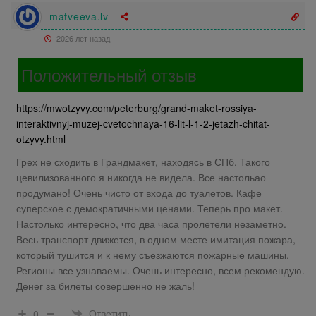
matveeva.lv
2026 лет назад
Положительный отзыв
https://mwotzyvy.com/peterburg/grand-maket-rossiya-
interaktivnyj-muzej-cvetochnaya-16-lit-l-1-2-jetazh-chitat-
otzyvy.html
Грех не сходить в Грандмакет, находясь в СПб. Такого
цевилизованного я никогда не видела. Все настольао
продумано! Очень чисто от входа до туалетов. Кафе
суперское с демократичными ценами. Теперь про макет.
Настолько интересно, что два часа пролетели незаметно.
Весь транспорт движется, в одном месте имитация пожара,
который тушится и к нему съезжаются пожарные машины.
Регионы все узнаваемы. Очень интересно, всем рекомендую.
Денег за билеты совершенно не жаль!
Ответить
0