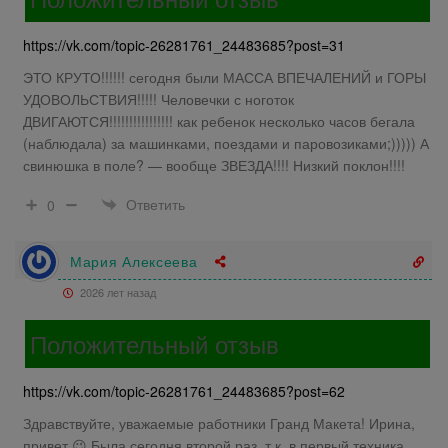
https://vk.com/topic-26281761_24483685?post=31
ЭТО КРУТО!!!!!! сегодня были МАССА ВПЕЧАЛЕНИЙ и ГОРЫ
УДОВОЛЬСТВИЯ!!!!! Человечки с ноготок
ДВИГАЮТСЯ!!!!!!!!!!!!!!!! как ребенок несколько часов бегала
(наблюдала) за машинками, поездами и паровозиками;))))) А
свинюшка в поле? — вообще ЗВЕЗДА!!!! Низкий поклон!!!!
Ответить
0
Мария Алексеева
2026 лет назад
Положительный отзыв
https://vk.com/topic-26281761_24483685?post=62
Здравствуйте, уважаемые работники Гранд Макета! Ирина,
привет 😉 Была сегодня второй раз, т.к. в первый техника