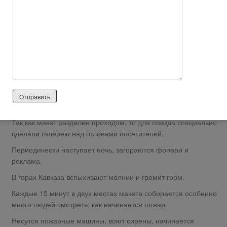
не действовали.
Осмотр начинается с левой стороны, где разместилась
Калининградская область.
И дальше центральная часть страны, где хорошо узнаваема
Москва, Кавказ с Олимпийским Сочи, Сибирь и Север.
Едут автобусы, поезда, электрички и даже метро.
Особенно нас поразил поезд с самым длинным маршрутом в
мире Москва – Владивосток.
Так как макет разделен проходом, то для поезда специально
сделали галерею над головами посетителей.
Периодически наступает ночь, загораются фонари и
реклама.
В горах Кавказа вспыхивают молнии и гремит гром.
Каждые 15 минут в двух местах макета собирается особенно
много людей смотреть, как начинается пожар.
Несутся пожарные машины, воют сирены, начинается