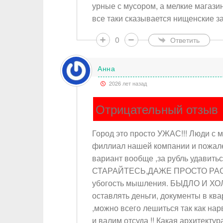
урные с мусором, а мелкие магазин
все таки сказывается нищенские з
0
Ответить
Анна
2026 лет назад
Отрицательный отзыв
Город это просто УЖАС!!! Люди с м
филлиал нашей компании и пожале
вариант вообще ,за рубль удави
СТАРАЙТЕСЬ,ДАЖЕ ПРОСТО РАС
убогость мышления. БЫДЛО И ХОЛО
оставлять деньги, документы в кв
,можно всего лешиться так как нарв
и валим отсуда !! Какая архитекту