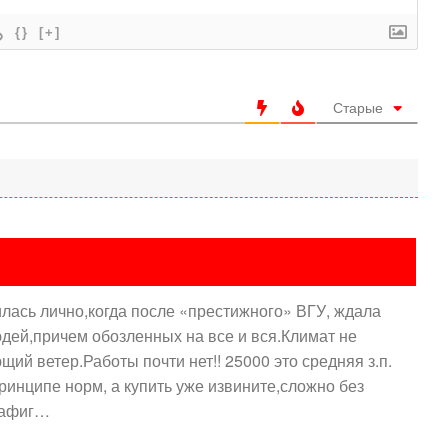
{}
[+]
Старые
лась лично,когда после «престижного» ВГУ, ждала
юдей,причем обозленных на все и вся.Климат не
ий ветер.Работы почти нет!! 25000 это средняя з.п.
ринципе норм, а купить уже извините,сложно без
нафиг…