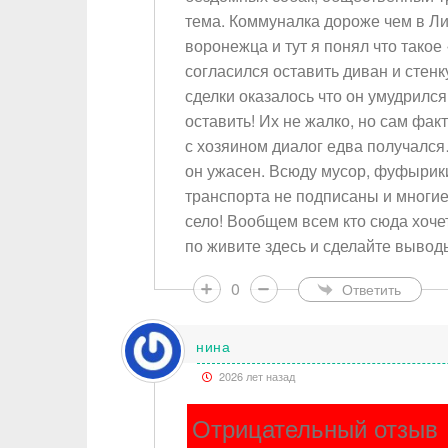
тема. Коммуналка дороже чем в Ли
воронежца и тут я понял что тако
согласился оставить диван и стенк
сделки оказалось что он умудрилс
оставить! Их не жалко, но сам фак
с хозяином диалог едва получался
он ужасен. Всюду мусор, фуфырик
транспорта не подписаны и многие 
село! Вообщем всем кто сюда хоче
по живите здесь и сделайте выводы
Ваше и
0
Ответить
Тема
нина
Тип от
2026 лет назад
Отрицательный отзыв
Сообщ