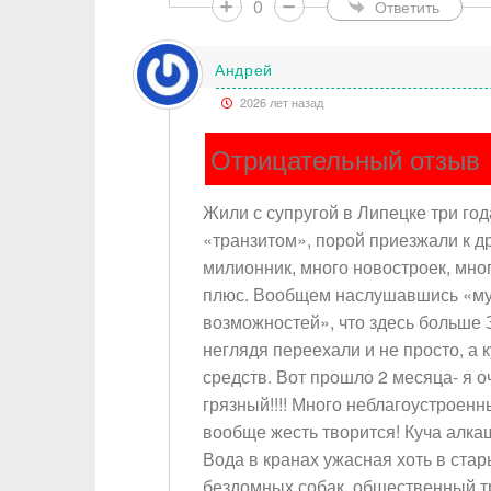
0
Ответить
Андрей
2026 лет назад
Отрицательный отзыв
Жили с супругой в Липецке три год
«транзитом», порой приезжали к др
милионник, много новостроек, мног
плюс. Вообщем наслушавшись «муд
возможностей», что здесь больше 
неглядя переехали и не просто, а 
средств. Вот прошло 2 месяца- я о
грязный!!!! Много неблагоустроенн
вообще жесть творится! Куча алкаш
Вода в кранах ужасная хоть в стар
бездомных собак, общественный тр