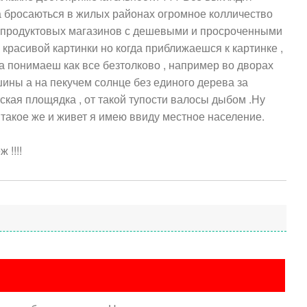
а бросаються в жилых районах огромное колличество
а продуктовых магазинов с дешевыми и просроченными
красивой картинки но когда приближаешся к картинке ,
 понимаеш как все безтолково , например во дворах
ины а на пекучем солнце без единого дерева за
ская площядка , от такой тупости валосы дыбом .Ну
 такое же и живет я имею ввиду местное население.
 !!!!