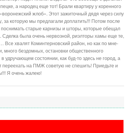
пецке, а народец еще тот! Брали квартиру у коренного
е «воронежский жлоб». Этот зажиточный дядя через силу
у, за которую мы предлагали доплатить!!! Потом после
я поснимать старые карнизы и шторы, которые обещал
т. Сделка была очень нервозной, риэлторы хамы еще те,
… Все хвалят Коминтерновский район, но как по мне-
и, много бездомных, остановки общественного
в удручающем состоянии, как буд-то здесь не город, а
Добавить отзыв
т переехать на ПМЖ советую не спешить! Приедьте и
!!! Я очень жалею!
мя (обязательно)
зыва
ение