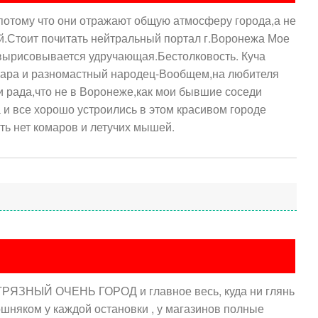
потому что они отражают общую атмосферу города,а не
й.Стоит почитать нейтральный портал г.Воронежа Мое
 вырисовывается удручающая.Бестолковость. Куча
жара и разномастный народец-Вообщем,на любителя
и рада,что не в Воронеже,как мои бывшие соседи
а и все хорошо устроились в этом красивом городе
ть нет комаров и летучих мышей.
ГРЯЗНЫЙ ОЧЕНЬ ГОРОД и главное весь, куда ни глянь
ошняком у каждой остановки , у магазинов полные