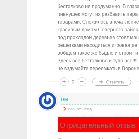
бестолково не продуманно .В глаз
пивнушек могут их разбавить пар
товарами. Сложилось впечатление 
красивым домам Северного района
под прохладой деревьев стоят маш
решетками находиться игровая дет
вобщем такое же быдло и строит и
Здесь все безтолково и тупо все!!!!
не вздумайте переезжать в Воронеж
0
Ответить
DM
2026 лет назад
Отрицательный отзыв