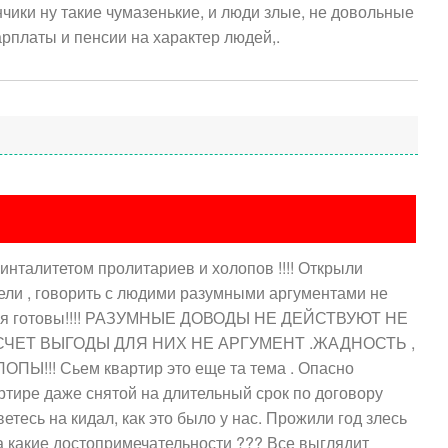
чики ну такие чумазенькие, и люди злые, не довольные
арплаты и пенсии на характер людей,.
инталитетом пролитариев и холопов !!!! Открыли
ли , говорить с людими разумными аргументами не
ться готовы!!!! РАЗУМНЫЕ ДОВОДЫ НЕ ДЕЙСТВУЮТ НЕ
ЧЕТ ВЫГОДЫ ДЛЯ НИХ НЕ АРГУМЕНТ .ЖАДНОСТЬ ,
ПЫ!!! Сьем квартир это еще та тема . Опасно
артире даже снятой на длительный срок по договору
етесь на кидал, как это было у нас. Прожили год злесь
ра какие достопримечательности ??? Все выглядит