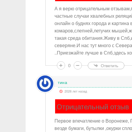
А я верю отрицательным отзывам,
частные случаи хвалебных реляци
онлайн о буднях города и картина
комаров,слепней,летучих мышей,
такая среда обитания.Живу в Спб,
северяне.И нас тут много с Север
..Приезжайте лучше в Спб,здесь хо
0
Ответить
тина
2026 лет назад
Отрицательный отзыв
Первое впечатление о Воронеже, 
везде бумаги, бутылки ,окурки спл