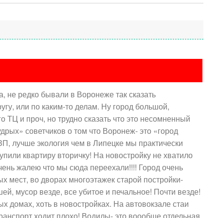
а, не редко бывали в Воронеже так сказать
угу, или по каким-то делам. Ну город большой,
о ТЦ и проч, но трудно сказать что это несомненный
рых» советчиков о том что Воронеж- это «город
ЗП, лучше экология чем в Липецке мы практически
купили квартиру вторичку! На новостройку не хватило
чень жалею что мы сюда переехали!!!! Город очень
ых мест, во дворах многоэтажек старой постройки-
ей, мусор везде, все убитое и печальное! Почти везде!
ых домах, хоть в новостройках. На автовокзале стаи
анспорт ходит плохо! Водилы- это воообще отдельная