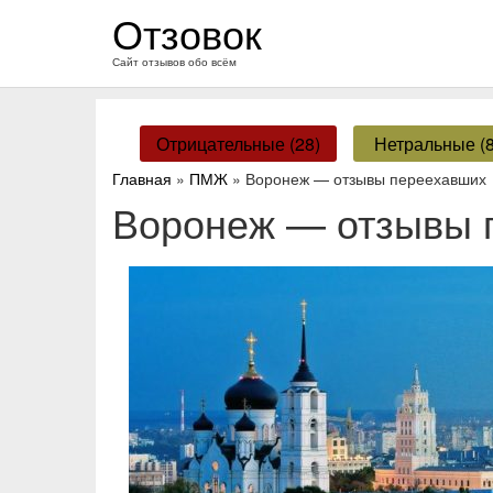
перейти
Отзовок
к
содержанию
Сайт отзывов обо всём
Отрицательные (28)
Нетральные (8
Главная
»
ПМЖ
» Воронеж — отзывы переехавших
Воронеж — отзывы 