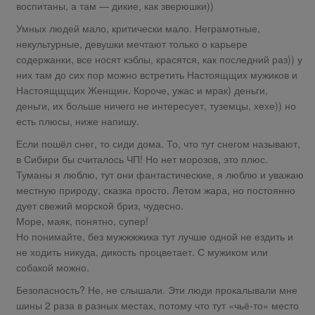
воспитаны, а там — дикие, как зверюшки))
Умных людей мало, критически мало. Неграмотные,
некультурные, девушки мечтают только о карьере
содержанки, все носят кэблы, красятся, как последний раз)) у
них там до сих пор можно встретить Настоящщих мужиков и
Настоящщщих Женщин. Короче, ужас и мрак) деньги,
деньги, их больше ничего не интересует, туземцы, хехе)) но
есть плюсы, ниже напишу.
Если пошёл снег, то сиди дома. То, что тут снегом называют,
в Сибири бы считалось ЧП! Но нет морозов, это плюс.
Туманы я люблю, тут они фантастические, я люблю и уважаю
местную природу, сказка просто. Летом жара, но постоянно
дует свежий морской бриз, чудесно.
Море, маяк, понятно, супер!
Но понимайте, без мужжжжика тут лучше одной не ездить и
не ходить никуда, дикость процветает. С мужиком или
собакой можно.
Безопасность? Не, не слышали. Эти люди прокалывали мне
шины 2 раза в разных местах, потому что тут «чьё-то» место