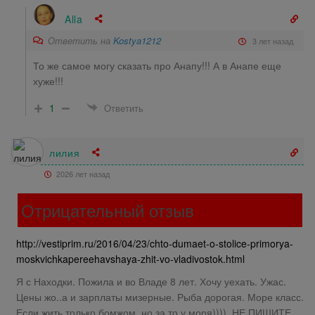
Alla
Ответить на
Kostya1212
3 лет назад
То же самое могу сказать про Анапу!!! А в Анапе еще
хуже!!!
1
Ответить
лилия
2026 лет назад
Отрицательный отзыв
http://vestiprim.ru/2016/04/23/chto-dumaet-o-stolice-primorya-
moskvichkapereehavshaya-zhit-vo-vladivostok.html
Я с Находки. Пожила и во Владе 8 лет. Хочу уехать. Ужас.
Цены жо..а и зарплаты мизерные. Рыба дорогая. Море класс.
Если жить только бомжом ,но за то у моря)))). НЕ ПИШИТЕ