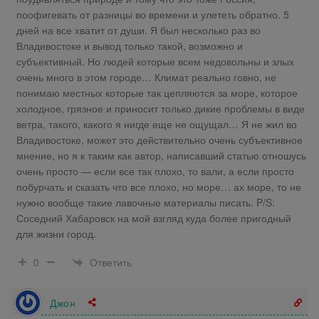
поофигевать от разницы во времени и улететь обратно. 5
дней на все хватит от души. Я был несколько раз во
Владивостоке и вывод только такой, возможно и
субъективный. Но людей которые всем недовольны и злых
очень много в этом городе… Климат реально говно, не
понимаю местных которые так цепляются за море, которое
холодное, грязное и приносит только дикие проблемы в виде
ветра, такого, какого я нигде еще не ощущал… Я не жил во
Владивостоке, может это действительно очень субъективное
мнение, но я к таким как автор, написавший статью отношусь
очень просто — если все так плохо, то вали, а если просто
побурчать и сказать что все плохо, но море… ах море, то не
нужно вообще такие лавочные материалы писать. P/S:
Соседний Хабаровск на мой взгляд куда более пригодный
для жизни город.
Ответить
0
Джон