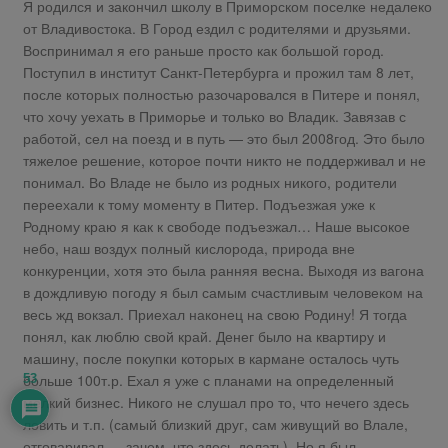
Я родился и закончил школу в Приморском поселке недалеко
от Владивостока. В Город ездил с родителями и друзьями.
Воспринимал я его раньше просто как большой город.
Поступил в институт Санкт-Петербурга и прожил там 8 лет,
после которых полностью разочаровался в Питере и понял,
что хочу уехать в Приморье и только во Владик. Завязав с
работой, сел на поезд и в путь — это был 2008год. Это было
тяжелое решение, которое почти никто не поддерживал и не
понимал. Во Владе не было из родных никого, родители
переехали к тому моменту в Питер. Подъезжая уже к
Родному краю я как к свободе подъезжал… Наше высокое
небо, наш воздух полный кислорода, природа вне
конкуренции, хотя это была ранняя весна. Выходя из вагона
в дождливую погоду я был самым счастливым человеком на
весь жд вокзал. Приехал наконец на свою Родину! Я тогда
понял, как люблю свой край. Денег было на квартиру и
машину, после покупки которых в кармане осталось чуть
больше 100т.р. Ехал я уже с планами на определенный
53
мелкий бизнес. Никого не слушал про то, что нечего здесь
ловить и т.п. (самый близкий друг, сам живущий во Влале,
отговаривал — зачем, что здесь делать). Но я был