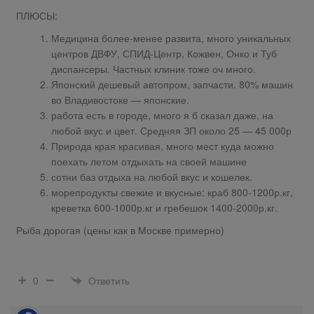
ПЛЮСЫ:
Медицина более-менее развита, много уникальных
центров ДВФУ, СПИД-Центр, Кожвен, Онко и Туб
диспансеры. Частных клиник тоже оч много.
Японский дешевый автопром, запчасти. 80% машин
во Владивостоке — японские.
работа есть в городе, много я б сказал даже, на
любой вкус и цвет. Средняя ЗП около
25 — 45 000
р
Природа края красивая, много мест куда можно
поехать летом отдыхать на своей машине
сотни баз отдыха на любой вкус и кошелек.
морепродукты свежие и вкусные: краб
800-1200
р.кг,
креветка
600-1000
р.кг и гребешок
1400-2000
р.кг.
Рыба дорогая (цены как в Москве примерно)
Ответить
0