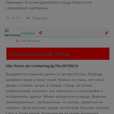
Приморье. А потом удивляются откуда берутся эти
«приморские партизаны».
Ответить
1
веталина
2026 лет назад
Отрицательный отзыв
http://forum.ykt.ru/viewmsg.jsp?id=29739216
Владивосток слишком удален от центра России. Природа
шикарная море и океан тихий. Климат не очень, нет снега,
дождь и слякоть, ветра, и смерчи. Город- на сопках,
разбросанный, хаотичен, все смешалось и новостройки и
исторические здания. Можно забудиться в городе. Девушки
легкомысленные , амбициозные, на понтах, одеваться не
скромно. Цены высокие, рядом нет больше больших городов,
Сеул и Токио рядом. Конкуренция на рынке маленькая,