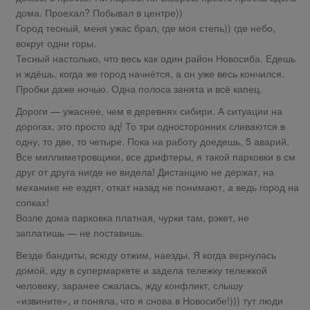
дома. Проехал? Побывал в центре))
Город тесный, меня ужас брал, где моя степь)) где небо,
вокруг одни горы.
Тесный настолько, что весь как один район Новосиба. Едешь
и ждёшь, когда же город начнётся, а он уже весь кончился.
Пробки даже ночью. Одна полоса занята и всё капец.
Дороги — ужаснее, чем в деревнях сибири. А ситуации на
дорогах, это просто ад! То три односторонних сливаются в
одну, то две, то четыре. Пока на работу доедешь, 5 аварий.
Все миллиметровщики, все дрифтеры, я такой парковки в см
друг от друга нигде не видела! Дистанцию не держат, на
механике не ездят, откат назад не понимают, а ведь город на
сопках!
Возле дома парковка платная, чурки там, рэкет, не
заплатишь — не поставишь.
Везде бандиты, всюду отжим, наезды. Я когда вернулась
домой, иду в супермаркете и задела тележку тележкой
человеку, заранее сжалась, жду конфликт, слышу
«извините», и поняла, что я снова в Новосибе!))) тут люди