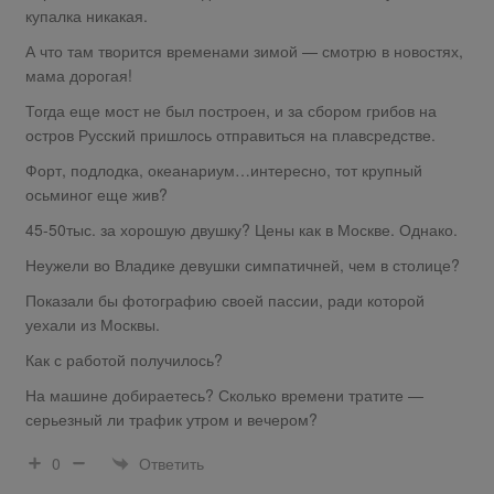
купалка никакая.
А что там творится временами зимой — смотрю в новостях,
мама дорогая!
Тогда еще мост не был построен, и за сбором грибов на
остров Русский пришлось отправиться на плавсредстве.
Форт, подлодка, океанариум…интересно, тот крупный
осьминог еще жив?
45-50тыс. за хорошую двушку? Цены как в Москве. Однако.
Неужели во Владике девушки симпатичней, чем в столице?
Показали бы фотографию своей пассии, ради которой
уехали из Москвы.
Как с работой получилось?
На машине добираетесь? Сколько времени тратите —
серьезный ли трафик утром и вечером?
Ответить
0