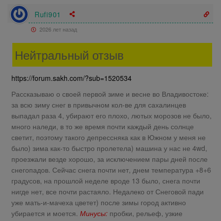
Rufi901
2026 лет назад
Нейтральный отзыв
https://forum.sakh.com/?sub=1520534
Рассказываю о своей первой зиме и весне во Владивостоке:
за всю зиму снег в привычном кол-ве для сахалинцев
выпадал раза 4, убирают его плохо, лютых морозов не было,
много наледи, в то же время почти каждый день солнце
светит, поэтому такого депрессняка как в Южном у меня не
было) зима как-то быстро пролетела) машина у нас не 4wd,
проезжали везде хорошо, за исключением пары дней после
снегопадов. Сейчас снега почти нет, днем температура +8+6
градусов, на прошлой неделе вроде 13 было, снега почти
нигде нет, все почти растаяло. Недалеко от Снеговой пади
уже мать-и-мачеха цветет) после зимы город активно
убирается и моется.
Минусы:
пробки, рельеф, узкие