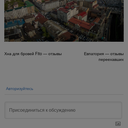
Навигация
Хна для бровей Fito — отзывы
Евпатория — отзывы
переехавших
по
записям
Авторизуйтесь