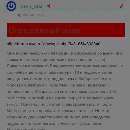
Denis_Kiwi
2026 лет назад
Отрицательный отзыв
http://forum.awd.ru/viewtopic.php?f=616&t=332340
Мне после нескольких лет жизни в Хабаровске со всеми его
климатическими «прелестями» (как описано выше),
Январская поездка во Владивосток запомнилась как ужас…в
солнечный день при температуре -10 и ледяном ветре
ощущалось намного холоднее чем в Хабаровске с его
морозами, ветрами и сыростью. Не знаю, возможно с
непривычки …В бархатный сезон в приморье хорошо) Но
этот сезон короткий и не компенсирует многомесячную
зиму… Понятно, что смотря с чем сравнивать, и после
Москвы может и правда там климат получше Но мне
коренному дальневосточнику за много лет холода так
надоели, что если бы жил в России — уехал бы в
Краснодарский край