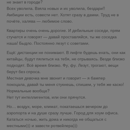
не знает в городе?
Всех уволила. Взяла новых и их уволила, бездари!!
Амбиции есть, совести нет. Хотят сразу в дамки. Труд не в
почёте, халява — любимое слово.
Квартиры очень очень дорогие. И дебильные соседи, прям
стучатся и говорят — давай проставляйся, ты же соседка
наша! Быдло. Постоянно лезут с советами.
Ещё: дистанции не понимают. В лифте будешь ехать, они как
китайцы, будут пялиться на тебя, не отрываясь. Везде близко
подходят. Всё время близко. Фу, фу. Лезут, трогают, вещи
берут без спроса.
Местная девочка мне звонит и говорит — я бампер
покоцала, давай ты меня стукнешь, спишем, у тебя же каско!
Нормальные вообще?
Нет тут интеллигентов, или они прячутся.
Но… воздух, море, климат, покатаешься вечером до
аэропорта и на душе сразу лучше. Город для хоум офиса.
Кататься ночью, жить дома и никогда не общаться с
местными))) и завести ротвейлера)))