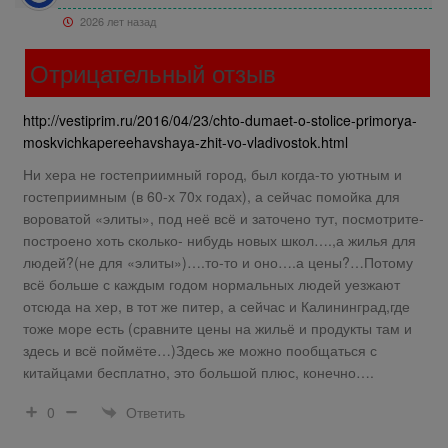
2026 лет назад
Отрицательный отзыв
http://vestiprim.ru/2016/04/23/chto-dumaet-o-stolice-primorya-
moskvichkapereehavshaya-zhit-vo-vladivostok.html
Ни хера не гостеприимный город, был когда-то уютным и
гостеприимным (в 60-х 70х годах), а сейчас помойка для
вороватой «элиты», под неё всё и заточено тут, посмотрите-
построено хоть сколько- нибудь новых школ….,а жилья для
людей?(не для «элиты»)….то-то и оно….а цены?…Потому
всё больше с каждым годом нормальных людей уезжают
отсюда на хер, в тот же питер, а сейчас и Калининград,где
тоже море есть (сравните цены на жильё и продукты там и
здесь и всё поймёте…)Здесь же можно пообщаться с
китайцами бесплатно, это большой плюс, конечно….
Ответить
0