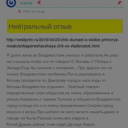
елена
2026 лет назад
Нейтральный отзыв
http://vestiprim.ru/2016/04/23/chto-dumaet-o-stolice-primorya-
moskvichkapereehavshaya-zhit-vo-vladivostok.html
Я долго жила во Владивостоке.училась и работала.Ни разу
не слышала.чтобы кто-то говорил-С Москвы,С Питера.с
Запада.Еще бы сказала-с материка…Про дороги-это не
только Владивостока проблемы.Пусть,вернувшись в
Москву.пройдется по Дмитрову-город в часе езды от
Москвы.Владивосток отдыхает.. Уматный-говорят
определенные слои общества,не очень образованные и
умные.Наверное,с такими Татьяна и общается.Владивосток-
город солнца-это о-о-очень преувеличено.Скорее,город
мороси и ветра.Про шопинг не могу ничего сказать,давно в
городе не была.Раньше,точно,все ездили в
Китай.Думаю,сейчас тоже ездят.Да еще Корея