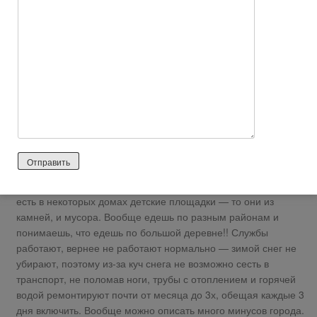
на своей машине, здесь действительно тупые водители
(особенно женщины — наверное анекдоты про женщин за
рулем отсюда пошли : ) ) Общественный транспорт — развит
хорошо. но большинство автобусов….просто ужас..ржавые
корыта…Многочасовые пробки из-за тупости водителей.
Очень мало гуляющих детей. Их просто так по городу
гуляющих с мамами нет. Дворы не обустроены для гуляния с
детьми и самих детей. Выходишь с подъезда сразу или
дорога или куча машин или обрыв (т.к город
многоуровнемый из-за гор). Двориков нет!!! Т.е хочешь
погулять с детьми, нужно специально ехать на набережную
или в центр. Из-за ветров нигде во дворах нет песка, если и
есть в некоторых домах детские площадки — то они из
камней, и мусора. Вообще едешь по разным районам и
понимаешь, что едешь по большой деревне!! Службы
работают, вернее не работают нормально — зимой снег не
убирают, поэтому из-за куч снега не возможно сесть в
транспорт, не поломав ноги, трубы с отоплением и горячей
водой ремонтируют почти от месяца до 3х, обещая каждые 3
дня включить. Вообще можно описать много минусов города.