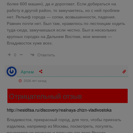
более 600 машин), да и дороговат. Если добираться на
работу в другой район, то замучаетесь, но с ней проблем
нет. Рельеф города — сопки, возвышенности, падения.
Равнин почти нет. Был там, нравилось по лестницам ходить
туда-сюда, замучаешься если честно. Был в нескольких
крупных городах на Дальнем Востоке, мое мнение —
Владивосток хуже всех.
Ответить
0
Артем
2026 лет назад
Отрицательный отзыв
http://nesiditsa.ru/discovery/realnaya-zhizn-vladivostoka
Владивосток, прекрасный город, для того, чтобы приехать
издалека, например из Москвы, посмотреть, погулять,
поудивляться природе и тому что это тоже Россия,