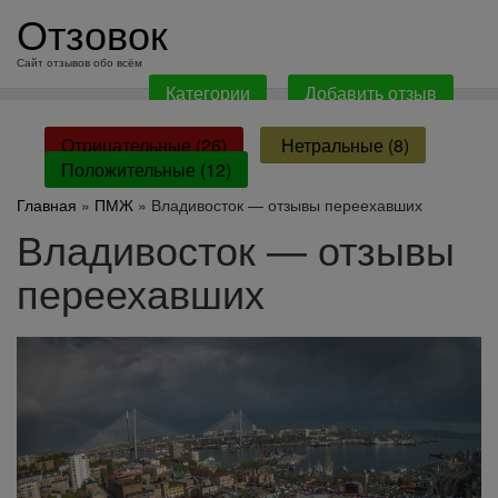
перейти
Отзовок
к
содержанию
Сайт отзывов обо всём
Категории
Добавить отзыв
Отрицательные (26)
Нетральные (8)
Положительные (12)
Главная
»
ПМЖ
» Владивосток — отзывы переехавших
Владивосток — отзывы
переехавших