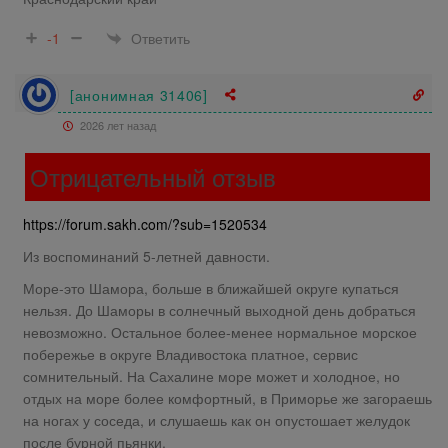
Ответить
-1
[анонимная 31406]
2026 лет назад
Отрицательный отзыв
https://forum.sakh.com/?sub=1520534
Из воспоминаний 5-летней давности.
Море-это Шамора, больше в ближайшей округе купаться
нельзя. До Шаморы в солнечный выходной день добраться
невозможно. Остальное более-менее нормальное морское
побережье в округе Владивостока платное, сервис
сомнительный. На Сахалине море может и холодное, но
отдых на море более комфортный, в Приморье же загораешь
на ногах у соседа, и слушаешь как он опустошает желудок
после бурной пьянки.