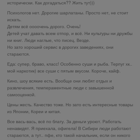
исторически. Как догадаться?? Жить тут)))
Психологов нет. Дорогие шарлатаны. Просто нет, не стоит
искать.
Детям всё оооочень дорого. Очень!
Детей учат давать всем отпор, и всё. Ни культуры ни дружбы
ни книг. Люди наглые, что писец. Везде.
Но зато хороший сервис в дорогих заведениях, они
стараются.
Еда: супер, браво, класс! Особенно суши и рыба. Терпуг хк..
мой наркотик) все суши с пятым вкусом. Короче, кайф.
Кино, шоу всякие есть. Вообще они любят отдых и
развлечения, темпераментные люди с завышенной
самооценкой.
Цены жесть. Качество тоже. Но зато есть интересные товары
из Японии, Кореи и китая.
Все вась-вась, всё по блату. За деньги уроют. Работать
ненавидят. Я приехала, офигела! В Сибири люди работают
стараются, а тут.. пфе, кто такой начальник, если он никого