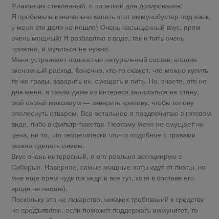
Флакончик стеклянный, с пипеткой для дозирования:
Я пробовала изначально капать этот иммунобустер под язык,
у меня это дело не пошло) Очень насыщенный вкус, прям
очень мощный) Я разбавляю в воде, так и пить очень
приятно, и мучиться не нужно.
Меня устраивает полностью натуральный состав, вполне
экономный расход. Конечно, кто-то скажет, что можно купить
те же травы, заварить их, смешать и пить. Но, знаете, это не
для меня, я таким даже из интереса заниматься не стану,
мой самый максимум — заварить крапиву, чтобы голову
ополоснуть отваром. Все остальное я предпочитаю в готовом
виде, либо в фильтр-пакетах. Поэтому меня не смущает ни
цена, ни то, что теоретически что-то подобное с травами
можно сделать самим.
Вкус очень интересный, я его реально ассоциирую с
Сибирью. Наверное, самые мощные ноты идут от пихты, но
мне еще прям чудится кедр и все тут, хотя в составе его
вроде не нашла).
Поскольку это не лекарство, никаких требований к средству
не предъявляю, если поможет поддержать иммунитет, то