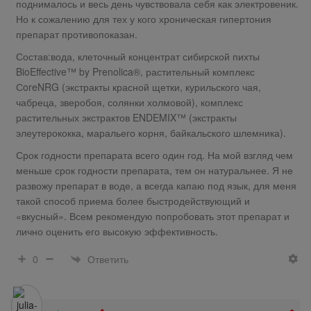
поднималось и весь день чувствовала себя как электровеник.
Но к сожалению для тех у кого хроническая гипертония
препарат противопоказан.
Состав:вода, клеточный концентрат сибирской пихты
BioEffective™ by Prenolica®, растительный комплекс
СoreNRG (экстракты красной щетки, курильского чая,
чабреца, зверобоя, солянки холмовой), комплекс
растительных экстрактов ENDEMIX™ (экстракты
элеутерококка, маральего корня, байкальского шлемника).
Срок годности препарата всего один год. На мой взгляд чем
меньше срок годности препарата, тем он натуральнее. Я не
развожу препарат в воде, а всегда капаю под язык, для меня
такой способ приема более быстродействующий и
«вкусный». Всем рекомендую попробовать этот препарат и
лично оценить его высокую эффективность.
Ответить
0