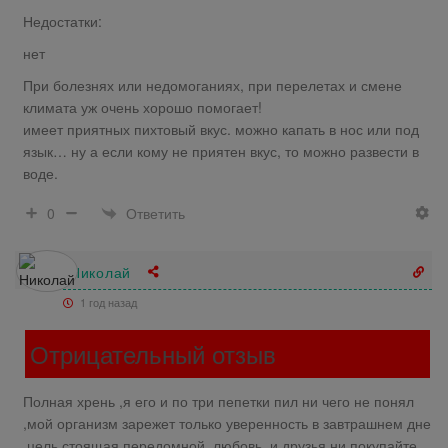
Недостатки:
нет
При болезнях или недомоганиях, при перелетах и смене
климата уж очень хорошо помогает!
имеет приятных пихтовый вкус. можно капать в нос или под
язык… ну а если кому не приятен вкус, то можно развести в
воде.
Ответить
0
Николай
1 год назад
Отрицательный отзыв
Полная хрень ,я его и по три пепетки пил ни чего не понял
,мой организм зарежет только уверенность в завтрашнем дне
,цель стоящая передомной, любовь, и друзья,ни покупайте