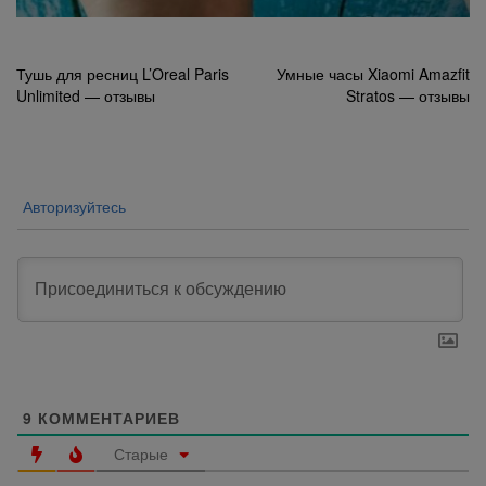
Навигация
Тушь для ресниц L’Oreal Paris
Умные часы Xiaomi Amazfit
Unlimited — отзывы
Stratos — отзывы
по
записям
Авторизуйтесь
9
КОММЕНТАРИЕВ
Старые