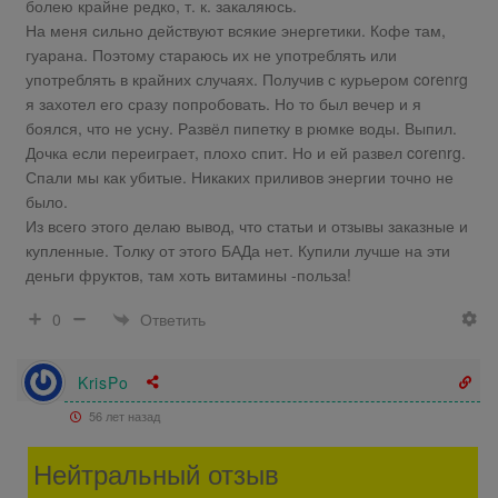
болею крайне редко, т. к. закаляюсь.
На меня сильно действуют всякие энергетики. Кофе там,
гуарана. Поэтому стараюсь их не употреблять или
употреблять в крайних случаях. Получив с курьером corenrg
я захотел его сразу попробовать. Но то был вечер и я
боялся, что не усну. Развёл пипетку в рюмке воды. Выпил.
Дочка если переиграет, плохо спит. Но и ей развел corenrg.
Спали мы как убитые. Никаких приливов энергии точно не
было.
Из всего этого делаю вывод, что статьи и отзывы заказные и
купленные. Толку от этого БАДа нет. Купили лучше на эти
деньги фруктов, там хоть витамины -польза!
Ответить
0
KrisPo
56 лет назад
Нейтральный отзыв