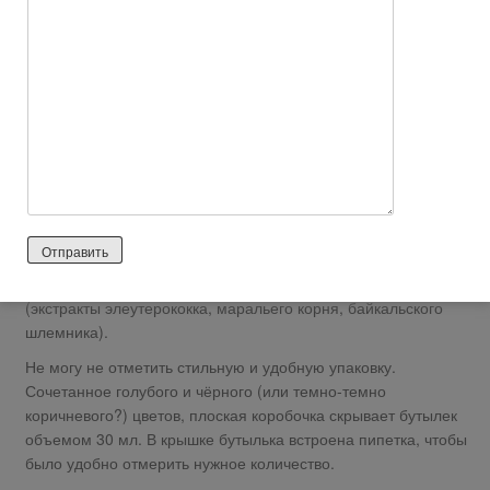
чем заманчивые:
CoreNRG – влей в свои клетки чистую энергию:
1. Поставь щит от бактерий и токсинов!
2. Работай с удовольствием, пока другие стонут!
3. Не старей и не ржавей изнутри!
Состав очень даже привлекательный и натуральный:
вода, клеточный концентрат сибирской пихты BioEffective™
by Prenolica®, растительный комплекс СoreNRG (экстракты
красной щетки, курильского чая, чабреца, зверобоя, солянки
холмовой), комплекс растительных экстрактов ENDEMIX™
(экстракты элеутерококка, маральего корня, байкальского
шлемника).
Не могу не отметить стильную и удобную упаковку.
Сочетанное голубого и чёрного (или темно-темно
коричневого?) цветов, плоская коробочка скрывает бутылек
объемом 30 мл. В крышке бутылька встроена пипетка, чтобы
было удобно отмерить нужное количество.