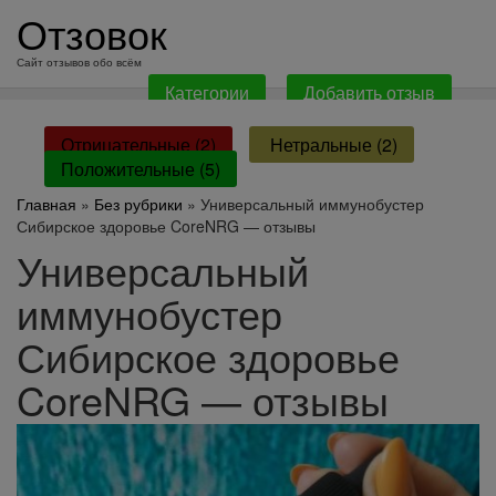
перейти
Отзовок
к
содержанию
Сайт отзывов обо всём
Категории
Добавить отзыв
Отрицательные (2)
Нетральные (2)
Положительные (5)
Главная
»
Без рубрики
» Универсальный иммунобустер
Сибирское здоровье CoreNRG — отзывы
Универсальный
иммунобустер
Сибирское здоровье
CoreNRG — отзывы