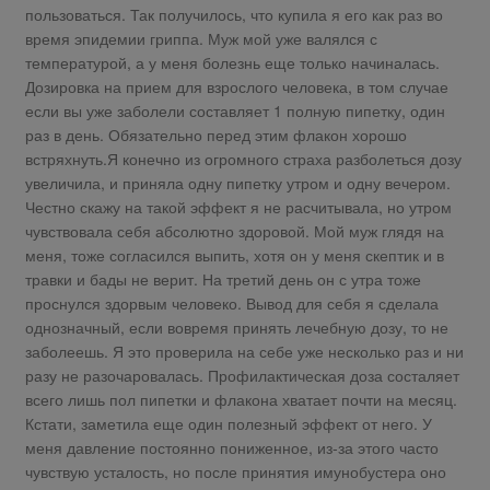
пользоваться. Так получилось, что купила я его как раз во
время эпидемии гриппа. Муж мой уже валялся с
температурой, а у меня болезнь еще только начиналась.
Дозировка на прием для взрослого человека, в том случае
если вы уже заболели составляет 1 полную пипетку, один
раз в день. Обязательно перед этим флакон хорошо
встряхнуть.Я конечно из огромного страха разболеться дозу
увеличила, и приняла одну пипетку утром и одну вечером.
Честно скажу на такой эффект я не расчитывала, но утром
чувствовала себя абсолютно здоровой. Мой муж глядя на
меня, тоже согласился выпить, хотя он у меня скептик и в
травки и бады не верит. На третий день он с утра тоже
проснулся здорвым человеко. Вывод для себя я сделала
однозначный, если вовремя принять лечебную дозу, то не
заболеешь. Я это проверила на себе уже несколько раз и ни
разу не разочаровалась. Профилактическая доза состаляет
всего лишь пол пипетки и флакона хватает почти на месяц.
Кстати, заметила еще один полезный эффект от него. У
меня давление постоянно пониженное, из-за этого часто
чувствую усталость, но после принятия имунобустера оно