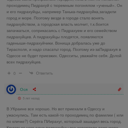
проходимец Пидрахуй с тюремным погонялом «ученый». Он
и его пидрахуйцы, например Танька-пидрахуйка,загадили
город и море. Поэтому везде в городе стало вонять
пидрахуйством, а городская власть молчит, т.к.боится
запачкаться, соприкасаясь с Пидрахуем и его семейством
пидрахуйцев. А пидрахуйцы плодятся, появляются
гаденыши-пидрахуйчики. Вонища добралась уже до
Тирасполя, и надо спасатьт город. Поэтому из-заПидрахуя в
Одессе не будет приезжих. Одесситы, уважайте себя. Долой
всех пидрахуйцев.
Ответить
0
Ося
5 лет назад
В УКраине все хорошо. Но вот приехали в Одессу и
ужаснулись. Там есть какой-то проходимец по фамилии ( или
по кличке?) Серёга ПИирахуг, котороый зашадил весь город.
Кругом от него одни пидрахуйцы все испортили даже море,