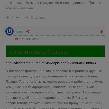
ниже, чем в больших городах. Но и жизнь дешевле. Так что
все как и тут у нас.
Ответить
0
crc
2026 лет назад
Положительный отзыв
http://vladmama.ru/forum/viewtopic.php?f=1336&t=108846
В Днепропетровске не была, а вообще в Украине в крупных
городах (у нас друзья, родственники и знакомые в Киеве,
Львове, Тернополе) жить можно хорошо и работать не хуже,
чем у нас. По комфортности, близости к Европе и к жизни
активной мне там нравится больше, чем здесь. Там гораздо
больше людей — это и хорошо, и плохо. Я бы вам
посоветовала поехать и пожить там на пробу не месяц, а 2-3
и определиться. Чтоб не как отпускники — деньги потратить