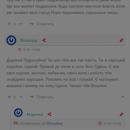
где все воняет пидрахуем. Куда смотрит местная власть если
им загажен весь город Пора пиринимать серьезные меры.
Ответить
0
Віталіна
5 лет назад
Дорогий Підрахуйчік! За што тібя все так лають. Ти ж хароший
парубок, гарний. Прііжай до мене в село біля Одеси. Є все
своє корова, молоко, кабанчик, овочі всякі і роботу тібе
знайдемо хароший. Плювать на всіх і прііжай. Є матоцікел,
машина і взимку на чому їздити. Чекаю тібя Віталіна.
Ответить
0
Марина
Ответить на
Віталіна
5 лет назад