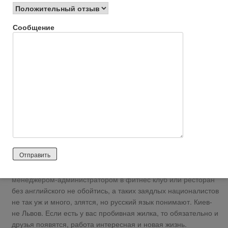
Ой да ладно вам всем! Автор, если хочешь-едь. Киев
отличный город, небольшой по сравнению с Москвой, не
Сообщение
такой агрессивный, уютный, зеленый. Нет столько гонора
насчет понаехавших, ворчат немного, а так в основном тут
все приезжие из сёл, если на то пошло. А вы-москвичка.
Сами понимаете, что Москва на порядок выше по уровню
развития. Насчет украинского. Смотря какую работу вы тут
будете искать. Украинский нужен в офисе для
делопроизводства, но в принципе разберетесь, если конечно
не надо будет вести переговоры. Секретарем если, то знать
обязательно. А так тут многие украинский знают так-сяк, у
нас менеджеры работали из Восточной Украины так полный
ноль, ничего, подучивали, писали документацию. И девочка-
россиянка работала, из Мурманска, ее даже каким-то
макаром оформляли официально. Если пойдете работать
менеджером-администратором в фитнес клуб или ресторан
без английского не обойтись, а таких заядлых националистов
не так уж и много, злятся, но русский язык понимают. Киев-
не Львов. Если есть у вас пробивная жилка, то обязательно и
друзья появятся, работа интересная и новая жизнь.