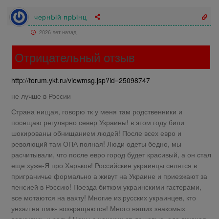
чернЫй прЫнц
2026 лет назад
Отрицательный отзыв
http://forum.ykt.ru/viewmsg.jsp?id=25098747
не лучше в России
Страна нищая, говорю тк у меня там родственники и
посещаю регулярно север Украины! в этом году били
шокированы обнищанием людей! После всех евро и
революций там ОПА полная! Люди одеты бедно, мы
расчитывали, что после евро город будет красивый, а он стал
еще хуже-Я про Харьков! Российские украинцы селятся в
приграничье формально а живут на Украине и приезжают за
пенсией в Россию! Поезда битком украинскими гастерами,
все мотаются на вахту! Многие из русских украинцев, кто
уехал на пмж- возвращаются! Много наших знакомых
вернулись и рады! Цены с нашими зп дешевые, еда вкусная