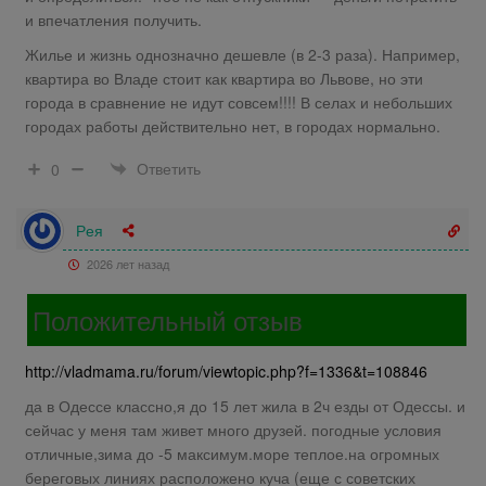
и впечатления получить.
Жилье и жизнь однозначно дешевле (в 2-3 раза). Например,
квартира во Владе стоит как квартира во Львове, но эти
города в сравнение не идут совсем!!!! В селах и небольших
городах работы действительно нет, в городах нормально.
Ответить
0
Рея
2026 лет назад
Положительный отзыв
http://vladmama.ru/forum/viewtopic.php?f=1336&t=108846
да в Одессе классно,я до 15 лет жила в 2ч езды от Одессы. и
сейчас у меня там живет много друзей. погодные условия
отличные,зима до -5 максимум.море теплое.на огромных
береговых линиях расположено куча (еще с советских