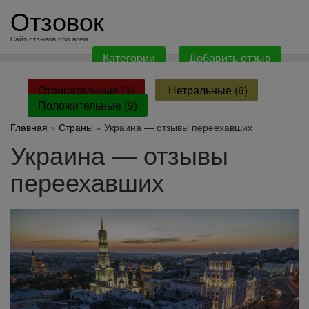
перейти
Отзовок
к
содержанию
Сайт отзывов обо всём
Категории
Добавить отзыв
Отрицательные (3)
Нетральные (6)
Положительные (9)
Главная
»
Страны
» Украина — отзывы переехавших
Украина — отзывы
переехавших