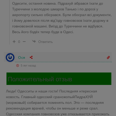
Одесити, остання новина. Підрахуй зібрався їхати до
Туреччини з молодою шмаров Танько і по дорозі у
аеропорту сильно обісрався. Були обосрал всі документи,
і йому довелося після від’їзду говновозов їхати додому в
говновозной машині. Виїзд до Туреччини не відбувся.
Весь його бздёх тепер буде в Одесі.
0
Ответить
Ося
5 лет назад
Положительный отзыв
Люди! Одесситы и наши гости! Последняя нтересная
новость. Главный одесский сраножопыйПидраХУЙ
(моржовый) собирается поменять пол. Это — последняя
рекомендация врачей, чтобы он меньше и реже срал.
Одесская компания говновозов уже отказывается приезжать