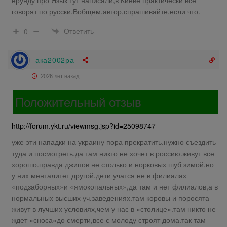
говорят по русски.Вобщем,автор,спрашивайте,если что.
Ответить
0
ака2002ра
2026 лет назад
Положительный отзыв
http://forum.ykt.ru/viewmsg.jsp?id=25098747
уже эти нападки на украину пора прекратить.нужно съездить
туда и посмотреть.да там никто не хочет в россию.живут все
хорошо.правда джипов не столько и норковых шуб зимой,но
у них менталитет другой.дети учатся не в филиалах
«подзаборных»и «ямокопальных»,да там и нет филиалов,а в
нормальных высших уч.заведениях.там коровы и поросята
живут в лучших условиях,чем у нас в «столице».там никто не
ждет «сноса»до смерти,все с молоду строят дома.так там