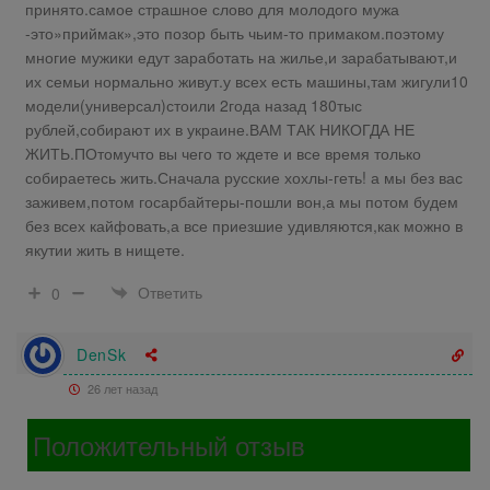
принято.самое страшное слово для молодого мужа
-это»приймак»,это позор быть чьим-то примаком.поэтому
многие мужики едут заработать на жилье,и зарабатывают,и
их семьи нормально живут.у всех есть машины,там жигули10
модели(универсал)стоили 2года назад 180тыс
рублей,собирают их в украине.ВАМ ТАК НИКОГДА НЕ
ЖИТЬ.ПОтомучто вы чего то ждете и все время только
собираетесь жить.Сначала русские хохлы-геть! а мы без вас
заживем,потом госарбайтеры-пошли вон,а мы потом будем
без всех кайфовать,а все приезшие удивляются,как можно в
якутии жить в нищете.
Ответить
0
DenSk
26 лет назад
Положительный отзыв