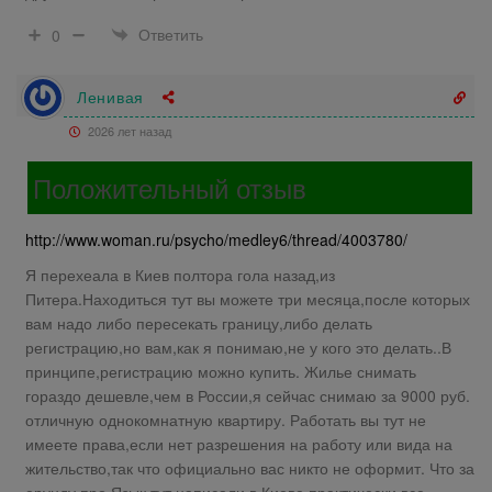
Ответить
0
Ленивая
2026 лет назад
Положительный отзыв
http://www.woman.ru/psycho/medley6/thread/4003780/
Я перехеала в Киев полтора гола назад,из
Питера.Находиться тут вы можете три месяца,после которых
вам надо либо пересекать границу,либо делать
регистрацию,но вам,как я понимаю,не у кого это делать..В
принципе,регистрацию можно купить. Жилье снимать
гораздо дешевле,чем в России,я сейчас снимаю за 9000 руб.
отличную однокомнатную квартиру. Работать вы тут не
имеете права,если нет разрешения на работу или вида на
жительство,так что официально вас никто не оформит. Что за
ерунду про Язык тут написали,в Киеве практически все