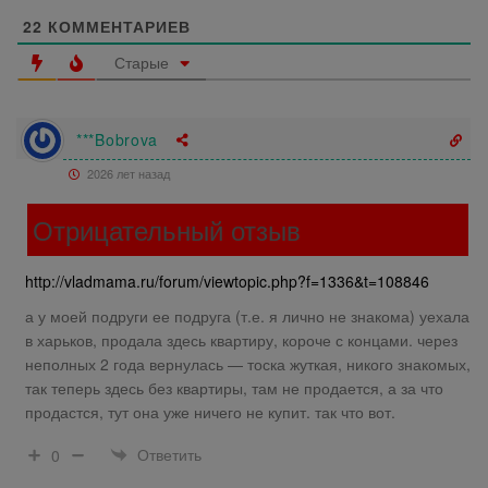
22
КОММЕНТАРИЕВ
Старые
***Bobrova
2026 лет назад
Отрицательный отзыв
http://vladmama.ru/forum/viewtopic.php?f=1336&t=108846
а у моей подруги ее подруга (т.е. я лично не знакома) уехала
в харьков, продала здесь квартиру, короче с концами. через
неполных 2 года вернулась — тоска жуткая, никого знакомых,
так теперь здесь без квартиры, там не продается, а за что
продастся, тут она уже ничего не купит. так что вот.
Ответить
0