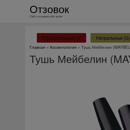
перейти
Отзовок
к
содержанию
Сайт отзывов обо всём
Отрицательные (2)
Нетральные (3)
Главная
»
Косметология
» Тушь Мейбелин (MAYBEL
Тушь Мейбелин (MA