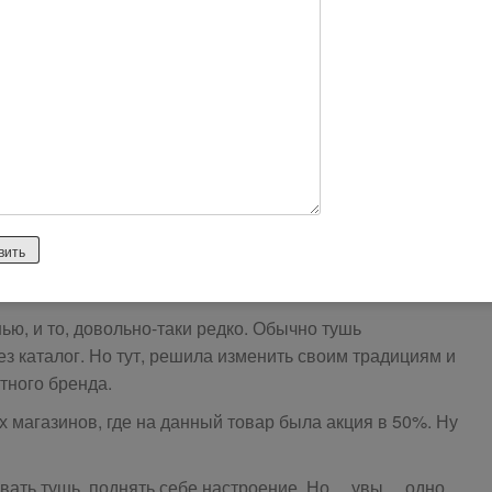
html
tml
ью, и то, довольно-таки редко. Обычно тушь
ез каталог. Но тут, решила изменить своим традициям и
тного бренда.
х магазинов, где на данный товар была акция в 50%. Ну
рвать тушь, поднять себе настроение. Но… увы… одно