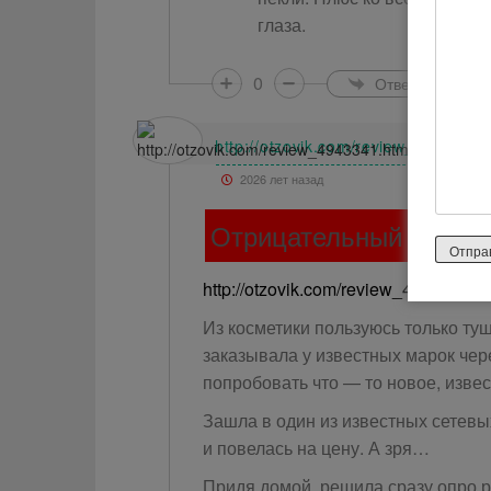
глаза.
0
Ответить
http://otzovik.com/review_4943341.
2026 лет назад
Отрицательный отзыв
http://otzovik.com/review_4943341.h
Из косметики пользуюсь только туш
заказывала у известных марок чер
попробовать что — то новое, извес
Зашла в один из известных сетевы
и повелась на цену. А зря…
Придя домой, решила сразу опро 