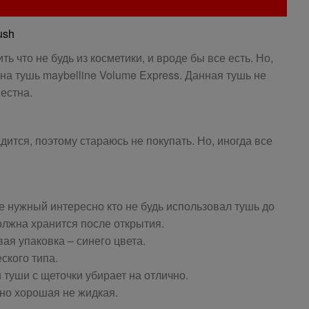
tush
ть что не будь из косметики, и вроде бы все есть. Но,
 на тушь maybelline Volume Express. Данная тушь не
естна.
адится, поэтому стараюсь не покупать. Но, иногда все
е нужный интересно кто не будь использовал тушь до
должна хранится после открытия.
ая упаковка – синего цвета.
ского типа.
 туши с щеточки убирает на отлично.
нно хорошая не жидкая.