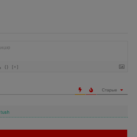
{}
[+]
Старые
-tush