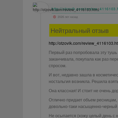
http://otzovik.com/review_4116103.
2026 лет назад
Нейтральный отзыв
http://otzovik.com/review_4116103.h
Первый раз попробовала эту тушь е
заканчивала, покупала как раз пе
спросом.
И вот, недавно зашла в косметиче
ностальгия возникла. Решила взять
Она классная! И стоит не очень дор
Отлично придает объем ресницам, 
довольно-таки насыщенно-черный
Не осыпается (хожу целый день с н