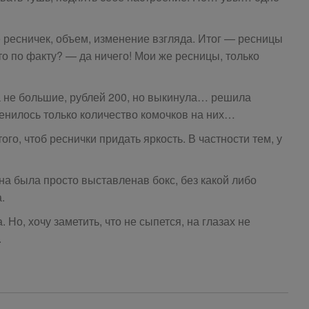
 ресничек, объем, изменение взгляда. Итог — ресницы
то по факту? — да ничего! Мои же ресницы, только
а не большие, рублей 200, но выкинула… решила
енилось только количество комочков на них…
того, чтоб реснички придать яркость. В частности тем, у
на была просто выставленав бокс, без какой либо
.
 Но, хочу заметить, что не сыпется, на глазах не
.