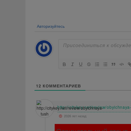
по
записям
Авторизуйтесь
12
КОММЕНТАРИЕВ
http://citykey.net/review/obyichnaya
2026 лет назад
Отрицательный отзыв