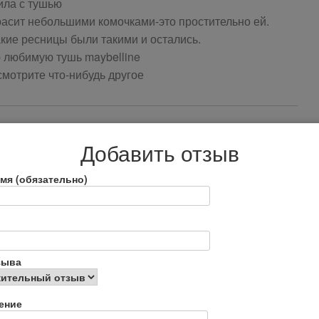
ила с тушью
асит небольшими комочками-это простительно ей.
акие ресницы были такими и остались.
ю любимую тушь maybelline
смотрите что-нибудь другое
Добавить отзыв
мя (обязательно)
зыва
ение
сницы.