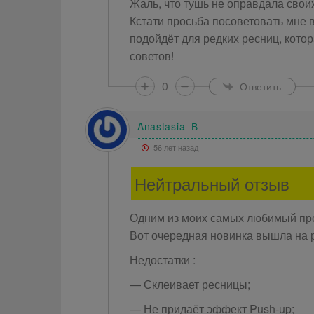
Жаль, что тушь не оправдала свои
Кстати просьба посоветовать мне 
подойдёт для редких ресниц, котор
советов!
0
Ответить
Anastasia_В_
56 лет назад
Нейтральный отзыв
Одним из моих самых любимый прои
Вот очередная новинка вышла на р
Недостатки :
— Склеивает ресницы;
— Не придаёт эффект Push-up;