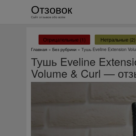
перейти
Отзовок
к
содержанию
Сайт отзывов обо всём
Отрицательные (1)
Нетральные (2)
Главная
»
Без рубрики
» Тушь Eveline Extension Vo
Тушь Eveline Extens
Volume & Curl — от