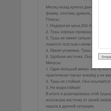
Месяц назад купила данную тушь. 
форму, поэтому думала, что будет 
Плюсы:
1. Недорогая цена.250-300 рублей.
2. Тушь хорошо прокрашивает ресн
3. Тушь не имеет сильно густой те
ложится толстым слоем на ресниц
4. Яркая упаковка. Тушь не затеряе
5. Удобная кисточка. Она небольш
Минусы:
1. Один большой минус-это то что
практически торчат вперёд а не вв
2. Тушь не стойкая. Она осыпается
3. Не водостойкая!
В итоге я разочарована этой тушью
использую кисточку от своей люби
нашла в данной ситуации.