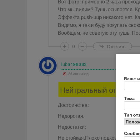
Вот фото, примерно 2 часа проход
Что мы видим? Тушь осыпается. Кр
Эффекта push-uup никакого нет. К
Видимо, я так и буду покупать сво
Вообщем, не советую эту тушь. По
0
Ответить
luba198383
56 лет назад
Ваше и
Нейтральный отзыв
Тема
Достоинства:
Тип от
Недорогая.
Недостатки:
Сообщ
Не стойкая.Плохо подкручивает ре