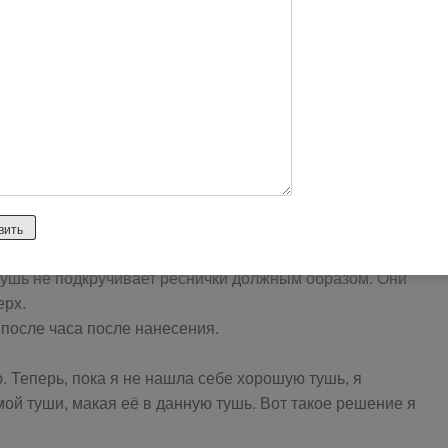
Щёточка мне показалась хорошей. Она имеет изогнутую
хорошо подкручивать реснички! Но увы!
ицы. Нет комочков.
кстуры. Тушь не ложится комками на ресницы. Не
ы.
тся в сумочке или косметичке.
ого размера и ей удобно прокрашивать ресницы.
 тушь не подкручивает реснички должным образом. Они
ерх.
 после часа после нанесения.
. Теперь, пока я не нашла себе хорошую тушь, я
мой туши, макая её в данную тушь. Вот такое решение я