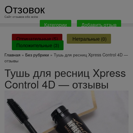
перейти
Отзовок
к
содержанию
Сайт отзывов обо всём
Категории
Добавить отзыв
Отрицательные (5)
Нетральные (0)
Положительные (3)
Главная
»
Без рубрики
» Тушь для ресниц Xpress Control 4D —
отзывы
Тушь для ресниц Xpress
Control 4D — отзывы