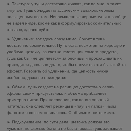
► Текстура: у туши достаточно жидкая, как по мне, а также
тягучая. Тушь обладает классическим запахом, черным
насыщенным цветом. Ненасыщенные черные туши я вообще
не видел нигде, кроме как в формулировках сомнительных
отзывов, здравствуйте.
► Удлинение: вот здесь сразу мимо. Ложится тушь
достаточно сомнительно. Ну то есть, несмотря на хорошую и
удобную щеточку, за счет консистенции самого продукта,
тушь как бы «не цепляется» за ресницы и прокрашивать их
приходится довольно долго, чтобы получить хотя бы какой-то
эффект. Говорить об удлинении, где цепкость нужна
особенно, даже не приходится.
► Объем: тушь создает на ресницах достаточно легкий
эффект своим присутствием, и объема прибавляет
примерно никак. При наслоении, как понял опытный
читатель, она слепляет ресницы в «паучьи лапки», чьим
фанатом я совсем не являюсь. С объемом опять мимо.
► Подкручивание: по сути дела, щеточка должна это
«уметь», но сколько бы она не была такова, тушь застывает