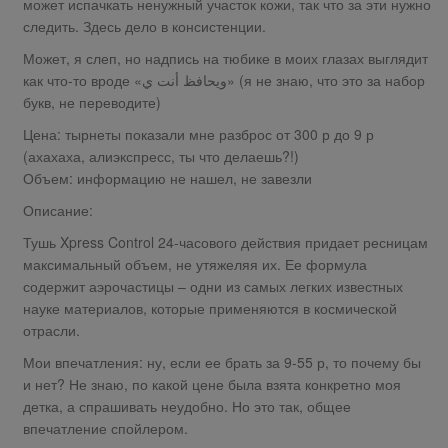
может испачкать ненужный участок кожи, так что за эти нужно
следить. Здесь дело в консистенции.
Может, я слеп, но надпись на тюбике в моих глазах выглядит
как что-то вроде «ويحافظ أنت ي» (я не знаю, что это за набор
букв, не переводите)
Цена: тырнеты показали мне разброс от 300 р до 9 р
(ахахаха, алиэкспресс, ты что делаешь?!)
Объем: информацию не нашел, не завезли
Описание:
Тушь Xpress Control 24-часового действия придает ресницам
максимальный объем, не утяжеляя их. Ее формула
содержит аэрочастицы – одни из самых легких известных
науке материалов, которые применяются в космической
отрасли.
Мои впечатления: ну, если ее брать за 9-55 р, то почему бы
и нет? Не знаю, по какой цене была взята конкретно моя
детка, а спрашивать неудобно. Но это так, общее
впечатление спойлером.