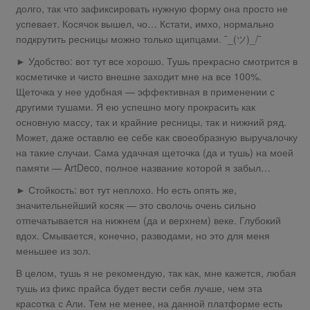
долго, так что зафиксировать нужную форму она просто не
успевает. Косячок вышел, чо… Кстати, имхо, нормально
подкрутить ресницы можно только щипцами. ¯_(ツ)_/¯
► Удобство: вот тут все хорошо. Тушь прекрасно смотрится в
косметичке и чисто внешне заходит мне на все 100%.
Щеточка у нее удобная — эффективная в применении с
другими тушами. Я ею успешно могу прокрасить как
основную массу, так и крайние ресницы, так и нижний ряд.
Может, даже оставлю ее себе как своеобразную выручалочку
на такие случаи. Сама удачная щеточка (да и тушь) на моей
памяти — ArtDeco, полное название которой я забыл…
► Стойкость: вот тут неплохо. Но есть опять же,
значительнейший косяк — это сволочь очень сильно
отпечатывается на нижнем (да и верхнем) веке. Глубокий
вдох. Смывается, конечно, разводами, но это для меня
меньшее из зол.
В целом, тушь я не рекомендую, так как, мне кажется, любая
тушь из фикс прайса будет вести себя лучше, чем эта
красотка с Али. Тем не менее, на данной платформе есть