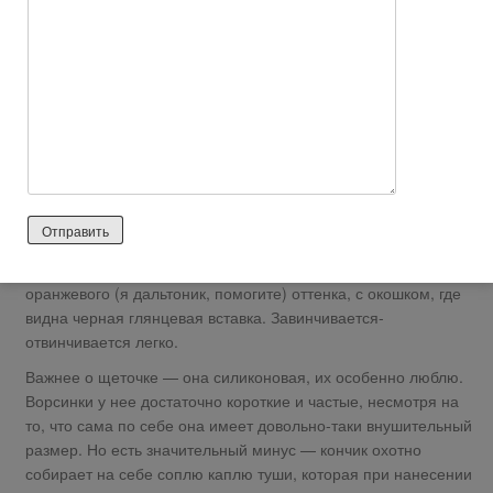
печатными латинскими буквами. Теперь, когда пожарище
моего возгара потухло, можно приступить в рассмотрению
продукта несколько ближе, чем с картинки на сайте.
Упаковка: что интересно, очень даже добротная и приятная
для руки. Сам флакончик черный, матовый и на ощупь
кажется странно-резиновым, но мне это скорее нравится.
Никакой дополнительной информации о составе или
оттенке, конечно же нет. Мне данная тушь досталась в
подарок, и от того особенно интересно узнавать о ней всякое
новое.)
Ручка уже интереснее — зеркальный пластик розово-
оранжевого (я дальтоник, помогите) оттенка, с окошком, где
видна черная глянцевая вставка. Завинчивается-
отвинчивается легко.
Важнее о щеточке — она силиконовая, их особенно люблю.
Ворсинки у нее достаточно короткие и частые, несмотря на
то, что сама по себе она имеет довольно-таки внушительный
размер. Но есть значительный минус — кончик охотно
собирает на себе соплю каплю туши, которая при нанесении