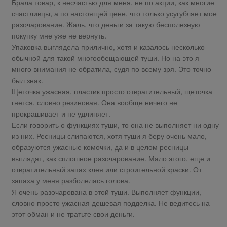
Брала товар, к несчастью для меня, не по акции, как многие
счастливцы, а по настоящей цене, что только усугубляет мое
разочарование. Жаль, что деньги за такую бесполезную
покупку мне уже не вернуть.
Упаковка выглядела прилично, хотя и казалось несколько
обычной для такой многообещающей туши. Но на это я
много внимания не обратила, судя по всему зря. Это точно
был знак.
Щеточка ужасная, пластик просто отвратительный, щеточка
гнется, словно резиновая. Она вообще ничего не
прокрашивает и не удлиняет.
Если говорить о функциях туши, то она не выполняет ни одну
из них. Ресницы слипаются, хотя туши я беру очень мало,
образуются ужасные комочки, да и в целом ресницы
выглядят, как сплошное разочарование. Мало этого, еще и
отвратительный запах клея или строительной краски. От
запаха у меня разболелась голова.
Я очень разочарована в этой туши. Выполняет функции,
словно просто ужасная дешевая подделка. Не ведитесь на
этот обман и не тратьте свои деньги.