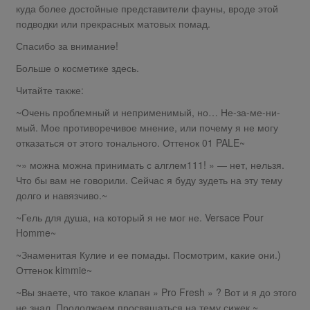
куда более достойные представители фауны, вроде этой
подводки или прекрасных матовых помад.
Спасибо за внимание!
Больше о косметике здесь.
Читайте также:
~Очень проблемный и неприменимый, но… Не-за-ме-ни-
мый. Мое противоречивое мнение, или почему я не могу
отказаться от этого тонального. Оттенок 01 PALE~
~» можна можна принимать с алглем111! » — нет, нельзя.
Что бы вам не говорили. Сейчас я буду зудеть на эту тему
долго и навязчиво.~
~Гель для душа, на который я не мог не. Versace Pour
Homme~
~Знаменитая Кулие и ее помады. Посмотрим, какие они.)
Оттенок kimmie~
~Вы знаете, что такое клапан » Pro Fresh » ? Вот и я до этого
не знал. Продолжаем просвящаться на тему сижек.~